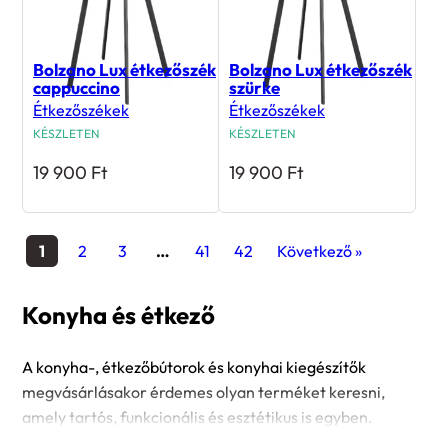
Bolzano Lux étkezőszék
Bolzano Lux étkezőszék
cappuccino
szürke
Étkezőszékek
Étkezőszékek
KÉSZLETEN
KÉSZLETEN
19 900
Ft
19 900
Ft
1
2
3
…
41
42
Következő »
Konyha és étkező
A konyha-, étkezőbútorok és konyhai kiegészítők
megvásárlásakor érdemes olyan terméket keresni,
amely tartós, funkcionális és esztétikus is egyben.
Mosogatótálcáink kaphatók csepegtetővel vagy anélkül,