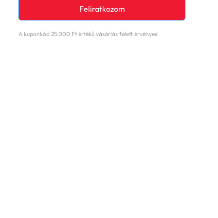
Feliratkozom
A kuponkód 25.000 Ft értékű vásárlás felett érvényes!