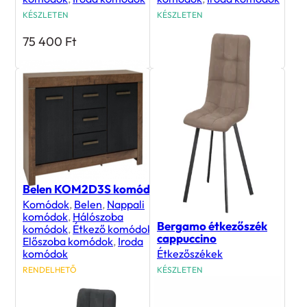
KÉSZLETEN
KÉSZLETEN
75 400
Ft
68 800
Ft
Belen KOM2D3S komód
Komódok
,
Belen
,
Nappali
komódok
,
Hálószoba
Bergamo étkezőszék
komódok
,
Étkező komódok
,
cappuccino
Előszoba komódok
,
Iroda
komódok
Étkezőszékek
RENDELHETŐ
KÉSZLETEN
91 200
Ft
15 900
Ft