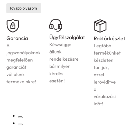
beépíthető és ráültetős kivitelben egyaránt.
Tovább olvasom
Csaptelepeinket falra és mosogatóba szerelhető
változatban is kínáljuk, így biztosan megtalálod az
otthonodba illő megoldást. Konyhabútorainkat modern
Házhozszállítás
és klasszikus stílusban gyártják, hogy illeszkedjenek a
Ügyfélszolgálat
Raktárkészlet
Az
legtöbb konyhai enteriőrhöz. Legyen szó
Készséggel
Legtöbb
ország
konyhafelújításról vagy új konyha berendezéséről, nálunk
állunk
termékünket
egész
mindent megtalálsz egy helyen – kiváló minőségben,
rendelkezésre
készleten
területére
megfizethető áron!
bármilyen
tartjuk,
vállaljuk
kérdés
ezzel
megrendelt
esetén!
lerövidítve
termékek
a
kiszállítását!
várakozási
időt!