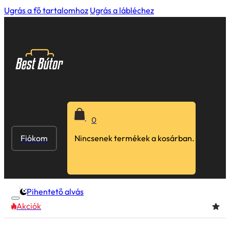
Ugrás a fő tartalomhoz
Ugrás a lábléchez
0
Fiókom
Nincsenek termékek a kosárban.
Pihentető alvás
Akciók