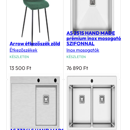
AS 251S HAND MADE
prémium inox mosogató
Arrow étkezőszék zöld
SZIFONNAL
Étkezőszékek
Inox mosogatók
KÉSZLETEN
KÉSZLETEN
13 500
Ft
76 890
Ft