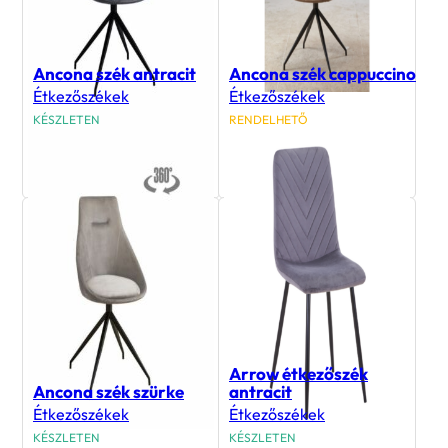
Ancona szék antracit
Ancona szék cappuccino
Étkezőszékek
Étkezőszékek
KÉSZLETEN
RENDELHETŐ
35 900
Ft
35 900
Ft
Arrow étkezőszék
Ancona szék szürke
antracit
Étkezőszékek
Étkezőszékek
KÉSZLETEN
KÉSZLETEN