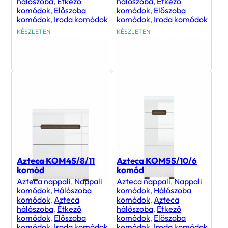
hálószoba
,
Étkező
hálószoba
,
Étkező
komódok
,
Előszoba
komódok
,
Előszoba
komódok
,
Iroda komódok
komódok
,
Iroda komódok
KÉSZLETEN
KÉSZLETEN
126 800
Ft
102 800
Ft
Azteca KOM4S/8/11
Azteca KOM5S/10/6
komód
komód
Azteca nappali
,
Nappali
Azteca nappali
,
Nappali
komódok
,
Hálószoba
komódok
,
Hálószoba
komódok
,
Azteca
komódok
,
Azteca
hálószoba
,
Étkező
hálószoba
,
Étkező
komódok
,
Előszoba
komódok
,
Előszoba
komódok
,
Iroda komódok
komódok
,
Iroda komódok