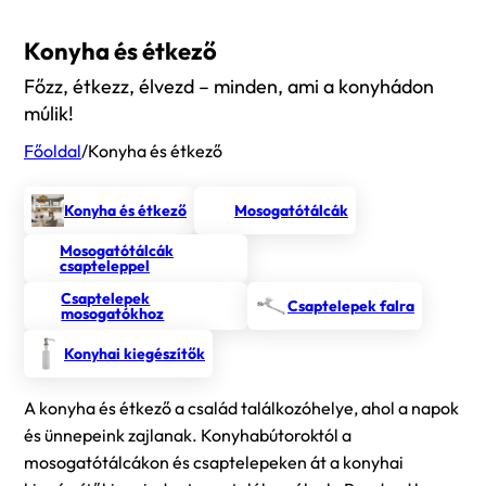
Konyha és étkező
Főzz, étkezz, élvezd – minden, ami a konyhádon
múlik!
Főoldal
/
Konyha és étkező
Konyha és étkező
Mosogatótálcák
Mosogatótálcák
csapteleppel
Csaptelepek
Csaptelepek falra
mosogatókhoz
Konyhai kiegészítők
A konyha és étkező a család találkozóhelye, ahol a napok
és ünnepeink zajlanak. Konyhabútoroktól a
mosogatótálcákon és csaptelepeken át a konyhai