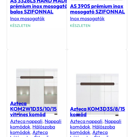
AS 3326LS HAND MADE
prémium inox mosogató
AS 390S prémium inox
balos SZIFONNAL
mosogató SZIFONNAL
Inox mosogatók
Inox mosogatók
KÉSZLETEN
KÉSZLETEN
99 491
Ft
89 190
Ft
Azteca
KOM2W1D3S/10/15
Azteca KOM3D3S/8/15
vitrines komód
komód
Azteca nappali
,
Nappali
Azteca nappali
,
Nappali
komódok
,
Hálószoba
komódok
,
Hálószoba
komódok
,
Azteca
komódok
,
Azteca