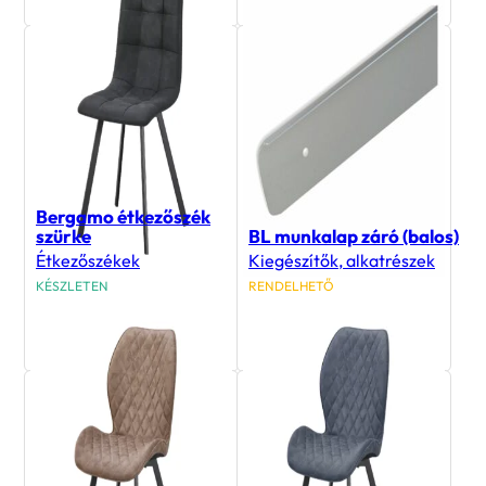
Bergamo étkezőszék
szürke
BL munkalap záró (balos)
Étkezőszékek
Kiegészítők, alkatrészek
KÉSZLETEN
RENDELHETŐ
15 900
Ft
1 900
Ft