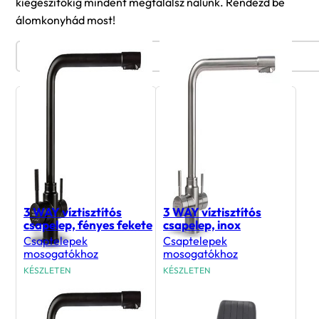
kiegészítőkig mindent megtalálsz nálunk. Rendezd be
álomkonyhád most!
Termékszűrő
3 WAY víztisztítós
3 WAY víztisztítós
csapelep, fényes fekete
csapelep, inox
Csaptelepek
Csaptelepek
mosogatókhoz
mosogatókhoz
KÉSZLETEN
KÉSZLETEN
66 990
Ft
66 990
Ft