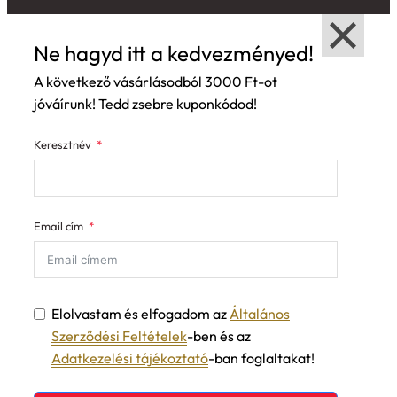
Ne hagyd itt a kedvezményed!
A következő vásárlásodból 3000 Ft-ot
jóváírunk! Tedd zsebre kuponkódod!
Keresztnév
Email cím
Elolvastam és elfogadom az
Általános
Szerződési Feltételek
-ben és az
Adatkezelési tájékoztató
-ban foglaltakat!