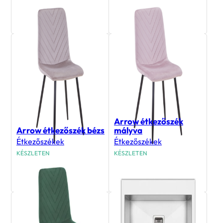
35 900
Ft
13 500
Ft
Arrow étkezőszék
Arrow étkezőszék bézs
mályva
Étkezőszékek
Étkezőszékek
KÉSZLETEN
KÉSZLETEN
13 500
Ft
13 500
Ft