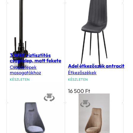
3 WAY víztisztítós
csaptelep, matt fekete
Adel étkezőszék antracit
Csaptelepek
mosogatókhoz
Étkezőszékek
KÉSZLETEN
KÉSZLETEN
66 990
Ft
16 500
Ft