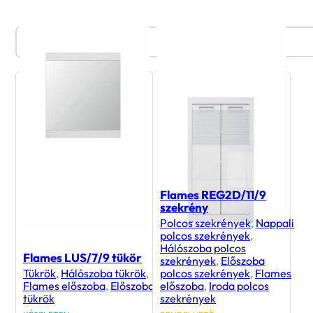
Termékszűrő
Flames REG2D/11/9
szekrény
Polcos szekrények
,
Nappali
polcos szekrények
,
Hálószoba polcos
Flames LUS/7/9 tükör
szekrények
,
Előszoba
Tükrök
,
Hálószoba tükrök
,
polcos szekrények
,
Flames
Flames előszoba
,
Előszoba
előszoba
,
Iroda polcos
tükrök
szekrények