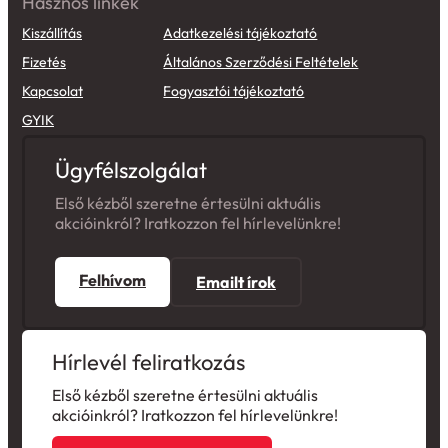
Hasznos linkek
Kiszállítás
Adatkezelési tájékoztató
Fizetés
Általános Szerződési Feltételek
Kapcsolat
Fogyasztói tájékoztató
GYIK
Ügyfélszolgálat
Első kézből szeretne értesülni aktuális
akcióinkról? Iratkozzon fel hírlevelünkre!
Felhívom
Emailt írok
Hírlevél feliratkozás
Első kézből szeretne értesülni aktuális
akcióinkról? Iratkozzon fel hírlevelünkre!