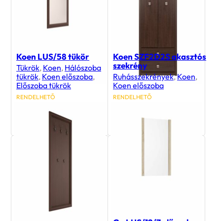
Koen LUS/58 tükör
Koen SZF2D2S akasztós
szekrény
Tükrök
,
Koen
,
Hálószoba
tükrök
,
Koen előszoba
,
Ruhásszekrények
,
Koen
,
Előszoba tükrök
Koen előszoba
RENDELHETŐ
RENDELHETŐ
23 300
Ft
102 200
Ft