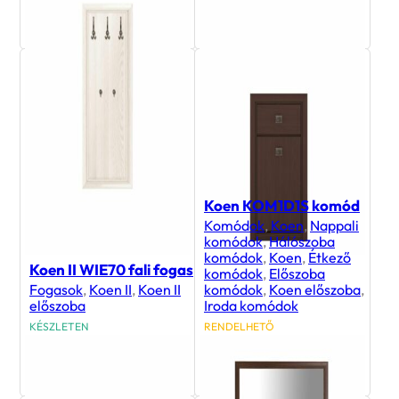
22 800
Ft
114 700
Ft
Koen KOM1D1S komód
Komódok
,
Koen
,
Nappali
komódok
,
Hálószoba
komódok
,
Koen
,
Étkező
Koen II WIE70 fali fogas
komódok
,
Előszoba
Fogasok
,
Koen II
,
Koen II
komódok
,
Koen előszoba
,
előszoba
Iroda komódok
KÉSZLETEN
RENDELHETŐ
51 000
Ft
41 200
Ft