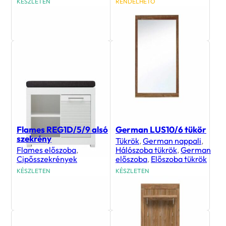
KÉSZLETEN
RENDELHETŐ
19 400
Ft
71 500
Ft
Flames REG1D/5/9 alsó
German LUS10/6 tükör
szekrény
Tükrök
,
German nappali
,
Flames előszoba
,
Hálószoba tükrök
,
German
Cipősszekrények
előszoba
,
Előszoba tükrök
KÉSZLETEN
KÉSZLETEN
55 500
Ft
20 300
Ft