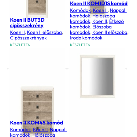
Koen II KOM1D1S komód
Komódok
,
Koen II
,
Nappali
komódok
,
Hálószoba
Koen II BUT3D
komódok
,
Koen II
,
Étkező
cipősszekrény
komódok
,
Előszoba
Koen II
,
Koen II előszoba
,
komódok
,
Koen II előszoba
,
Cipősszekrények
Iroda komódok
KÉSZLETEN
KÉSZLETEN
58 500
Ft
44 100
Ft
Koen II KOM4S komód
Komódok
,
Koen II
,
Nappali
komódok
,
Hálószoba