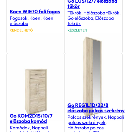
Go LUS/12/7 előszoba
tükör
Koen WIE70 fali fogas
Tükrök
,
Hálószoba tükrök
,
Fogasok
,
Koen
,
Koen
Go előszoba
,
Előszoba
előszoba
tükrök
RENDELHETŐ
KÉSZLETEN
48 200
Ft
31 800
Ft
Go REG1L1D/22/8
előszoba polcos szekrény
Go KOM2D1S/10/7
Polcos szekrények
,
Nappali
előszoba komód
polcos szekrények
,
Komódok
,
Nappali
Hálószoba polcos