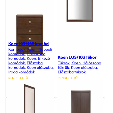
Koen KOM4S komód
Komódok
,
Koen
,
Nappali
komódok
,
Hálószoba
Koen LUS/103 tükör
komódok
,
Koen
,
Étkező
komódok
,
Előszoba
Tükrök
,
Koen
,
Hálószoba
komódok
,
Koen előszoba
,
tükrök
,
Koen előszoba
,
Iroda komódok
Előszoba tükrök
RENDELHETŐ
RENDELHETŐ
78 900
Ft
27 200
Ft