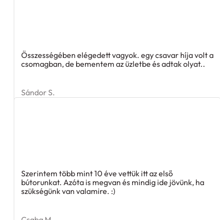
Összességében elégedett vagyok. egy csavar híja volt a
csomagban, de bementem az üzletbe és adtak olyat..
Sándor S.
Szerintem több mint 10 éve vettük itt az első
bútorunkat. Azóta is megvan és mindig ide jövünk, ha
szükségünk van valamire. :)
Csaba M.