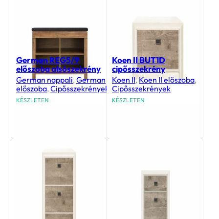
German REG5/9
Koen II BUT1D
előszoba alsószekrény
cipősszekrény
German nappali
,
German
Koen II
,
Koen II előszoba
,
előszoba
,
Cipősszekrények
Cipősszekrények
KÉSZLETEN
KÉSZLETEN
51 600
Ft
34 300
Ft