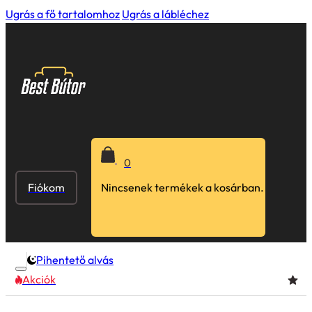
Ugrás a fő tartalomhoz
Ugrás a lábléchez
0
Fiókom
Nincsenek termékek a kosárban.
Pihentető alvás
Akciók