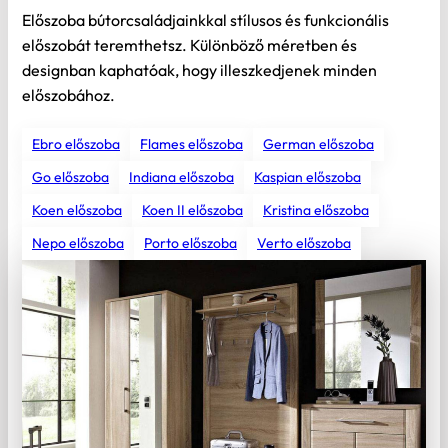
Előszoba bútorcsaládjainkkal stílusos és funkcionális
előszobát teremthetsz. Különböző méretben és
designban kaphatóak, hogy illeszkedjenek minden
előszobához.
Ebro előszoba
Flames előszoba
German előszoba
Go előszoba
Indiana előszoba
Kaspian előszoba
Koen előszoba
Koen II előszoba
Kristina előszoba
Nepo előszoba
Porto előszoba
Verto előszoba