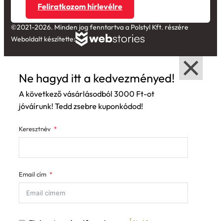
Feliratkozom hírlevélre
©2021-2026. Minden jog fenntartva a Polstyl Kft. részére
Weboldalt készítette:
Ne hagyd itt a kedvezményed!
A következő vásárlásodból 3000 Ft-ot
jóváírunk! Tedd zsebre kuponkódod!
Keresztnév
Email cím