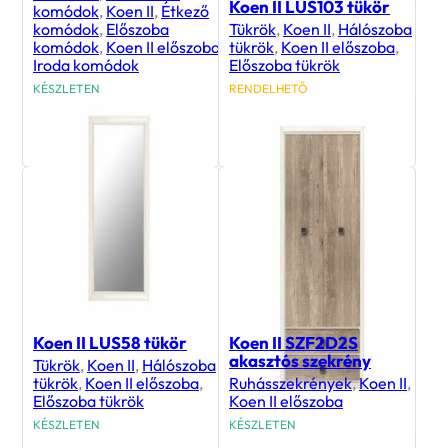
Koen II LUS103 tükör
komódok
,
Koen II
,
Étkező
komódok
,
Előszoba
Tükrök
,
Koen II
,
Hálószoba
komódok
,
Koen II előszoba
,
tükrök
,
Koen II előszoba
,
Iroda komódok
Előszoba tükrök
KÉSZLETEN
RENDELHETŐ
84 300
Ft
28 300
Ft
Koen II LUS58 tükör
Koen II SZF2D2S
akasztós szekrény
Tükrök
,
Koen II
,
Hálószoba
tükrök
,
Koen II előszoba
,
Ruhásszekrények
,
Koen II
,
Előszoba tükrök
Koen II előszoba
KÉSZLETEN
KÉSZLETEN