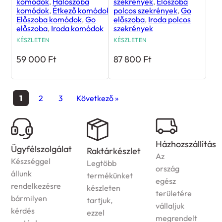
komódok
,
Hálószoba
szekrények
,
Előszoba
komódok
,
Étkező komódok
,
polcos szekrények
,
Go
Előszoba komódok
,
Go
előszoba
,
Iroda polcos
előszoba
,
Iroda komódok
szekrények
KÉSZLETEN
KÉSZLETEN
59 000
Ft
87 800
Ft
1
2
3
Következő »
Házhozszállítás
Ügyfélszolgálat
Raktárkészlet
Az
Készséggel
Legtöbb
ország
állunk
termékünket
egész
rendelkezésre
készleten
területére
bármilyen
tartjuk,
vállaljuk
kérdés
ezzel
megrendelt