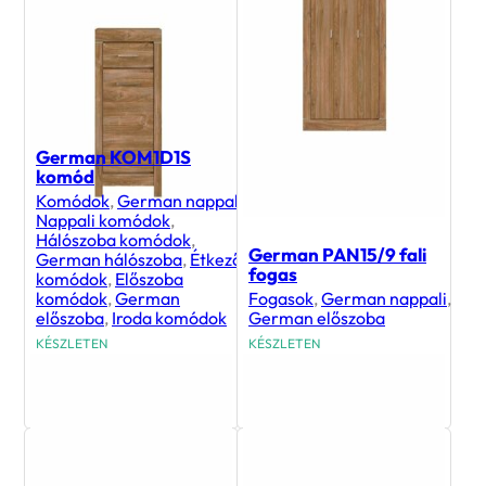
German KOM1D1S
komód
Komódok
,
German nappali
,
Nappali komódok
,
Hálószoba komódok
,
German PAN15/9 fali
German hálószoba
,
Étkező
fogas
komódok
,
Előszoba
komódok
,
German
Fogasok
,
German nappali
,
előszoba
,
Iroda komódok
German előszoba
KÉSZLETEN
KÉSZLETEN
51 600
Ft
39 600
Ft