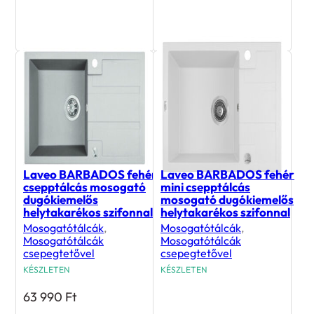
54 990
Ft
81 990
Ft
Laveo BARBADOS fehér
Laveo BARBADOS fehér
csepptálcás mosogató
mini csepptálcás
dugókiemelős
mosogató dugókiemelős
helytakarékos szifonnal
helytakarékos szifonnal
Mosogatótálcák
,
Mosogatótálcák
,
Mosogatótálcák
Mosogatótálcák
csepegtetővel
csepegtetővel
KÉSZLETEN
KÉSZLETEN
63 990
Ft
59 990
Ft