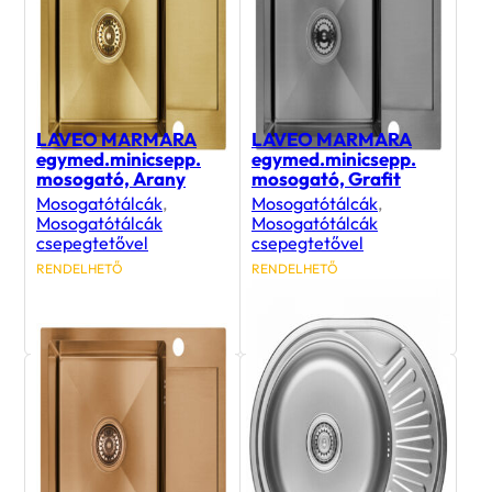
LAVEO MARMARA
LAVEO MARMARA
egymed.minicsepp.
egymed.minicsepp.
mosogató, Arany
mosogató, Grafit
Mosogatótálcák
,
Mosogatótálcák
,
Mosogatótálcák
Mosogatótálcák
csepegtetővel
csepegtetővel
RENDELHETŐ
RENDELHETŐ
169 990
Ft
169 990
Ft