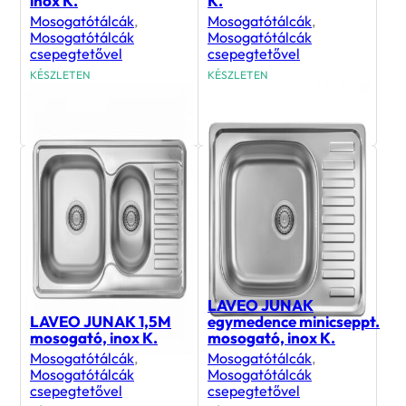
inox K.
K.
Mosogatótálcák
,
Mosogatótálcák
,
Mosogatótálcák
Mosogatótálcák
csepegtetővel
csepegtetővel
KÉSZLETEN
KÉSZLETEN
22 990
Ft
22 990
Ft
LAVEO JUNAK
LAVEO JUNAK 1,5M
egymedence minicseppt.
mosogató, inox K.
mosogató, inox K.
Mosogatótálcák
,
Mosogatótálcák
,
Mosogatótálcák
Mosogatótálcák
csepegtetővel
csepegtetővel