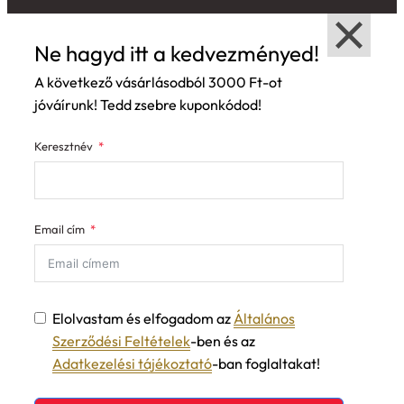
Ne hagyd itt a kedvezményed!
A következő vásárlásodból 3000 Ft-ot
jóváírunk! Tedd zsebre kuponkódod!
Keresztnév
Email cím
Elolvastam és elfogadom az
Általános
Szerződési Feltételek
-ben és az
Adatkezelési tájékoztató
-ban foglaltakat!