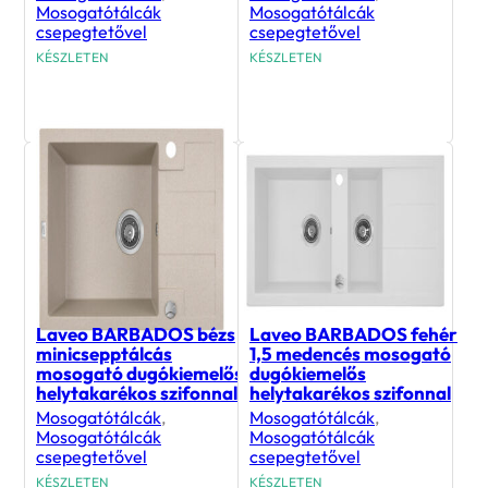
Mosogatótálcák
Mosogatótálcák
csepegtetővel
csepegtetővel
KÉSZLETEN
KÉSZLETEN
76 990
Ft
55 990
Ft
Laveo BARBADOS bézs
Laveo BARBADOS fehér
minicsepptálcás
1,5 medencés mosogató
mosogató dugókiemelős
dugókiemelős
helytakarékos szifonnal
helytakarékos szifonnal
Mosogatótálcák
,
Mosogatótálcák
,
Mosogatótálcák
Mosogatótálcák
csepegtetővel
csepegtetővel
KÉSZLETEN
KÉSZLETEN