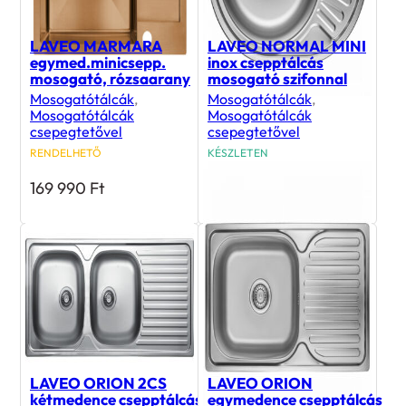
LAVEO MARMARA
LAVEO NORMAL MINI
egymed.minicsepp.
inox csepptálcás
mosogató, rózsaarany
mosogató szifonnal
Mosogatótálcák
,
Mosogatótálcák
,
Mosogatótálcák
Mosogatótálcák
csepegtetővel
csepegtetővel
RENDELHETŐ
KÉSZLETEN
169 990
Ft
18 990
Ft
LAVEO ORION 2CS
LAVEO ORION
kétmedence csepptálcás
egymedence csepptálcás