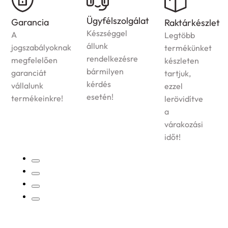
Házhozszállítás
Ügyfélszolgálat
Raktárkészlet
Az
Készséggel
Legtöbb
ország
állunk
termékünket
egész
rendelkezésre
készleten
területére
bármilyen
tartjuk,
vállaljuk
kérdés
ezzel
megrendelt
esetén!
lerövidítve
termékek
a
kiszállítását!
várakozási
időt!