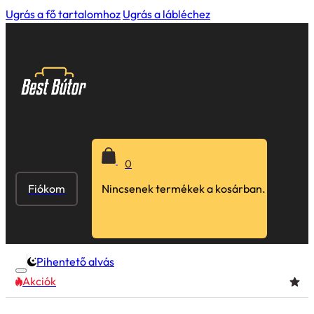
Ugrás a fő tartalomhoz
Ugrás a lábléchez
0
Fiókom
Nincsenek termékek a kosárban.
Pihentető alvás
Akciók