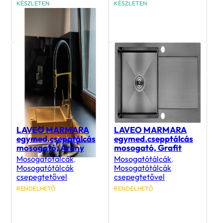
KÉSZLETEN
KÉSZLETEN
45 991
Ft
20 990
Ft
LAVEO MARMARA
LAVEO MARMARA
egymed.csepptálcás
egymed.csepptálcás
mosogató, Arany
mosogató, Grafit
Mosogatótálcák
,
Mosogatótálcák
,
Mosogatótálcák
Mosogatótálcák
csepegtetővel
csepegtetővel
RENDELHETŐ
RENDELHETŐ
189 989
Ft
189 990
Ft