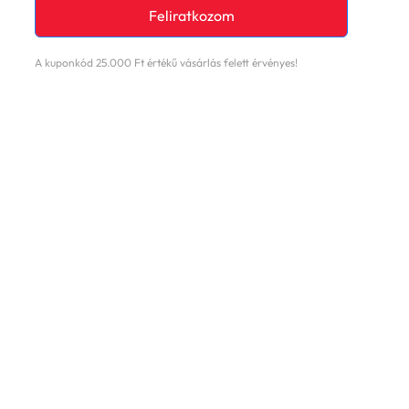
Feliratkozom
A kuponkód 25.000 Ft értékű vásárlás felett érvényes!