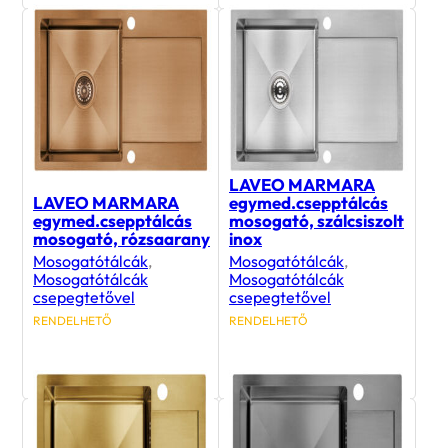
LAVEO MARMARA
LAVEO MARMARA
egymed.csepptálcás
egymed.csepptálcás
mosogató, szálcsiszolt
mosogató, rózsaarany
inox
Mosogatótálcák
,
Mosogatótálcák
,
Mosogatótálcák
Mosogatótálcák
csepegtetővel
csepegtetővel
RENDELHETŐ
RENDELHETŐ
189 990
Ft
139 990
Ft