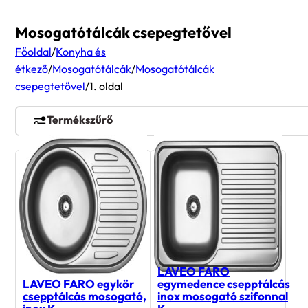
Mosogatótálcák csepegtetővel
Főoldal
/
Konyha és
étkező
/
Mosogatótálcák
/
Mosogatótálcák
csepegtetővel
/
1. oldal
Termékszűrő
LAVEO FARO
LAVEO FARO egykör
egymedence csepptálcás
csepptálcás mosogató,
inox mosogató szifonnal