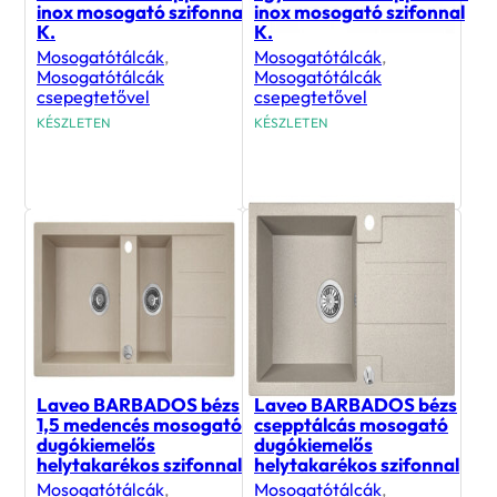
inox mosogató szifonnal
inox mosogató szifonnal
K.
K.
Mosogatótálcák
,
Mosogatótálcák
,
Mosogatótálcák
Mosogatótálcák
csepegtetővel
csepegtetővel
KÉSZLETEN
KÉSZLETEN
58 990
Ft
16 990
Ft
Laveo BARBADOS bézs
Laveo BARBADOS bézs
1,5 medencés mosogató
csepptálcás mosogató
dugókiemelős
dugókiemelős
helytakarékos szifonnal
helytakarékos szifonnal
Mosogatótálcák
,
Mosogatótálcák
,