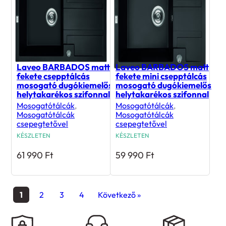
Laveo BARBADOS matt
Laveo BARBADOS matt
fekete csepptálcás
fekete mini csepptálcás
mosogató dugókiemelős
mosogató dugókiemelős
helytakarékos szifonnal
helytakarékos szifonnal
Mosogatótálcák
,
Mosogatótálcák
,
Mosogatótálcák
Mosogatótálcák
csepegtetővel
csepegtetővel
KÉSZLETEN
KÉSZLETEN
61 990
Ft
59 990
Ft
1
2
3
4
Következő »