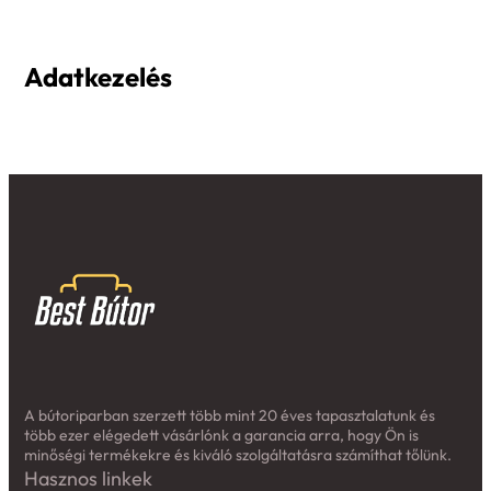
Adatkezelés
A bútoriparban szerzett több mint 20 éves tapasztalatunk és
több ezer elégedett vásárlónk a garancia arra, hogy Ön is
minőségi termékekre és kiváló szolgáltatásra számíthat tőlünk.
Hasznos linkek