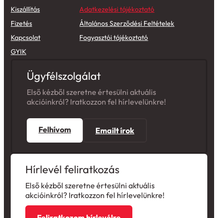
Kiszállítás
Adatkezelési tájékoztató
Fizetés
Általános Szerződési Feltételek
Kapcsolat
Fogyasztói tájékoztató
GYIK
Ügyfélszolgálat
Első kézből szeretne értesülni aktuális
akcióinkról? Iratkozzon fel hírlevelünkre!
Felhívom
Emailt írok
Hírlevél feliratkozás
Első kézből szeretne értesülni aktuális
akcióinkról? Iratkozzon fel hírlevelünkre!
Feliratkozom hírlevélre