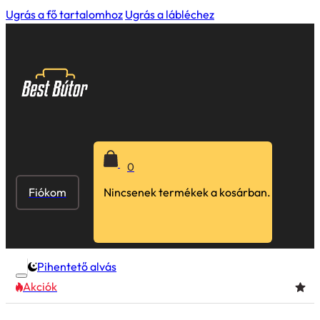
Ugrás a fő tartalomhoz
Ugrás a lábléchez
0
Fiókom
Nincsenek termékek a kosárban.
Pihentető alvás
Akciók