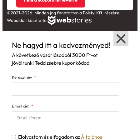
©2021-2026. Minden jog fenntartva a Polstyl Kft. részére
Weboldalt készítette:
Ne hagyd itt a kedvezményed!
A következő vásárlásodból 3000 Ft-ot
jóváírunk! Tedd zsebre kuponkódod!
Keresztnév
Email cím
Elolvastam és elfogadom az
Általános