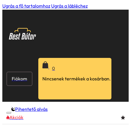
Ugrás a fő tartalomhoz
Ugrás a lábléchez
0
Fiókom
Nincsenek termékek a kosárban.
Pihentető alvás
Akciók