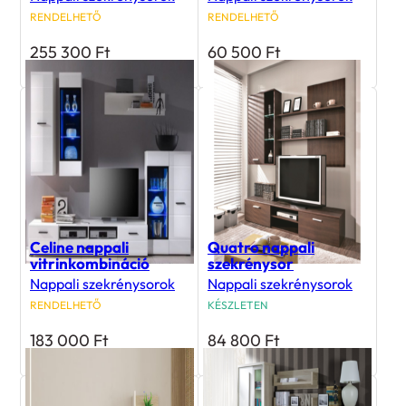
RENDELHETŐ
RENDELHETŐ
255 300
Ft
60 500
Ft
Celine nappali
Quatro nappali
vitrinkombináció
szekrénysor
Nappali szekrénysorok
Nappali szekrénysorok
RENDELHETŐ
KÉSZLETEN
183 000
Ft
84 800
Ft