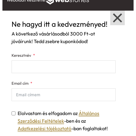
Weboldalt készítette:
Ne hagyd itt a kedvezményed!
A következő vásárlásodból 3000 Ft-ot
jóváírunk! Tedd zsebre kuponkódod!
Keresztnév
Email cím
Elolvastam és elfogadom az
Általános
Szerződési Feltételek
-ben és az
Adatkezelési tájékoztató
-ban foglaltakat!