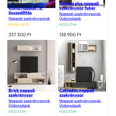
Rebeca plus nappali
Roma nappali „B”
szekrénysor fehér
összeállítás
Nappali szekrénysorok
,
Nappali szekrénysorok
Újdonságok
RENDELHETŐ
KÉSZLETEN
337 300
Ft
138 900
Ft
Brick nappali
Calvados nappali
szekrénysor
szekrénysor
Nappali szekrénysorok
,
Nappali szekrénysorok
,
Újdonságok
Újdonságok
KÉSZLETEN
KÉSZLETEN