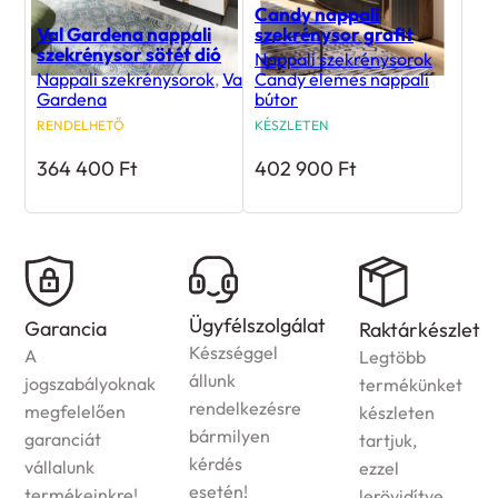
Candy nappali
Val Gardena nappali
szekrénysor grafit
szekrénysor sötét dió
Nappali szekrénysorok
,
Nappali szekrénysorok
,
Val
Candy elemes nappali
Gardena
bútor
RENDELHETŐ
KÉSZLETEN
364 400
Ft
402 900
Ft
Házhozszállítás
Ügyfélszolgálat
Raktárkészlet
Az
Készséggel
Legtöbb
ország
állunk
termékünket
egész
rendelkezésre
készleten
területére
bármilyen
tartjuk,
vállaljuk
kérdés
ezzel
megrendelt
esetén!
lerövidítve