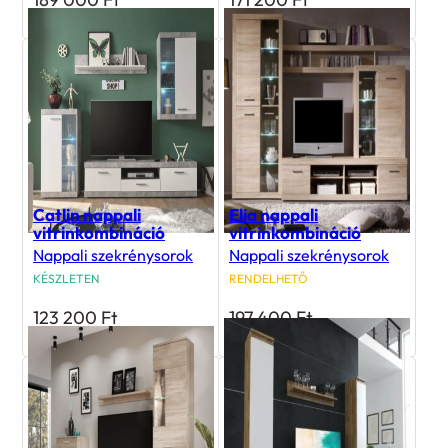
Catlin nappali
Elia nappali
vitrinkombináció
vitrinkombináció
Nappali szekrénysorok
Nappali szekrénysorok
KÉSZLETEN
RENDELHETŐ
123 200
Ft
197 400
Ft