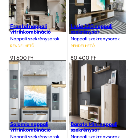
Frontal nappali
Lusia 220 nappali
vitrinkombináció
szekrénysor
Nappali szekrénysorok
Nappali szekrénysorok
RENDELHETŐ
RENDELHETŐ
91 600
Ft
80 400
Ft
Solomia nappali
Barato Mini nappali
vitrinkombináció
szekrénysor
Nappali szekrénysorok
Nappali szekrénysorok