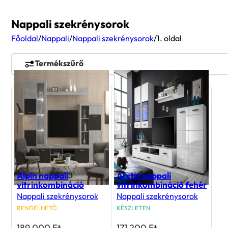
Nappali szekrénysorok
Főoldal
/
Nappali
/
Nappali szekrénysorok
/
1. oldal
Termékszűrő
Alpin nappali
Arctic nappali
vitrinkombináció
vitrinkombináció fehér
Nappali szekrénysorok
Nappali szekrénysorok
RENDELHETŐ
KÉSZLETEN
189 000
Ft
171 200
Ft