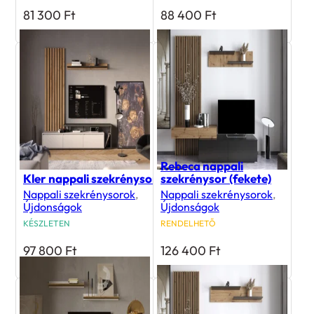
81 300
Ft
88 400
Ft
Rebeca nappali
Kler nappali szekrénysor
szekrénysor (fekete)
Nappali szekrénysorok
,
Nappali szekrénysorok
,
Újdonságok
Újdonságok
KÉSZLETEN
RENDELHETŐ
97 800
Ft
126 400
Ft