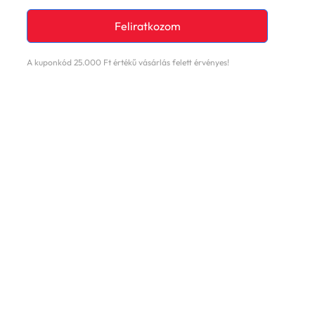
Feliratkozom
A kuponkód 25.000 Ft értékű vásárlás felett érvényes!