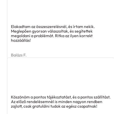
Elakadtam az összeszerelésnél, és írtam nekik.
Meglepően gyorsan válaszoltak, és segítettek
megoldani a problémát. Ritka az ilyen korrekt
hozzáállás!
Balázs F.
Köszönöm a pontos tájékoztatást, és a pontos szállítást.
Az előző rendelésemnél is minden nagyon rendben
zajlott, csak gratulálni tudok az egész csapatnak!