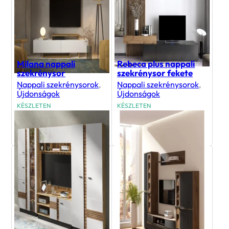
Milana nappali
Rebeca plus nappali
szekrénysor
szekrénysor fekete
Nappali szekrénysorok
,
Nappali szekrénysorok
,
Újdonságok
Újdonságok
KÉSZLETEN
KÉSZLETEN
45 700
Ft
138 900
Ft