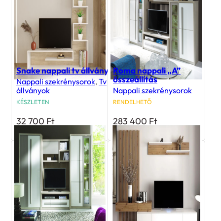
Snake nappali tv állvány
Roma nappali „A”
összeállítás
Nappali szekrénysorok
,
Tv
állványok
Nappali szekrénysorok
KÉSZLETEN
RENDELHETŐ
32 700
Ft
283 400
Ft