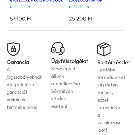
KÉSZLETEN
KÉSZLETEN
57 100
Ft
25 200
Ft
Ügyfélszolgálat
Garancia
Raktárkészlet
Készséggel
A
Legtöbb
állunk
jogszabályoknak
termékünket
rendelkezésre
megfelelően
készleten
bármilyen
garanciát
tartjuk,
kérdés
vállalunk
ezzel
esetén!
termékeinkre!
lerövidítve
a
várakozási
időt!