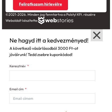
Feliratkozom hírlevélre
©2021-2026. Minden jog fenntartva a Polstyl Kft. részére
Weboldalt készítette:
Ne hagyd itt a kedvezményed!
A következő vásárlásodból 3000 Ft-ot
jóváírunk! Tedd zsebre kuponkódod!
Keresztnév
Email cím