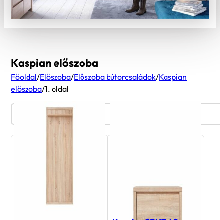
Kaspian előszoba
Főoldal
/
Előszoba
/
Előszoba bútorcsaládok
/
Kaspian
előszoba
/
1. oldal
Termékszűrő