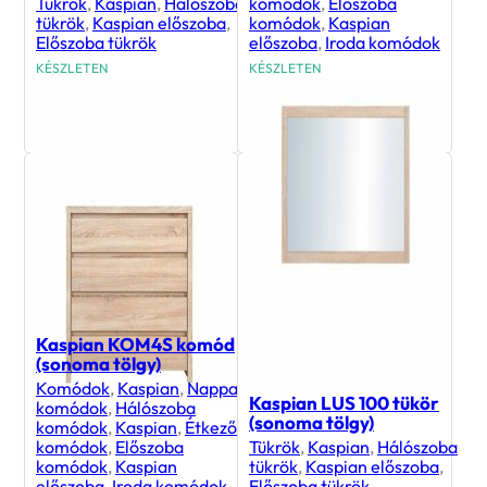
Tükrök
,
Kaspian
,
Hálószoba
komódok
,
Előszoba
tükrök
,
Kaspian előszoba
,
komódok
,
Kaspian
Előszoba tükrök
előszoba
,
Iroda komódok
KÉSZLETEN
KÉSZLETEN
19 400
Ft
28 800
Ft
Kaspian KOM4S komód
(sonoma tölgy)
Komódok
,
Kaspian
,
Nappali
Kaspian LUS 100 tükör
komódok
,
Hálószoba
(sonoma tölgy)
komódok
,
Kaspian
,
Étkező
komódok
,
Előszoba
Tükrök
,
Kaspian
,
Hálószoba
komódok
,
Kaspian
tükrök
,
Kaspian előszoba
,
előszoba
,
Iroda komódok
Előszoba tükrök