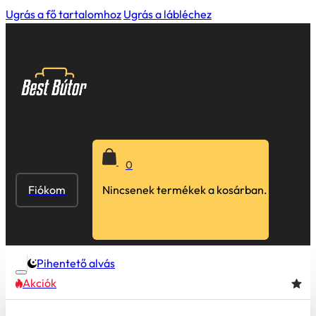
Ugrás a fő tartalomhoz
Ugrás a lábléchez
0
Fiókom
Nincsenek termékek a kosárban.
Pihentető alvás
Akciók