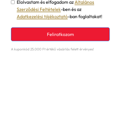
Elolvastam és elfogadom az
Általános
Szerződési Feltételek
-ben és az
Adatkezelési tájékoztató
-ban foglaltakat!
Feliratkozom
A kuponkód 25.000 Ft értékű vásárlás felett érvényes!