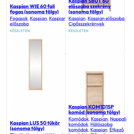
Kaspian SBUT 60
Kaspian WIE 60 fali
előszoba szekrény
fogas (sonoma tölgy)
(sonoma tölgy)
Fogasok
,
Kaspian
,
Kaspian
Kaspian
,
Kaspian előszoba
,
előszoba
Cipősszekrények
KÉSZLETEN
KÉSZLETEN
24 400
Ft
19 900
Ft
Kaspian KOM1D1SP
komód (sonoma tölgy)
Komódok
,
Kaspian
,
Nappali
Kaspian LUS 50 tükör
komódok
,
Hálószoba
(sonoma tölgy)
komódok
,
Kaspian
,
Étkező