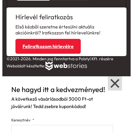
Hírlevél feliratkozás
Első kézből szeretne értesülni aktuális
akcióinkról? Iratkozzon fel hírlevelünkre!
Feliratkozom hírlevélre
©2021-2026. Minden jog fenntartva a Polstyl Kft. részére
Weboldalt készítette:
Ne hagyd itt a kedvezményed!
A következő vásárlásodból 3000 Ft-ot
jóváírunk! Tedd zsebre kuponkódod!
Keresztnév