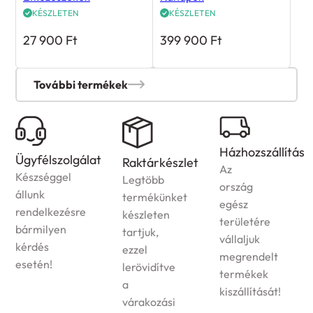
KÉSZLETEN
KÉSZLETEN
27 900
Ft
399 900
Ft
További termékek
Házhozszállítás
Ügyfélszolgálat
Raktárkészlet
Az
Készséggel
Legtöbb
ország
állunk
termékünket
egész
rendelkezésre
készleten
területére
bármilyen
tartjuk,
vállaljuk
kérdés
ezzel
megrendelt
esetén!
lerövidítve
termékek
a
kiszállítását!
várakozási