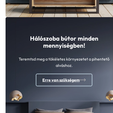
Hálószoba bútor minden
mennyiségben!
Teremtsd meg a tökéletes környezetet a pihentető
alváshoz.
Erre van szükségem