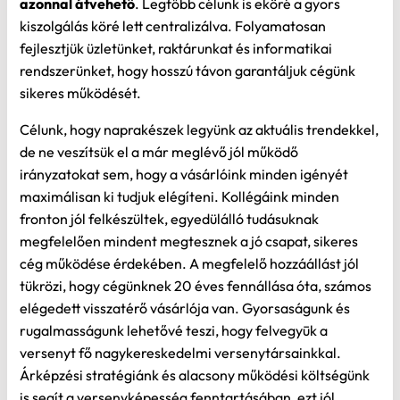
kiszolgálás köré lett centralizálva. Folyamatosan
fejlesztjük üzletünket, raktárunkat és informatikai
rendszerünket, hogy hosszú távon garantáljuk cégünk
sikeres működését.
Célunk, hogy naprakészek legyünk az aktuális trendekkel,
de ne veszítsük el a már meglévő jól működő
irányzatokat sem, hogy a vásárlóink minden igényét
maximálisan ki tudjuk elégíteni. Kollégáink minden
fronton jól felkészültek, egyedülálló tudásuknak
megfelelően mindent megtesznek a jó csapat, sikeres
cég működése érdekében. A megfelelő hozzáállást jól
tükrözi, hogy cégünknek 20 éves fennállása óta, számos
elégedett visszatérő vásárlója van. Gyorsaságunk és
rugalmasságunk lehetővé teszi, hogy felvegyūk a
versenyt fő nagykereskedelmi versenytársainkkal.
Árképzési stratégiánk és alacsony működési költségünk
is segít a versenyképesség fenntartásában, ezt jól
bizonyítja, hogy forgalmunkat évről évre növelni tudjuk.