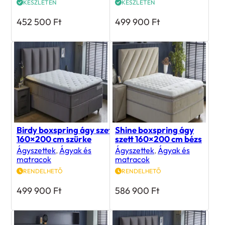
452 500
Ft
499 900
Ft
Birdy boxspring ágy szett
Shine boxspring ágy
160×200 cm szürke
szett 160×200 cm bézs
Ágyszettek
,
Ágyak és
Ágyszettek
,
Ágyak és
matracok
matracok
RENDELHETŐ
RENDELHETŐ
499 900
Ft
586 900
Ft