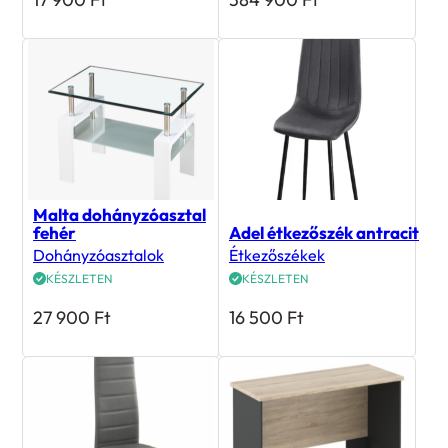
Malta dohányzóasztal
fehér
Adel étkezőszék antracit
Dohányzóasztalok
Étkezőszékek
KÉSZLETEN
KÉSZLETEN
27 900
Ft
16 500
Ft