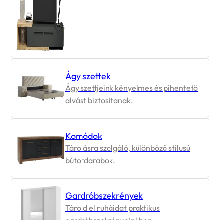
Ágy szettek
Ágy szettjeink kényelmes és pihentető
alvást biztosítanak.
Komódok
Tárolásra szolgáló, különböző stílusú
bútordarabok.
Gardróbszekrények
Tárold el ruháidat praktikus
gardróbszekrényeinkben.