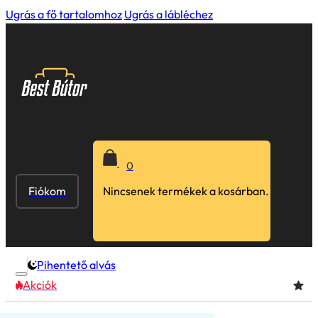
Ugrás a fő tartalomhoz
Ugrás a lábléchez
0
Fiókom
Nincsenek termékek a kosárban.
Pihentető alvás
Akciók