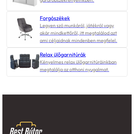
Forgószékek
Legyen szó munkáról, játékról vagy
akár mindkettőről, itt megtalálod azt
ami céljaidnak mindenben megfelel.
Relax ülőgarnitúrák
Kényelmes relax ülőgarnitúráinkban
megtalálja az otthoni nyugalmat.