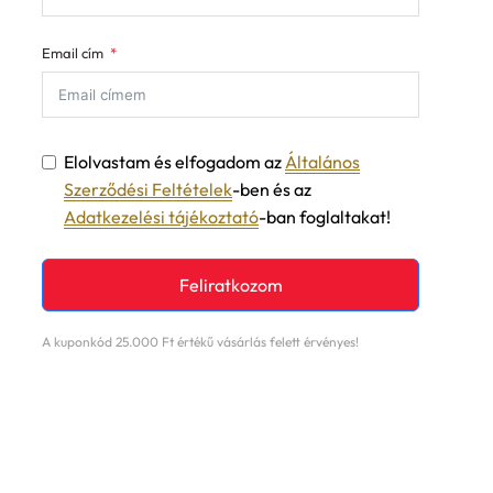
Email cím
Elolvastam és elfogadom az
Általános
Szerződési Feltételek
-ben és az
Adatkezelési tájékoztató
-ban foglaltakat!
Feliratkozom
A kuponkód 25.000 Ft értékű vásárlás felett érvényes!