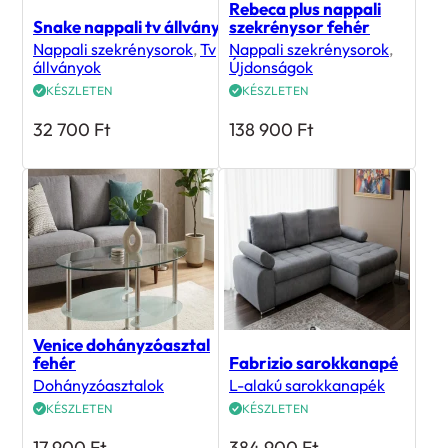
Rebeca plus nappali
Snake nappali tv állvány
szekrénysor fehér
Nappali szekrénysorok
,
Tv
Nappali szekrénysorok
,
állványok
Újdonságok
KÉSZLETEN
KÉSZLETEN
32 700
Ft
138 900
Ft
Venice dohányzóasztal
fehér
Fabrizio sarokkanapé
Dohányzóasztalok
L-alakú sarokkanapék
KÉSZLETEN
KÉSZLETEN
17 900
Ft
384 900
Ft