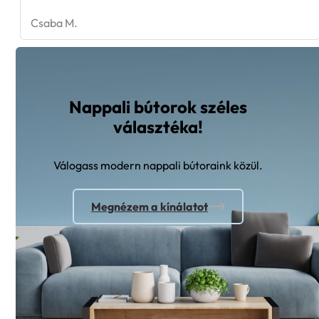
Csaba M.
Nappali bútorok széles
választéka!
Válogass modern nappali bútoraink közül.
Megnézem a kínálatot