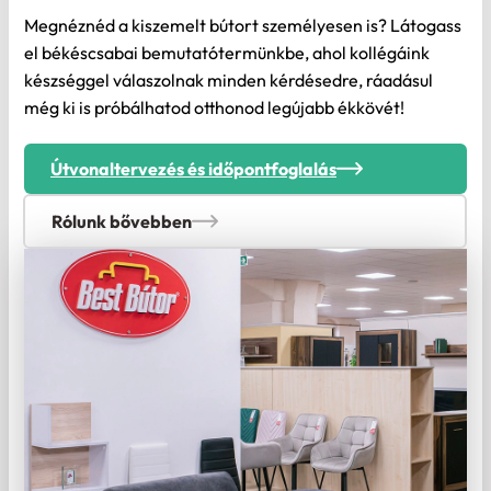
el békéscsabai bemutatótermünkbe, ahol kollégáink
készséggel válaszolnak minden kérdésedre, ráadásul
még ki is próbálhatod otthonod legújabb ékkövét!
Útvonaltervezés és időpontfoglalás
Rólunk bővebben