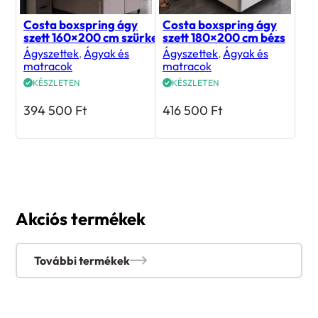
Costa boxspring ágy
Costa boxspring ágy
szett 160×200 cm szürke
szett 180×200 cm bézs
Ágyszettek
,
Ágyak és
Ágyszettek
,
Ágyak és
matracok
matracok
KÉSZLETEN
KÉSZLETEN
394 500
Ft
416 500
Ft
Akciós termékek
További termékek
Rólunk mondták