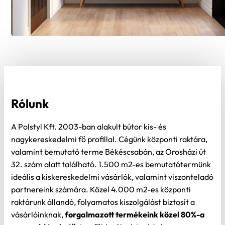
Rólunk
A Polstyl Kft. 2003-ban alakult bútor kis- és
nagykereskedelmi fő profillal. Cégünk központi raktára,
valamint bemutató terme Békéscsabán, az Orosházi út
32. szám alatt található. 1.500 m2-es bemutatótermünk
ideális a kiskereskedelmi vásárlók, valamint viszonteladó
partnereink számára. Közel 4.000 m2-es központi
raktárunk állandó, folyamatos kiszolgálást biztosít a
vásárlóinknak,
forgalmazott termékeink közel 80%-a
azonnal átvehető
. Legfőbb célunk is eköré a gyors