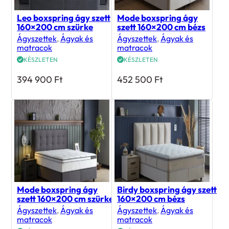
Leo boxspring ágy szett
Mode boxspring ágy
160×200 cm szürke
szett 160×200 cm bézs
Ágyszettek
,
Ágyak és
Ágyszettek
,
Ágyak és
matracok
matracok
KÉSZLETEN
KÉSZLETEN
394 900
Ft
452 500
Ft
Mode boxspring ágy
Birdy boxspring ágy szett
szett 160×200 cm szürke
160×200 cm bézs
Ágyszettek
,
Ágyak és
Ágyszettek
,
Ágyak és
matracok
matracok
KÉSZLETEN
KÉSZLETEN