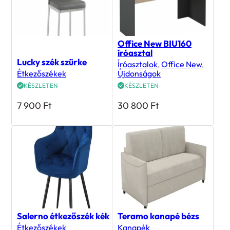
Office New BIU160
íróasztal
Lucky szék szürke
Íróasztalok
,
Office New
,
Étkezőszékek
Újdonságok
KÉSZLETEN
KÉSZLETEN
7 900
Ft
30 800
Ft
Salerno étkezőszék kék
Teramo kanapé bézs
Étkezőszékek
Kanapék