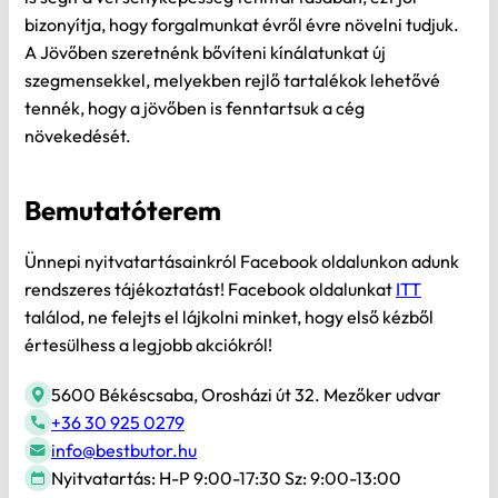
A Jövőben szeretnénk bővíteni kínálatunkat új
szegmensekkel, melyekben rejlő tartalékok lehetővé
tennék, hogy a jövőben is fenntartsuk a cég
növekedését.
Bemutatóterem
Ünnepi nyitvatartásainkról Facebook oldalunkon adunk
rendszeres tájékoztatást! Facebook oldalunkat
ITT
találod, ne felejts el lájkolni minket, hogy első kézből
értesülhess a legjobb akciókról!
5600 Békéscsaba, Orosházi út 32. Mezőker udvar
+36 30 925 0279
info@bestbutor.hu
Nyitvatartás: H-P 9:00-17:30 Sz: 9:00-13:00
Megnéznéd a kiszemelt bútort személyesen is? Látogass