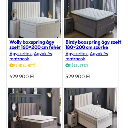
Wolly boxspring ágy
Birdy boxspring ágy szett
szett 160×200 cm fehér
180×200 cm szürke
Ágyszettek
,
Ágyak és
Ágyszettek
,
Ágyak és
matracok
matracok
RENDELHETŐ
KÉSZLETEN
629 900
Ft
529 900
Ft