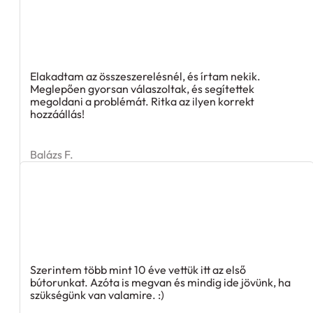
Elakadtam az összeszerelésnél, és írtam nekik.
Meglepően gyorsan válaszoltak, és segítettek
megoldani a problémát. Ritka az ilyen korrekt
hozzáállás!
Balázs F.
Szerintem több mint 10 éve vettük itt az első
bútorunkat. Azóta is megvan és mindig ide jövünk, ha
szükségünk van valamire. :)