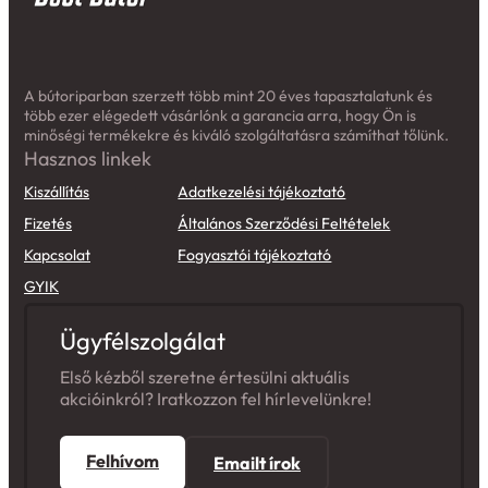
A bútoriparban szerzett több mint 20 éves tapasztalatunk és
több ezer elégedett vásárlónk a garancia arra, hogy Ön is
minőségi termékekre és kiváló szolgáltatásra számíthat tőlünk.
Hasznos linkek
Kiszállítás
Adatkezelési tájékoztató
Fizetés
Általános Szerződési Feltételek
Kapcsolat
Fogyasztói tájékoztató
GYIK
Ügyfélszolgálat
Első kézből szeretne értesülni aktuális
akcióinkról? Iratkozzon fel hírlevelünkre!
Felhívom
Emailt írok