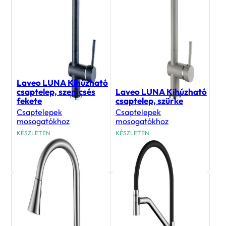
Laveo LUNA Kihúzható
csaptelep, szemcsés
Laveo LUNA Kihúzható
fekete
csaptelep, szürke
Csaptelepek
Csaptelepek
mosogatókhoz
mosogatókhoz
KÉSZLETEN
KÉSZLETEN
44 990
Ft
44 990
Ft