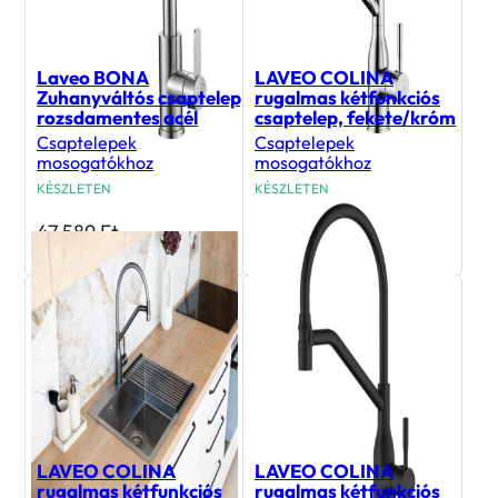
Laveo BONA
LAVEO COLINA
Zuhanyváltós csaptelep,
rugalmas kétfunkciós
rozsdamentes acél
csaptelep, fekete/króm
Csaptelepek
Csaptelepek
mosogatókhoz
mosogatókhoz
KÉSZLETEN
KÉSZLETEN
47 589
Ft
41 990
Ft
LAVEO COLINA
LAVEO COLINA
rugalmas kétfunkciós
rugalmas kétfunkciós