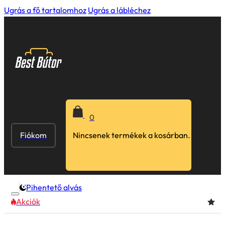
Ugrás a fő tartalomhoz
Ugrás a lábléchez
0
Fiókom
Nincsenek termékek a kosárban.
Pihentető alvás
Akciók