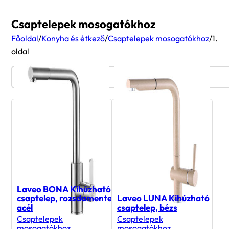
Csaptelepek mosogatókhoz
Főoldal
/
Konyha és étkező
/
Csaptelepek mosogatókhoz
/
1.
oldal
Termékszűrő
Laveo BONA Kihúzható
csaptelep, rozsdamentes
Laveo LUNA Kihúzható
acél
csaptelep, bézs
Csaptelepek
Csaptelepek
mosogatókhoz
mosogatókhoz