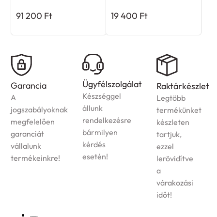
91 200
Ft
19 400
Ft
Ügyfélszolgálat
Garancia
Raktárkészlet
Készséggel
A
Legtöbb
állunk
jogszabályoknak
termékünket
rendelkezésre
megfelelően
készleten
bármilyen
garanciát
tartjuk,
kérdés
vállalunk
ezzel
esetén!
termékeinkre!
lerövidítve
a
várakozási
időt!