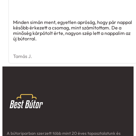
Minden simán ment, egyetlen apróság, hogy pár nappal
később érkezett a csomag, mint számítottam. De a
minőség kárpótolt érte, nagyon szép lett a nappalim az
új bútorral.
Tamás J.
A bútoriparban szerzett több mint 20 éves tapasztalatunk és