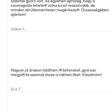
szállítás gyors volt. Az egyetlen apróság, hogy a
csomagolás lehetett volna kicsit masszívabb, de
minden sérülésmentesen megérkezett. Összességében
ajánlom!
Gábor L.
Nagyon jó árakon találtam itt bútorokat, gyorsan
megjött és azonnal össze is raktam őket. Köszönöm!
Erik T.