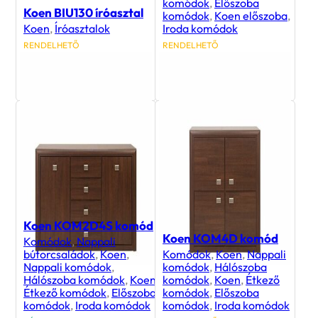
komódok
,
Előszoba
Koen BIU130 íróasztal
komódok
,
Koen előszoba
,
Koen
,
Íróasztalok
Iroda komódok
RENDELHETŐ
RENDELHETŐ
91 600
Ft
41 200
Ft
Koen KOM2D4S komód
Koen KOM4D komód
Komódok
,
Nappali
bútorcsaládok
,
Koen
,
Komódok
,
Koen
,
Nappali
Nappali komódok
,
komódok
,
Hálószoba
Hálószoba komódok
,
Koen
,
komódok
,
Koen
,
Étkező
Étkező komódok
,
Előszoba
komódok
,
Előszoba
komódok
,
Iroda komódok
komódok
,
Iroda komódok