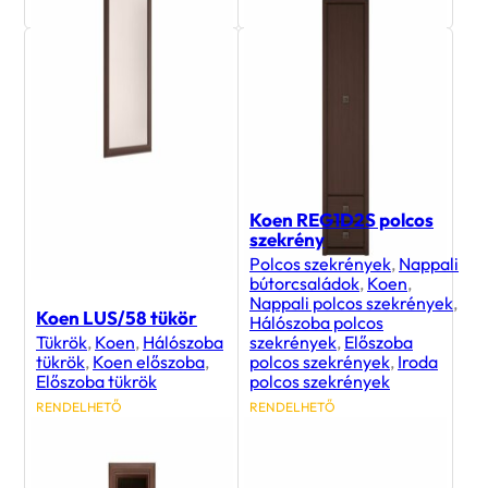
Koen REG1D2S polcos
szekrény
Polcos szekrények
,
Nappali
bútorcsaládok
,
Koen
,
Nappali polcos szekrények
,
Koen LUS/58 tükör
Hálószoba polcos
Tükrök
,
Koen
,
Hálószoba
szekrények
,
Előszoba
tükrök
,
Koen előszoba
,
polcos szekrények
,
Iroda
Előszoba tükrök
polcos szekrények
RENDELHETŐ
RENDELHETŐ
23 300
Ft
74 500
Ft