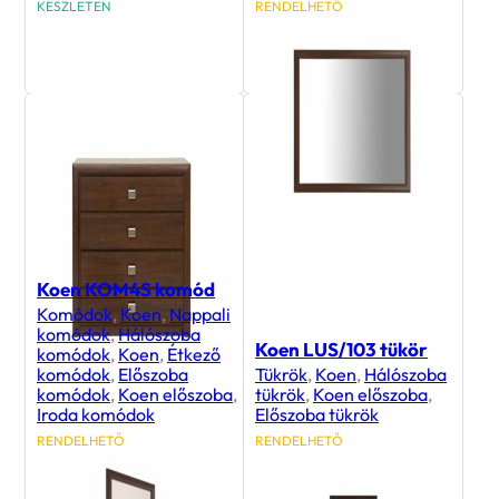
KÉSZLETEN
RENDELHETŐ
90 900
Ft
62 100
Ft
Koen KOM4S komód
Komódok
,
Koen
,
Nappali
komódok
,
Hálószoba
Koen LUS/103 tükör
komódok
,
Koen
,
Étkező
komódok
,
Előszoba
Tükrök
,
Koen
,
Hálószoba
komódok
,
Koen előszoba
,
tükrök
,
Koen előszoba
,
Iroda komódok
Előszoba tükrök
RENDELHETŐ
RENDELHETŐ
78 900
Ft
27 200
Ft