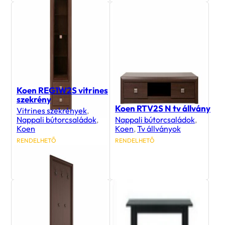
Koen REG1W2S vitrines
szekrény
Koen RTV2S N tv állvány
Vitrines szekrények
,
Nappali bútorcsaládok
,
Nappali bútorcsaládok
,
Koen
Koen
,
Tv állványok
RENDELHETŐ
RENDELHETŐ
95 700
Ft
65 400
Ft