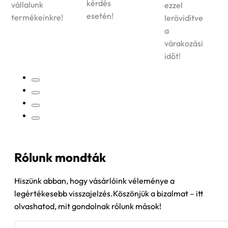
kérdés
ezzel
megrendelt
esetén!
lerövidítve
termékek
a
kiszállítását!
várakozási
időt!
Rólunk mondták
Hiszünk abban, hogy vásárlóink véleménye a
legértékesebb visszajelzés.Köszönjük a bizalmat – itt
olvashatod, mit gondolnak rólunk mások!