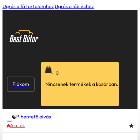
Ugrás a fő tartalomhoz
Ugrás a lábléchez
0
Fiókom
Nincsenek termékek a kosárban.
Pihentető alvás
Akciók