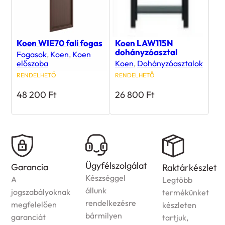
Koen WIE70 fali fogas
Koen LAW115N
dohányzóasztal
Fogasok
,
Koen
,
Koen
előszoba
Koen
,
Dohányzóasztalok
RENDELHETŐ
RENDELHETŐ
48 200
Ft
26 800
Ft
Házhozszállítá
Ügyfélszolgálat
Raktárkészlet
Az
Készséggel
Legtöbb
ország
állunk
ak
termékünket
egész
rendelkezésre
készleten
területére
bármilyen
tartjuk,
vállaljuk