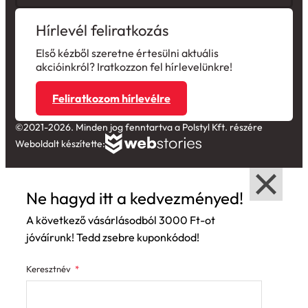
Hírlevél feliratkozás
Első kézből szeretne értesülni aktuális
akcióinkról? Iratkozzon fel hírlevelünkre!
Feliratkozom hírlevélre
©2021-2026. Minden jog fenntartva a Polstyl Kft. részére
Weboldalt készítette:
Ne hagyd itt a kedvezményed!
A következő vásárlásodból 3000 Ft-ot
jóváírunk! Tedd zsebre kuponkódod!
Keresztnév