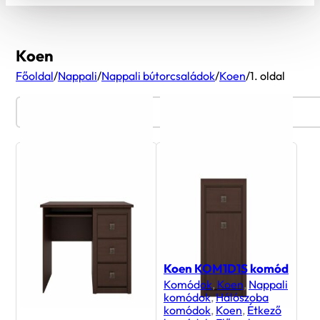
Koen
Főoldal
/
Nappali
/
Nappali bútorcsaládok
/
Koen
/
1. oldal
Termékszűrő
Koen KOM1D1S komód
Komódok
,
Koen
,
Nappali
komódok
,
Hálószoba
komódok
,
Koen
,
Étkező