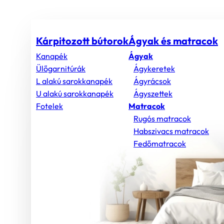
Kárpitozott bútorok
Ágyak és matracok
Kanapék
Ágyak
Ülőgarnitúrák
Ágykeretek
L alakú sarokkanapék
Ágyrácsok
U alakú sarokkanapék
Ágyszettek
Fotelek
Matracok
Rugós matracok
Habszivacs matracok
Fedőmatracok