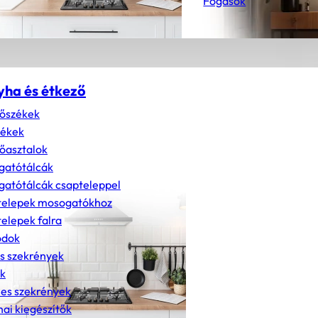
Fogasok
yha és étkező
őszékek
zékek
őasztalok
gatótálcák
atótálcák csapteleppel
telepek mosogatókhoz
elepek falra
dok
s szekrények
k
nes szekrények
ai kiegészítők