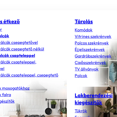
s étkező
Tárolás
r
Komódok
álcák
Vitrines szekrények
álcák csepegtetővel
Polcos szekrények
álcák csepegtető nélkül
Éjjeliszekrények
lcák csapteleppel
Gardróbszekrények
álcák csapteleppel,
Cipősszekrények
vel
TV állványok
álcák csapteleppel, csepegtető
Polcok
k mosogatókhoz
 falra
Lakberendezési
gészítők
kiegészítők
Tükrök