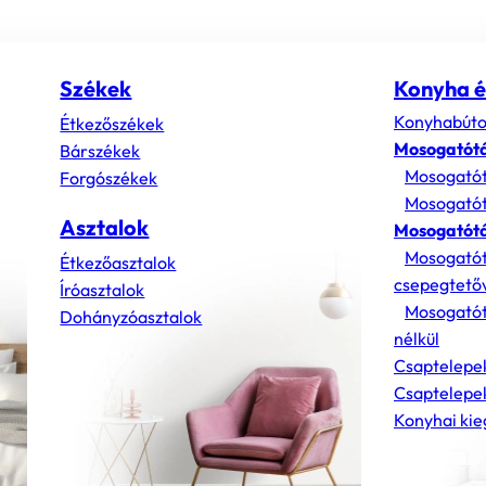
Székek
Konyha é
Konyhabúto
Étkezőszékek
Mosogatót
Bárszékek
Mosogatót
Forgószékek
Mosogatót
Asztalok
Mosogatótá
Mosogatót
Étkezőasztalok
csepegtető
Íróasztalok
Mosogatót
Dohányzóasztalok
nélkül
Csaptelepe
Csaptelepek
Konyhai kie