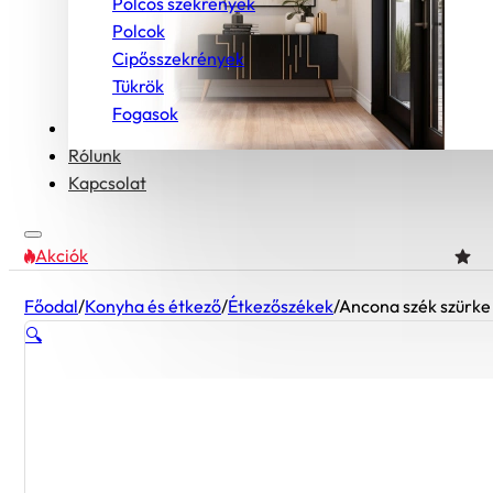
Polcos szekrények
Polcok
Cipősszekrények
Tükrök
Fogasok
Bútorcsaládok
Rólunk
Kapcsolat
Akciók
Főodal
/
Konyha és étkező
/
Étkezőszékek
/
Ancona szék szürke
🔍