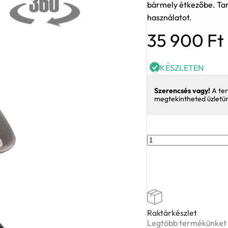
bármely étkezőbe. Tar
használatot.
35 900
Ft
KÉSZLETEN
Szerencsés vagy!
A ter
megtekintheted üzletü
Ancona
szék
szürke
mennyiség
Raktárkészlet
Legtöbb termékünket ké