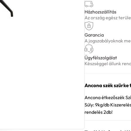
Házhozszállítás
Az ország egész terüle
Garancia
A jogszabályoknak meg
Ügyfélszolgálat
Készséggel állunk ren
Ancona szék szürke 
Ancona étkezőszék Szí
Súly: 9kg/db Kiszerelé
rendelés 2db!