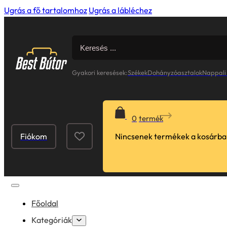
Ugrás a fő tartalomhoz
Ugrás a lábléchez
Search
for:
Gyakori keresések:
Székek
Dohányzóasztalok
Nappali
0
Fiókom
Nincsenek termékek a kosárba
Főoldal
Kategóriák