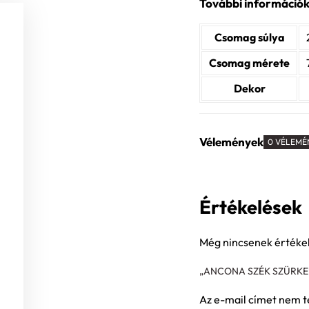
További információ
Csomag súlya
Csomag mérete
Dekor
Vélemények
0 VÉLEMÉ
Értékelések
Még nincsenek értéke
„ANCONA SZÉK SZÜRKE
Az e-mail címet nem t