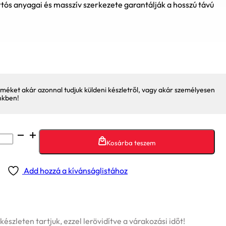
tós anyagai és masszív szerkezete garantálják a hosszú távú
méket akár azonnal tudjuk küldeni készletről, vagy akár személyesen
nkben!
Kosárba teszem
Add hozzá a kívánságlistához
szleten tartjuk, ezzel lerövidítve a várakozási időt!