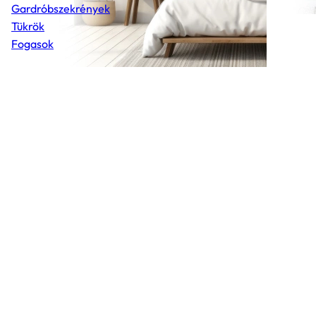
Gardróbszekrények
Tükrök
Fogasok