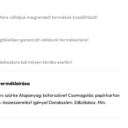
tére vállaljuk megrendelt termékek kiszállítását!
felelően garanciát vállalunk termékeinkre!
delkezésre bármilyen kérdés esetén!
termékleírása
n: szürke Alapanyag: bútorszövet Csomagolás: papírkarton
s: összeszerelést igényel Darabszám: 2db/doboz. Min.