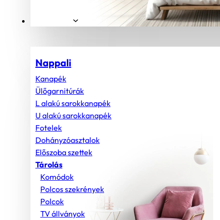
Helyiségek
Nappali
Kanapék
Ülőgarnitúrák
L alakú sarokkanapék
U alakú sarokkanapék
Fotelek
Dohányzóasztalok
Előszoba szettek
Tárolás
Komódok
Polcos szekrények
Polcok
TV állványok