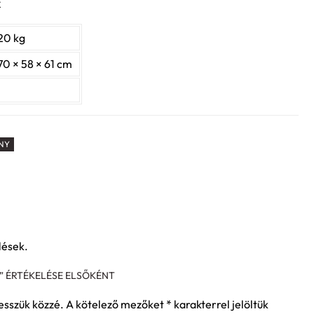
k
20 kg
70 × 58 × 61 cm
NY
lések.
” ÉRTÉKELÉSE ELSŐKÉNT
esszük közzé.
A kötelező mezőket
*
karakterrel jelöltük