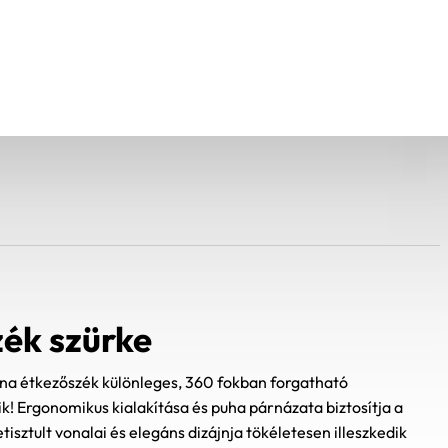
ék szürke
na étkezőszék különleges, 360 fokban forgatható
zik! Ergonomikus kialakítása és puha párnázata biztosítja a
tisztult vonalai és elegáns dizájnja tökéletesen illeszkedik