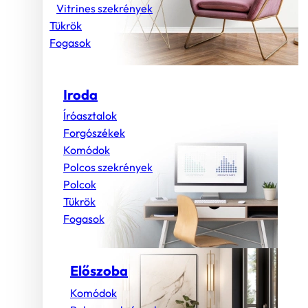
Vitrines szekrények
Tükrök
Fogasok
Iroda
Íróasztalok
Forgószékek
Komódok
Polcos szekrények
Polcok
Tükrök
Fogasok
Előszoba
Komódok