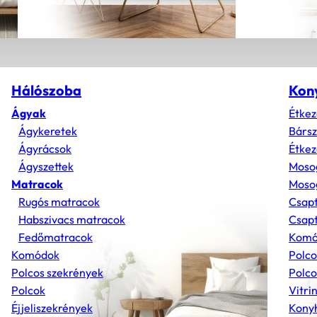
Hálószoba
Kon
Ágyak
Étkez
Ágykeretek
Bárs
Ágyrácsok
Étkez
Ágyszettek
Moso
Matracok
Mosog
Rugós matracok
Csap
Habszivacs matracok
Csapt
Fedőmatracok
Komó
Komódok
Polco
Polcos szekrények
Polco
Polcok
Vitri
Éjjeliszekrények
Konyh