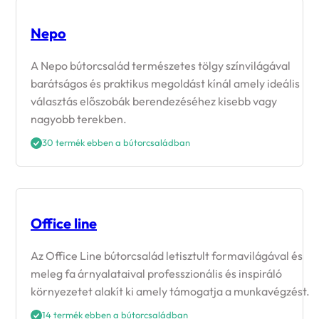
Nepo
A Nepo bútorcsalád természetes tölgy színvilágával
barátságos és praktikus megoldást kínál amely ideális
választás előszobák berendezéséhez kisebb vagy
nagyobb terekben.
30 termék ebben a bútorcsaládban
Office line
Az Office Line bútorcsalád letisztult formavilágával és
meleg fa árnyalataival professzionális és inspiráló
környezetet alakít ki amely támogatja a munkavégzést.
14 termék ebben a bútorcsaládban