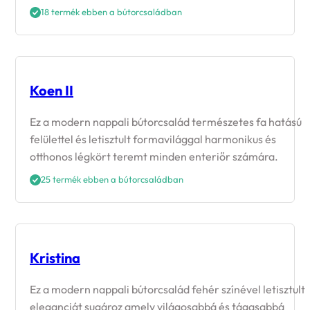
18 termék ebben a bútorcsaládban
Koen II
Ez a modern nappali bútorcsalád természetes fa hatású
felülettel és letisztult formavilággal harmonikus és
otthonos légkört teremt minden enteriőr számára.
25 termék ebben a bútorcsaládban
Kristina
Ez a modern nappali bútorcsalád fehér színével letisztult
eleganciát sugároz amely világosabbá és tágasabbá