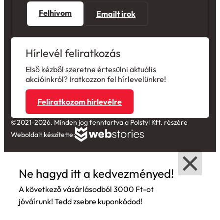
Felhívom
Emailt írok
Hírlevél feliratkozás
Első kézből szeretne értesülni aktuális
akcióinkról? Iratkozzon fel hírlevelünkre!
Feliratkozom hírlevélre
©2021-2026. Minden jog fenntartva a Polstyl Kft. részére
Weboldalt készítette:
Ne hagyd itt a kedvezményed!
A következő vásárlásodból 3000 Ft-ot
jóváírunk! Tedd zsebre kuponkódod!