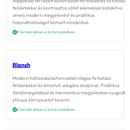
Nappaliba tervezett bútorcsalád természetes fa hatású
felületekkel és kontrasztos sötét elemekkel kialakítva
amely modern megjelenést és praktikus
használhatóságot biztosít mindenhol.
5 termék ebben a bútorcsaládban
Blansh
Modern hálószoba bútorcsalád világos fa hatású
felületekkel és letisztult, elegáns dizájnnal. Praktikus
tárolómegoldásai és harmonikus megjelenése nyugodt,
stílusos környezetet teremt.
6 termék ebben a bútorcsaládban