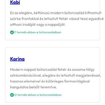
Kabi
Ez az elegáns, kéttónusú modern bútorcsalád kifinomult
szürke frontokkal és letisztult fehér vázzal teszi egyedivé
otthoni irodáját vagy a nappaliját.
11 termék ebben a bútorcsaládban
Karina
Modern nappali bútorcsalád fehér és sonoma tölgy
színkombinációval, elegáns és letisztult megjelenéssel,
hasznos elemeivel és különleges formavilágával
hangulatos belsőt teremtve.
12 termék ebben a bútorcsaládban