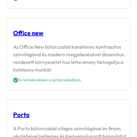
Office new
Az Office New bútorcsalád karakteres kontrasztos
színvilágával és modern megjelenésével dinamikus,
rendezett környezetet hoz létre amely támogatja a
hatékony munkát.
14 termék ebben a bútorcsaládban
Porto
A Porto bútorcsalád világos színvilágával és finom
részleteivel kellemes és kiegyensúlyozott hangulatot