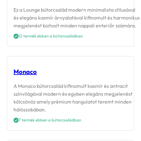
Ez a Lounge bútorcsalád modern minimalista stílusával
és elegáns kasmír árnyalatával kifinomult és harmonikus
megjelenést biztosít minden nappali enteriőr számára.
12 termék ebben a bútorcsaládban
Monaco
A Monaco bútorcsalád kifinomult kasmír és antracit
színvilágával modern és egyben elegáns megjelenést
kölcsönöz amely prémium hangulatot teremt minden
hálószobában.
7 termék ebben a bútorcsaládban