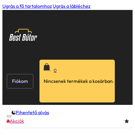
Ugrás a fő tartalomhoz
Ugrás a lábléchez
0
Fiókom
Nincsenek termékek a kosárban.
Pihentető alvás
Akciók