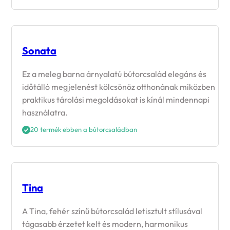
Sonata
Ez a meleg barna árnyalatú bútorcsalád elegáns és
időtálló megjelenést kölcsönöz otthonának miközben
praktikus tárolási megoldásokat is kínál mindennapi
használatra.
20 termék ebben a bútorcsaládban
Tina
A Tina, fehér színű bútorcsalád letisztult stílusával
tágasabb érzetet kelt és modern, harmonikus