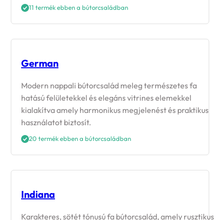
11 termék ebben a bútorcsaládban
German
Modern nappali bútorcsalád meleg természetes fa
hatású felületekkel és elegáns vitrines elemekkel
kialakítva amely harmonikus megjelenést és praktikus
használatot biztosít.
20 termék ebben a bútorcsaládban
Indiana
Karakteres, sötét tónusú fa bútorcsalád, amely rusztikus