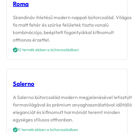
Roma
Skandináv ihletésű modern nappali bútorcsalád. Világos
fa matt fehér és szürke felületek tiszta vonalú
kombinációja, beépített fogantyúkkal kifinomult
otthonos érzettel.
12 termék ebben a bútorcsaládban
Salerno
A Salerno bútorcsalád modern megjelenésével letisztult
formavilágával és prémium anyaghasználatával időtálló
eleganciát és kifinomult harmóniát teremt minden
egységes stílusos otthonban.
11 termék ebben a bútorcsaládban