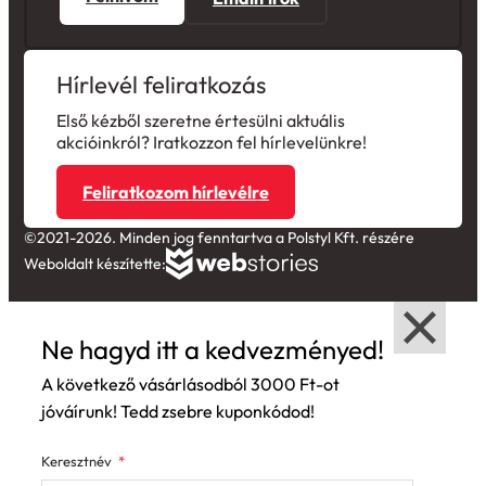
Hírlevél feliratkozás
Első kézből szeretne értesülni aktuális
akcióinkról? Iratkozzon fel hírlevelünkre!
Feliratkozom hírlevélre
©2021-2026. Minden jog fenntartva a Polstyl Kft. részére
Weboldalt készítette:
Ne hagyd itt a kedvezményed!
A következő vásárlásodból 3000 Ft-ot
jóváírunk! Tedd zsebre kuponkódod!
Keresztnév