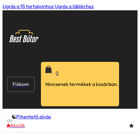
Ugrás a fő tartalomhoz
Ugrás a lábléchez
0
Fiókom
Nincsenek termékek a kosárban.
Pihentető alvás
Akciók