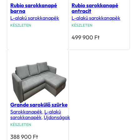
Rubio sarokkanapé
Rubio sarokkanapé
barna
antracit
L-alakú sarokkanapék
L-alakú sarokkanapék
KÉSZLETEN
KÉSZLETEN
499 900
Ft
499 900
Ft
Grande sarokülő szürke
Sarokkanapék
,
L-alakú
sarokkanapék
,
Újdonságok
KÉSZLETEN
388 900
Ft