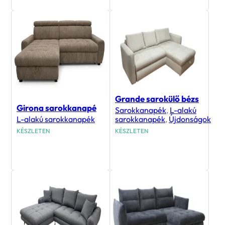
Grande sarokülő bézs
Girona sarokkanapé
Sarokkanapék
,
L-alakú
L-alakú sarokkanapék
sarokkanapék
,
Újdonságok
KÉSZLETEN
KÉSZLETEN
414 900
Ft
388 900
Ft