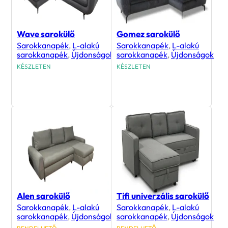
Wave sarokülő
Gomez sarokülő
Sarokkanapék
,
L-alakú
Sarokkanapék
,
L-alakú
sarokkanapék
,
Újdonságok
sarokkanapék
,
Újdonságok
KÉSZLETEN
KÉSZLETEN
395 000
Ft
407 700
Ft
Alen sarokülő
Tifi univerzális sarokülő
Sarokkanapék
,
L-alakú
Sarokkanapék
,
L-alakú
sarokkanapék
,
Újdonságok
sarokkanapék
,
Újdonságok