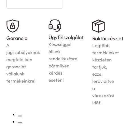
Házhozszállítás
Ügyfélszolgálat
Raktárkészlet
Az
Készséggel
Legtöbb
ország
állunk
termékünket
egész
rendelkezésre
készleten
területére
bármilyen
tartjuk,
vállaljuk
kérdés
ezzel
megrendelt
esetén!
lerövidítve
termékek
a
kiszállítását!
várakozási
időt!