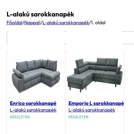
L-alakú sarokkanapék
Főoldal
/
Nappali
/
L-alakú sarokkanapék
/
1. oldal
Termékszűrő
Enrico sarokkanapé
Emporio L sarokkanapé
L-alakú sarokkanapék
L-alakú sarokkanapék
KÉSZLETEN
KÉSZLETEN
383 900
Ft
594 900
Ft