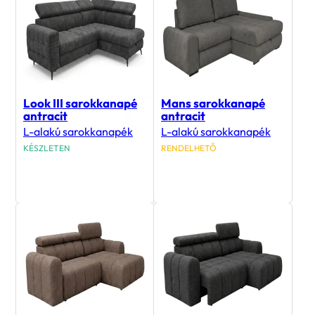
Look III sarokkanapé
Mans sarokkanapé
antracit
antracit
L-alakú sarokkanapék
L-alakú sarokkanapék
KÉSZLETEN
RENDELHETŐ
483 900
Ft
403 900
Ft