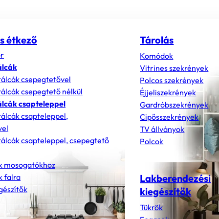
s étkező
Tárolás
r
Komódok
álcák
Vitrines szekrények
álcák csepegtetővel
Polcos szekrények
álcák csepegtető nélkül
Éjjeliszekrények
lcák csapteleppel
Gardróbszekrények
álcák csapteleppel,
Cipősszekrények
vel
TV állványok
álcák csapteleppel, csepegtető
Polcok
k mosogatókhoz
 falra
Lakberendezési
gészítők
kiegészítők
Tükrök