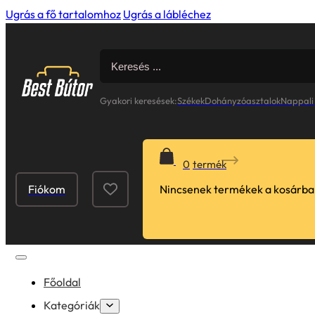
Ugrás a fő tartalomhoz
Ugrás a lábléchez
Search
for:
Gyakori keresések:
Székek
Dohányzóasztalok
Nappali
0
Fiókom
Nincsenek termékek a kosárba
Főoldal
Kategóriák