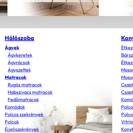
Hálószoba
Kon
Ágyak
Étkez
Ágykeretek
Bárs
Ágyrácsok
Étkez
Ágyszettek
Moso
Matracok
Mosog
Rugós matracok
Csap
Habszivacs matracok
Csapt
Fedőmatracok
Komó
Komódok
Polco
Polcos szekrények
Polco
Polcok
Vitri
Éjjeliszekrények
Konyh