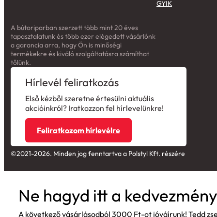
GYIK
A bútoriparban szerzett több mint 20 éves
tapasztalatunk és több ezer elégedett vásárlónk
a garancia arra, hogy Ön is minőségi
termékekre és kiváló szolgáltatásra számíthat
tőlünk.
Hírlevél feliratkozás
Első kézből szeretne értesülni aktuális
akcióinkról? Iratkozzon fel hírlevelünkre!
Feliratkozom hírlevélre
©2021-2026. Minden jog fenntartva a Polstyl Kft. részére
Ne hagyd itt a kedvezmény
A következő vásárlásodból 3000 Ft-ot jóváírunk! Tedd z