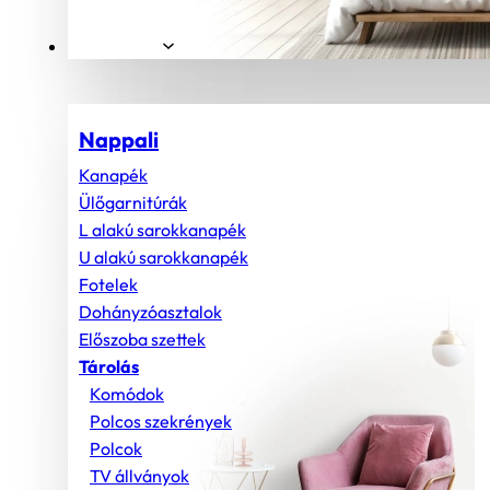
Helyiségek
Nappali
Kanapék
Ülőgarnitúrák
L alakú sarokkanapék
U alakú sarokkanapék
Fotelek
Dohányzóasztalok
Előszoba szettek
Tárolás
Komódok
Polcos szekrények
Polcok
TV állványok