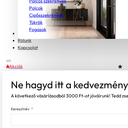
Polcos szekrények
Polcok
Cipősszekrények
Tükrök
Fogasok
Bútorcsaládok
Rólunk
Kapcsolat
Akciók
Ne hagyd itt a kedvezmény
A következő vásárlásodból 3000 Ft-ot jóváírunk! Tedd z
Keresztnév