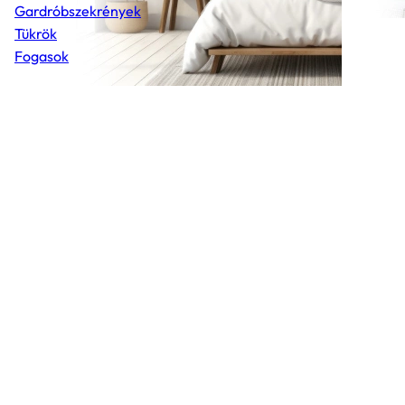
Gardróbszekrények
Tükrök
Fogasok