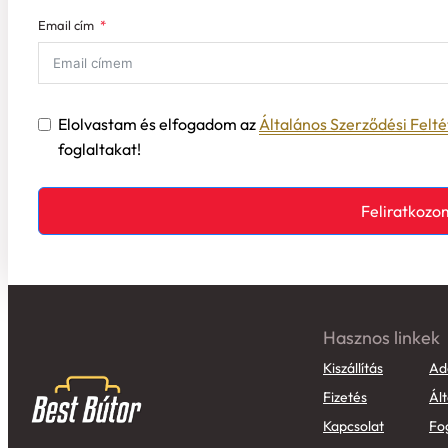
Email cím
Elolvastam és elfogadom az
Általános Szerződési Felté
foglaltakat!
Feliratkozo
Hasznos linkek
Kiszállítás
Ad
Fizetés
Ált
Kapcsolat
Fo