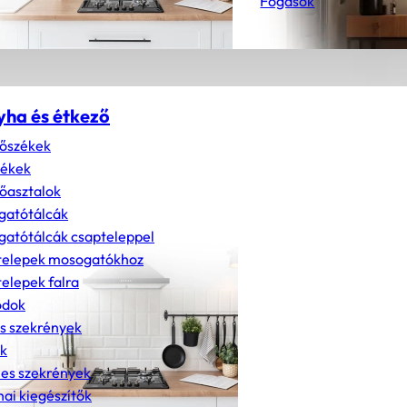
Fogasok
yha és étkező
őszékek
zékek
őasztalok
gatótálcák
atótálcák csapteleppel
telepek mosogatókhoz
elepek falra
dok
s szekrények
k
nes szekrények
ai kiegészítők