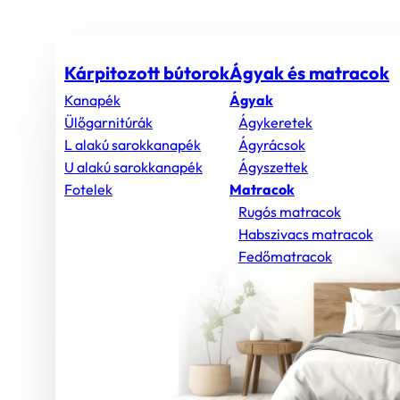
Kárpitozott bútorok
Ágyak és matracok
Kanapék
Ágyak
Ülőgarnitúrák
Ágykeretek
L alakú sarokkanapék
Ágyrácsok
U alakú sarokkanapék
Ágyszettek
Fotelek
Matracok
Rugós matracok
Habszivacs matracok
Fedőmatracok