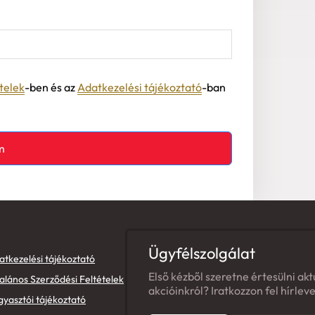
telek
-ben és az
Adatkezelési tájékoztató
-ban
m
Ügyfélszolgálat
atkezelési tájékoztató
Első kézből szeretne értesülni akt
alános Szerződési Feltételek
akcióinkról? Iratkozzon fel hírlev
gyasztói tájékoztató