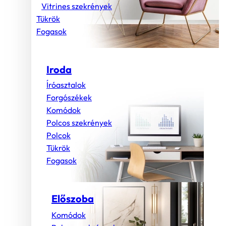
Vitrines szekrények
Tükrök
Fogasok
Iroda
Íróasztalok
Forgószékek
Komódok
Polcos szekrények
Polcok
Tükrök
Fogasok
Előszoba
Komódok