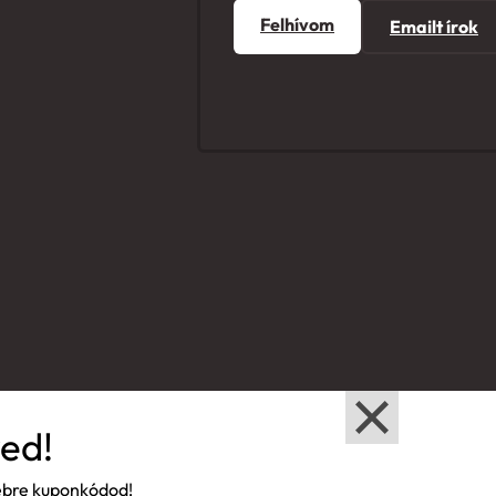
Felhívom
Emailt írok
ed!
sebre kuponkódod!