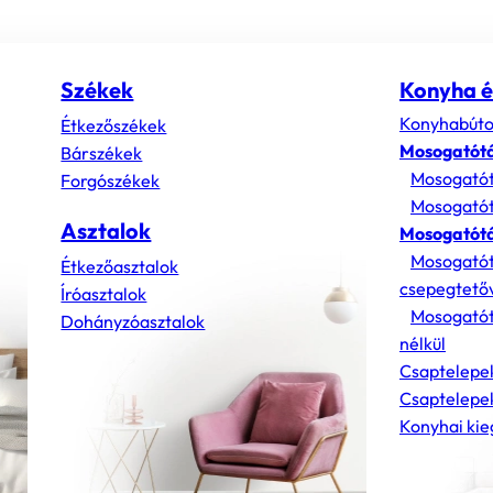
Székek
Konyha é
Konyhabúto
Étkezőszékek
Mosogatót
Bárszékek
Mosogatót
Forgószékek
Mosogatót
Asztalok
Mosogatótá
Mosogatót
Étkezőasztalok
csepegtető
Íróasztalok
Mosogatót
Dohányzóasztalok
nélkül
Csaptelepe
Csaptelepek
Konyhai kie