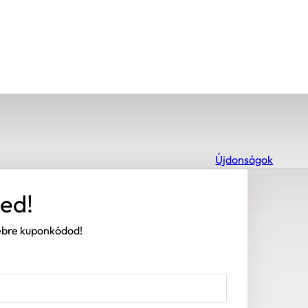
Újdonságok
ed!
sebre kuponkódod!