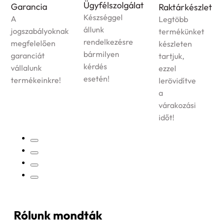
Ügyfélszolgálat
Garancia
Raktárkészlet
Készséggel
A
Legtöbb
állunk
jogszabályoknak
termékünket
rendelkezésre
megfelelően
készleten
bármilyen
garanciát
tartjuk,
kérdés
vállalunk
ezzel
esetén!
termékeinkre!
lerövidítve
a
várakozási
időt!
Rólunk mondták