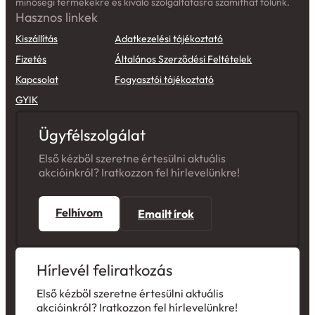
minőségi termékekre és kiváló szolgáltatásra számíthat tőlünk.
Hasznos linkek
Kiszállítás
Adatkezelési tájékoztató
Fizetés
Általános Szerződési Feltételek
Kapcsolat
Fogyasztói tájékoztató
GYIK
Ügyfélszolgálat
Első kézből szeretne értesülni aktuális
akcióinkról? Iratkozzon fel hírlevelünkre!
Felhívom
Emailt írok
Hírlevél feliratkozás
Első kézből szeretne értesülni aktuális
akcióinkról? Iratkozzon fel hírlevelünkre!