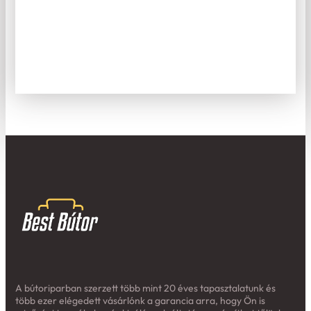
A bútoriparban szerzett több mint 20 éves tapasztalatunk és
több ezer elégedett vásárlónk a garancia arra, hogy Ön is