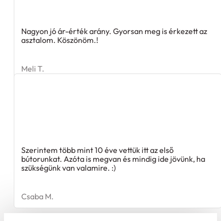
Nagyon jó ár-érték arány. Gyorsan meg is érkezett az
asztalom. Köszönöm.!
Meli T.
Szerintem több mint 10 éve vettük itt az első
bútorunkat. Azóta is megvan és mindig ide jövünk, ha
szükségünk van valamire. :)
Csaba M.