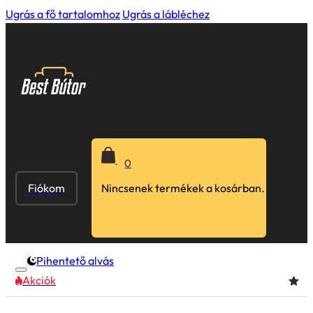
Ugrás a fő tartalomhoz
Ugrás a lábléchez
0
Fiókom
Nincsenek termékek a kosárban.
Pihentető alvás
Akciók