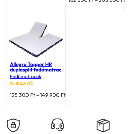
72
162
300 Ft
800
-
-
142
20
900 Ft
600
Allegro Topper HR
duplasplit fedőmatrac
Fedőmatracok
RENDELHETŐ
Ártartomány:
125 300
Ft
–
149 900
Ft
125
300 Ft
-
149
900 Ft