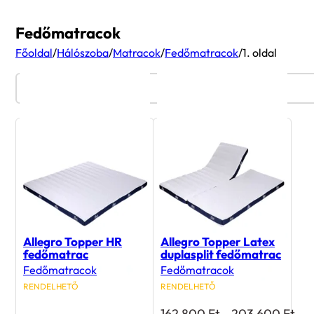
Fedőmatracok
Főoldal
/
Hálószoba
/
Matracok
/
Fedőmatracok
/
1. oldal
Termékszűrő
Allegro Topper HR
Allegro Topper Latex
fedőmatrac
duplasplit fedőmatrac
Fedőmatracok
Fedőmatracok
RENDELHETŐ
RENDELHETŐ
Ártartomány:
Árt
72 300
Ft
–
142 900
Ft
162 800
Ft
–
203 600
Ft