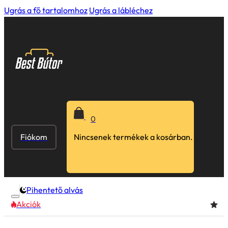
Ugrás a fő tartalomhoz
Ugrás a lábléchez
0
Fiókom
Nincsenek termékek a kosárban.
Pihentető alvás
Akciók