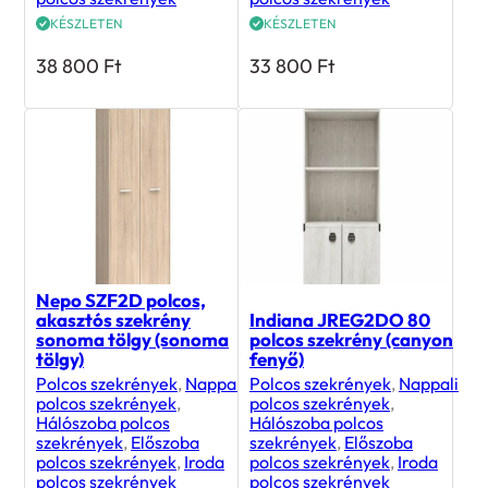
KÉSZLETEN
KÉSZLETEN
38 800
Ft
33 800
Ft
Nepo SZF2D polcos,
akasztós szekrény
Indiana JREG2DO 80
sonoma tölgy (sonoma
polcos szekrény (canyon
tölgy)
fenyő)
Polcos szekrények
,
Nappali
Polcos szekrények
,
Nappali
polcos szekrények
,
polcos szekrények
,
Hálószoba polcos
Hálószoba polcos
szekrények
,
Előszoba
szekrények
,
Előszoba
polcos szekrények
,
Iroda
polcos szekrények
,
Iroda
polcos szekrények
polcos szekrények