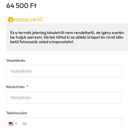
64 500
Ft
RENDELHETŐ
Ez a termék jelenleg készletről nem rendelhető, de igény esetén
be tudjuk szerezni. Kérlek töltsd ki az alábbi űrlapot és rövid időn
belül felvesszük veled a kapcsolatot.
Vezetéknév
Keresztnév
Telefonszám
United