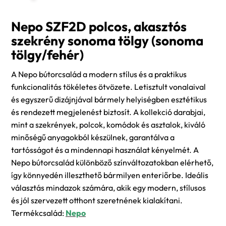
Nepo SZF2D polcos, akasztós
szekrény sonoma tölgy (sonoma
tölgy/fehér)
A Nepo bútorcsalád a modern stílus és a praktikus
funkcionalitás tökéletes ötvözete. Letisztult vonalaival
és egyszerű dizájnjával bármely helyiségben esztétikus
és rendezett megjelenést biztosít. A kollekció darabjai,
mint a szekrények, polcok, komódok és asztalok, kiváló
minőségű anyagokból készülnek, garantálva a
tartósságot és a mindennapi használat kényelmét. A
Nepo bútorcsalád különböző színváltozatokban elérhető,
így könnyedén illeszthető bármilyen enteriőrbe. Ideális
választás mindazok számára, akik egy modern, stílusos
és jól szervezett otthont szeretnének kialakítani.
Termékcsalád:
Nepo