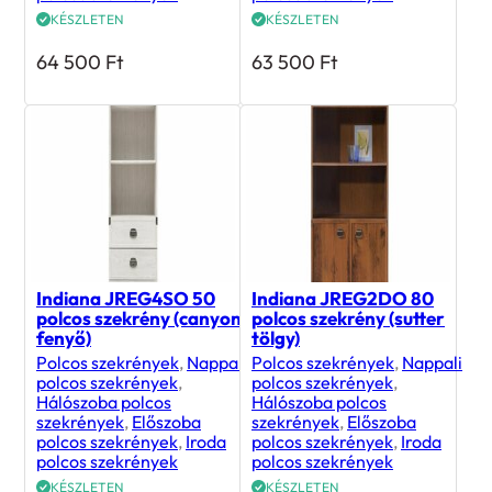
KÉSZLETEN
KÉSZLETEN
64 500
Ft
63 500
Ft
Indiana JREG4SO 50
Indiana JREG2DO 80
polcos szekrény (canyon
polcos szekrény (sutter
fenyő)
tölgy)
Polcos szekrények
,
Nappali
Polcos szekrények
,
Nappali
polcos szekrények
,
polcos szekrények
,
Hálószoba polcos
Hálószoba polcos
szekrények
,
Előszoba
szekrények
,
Előszoba
polcos szekrények
,
Iroda
polcos szekrények
,
Iroda
polcos szekrények
polcos szekrények
KÉSZLETEN
KÉSZLETEN