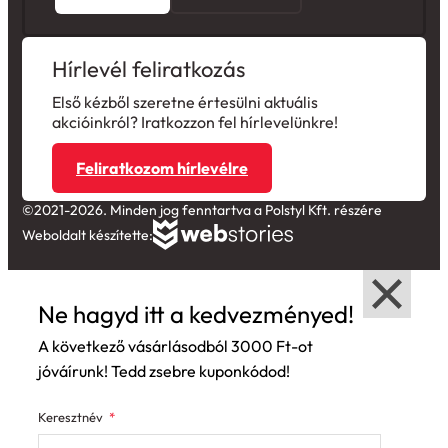
Hírlevél feliratkozás
Első kézből szeretne értesülni aktuális
akcióinkról? Iratkozzon fel hírlevelünkre!
Feliratkozom hírlevélre
©2021-2026. Minden jog fenntartva a Polstyl Kft. részére
Weboldalt készítette:
Ne hagyd itt a kedvezményed!
A következő vásárlásodból 3000 Ft-ot
jóváírunk! Tedd zsebre kuponkódod!
Keresztnév