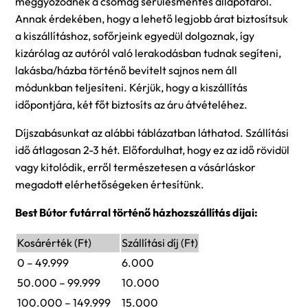
meggyőzödnek a csomag sérülésmentes állapotáról.
Annak érdekében, hogy a lehető legjobb árat biztosítsuk
a kiszállításhoz, sofőrjeink egyedül dolgoznak, így
kizárólag az autóról való lerakodásban tudnak segíteni,
lakásba/házba történő bevitelt sajnos nem áll
módunkban teljesíteni. Kérjük, hogy a kiszállítás
időpontjára, két főt biztosíts az áru átvételéhez.
Díjszabásunkat az alábbi táblázatban láthatod. Szállítási
idő átlagosan 2-3 hét. Előfordulhat, hogy ez az idő rövidül
vagy kitolódik, erről természetesen a vásárláskor
megadott elérhetőségeken értesítünk.
Best Bútor futárral történő házhozszállítás díjai:
Kosárérték (Ft)
Szállítási díj (Ft)
0 – 49.999
6.000
50.000 – 99.999
10.000
100.000 – 149.999
15.000