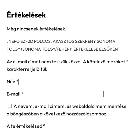
Értékelések
Még nincsenek értékelések.
„NEPO SZF2D POLCOS, AKASZTÓS SZEKRÉNY SONOMA
TÖLGY (SONOMA TÖLGY/FEHÉR)” ÉRTÉKELÉSE ELSŐKÉNT
Az e-mail címet nem tesszük közzé.
A kötelező mezőket
*
karakterrel jelöltük
Név
*
E-mail
*
A nevem, e-mail címem, és weboldalcímem mentése
a böngészőben a következő hozzászólásomhoz.
A te értékelésed
*