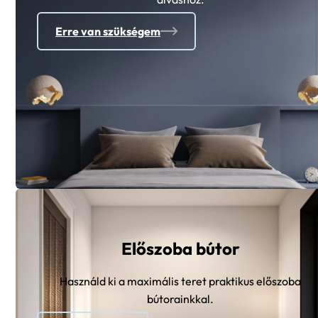
Erre van szükségem
Előszoba bútor
Használd ki a maximális teret praktikus előszoba
bútorainkkal.