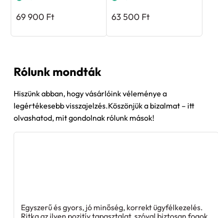
69 900
Ft
63 500
Ft
Rólunk mondták
Hiszünk abban, hogy vásárlóink véleménye a
legértékesebb visszajelzés.Köszönjük a bizalmat – itt
olvashatod, mit gondolnak rólunk mások!
Egyszerű és gyors, jó minőség, korrekt ügyfélkezelés.
Ritka az ilyen pozitív tapasztalat, szóval biztosan fogok