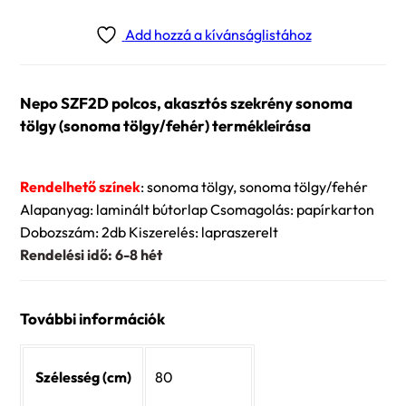
Add hozzá a kívánságlistához
Nepo SZF2D polcos, akasztós szekrény sonoma
tölgy (sonoma tölgy/fehér) termékleírása
Rendelhető színek
: sonoma tölgy, sonoma tölgy/fehér
Alapanyag: laminált bútorlap Csomagolás: papírkarton
Dobozszám: 2db Kiszerelés: lapraszerelt
Rendelési idő: 6-8 hét
További információk
Szélesség (cm)
80