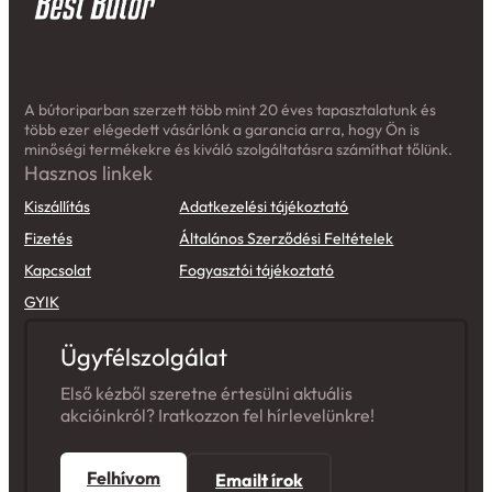
A bútoriparban szerzett több mint 20 éves tapasztalatunk és
több ezer elégedett vásárlónk a garancia arra, hogy Ön is
minőségi termékekre és kiváló szolgáltatásra számíthat tőlünk.
Hasznos linkek
Kiszállítás
Adatkezelési tájékoztató
Fizetés
Általános Szerződési Feltételek
Kapcsolat
Fogyasztói tájékoztató
GYIK
Ügyfélszolgálat
Első kézből szeretne értesülni aktuális
akcióinkról? Iratkozzon fel hírlevelünkre!
Felhívom
Emailt írok