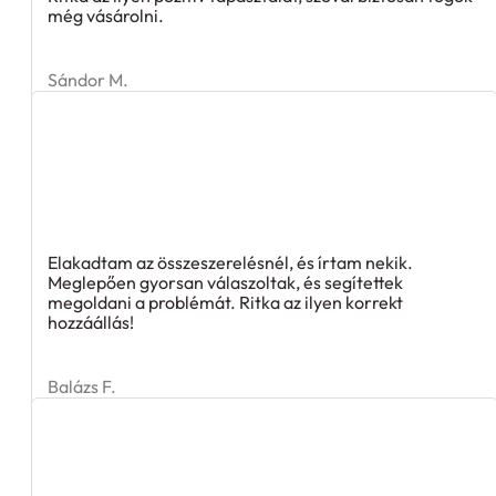
még vásárolni.
Sándor M.
Elakadtam az összeszerelésnél, és írtam nekik.
Meglepően gyorsan válaszoltak, és segítettek
megoldani a problémát. Ritka az ilyen korrekt
hozzáállás!
Balázs F.