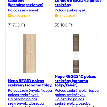
szekrény
London REG2D 45 polcos
(kasmír/gesztenye)
szekrény
Polcos szekrények
Polcos szekrények
RENDELHETŐ
RENDELHETŐ
71 700
Ft
55 100
Ft
Nepo REG2S40 polcos
Nepo REG1D polcos
szekrény (sonoma
szekrény (sonoma tölgy)
tölgy/fehér)
Polcos szekrények
,
Nappali
Polcos szekrények
,
Nappali
polcos szekrények
,
polcos szekrények
,
Hálószoba polcos
Hálószoba polcos
szekrények
,
Előszoba
szekrények
,
Előszoba