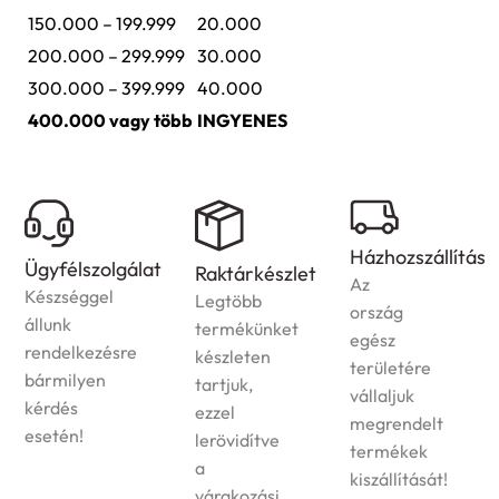
150.000 – 199.999
20.000
200.000 – 299.999
30.000
300.000 – 399.999
40.000
400.000 vagy több
INGYENES
Házhozszállítás
zolgálat
Garanc
Raktárkészlet
Az
gel
A
Legtöbb
ország
jogszab
termékünket
egész
ezésre
megfele
készleten
területére
en
garanciá
tartjuk,
vállaljuk
vállalun
ezzel
megrendelt
terméke
lerövidítve
termékek
a
kiszállítását!
várakozási