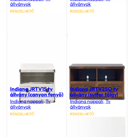
állványok
állványok
RENDELHETŐ
RENDELHETŐ
56 400
Ft
40 500
Ft
Indiana JRTV1S tv
Indiana JRTV2SO tv
állvány (canyon fenyő)
állvány (sutter tölgy)
Indiana nappali
,
Tv
Indiana nappali
,
Tv
állványok
állványok
RENDELHETŐ
RENDELHETŐ
40 500
Ft
56 400
Ft