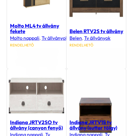
Molto ML4 tv állvány
fekete
Belen RTV2S tv állvány
Molto nappali
,
Tv állványok
Belen
,
Tv állványok
RENDELHETŐ
RENDELHETŐ
88 900
Ft
62 600
Ft
Indiana JRTV2SO tv
Indiana JRTV1S tv
állvány (canyon fenyő)
állvány (sutter tölgy)
Indiana nappali
,
Tv
Indiana nappali
,
Tv