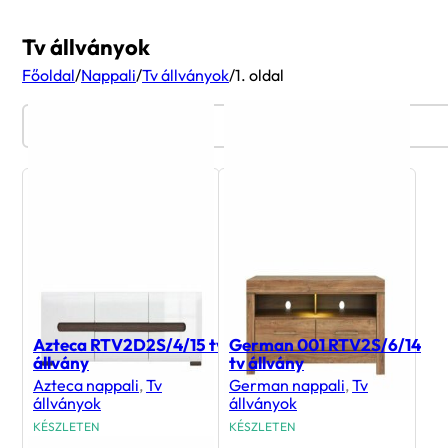
Tv állványok
Főoldal
/
Nappali
/
Tv állványok
/
1. oldal
Termékszűrő
Azteca RTV2D2S/4/15 tv
German 001 RTV2S/6/14
állvány
tv állvány
Azteca nappali
,
Tv
German nappali
,
Tv
állványok
állványok
KÉSZLETEN
KÉSZLETEN