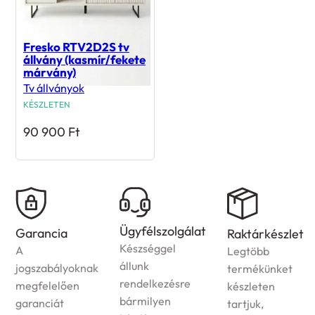
Fresko RTV2D2S tv
állvány (kasmír/fekete
márvány)
Tv állványok
KÉSZLETEN
90 900
Ft
Házhozszállítás
Ügyfélszolgálat
Raktárkészlet
Az
Készséggel
Legtöbb
ország
állunk
termékünket
egész
rendelkezésre
készleten
területére
bármilyen
tartjuk,
vállaljuk