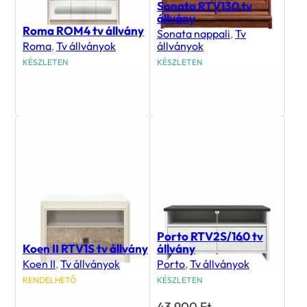
Sonata RTV130 tv
állvány
Roma ROM4 tv állvány
Sonata nappali
,
Tv
Roma
,
Tv állványok
állványok
KÉSZLETEN
KÉSZLETEN
63 800
Ft
76 500
Ft
Porto RTV2S/160 tv
Koen II RTV1S tv állvány
állvány
Koen II
,
Tv állványok
Porto
,
Tv állványok
RENDELHETŐ
KÉSZLETEN
45 500
Ft
43 900
Ft