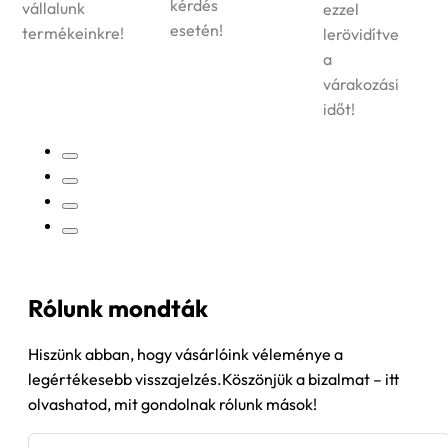
kérdés
ezzel
megrendelt
esetén!
lerövidítve
termékek
a
kiszállítását!
várakozási
időt!
Rólunk mondták
Hiszünk abban, hogy vásárlóink véleménye a
legértékesebb visszajelzés.Köszönjük a bizalmat – itt
olvashatod, mit gondolnak rólunk mások!