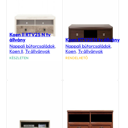
Koen II RTV2S N tv
állvány
Koen RTV2S N tv állvány
Nappali bútorcsaládok
,
Nappali bútorcsaládok
,
Koen II
,
Tv állványok
Koen
,
Tv állványok
KÉSZLETEN
RENDELHETŐ
68 500
Ft
65 400
Ft