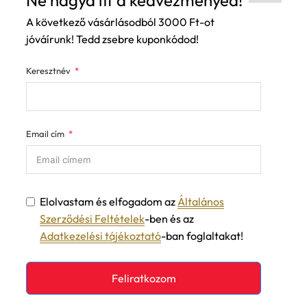
Ne hagyd itt a kedvezményed!
A következő vásárlásodból 3000 Ft-ot
jóváírunk! Tedd zsebre kuponkódod!
Keresztnév
Email cím
Elolvastam és elfogadom az
Általános
Szerződési Feltételek
-ben és az
Adatkezelési tájékoztató
-ban foglaltakat!
Feliratkozom