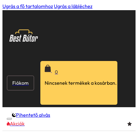
Ugrás a fő tartalomhoz
Ugrás a lábléchez
0
Fiókom
Nincsenek termékek a kosárban.
Pihentető alvás
Akciók