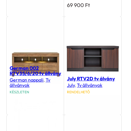
66 000
Ft
69 900
Ft
German 002
RTV3S/6/20 tv állvány
July RTV2D tv álvány
German nappali
,
Tv
állványok
July
,
Tv állványok
KÉSZLETEN
RENDELHETŐ
93 700
Ft
32 700
Ft