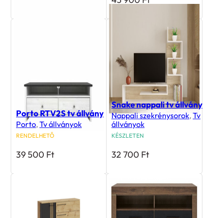
Snake nappali tv állvány
Porto RTV2S tv állvány
Nappali szekrénysorok
,
Tv
Porto
,
Tv állványok
állványok
RENDELHETŐ
KÉSZLETEN
39 500
Ft
32 700
Ft