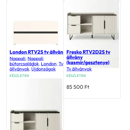
London RTV2S tv állvány
Fresko RTV2D2S tv
állvány
Nappali
,
Nappali
(kasmír/gesztenye)
bútorcsaládok
,
London
,
Tv
állványok
,
Újdonságok
Tv állványok
KÉSZLETEN
KÉSZLETEN
66 000
Ft
85 500
Ft