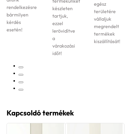
jog
termékünket
egész
delkezésre
meg
készleten
területére
rmilyen
gar
tartjuk,
vállaljuk
rdés
vál
ezzel
megrendelt
tén!
ter
lerövidítve
termékek
a
kiszállítását!
várakozási
időt!
Kapcsoldó termékek