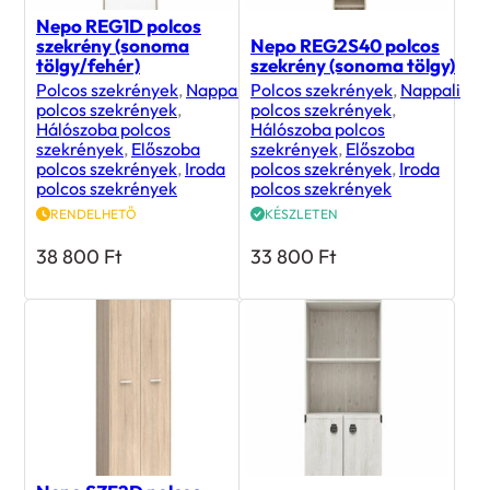
Nepo REG1D polcos
szekrény (sonoma
Nepo REG2S40 polcos
tölgy/fehér)
szekrény (sonoma tölgy)
Polcos szekrények
,
Nappali
Polcos szekrények
,
Nappali
polcos szekrények
,
polcos szekrények
,
Hálószoba polcos
Hálószoba polcos
szekrények
,
Előszoba
szekrények
,
Előszoba
polcos szekrények
,
Iroda
polcos szekrények
,
Iroda
polcos szekrények
polcos szekrények
RENDELHETŐ
KÉSZLETEN
38 800
Ft
33 800
Ft