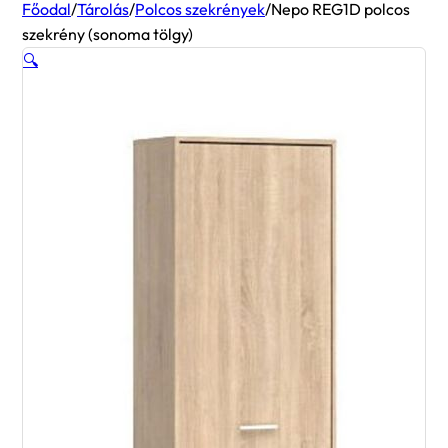
Főodal
/
Tárolás
/
Polcos szekrények
/
Nepo REG1D polcos
szekrény (sonoma tölgy)
🔍