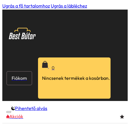
Ugrás a fő tartalomhoz
Ugrás a lábléchez
0
Fiókom
Nincsenek termékek a kosárban.
Pihentető alvás
Akciók