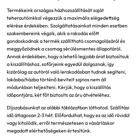
Termékeink országos házhozszállítását saját
teherautóinkkal végezzük a maximális elégedettség
elérése érdekében. Szolgáltatásainkat minden esetben
szakembereink végzik, akik a rakodás előtt
gondoskodnak a termék szállítható csomagolásáról és
meggyőzödnek a csomag sérülésmentes állapotáról.
Annak érdekében, hogy a lehető legjobb árat biztosítsuk
a kiszállításhoz, sofőrjeink egyedül dolgoznak, így
kizárólag az autóról való lerakodásban tudnak segíteni,
lakásba/házba történő bevitelt sajnos nem áll
módunkban teljesíteni. Kérjük, hogy a kiszállítás
időpontjára, két főt biztosíts az áru átvételéhez.
Díjszabásunkat az alábbi táblázatban láthatod. Szállítási
idő átlagosan 2-3 hét. Előfordulhat, hogy ez az idő rövidül
vagy kitolódik, erről természetesen a vásárláskor
megadott elérhetőségeken értesítünk.