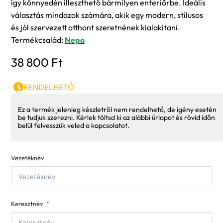
így könnyedén illeszthető bármilyen enteriőrbe. Ideális
választás mindazok számára, akik egy modern, stílusos
és jól szervezett otthont szeretnének kialakítani.
Termékcsalád:
Nepo
38 800
Ft
RENDELHETŐ
Ez a termék jelenleg készletről nem rendelhető, de igény esetén
be tudjuk szerezni. Kérlek töltsd ki az alábbi űrlapot és rövid időn
belül felvesszük veled a kapcsolatot.
Vezetéknév
Keresztnév