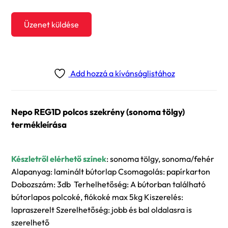
Üzenet küldése
Add hozzá a kívánságlistához
Nepo REG1D polcos szekrény (sonoma tölgy)
termékleírása
Készletről elérhető színek
: sonoma tölgy, sonoma/fehér
Alapanyag: laminált bútorlap Csomagolás: papírkarton
Dobozszám: 3db Terhelhetőség: A bútorban található
bútorlapos polcoké, fiókoké max 5kg Kiszerelés:
lapraszerelt Szerelhetőség: jobb és bal oldalasra is
szerelhető