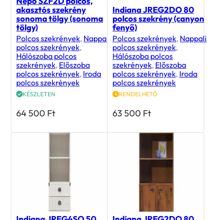
Nepo SZF2D polcos,
akasztós szekrény
Indiana JREG2DO 80
sonoma tölgy (sonoma
polcos szekrény (canyon
tölgy)
fenyő)
Polcos szekrények
,
Nappali
Polcos szekrények
,
Nappali
polcos szekrények
,
polcos szekrények
,
Hálószoba polcos
Hálószoba polcos
szekrények
,
Előszoba
szekrények
,
Előszoba
polcos szekrények
,
Iroda
polcos szekrények
,
Iroda
polcos szekrények
polcos szekrények
KÉSZLETEN
RENDELHETŐ
64 500
Ft
63 500
Ft
Indiana JREG4SO 50
Indiana JREG2DO 80