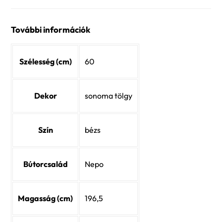
További információk
Szélesség (cm)
60
Dekor
sonoma tölgy
Szín
bézs
Bútorcsalád
Nepo
Magasság (cm)
196,5