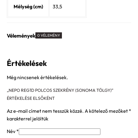
Mélység (cm)
33,5
Vélemények
0 VÉLEMÉNY
Értékelések
Még nincsenek értékelések.
„NEPO REG1D POLCOS SZEKRÉNY (SONOMA TÖLGY)”
ÉRTÉKELÉSE ELSŐKÉNT
Az e-mail címet nem tesszük közzé.
A kötelező mezőket
*
karakterrel jelöltük
Név
*