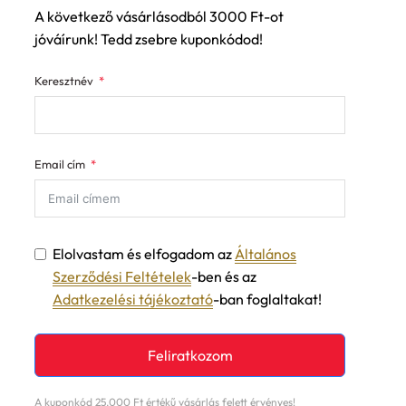
A következő vásárlásodból 3000 Ft-ot
jóváírunk! Tedd zsebre kuponkódod!
Keresztnév
Email cím
Elolvastam és elfogadom az
Általános
Szerződési Feltételek
-ben és az
Adatkezelési tájékoztató
-ban foglaltakat!
Feliratkozom
A kuponkód 25.000 Ft értékű vásárlás felett érvényes!