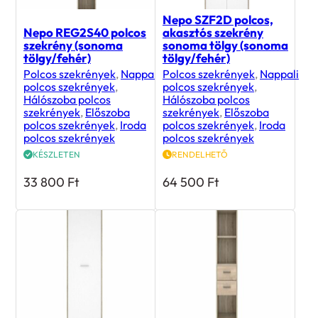
Nepo SZF2D polcos,
Nepo REG2S40 polcos
akasztós szekrény
szekrény (sonoma
sonoma tölgy (sonoma
tölgy/fehér)
tölgy/fehér)
Polcos szekrények
,
Nappali
Polcos szekrények
,
Nappali
polcos szekrények
,
polcos szekrények
,
Hálószoba polcos
Hálószoba polcos
szekrények
,
Előszoba
szekrények
,
Előszoba
polcos szekrények
,
Iroda
polcos szekrények
,
Iroda
polcos szekrények
polcos szekrények
KÉSZLETEN
RENDELHETŐ
33 800
Ft
64 500
Ft