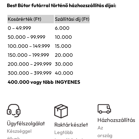
Best Bútor futárral történő házhozszállítás díjai:
Kosárérték (Ft)
Szállítási díj (Ft)
0 – 49.999
6.000
50.000 – 99.999
10.000
100.000 – 149.999
15.000
150.000 – 199.999
20.000
200.000 – 299.999
30.000
300.000 – 399.999
40.000
400.000 vagy több
INGYENES
Házhozszállítás
yfélszolgálat
Ga
Raktárkészlet
Az
szséggel
A
Legtöbb
ország
unk