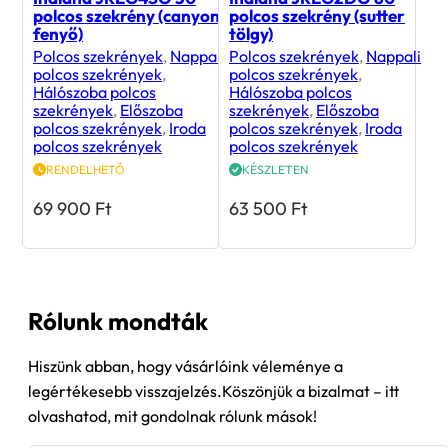
polcos szekrény (canyon
polcos szekrény (sutter
fenyő)
tölgy)
Polcos szekrények
,
Nappali
Polcos szekrények
,
Nappali
polcos szekrények
,
polcos szekrények
,
Hálószoba polcos
Hálószoba polcos
szekrények
,
Előszoba
szekrények
,
Előszoba
polcos szekrények
,
Iroda
polcos szekrények
,
Iroda
polcos szekrények
polcos szekrények
RENDELHETŐ
KÉSZLETEN
69 900
Ft
63 500
Ft
Rólunk mondták
Hiszünk abban, hogy vásárlóink véleménye a
legértékesebb visszajelzés.Köszönjük a bizalmat – itt
olvashatod, mit gondolnak rólunk mások!