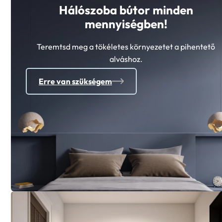
Hálószoba bútor minden
mennyiségben!
Teremtsd meg a tökéletes környezetet a pihentető
alváshoz.
Erre van szükségem