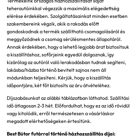
Termékeink országos házhozszállítását saját
teherautóinkkal végezzük a maximális elégedettség
elérése érdekében. Szolgáltatásainkat minden esetben
szakembereink végzik, akik a rakodás előtt
gondoskodnak a termék szállítható csomagolásáról és
meggyőzödnek a csomag sérülésmentes állapotáról.
Annak érdekében, hogy a lehető legjobb árat biztosítsuk
a kiszállításhoz, sofőrjeink egyedül dolgoznak, így
kizárólag az autóról való lerakodásban tudnak segíteni,
lakásba/házba történő bevitelt sajnos nem áll
módunkban teljesíteni. Kérjük, hogy a kiszállítás
időpontjára, két főt biztosíts az áru átvételéhez.
Díjszabásunkat az alábbi táblázatban láthatod. Szállítási
idő átlagosan 2-3 hét. Előfordulhat, hogy ez az idő rövidül
vagy kitolódik, erről természetesen a vásárláskor
megadott elérhetőségeken értesítünk.
Best Bútor futárral történő házhozszállítás díjai: