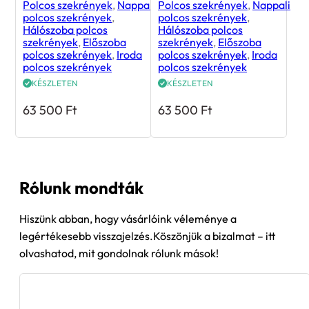
Polcos szekrények
,
Nappali
Polcos szekrények
,
Nappali
polcos szekrények
,
polcos szekrények
,
Hálószoba polcos
Hálószoba polcos
szekrények
,
Előszoba
szekrények
,
Előszoba
polcos szekrények
,
Iroda
polcos szekrények
,
Iroda
polcos szekrények
polcos szekrények
KÉSZLETEN
KÉSZLETEN
63 500
Ft
63 500
Ft
Rólunk mondták
Hiszünk abban, hogy vásárlóink véleménye a
legértékesebb visszajelzés.Köszönjük a bizalmat – itt
olvashatod, mit gondolnak rólunk mások!