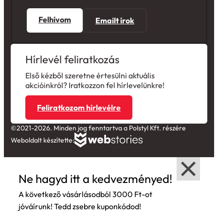
Felhívom
Emailt írok
Hírlevél feliratkozás
Első kézből szeretne értesülni aktuális
akcióinkról? Iratkozzon fel hírlevelünkre!
Feliratkozom hírlevélre
©2021-2026. Minden jog fenntartva a Polstyl Kft. részére
Weboldalt készítette:
Ne hagyd itt a kedvezményed!
A következő vásárlásodból 3000 Ft-ot
jóváírunk! Tedd zsebre kuponkódod!