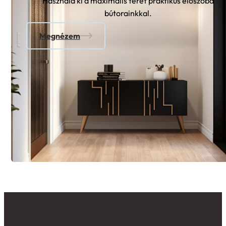
Használd ki a maximális teret praktikus előszoba
bútorainkkal.
Megnézem