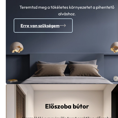
Teremtsd meg a tökéletes környezetet a pihentető
alváshoz.
Erre van szükségem
Előszoba bútor