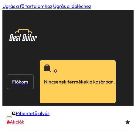
Ugrás a fő tartalomhoz
Ugrás a lábléchez
0
Fiókom
Nincsenek termékek a kosárban.
Pihentető alvás
Akciók