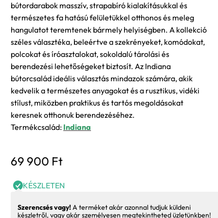
bútordarabok masszív, strapabíró kialakításukkal és
természetes fa hatású felületükkel otthonos és meleg
hangulatot teremtenek bármely helyiségben. A kollekció
széles választéka, beleértve a szekrényeket, komódokat,
polcokat és íróasztalokat, sokoldalú tárolási és
berendezési lehetőségeket biztosít. Az Indiana
bútorcsalád ideális választás mindazok számára, akik
kedvelik a természetes anyagokat és a rusztikus, vidéki
stílust, miközben praktikus és tartós megoldásokat
keresnek otthonuk berendezéséhez.
Termékcsalád:
Indiana
69 900
Ft
KÉSZLETEN
Szerencsés vagy!
A terméket akár azonnal tudjuk küldeni
készletről, vagy akár személyesen megtekintheted üzletünkben!