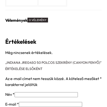
Vélemények
0 VÉLEMÉNY
Értékelések
Még nincsenek értékelések.
„INDIANA JREG4SO 50 POLCOS SZEKRÉNY (CANYON FENYŐ)”
ÉRTÉKELÉSE ELSŐKÉNT
Az e-mail címet nem tesszük közzé.
A kötelező mezőket
*
karakterrel jelöltük
Név
*
E-mail
*