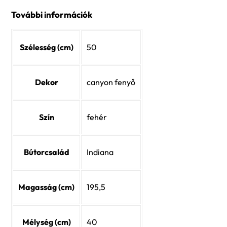
További információk
Szélesség (cm)
50
Dekor
canyon fenyő
Szín
fehér
Bútorcsalád
Indiana
Magasság (cm)
195,5
Mélység (cm)
40