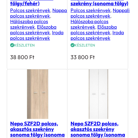
tölgy/fehér)
szekrény (sonoma tölgy)
Polcos szekrények
,
Nappali
Polcos szekrények
,
Nappali
polcos szekrények
,
polcos szekrények
,
Hálószoba polcos
Hálószoba polcos
szekrények
,
Előszoba
szekrények
,
Előszoba
polcos szekrények
,
Iroda
polcos szekrények
,
Iroda
polcos szekrények
polcos szekrények
KÉSZLETEN
KÉSZLETEN
38 800
Ft
33 800
Ft
Nepo SZF2D polcos,
Nepo SZF2D polcos,
akasztós szekrény
akasztós szekrény
sonoma tölgy (sonoma
sonoma tölgy (sonoma