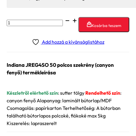
Indiana
Kosárba teszem
JREG4SO
50
Add hozzá a kívánságlistához
polcos
szekrény
(canyon
Indiana JREG4SO 50 polcos szekrény (canyon
fenyő)
fenyő) termékleírása
mennyiség
Készletről elérhető szín
: sutter tölgy
Rendelhető szín
:
canyon fenyő Alapanyag: laminált bútorlap/MDF
Csomagolás: papírkarton Terhelhetőség: A bútorban
található bútorlapos polcoké, fiókoké max 5kg
Kiszerelés: lapraszerelt