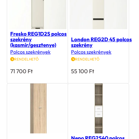
Fresko REG1D2S polcos
szekrény
London REG2D 45 polcos
(kasmír/gesztenye)
szekrény
Polcos szekrények
Polcos szekrények
RENDELHETŐ
RENDELHETŐ
71 700
Ft
55 100
Ft
Nepo REG2S40 polcos