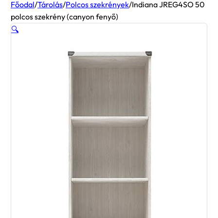
Főodal
/
Tárolás
/
Polcos szekrények
/
Indiana JREG4SO 50
polcos szekrény (canyon fenyő)
🔍