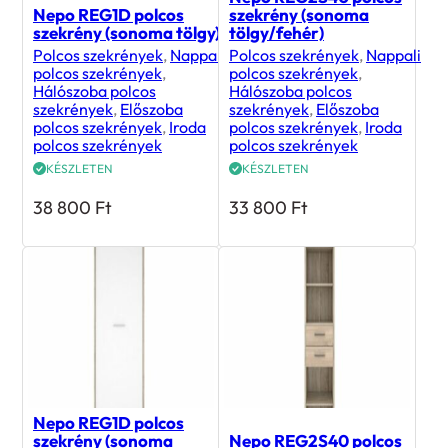
Nepo REG1D polcos
szekrény (sonoma
szekrény (sonoma tölgy)
tölgy/fehér)
Polcos szekrények
,
Nappali
Polcos szekrények
,
Nappali
polcos szekrények
,
polcos szekrények
,
Hálószoba polcos
Hálószoba polcos
szekrények
,
Előszoba
szekrények
,
Előszoba
polcos szekrények
,
Iroda
polcos szekrények
,
Iroda
polcos szekrények
polcos szekrények
KÉSZLETEN
KÉSZLETEN
38 800
Ft
33 800
Ft
Nepo REG1D polcos
szekrény (sonoma
Nepo REG2S40 polcos