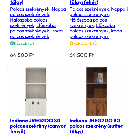
tölgy)
tölgy/fehér)
Polcos szekrények
,
Nappali
Polcos szekrények
,
Nappali
polcos szekrények
,
polcos szekrények
,
Hálószoba polcos
Hálószoba polcos
szekrények
,
Előszoba
szekrények
,
Előszoba
polcos szekrények
,
Iroda
polcos szekrények
,
Iroda
polcos szekrények
polcos szekrények
KÉSZLETEN
RENDELHETŐ
64 500
Ft
64 500
Ft
Indiana JREG2DO 80
Indiana JREG2DO 80
polcos szekrény (canyon
polcos szekrény (sutter
fenyő)
tölgy)