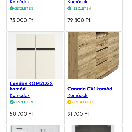
Komódok
Komódok
KÉSZLETEN
KÉSZLETEN
75 000
Ft
79 800
Ft
London KOM2D2S
komód
Canada CX1 komód
Komódok
Komódok
KÉSZLETEN
RENDELHETŐ
50 700
Ft
91 700
Ft