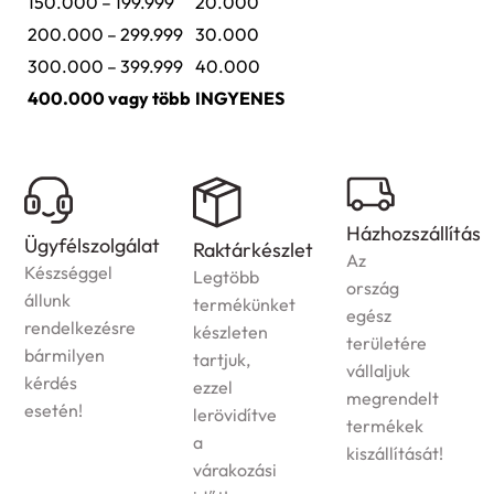
150.000 – 199.999
20.000
200.000 – 299.999
30.000
300.000 – 399.999
40.000
400.000 vagy több
INGYENES
Házhozszállítás
Ügyfélszolgálat
Raktárkészlet
Az
Készséggel
Legtöbb
ország
állunk
termékünket
egész
rendelkezésre
készleten
területére
bármilyen
tartjuk,
vállaljuk
kérdés
ezzel
megrendelt
esetén!
lerövidítve
termékek
a
kiszállítását!
várakozási