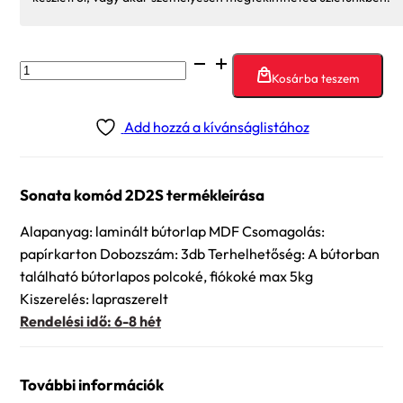
Sonata
Kosárba teszem
komód
2D2S
Add hozzá a kívánságlistához
mennyiség
Sonata komód 2D2S termékleírása
Alapanyag: laminált bútorlap MDF Csomagolás:
papírkarton Dobozszám: 3db Terhelhetőség: A bútorban
található bútorlapos polcoké, fiókoké max 5kg
Kiszerelés: lapraszerelt
Rendelési idő: 6-8 hét
További információk