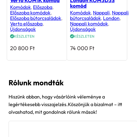
Verto KOM1K komód
London KOM3D3S
komód
Komódok
,
Előszoba
,
Előszoba komódok
,
Komódok
,
Nappali
,
Nappali
Előszoba bútorcsaládok
,
bútorcsaládok
,
London
,
Verto előszoba
,
Nappali komódok
,
Újdonságok
Újdonságok
KÉSZLETEN
KÉSZLETEN
20 800
Ft
74 000
Ft
Rólunk mondták
Hiszünk abban, hogy vásárlóink véleménye a
legértékesebb visszajelzés.Köszönjük a bizalmat – itt
olvashatod, mit gondolnak rólunk mások!