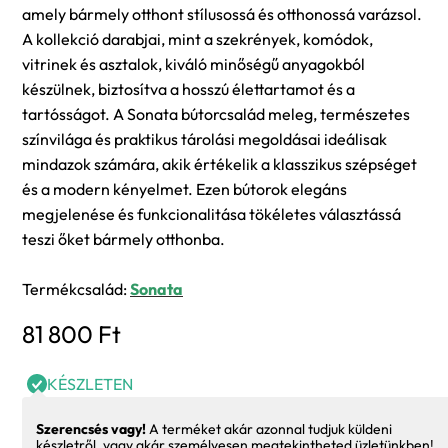
amely bármely otthont stílusossá és otthonossá varázsol.
A kollekció darabjai, mint a szekrények, komódok,
vitrinek és asztalok, kiváló minőségű anyagokból
készülnek, biztosítva a hosszú élettartamot és a
tartósságot. A Sonata bútorcsalád meleg, természetes
színvilága és praktikus tárolási megoldásai ideálisak
mindazok számára, akik értékelik a klasszikus szépséget
és a modern kényelmet. Ezen bútorok elegáns
megjelenése és funkcionalitása tökéletes választássá
teszi őket bármely otthonba.
Termékcsalád:
Sonata
81 800
Ft
KÉSZLETEN
Szerencsés vagy!
A terméket akár azonnal tudjuk küldeni
készletről, vagy akár személyesen megtekintheted üzletünkben!