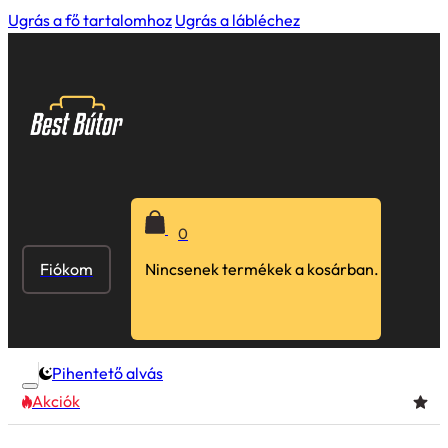
Ugrás a fő tartalomhoz
Ugrás a lábléchez
0
Fiókom
Nincsenek termékek a kosárban.
Pihentető alvás
Akciók