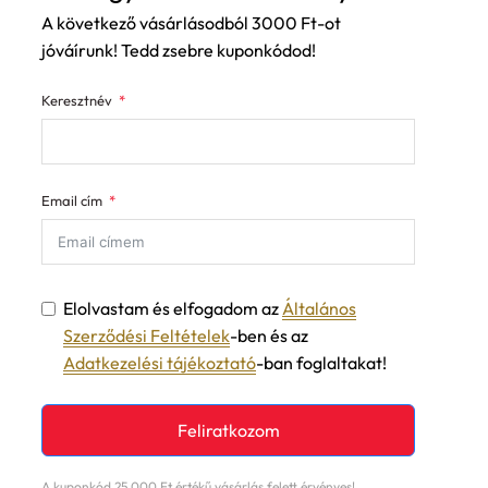
A következő vásárlásodból 3000 Ft-ot
jóváírunk! Tedd zsebre kuponkódod!
Keresztnév
Email cím
Elolvastam és elfogadom az
Általános
Szerződési Feltételek
-ben és az
Adatkezelési tájékoztató
-ban foglaltakat!
Feliratkozom
A kuponkód 25.000 Ft értékű vásárlás felett érvényes!