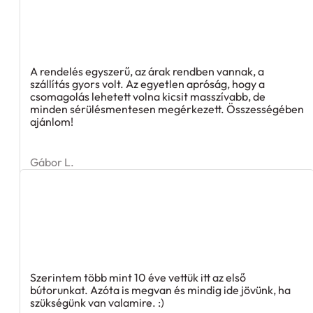
A rendelés egyszerű, az árak rendben vannak, a
szállítás gyors volt. Az egyetlen apróság, hogy a
csomagolás lehetett volna kicsit masszívabb, de
minden sérülésmentesen megérkezett. Összességében
ajánlom!
Gábor L.
Szerintem több mint 10 éve vettük itt az első
bútorunkat. Azóta is megvan és mindig ide jövünk, ha
szükségünk van valamire. :)