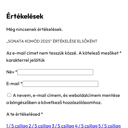
Értékelések
Még nincsenek értékelések.
„SONATA KOMÓD 2D2S” ÉRTÉKELÉSE ELSŐKÉNT
Az e-mail címet nem tesszük közzé.
A kötelező mezőket
*
karakterrel jelöltük
Név
*
E-mail
*
A nevem, e-mail címem, és weboldalcímem mentése
a böngészőben a következő hozzászólásomhoz.
A te értékelésed
*
1 / 5 csillag
2 / 5 csillag
3 / 5 csillag
4 / 5 csillag
5 / 5 csillag