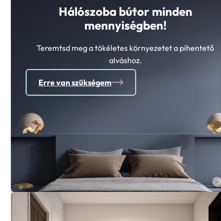
Hálószoba bútor minden
mennyiségben!
Teremtsd meg a tökéletes környezetet a pihentető
alváshoz.
Erre van szükségem