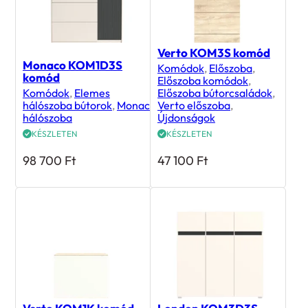
Verto KOM3S komód
Monaco KOM1D3S
Komódok
,
Előszoba
,
komód
Előszoba komódok
,
Komódok
,
Elemes
Előszoba bútorcsaládok
,
hálószoba bútorok
,
Monaco
Verto előszoba
,
hálószoba
Újdonságok
KÉSZLETEN
KÉSZLETEN
98 700
Ft
47 100
Ft