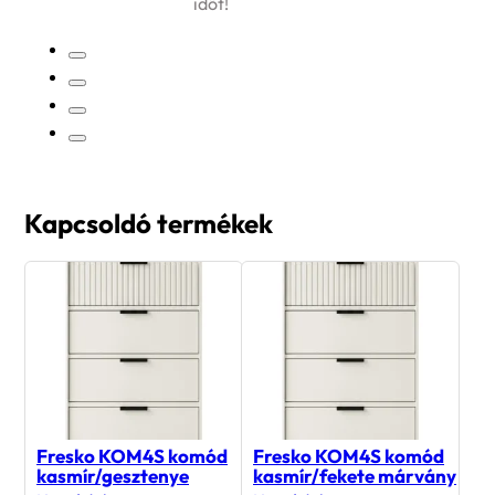
időt!
Kapcsoldó termékek
Fresko KOM4S komód
Fresko KOM4S komód
kasmír/gesztenye
kasmír/fekete márvány