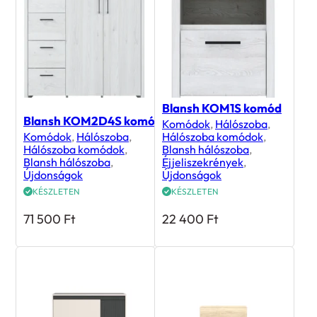
Blansh KOM1S komód
Blansh KOM2D4S komód
Komódok
,
Hálószoba
,
Komódok
,
Hálószoba
,
Hálószoba komódok
,
Hálószoba komódok
,
Blansh hálószoba
,
Blansh hálószoba
,
Éjjeliszekrények
,
Újdonságok
Újdonságok
KÉSZLETEN
KÉSZLETEN
71 500
Ft
22 400
Ft