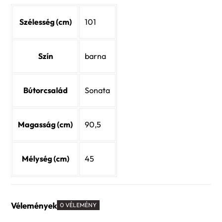
Szélesség (cm)
101
Szín
barna
Bútorcsalád
Sonata
Magasság (cm)
90,5
Mélység (cm)
45
Vélemények
0 VÉLEMÉNY