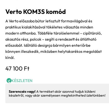
Verto KOM3S komód
A Verto előszoba bútor letisztult formavilágával és
praktikus kialakításával tökéletes választás minden
modern otthonba. Többféle tárolóelemmel – cipőtároló,
akasztós rész, polcok – segíti a rendezett és átlátható
előszobát. Időtálló designja bármilyen enteriőrbe
könnyen illeszkedik, miközben helytakarékos megoldást
kínál.
47 100
Ft
KÉSZLETEN
Szerencsés vagy!
A terméket akár azonnal tudjuk küldeni
készletről, vagy akár személyesen megtekintheted üzletünkben!