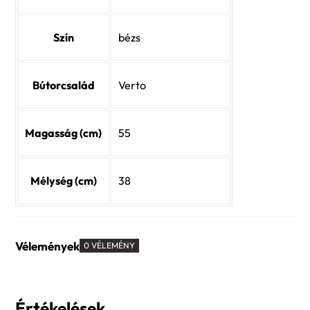
Szín
bézs
Bútorcsalád
Verto
Magasság (cm)
55
Mélység (cm)
38
Vélemények
0 VÉLEMÉNY
Értékelések