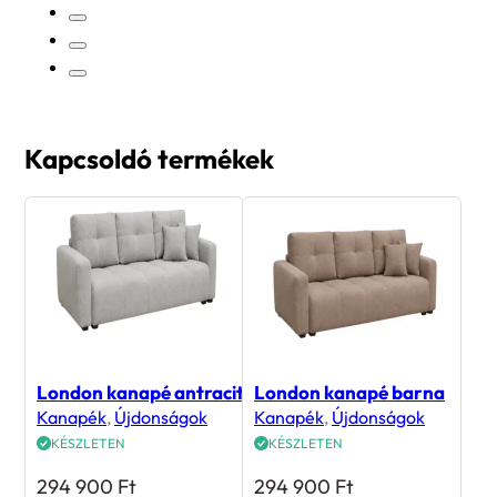
Kapcsoldó termékek
London kanapé antracit
London kanapé barna
Kanapék
,
Újdonságok
Kanapék
,
Újdonságok
KÉSZLETEN
KÉSZLETEN
294 900
Ft
294 900
Ft