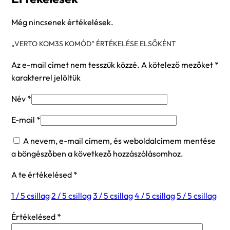
Még nincsenek értékelések.
„VERTO KOM3S KOMÓD” ÉRTÉKELÉSE ELSŐKÉNT
Az e-mail címet nem tesszük közzé.
A kötelező mezőket
*
karakterrel jelöltük
Név
*
E-mail
*
A nevem, e-mail címem, és weboldalcímem mentése
a böngészőben a következő hozzászólásomhoz.
A te értékelésed
*
1 / 5 csillag
2 / 5 csillag
3 / 5 csillag
4 / 5 csillag
5 / 5 csillag
Értékelésed
*