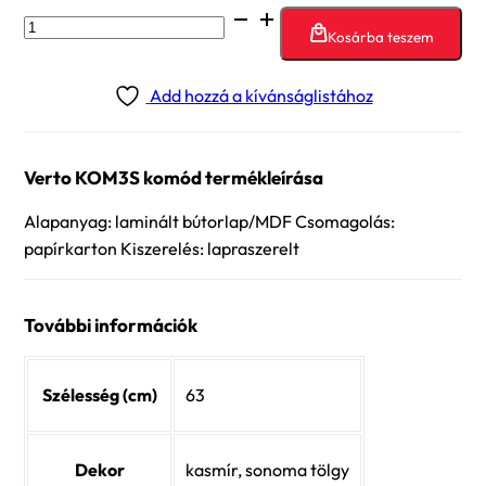
Verto
Kosárba teszem
KOM3S
komód
Add hozzá a kívánságlistához
mennyiség
Verto KOM3S komód termékleírása
Alapanyag: laminált bútorlap/MDF Csomagolás:
papírkarton Kiszerelés: lapraszerelt
További információk
Szélesség (cm)
63
Dekor
kasmír, sonoma tölgy