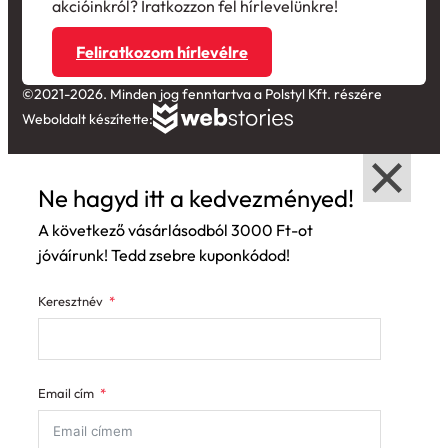
akcióinkról? Iratkozzon fel hírlevelünkre!
Feliratkozom hírlevélre
©2021-2026. Minden jog fenntartva a Polstyl Kft. részére
Weboldalt készítette:
Ne hagyd itt a kedvezményed!
A következő vásárlásodból 3000 Ft-ot
jóváírunk! Tedd zsebre kuponkódod!
Keresztnév
Email cím