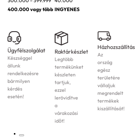
300.000 – 399.999
40.000
400.000 vagy több
INGYENES
Házhozszállítás
Ügyfélszolgálat
Raktárkészlet
Az
Készséggel
Legtöbb
ország
állunk
termékünket
egész
rendelkezésre
készleten
területére
bármilyen
tartjuk,
vállaljuk
kérdés
ezzel
megrendelt
esetén!
lerövidítve
termékek
a
kiszállítását!
várakozási
időt!