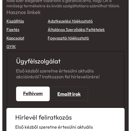
több ezer elégedett vásárlónk a garancia arra, hogy Ön is
minőségi termékekre és kiváló szolgáltatásra számíthat tőlünk.
Hasznos linkek
Kiszállítás
Adatkezelési tájékoztató
Fizetés
Általános Szerződési Feltételek
Kapcsolat
Fogyasztói tájékoztató
GYIK
Ügyfélszolgálat
Első kézből szeretne értesülni aktuális
akcióinkról? Iratkozzon fel hírlevelünkre!
Felhívom
Emailt írok
Hírlevél feliratkozás
Első kézből szeretne értesülni aktuális