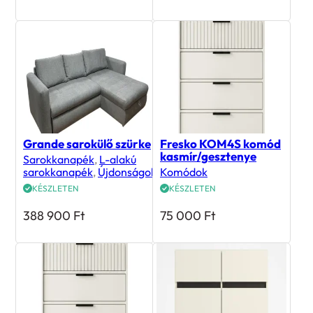
Grande sarokülő szürke
Fresko KOM4S komód
kasmír/gesztenye
Sarokkanapék
,
L-alakú
sarokkanapék
,
Újdonságok
Komódok
KÉSZLETEN
KÉSZLETEN
388 900
Ft
75 000
Ft