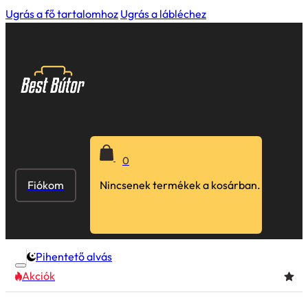
Ugrás a fő tartalomhoz
Ugrás a lábléchez
0
Fiókom
Nincsenek termékek a kosárban.
Pihentető alvás
Akciók