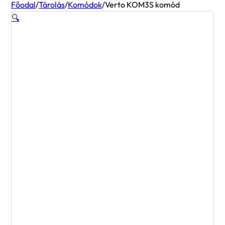
Főodal
/
Tárolás
/
Komódok
/
Verto KOM3S komód
🔍