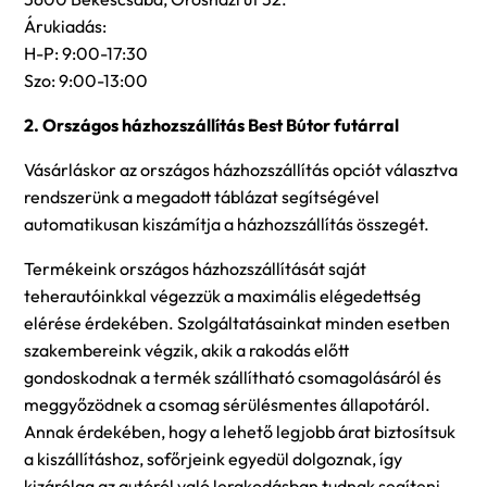
Árukiadás:
H-P: 9:00-17:30
Szo: 9:00-13:00
2. Országos házhozszállítás Best Bútor futárral
Vásárláskor az országos házhozszállítás opciót választva
rendszerünk a megadott táblázat segítségével
automatikusan kiszámítja a házhozszállítás összegét.
Termékeink országos házhozszállítását saját
teherautóinkkal végezzük a maximális elégedettség
elérése érdekében. Szolgáltatásainkat minden esetben
szakembereink végzik, akik a rakodás előtt
gondoskodnak a termék szállítható csomagolásáról és
meggyőzödnek a csomag sérülésmentes állapotáról.
Annak érdekében, hogy a lehető legjobb árat biztosítsuk
a kiszállításhoz, sofőrjeink egyedül dolgoznak, így
kizárólag az autóról való lerakodásban tudnak segíteni,