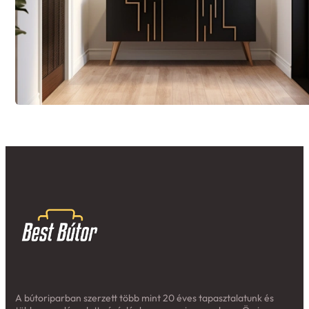
A bútoriparban szerzett több mint 20 éves tapasztalatunk és