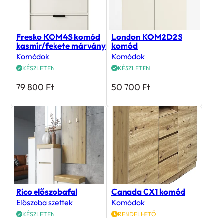
Fresko KOM4S komód
London KOM2D2S
kasmír/fekete márvány
komód
Komódok
Komódok
KÉSZLETEN
KÉSZLETEN
79 800
Ft
50 700
Ft
Rico előszobafal
Canada CX1 komód
Előszoba szettek
Komódok
KÉSZLETEN
RENDELHETŐ