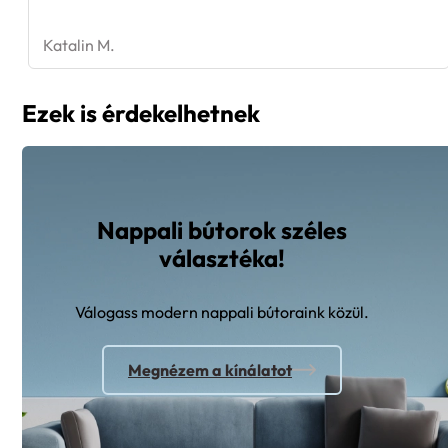
Katalin M.
Ezek is érdekelhetnek
Nappali bútorok széles
választéka!
Válogass modern nappali bútoraink közül.
Megnézem a kínálatot