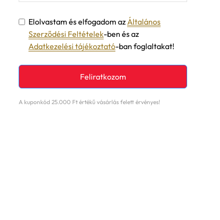
Elolvastam és elfogadom az
Általános
Szerződési Feltételek
-ben és az
Adatkezelési tájékoztató
-ban foglaltakat!
Feliratkozom
A kuponkód 25.000 Ft értékű vásárlás felett érvényes!