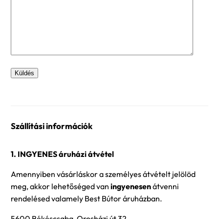
Szállítási információk
1. INGYENES áruházi átvétel
Amennyiben vásárláskor a személyes átvételt jelölöd
meg, akkor lehetőséged van
ingyenesen
átvenni
rendelésed valamely Best Bútor áruházban.
5600 Békéscsaba, Orosházi út 32.