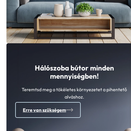
Hálószoba bútor minden
mennyiségben!
Teremtsd meg a tökéletes környezetet a pihentető
alváshoz.
Erre van szükségem