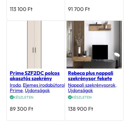
113 100
Ft
91 700
Ft
Prime SZF2DC polcos
Rebeca plus nappali
akasztós szekrény
szekrénysor fekete
Iroda
,
Elemes irodabútorok
,
Nappali szekrénysorok
,
Prime
,
Újdonságok
Újdonságok
KÉSZLETEN
KÉSZLETEN
89 300
Ft
138 900
Ft