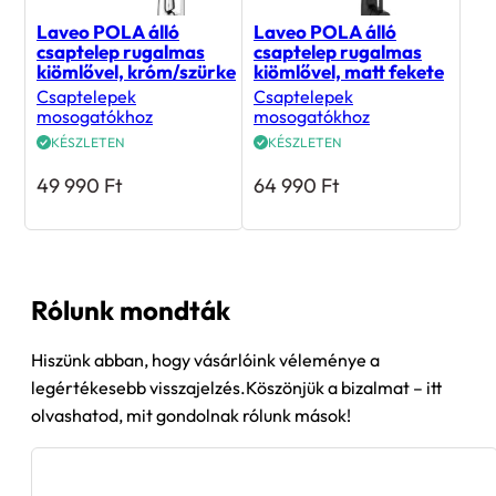
Laveo POLA álló
Laveo POLA álló
csaptelep rugalmas
csaptelep rugalmas
kiömlővel, króm/szürke
kiömlővel, matt fekete
Csaptelepek
Csaptelepek
mosogatókhoz
mosogatókhoz
KÉSZLETEN
KÉSZLETEN
49 990
Ft
64 990
Ft
Rólunk mondták
Hiszünk abban, hogy vásárlóink véleménye a
legértékesebb visszajelzés.Köszönjük a bizalmat – itt
olvashatod, mit gondolnak rólunk mások!