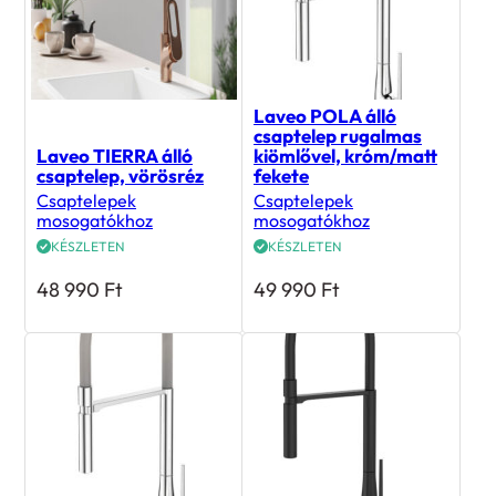
Laveo POLA álló
csaptelep rugalmas
Laveo TIERRA álló
kiömlővel, króm/matt
csaptelep, vörösréz
fekete
Csaptelepek
Csaptelepek
mosogatókhoz
mosogatókhoz
KÉSZLETEN
KÉSZLETEN
48 990
Ft
49 990
Ft