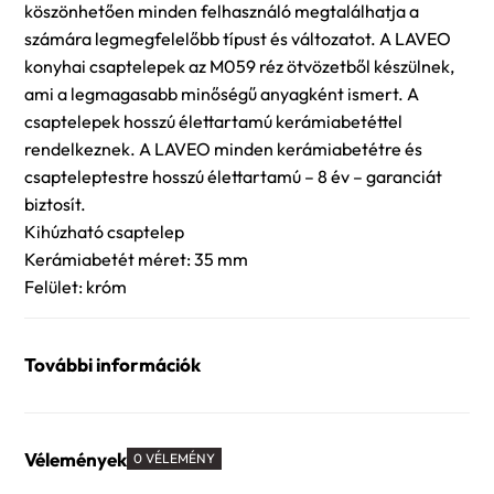
köszönhetően minden felhasználó megtalálhatja a
számára legmegfelelőbb típust és változatot. A LAVEO
konyhai csaptelepek az M059 réz ötvözetből készülnek,
ami a legmagasabb minőségű anyagként ismert. A
csaptelepek hosszú élettartamú kerámiabetéttel
rendelkeznek. A LAVEO minden kerámiabetétre és
csapteleptestre hosszú élettartamú – 8 év – garanciát
biztosít.
Kihúzható csaptelep
Kerámiabetét méret: 35 mm
Felület: króm
További információk
Vélemények
0 VÉLEMÉNY