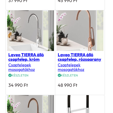
37 990
Ft
45 990
Ft
Laveo TIERRA álló
Laveo TIERRA álló
csaptelep, króm
csaptelep, rózsaarany
Csaptelepek
Csaptelepek
mosogatókhoz
mosogatókhoz
KÉSZLETEN
KÉSZLETEN
34 990
Ft
48 990
Ft