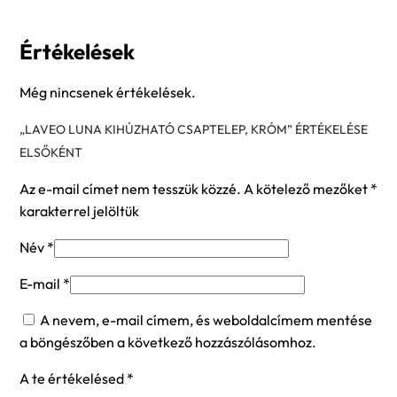
Értékelések
Még nincsenek értékelések.
„LAVEO LUNA KIHÚZHATÓ CSAPTELEP, KRÓM” ÉRTÉKELÉSE
ELSŐKÉNT
Az e-mail címet nem tesszük közzé.
A kötelező mezőket
*
karakterrel jelöltük
Név
*
E-mail
*
A nevem, e-mail címem, és weboldalcímem mentése
a böngészőben a következő hozzászólásomhoz.
A te értékelésed
*