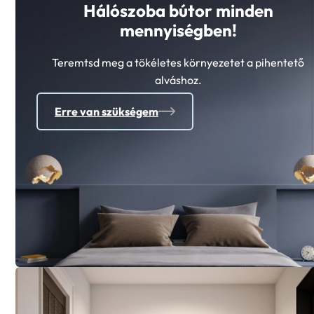
Hálószoba bútor minden
mennyiségben!
Teremtsd meg a tökéletes környezetet a pihentető
alváshoz.
Erre van szükségem