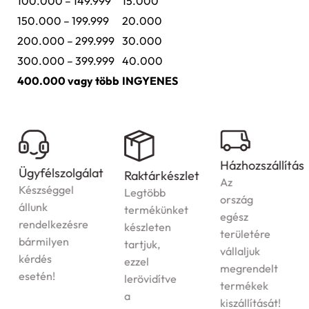
100.000 – 149.999
15.000
150.000 – 199.999
20.000
200.000 – 299.999
30.000
300.000 – 399.999
40.000
400.000 vagy több
INGYENES
Házhozszállítás
Ügyfélszolgálat
Raktárkészlet
Az
Készséggel
Legtöbb
ország
állunk
termékünket
egész
rendelkezésre
készleten
területére
bármilyen
tartjuk,
vállaljuk
kérdés
ezzel
megrendelt
esetén!
lerövidítve
termékek
a
kiszállítását!