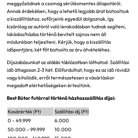
meggyőzödnek a csomag sérülésmentes állapotáról.
Annak érdekében, hogy a lehető legjobb árat biztosítsuk
a kiszállításhoz, sofőrjeink egyedül dolgoznak, így
kizárólag az autóról való lerakodásban tudnak segíteni,
lakásba/házba történő bevitelt sajnos nem áll
módunkban teljesíteni. Kérjük, hogy a kiszállítás
időpontjára, két főt biztosíts az áru átvételéhez.
Díjszabásunkat az alábbi táblázatban láthatod. Szállítási
idő átlagosan 2-3 hét. Előfordulhat, hogy ez az idő rövidül
vagy kitolódik, erről természetesen a vásárláskor
megadott elérhetőségeken értesítünk.
Best Bútor futárral történő házhozszállítás díjai:
Kosárérték (Ft)
Szállítási díj (Ft)
0 – 49.999
6.000
50.000 – 99.999
10.000