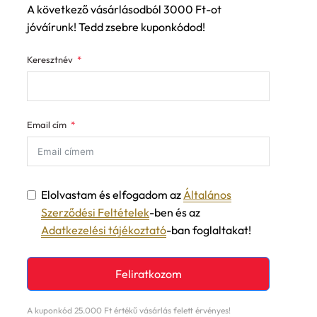
A következő vásárlásodból 3000 Ft-ot
jóváírunk! Tedd zsebre kuponkódod!
Keresztnév
Email cím
Elolvastam és elfogadom az
Általános
Szerződési Feltételek
-ben és az
Adatkezelési tájékoztató
-ban foglaltakat!
Feliratkozom
A kuponkód 25.000 Ft értékű vásárlás felett érvényes!