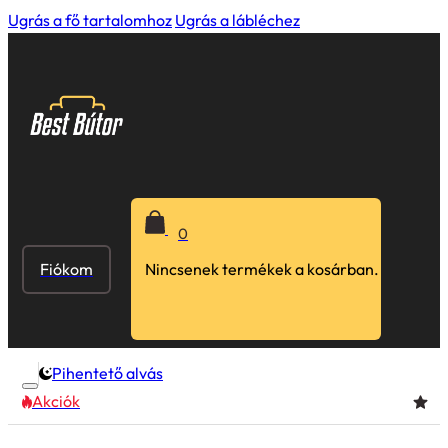
Ugrás a fő tartalomhoz
Ugrás a lábléchez
0
Fiókom
Nincsenek termékek a kosárban.
Pihentető alvás
Akciók