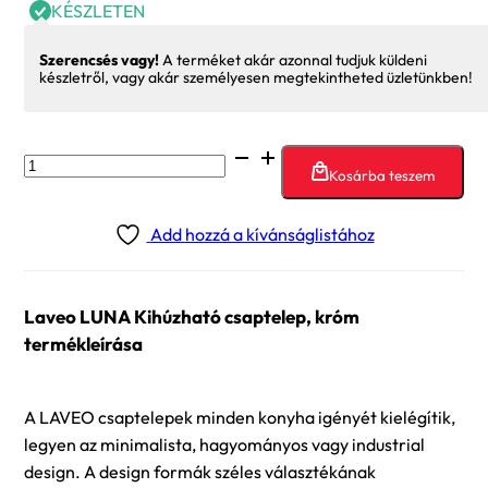
KÉSZLETEN
Szerencsés vagy!
A terméket akár azonnal tudjuk küldeni
készletről, vagy akár személyesen megtekintheted üzletünkben!
Laveo
Kosárba teszem
LUNA
Kihúzható
Add hozzá a kívánságlistához
csaptelep,
króm
mennyiség
Laveo LUNA Kihúzható csaptelep, króm
termékleírása
A LAVEO csaptelepek minden konyha igényét kielégítik,
legyen az minimalista, hagyományos vagy industrial
design. A design formák széles választékának