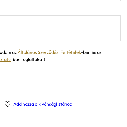
ogadom az
Általános Szerződési Feltételek
-ben és az
oztató
-ban foglaltakat!
Add hozzá a kívánságlistához