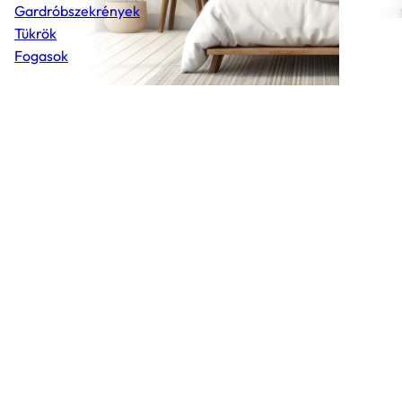
Gardróbszekrények
Tükrök
Fogasok