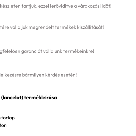
szleten tartjuk, ezzel lerövidítve a várakozási időt!
tére vállaljuk megrendelt termékek kiszállítását!
felelően garanciát vállalunk termékeinkre!
delkezésre bármilyen kérdés esetén!
(lancelot) termékleírása
útorlap
ton