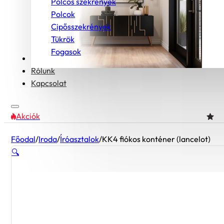
Polcos szekrények
Polcok
Cipősszekrények
Tükrök
Fogasok
Bútorcsaládok
Rólunk
Kapcsolat
Akciók
Főodal
/
Iroda
/
Íróasztalok
/
KK4 fiókos konténer (lancelot)
🔍