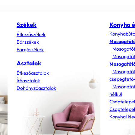
Székek
Konyha é
Konyhabúto
Étkezőszékek
Mosogatót
Bárszékek
Mosogatót
Forgószékek
Mosogatót
Asztalok
Mosogatótá
Mosogatót
Étkezőasztalok
csepegtető
Íróasztalok
Mosogatót
Dohányzóasztalok
nélkül
Csaptelepe
Csaptelepek
Konyhai kie