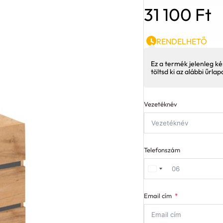
31 100
Ft
RENDELHETŐ
Ez a termék jelenleg ké
töltsd ki az alábbi űrla
Vezetéknév
Telefonszám
Email cím