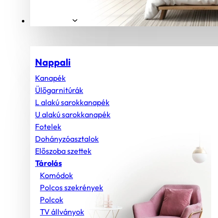
Helyiségek
Nappali
Kanapék
Ülőgarnitúrák
L alakú sarokkanapék
U alakú sarokkanapék
Fotelek
Dohányzóasztalok
Előszoba szettek
Tárolás
Komódok
Polcos szekrények
Polcok
TV állványok