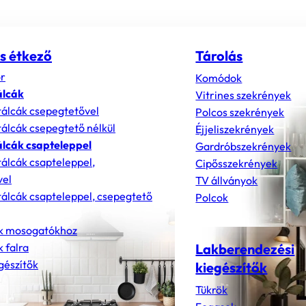
s étkező
Tárolás
r
Komódok
álcák
Vitrines szekrények
álcák csepegtetővel
Polcos szekrények
álcák csepegtető nélkül
Éjjeliszekrények
lcák csapteleppel
Gardróbszekrények
álcák csapteleppel,
Cipősszekrények
vel
TV állványok
álcák csapteleppel, csepegtető
Polcok
k mosogatókhoz
 falra
Lakberendezési
gészítők
kiegészítők
Tükrök