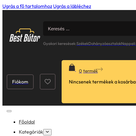
Ugrás a fő tartalomhoz
Ugrás a lábléchez
Search
for:
Gyakori keresések:
Székek
Dohányzóasztalok
Nappali
0
Fiókom
Nincsenek termékek a kosárba
Főoldal
Kategóriák