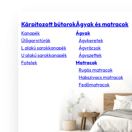
Kárpitozott bútorok
Ágyak és matracok
Kanapék
Ágyak
Ülőgarnitúrák
Ágykeretek
L alakú sarokkanapék
Ágyrácsok
U alakú sarokkanapék
Ágyszettek
Fotelek
Matracok
Rugós matracok
Habszivacs matracok
Fedőmatracok