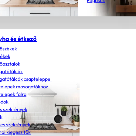
Fogasok
yha és étkező
őszékek
zékek
őasztalok
gatótálcák
atótálcák csapteleppel
telepek mosogatókhoz
elepek falra
dok
s szekrények
k
nes szekrények
ai kiegészítők