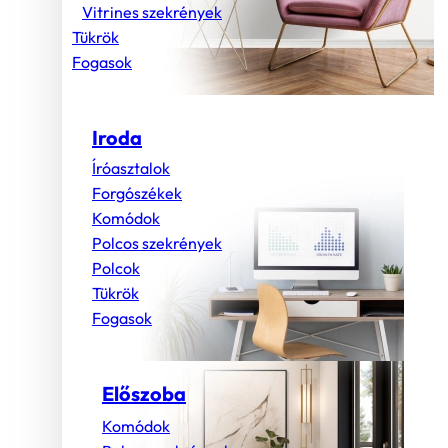
Vitrines szekrények
Tükrök
Fogasok
Iroda
Íróasztalok
Forgószékek
Komódok
Polcos szekrények
Polcok
Tükrök
Fogasok
Előszoba
Komódok