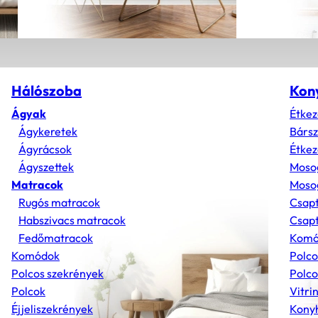
Hálószoba
Kon
Ágyak
Étkez
Ágykeretek
Bárs
Ágyrácsok
Étkez
Ágyszettek
Moso
Matracok
Mosog
Rugós matracok
Csap
Habszivacs matracok
Csapt
Fedőmatracok
Komó
Komódok
Polco
Polcos szekrények
Polco
Polcok
Vitri
Éjjeliszekrények
Konyh