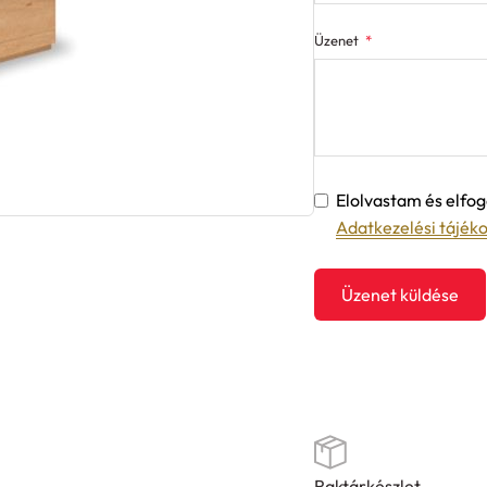
Üzenet
Elolvastam és elf
Adatkezelési tájék
Üzenet küldése
Raktárkészlet