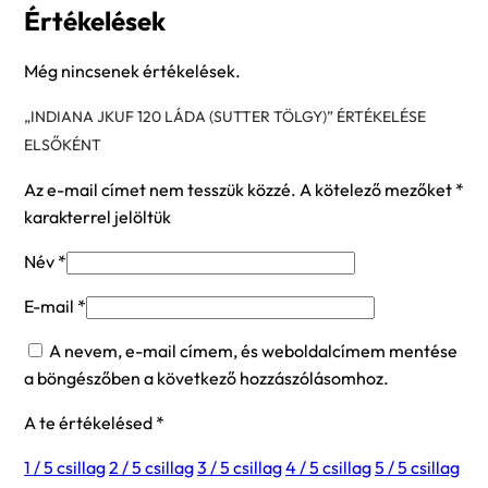
Értékelések
Még nincsenek értékelések.
„INDIANA JKUF 120 LÁDA (SUTTER TÖLGY)” ÉRTÉKELÉSE
ELSŐKÉNT
Az e-mail címet nem tesszük közzé.
A kötelező mezőket
*
karakterrel jelöltük
Név
*
E-mail
*
A nevem, e-mail címem, és weboldalcímem mentése
a böngészőben a következő hozzászólásomhoz.
A te értékelésed
*
1 / 5 csillag
2 / 5 csillag
3 / 5 csillag
4 / 5 csillag
5 / 5 csillag