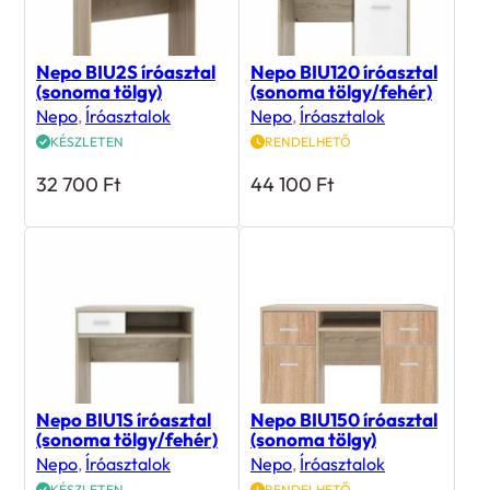
Nepo BIU2S íróasztal
Nepo BIU120 íróasztal
(sonoma tölgy)
(sonoma tölgy/fehér)
Nepo
,
Íróasztalok
Nepo
,
Íróasztalok
KÉSZLETEN
RENDELHETŐ
32 700
Ft
44 100
Ft
Nepo BIU1S íróasztal
Nepo BIU150 íróasztal
(sonoma tölgy/fehér)
(sonoma tölgy)
Nepo
,
Íróasztalok
Nepo
,
Íróasztalok
KÉSZLETEN
RENDELHETŐ