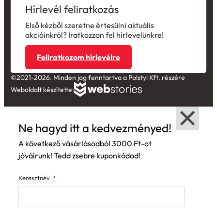
Hírlevél feliratkozás
Első kézből szeretne értesülni aktuális
akcióinkról? Iratkozzon fel hírlevelünkre!
Feliratkozom hírlevélre
©2021-2026. Minden jog fenntartva a Polstyl Kft. részére
Weboldalt készítette:
Ne hagyd itt a kedvezményed!
A következő vásárlásodból 3000 Ft-ot
jóváírunk! Tedd zsebre kuponkódod!
Keresztnév