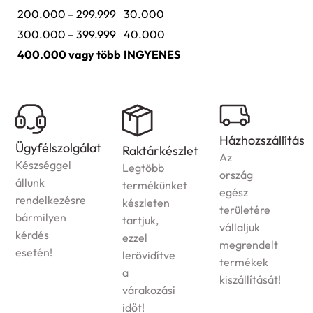
200.000 – 299.999
30.000
300.000 – 399.999
40.000
400.000 vagy több
INGYENES
Házhozszállítás
Ügyfélszolgálat
Raktárkészlet
Az
Készséggel
Legtöbb
ország
állunk
termékünket
egész
rendelkezésre
készleten
területére
bármilyen
tartjuk,
vállaljuk
kérdés
ezzel
megrendelt
esetén!
lerövidítve
termékek
a
kiszállítását!
várakozási
időt!