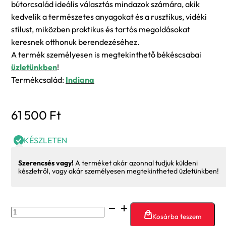
bútorcsalád ideális választás mindazok számára, akik
kedvelik a természetes anyagokat és a rusztikus, vidéki
stílust, miközben praktikus és tartós megoldásokat
keresnek otthonuk berendezéséhez.
A termék személyesen is megtekinthető békéscsabai
üzletünkben
!
Termékcsalád:
Indiana
61 500
Ft
KÉSZLETEN
Szerencsés vagy!
A terméket akár azonnal tudjuk küldeni
készletről, vagy akár személyesen megtekintheted üzletünkben!
Indiana
Kosárba teszem
JKUF