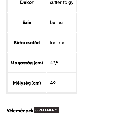
Dekor
sutter tölgy
Szín
barna
Bútorcsalád
Indiana
Magasság (cm)
47,5
Mélység (cm)
49
Vélemények
0 VÉLEMÉNY