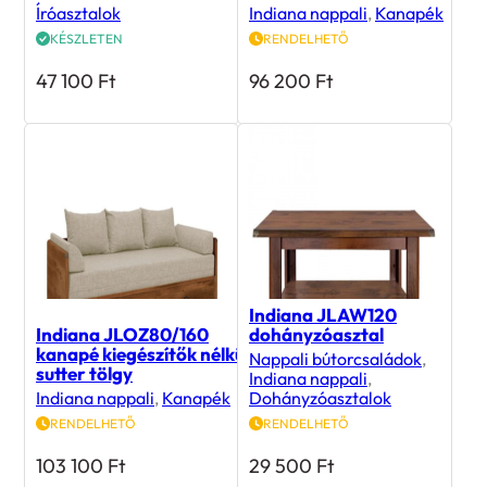
Íróasztalok
Indiana nappali
,
Kanapék
KÉSZLETEN
RENDELHETŐ
47 100
Ft
96 200
Ft
Indiana JLAW120
Indiana JLOZ80/160
dohányzóasztal
kanapé kiegészítők nélkül
Nappali bútorcsaládok
,
sutter tölgy
Indiana nappali
,
Indiana nappali
,
Kanapék
Dohányzóasztalok
RENDELHETŐ
RENDELHETŐ
103 100
Ft
29 500
Ft