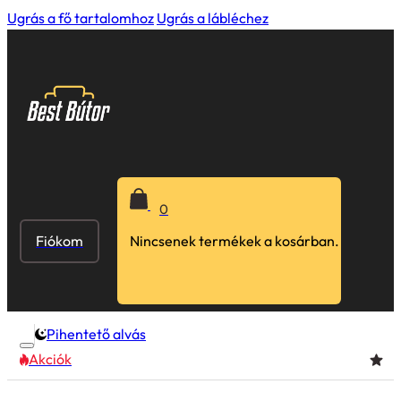
Ugrás a fő tartalomhoz
Ugrás a lábléchez
0
Fiókom
Nincsenek termékek a kosárban.
Pihentető alvás
Akciók