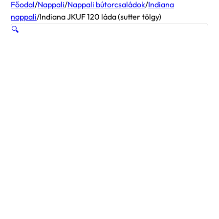
Főodal
/
Nappali
/
Nappali bútorcsaládok
/
Indiana
nappali
/
Indiana JKUF 120 láda (sutter tölgy)
🔍