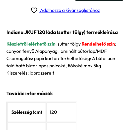
120
Add hozzá a kívánságlistához
láda
(sutter
tölgy)
Indiana JKUF 120 láda (sutter tölgy) termékleírása
mennyiség
Készletről elérhető szín
: sutter tölgy
Rendelhető szín
:
canyon fenyő Alapanyag: laminált bútorlap/MDF
Csomagolás: papírkarton Terhelhetőség: A bútorban
található bútorlapos polcoké, fiókoké max 5kg
Kiszerelés: lapraszerelt
További információk
Szélesség (cm)
120