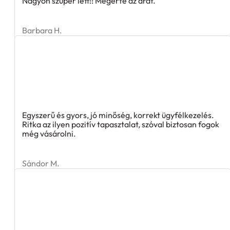
Nagyon szuper lett!! Megérte az árát.
Barbara H.
Egyszerű és gyors, jó minőség, korrekt ügyfélkezelés.
Ritka az ilyen pozitív tapasztalat, szóval biztosan fogok
még vásárolni.
Sándor M.