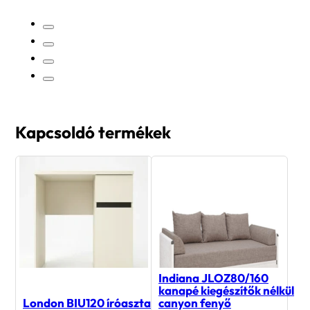
Kapcsoldó termékek
Indiana JLOZ80/160
kanapé kiegészítők nélkül
London BIU120 íróasztal
canyon fenyő