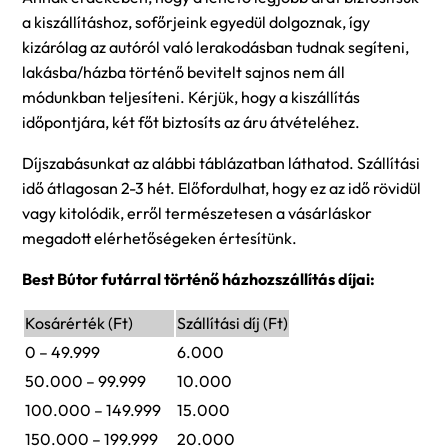
a kiszállításhoz, sofőrjeink egyedül dolgoznak, így
kizárólag az autóról való lerakodásban tudnak segíteni,
lakásba/házba történő bevitelt sajnos nem áll
módunkban teljesíteni. Kérjük, hogy a kiszállítás
időpontjára, két főt biztosíts az áru átvételéhez.
Díjszabásunkat az alábbi táblázatban láthatod. Szállítási
idő átlagosan 2-3 hét. Előfordulhat, hogy ez az idő rövidül
vagy kitolódik, erről természetesen a vásárláskor
megadott elérhetőségeken értesítünk.
Best Bútor futárral történő házhozszállítás díjai:
Kosárérték (Ft)
Szállítási díj (Ft)
0 – 49.999
6.000
50.000 – 99.999
10.000
100.000 – 149.999
15.000
150.000 – 199.999
20.000