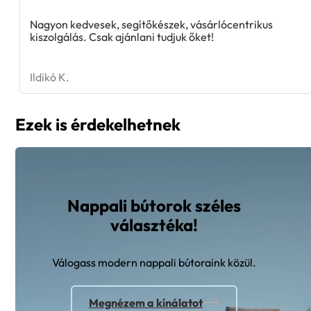
Nagyon kedvesek, segítőkészek, vásárlócentrikus
kiszolgálás. Csak ajánlani tudjuk őket!
Ildikó K.
Ezek is érdekelhetnek
Nappali bútorok széles
választéka!
Válogass modern nappali bútoraink közül.
Megnézem a kínálatot