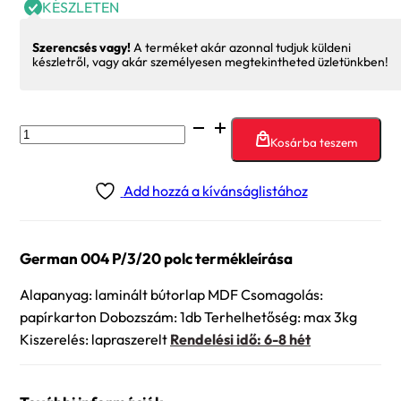
KÉSZLETEN
Szerencsés vagy!
A terméket akár azonnal tudjuk küldeni
készletről, vagy akár személyesen megtekintheted üzletünkben!
German
Kosárba teszem
004
P/3/20
Add hozzá a kívánságlistához
polc
mennyiség
German 004 P/3/20 polc termékleírása
Alapanyag: laminált bútorlap MDF Csomagolás:
papírkarton Dobozszám: 1db Terhelhetőség: max 3kg
Kiszerelés: lapraszerelt
Rendelési idő: 6-8 hét