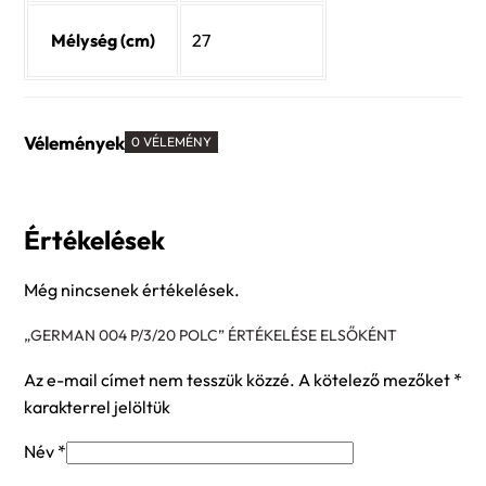
Mélység (cm)
27
Vélemények
0 VÉLEMÉNY
Értékelések
Még nincsenek értékelések.
„GERMAN 004 P/3/20 POLC” ÉRTÉKELÉSE ELSŐKÉNT
Az e-mail címet nem tesszük közzé.
A kötelező mezőket
*
karakterrel jelöltük
Név
*