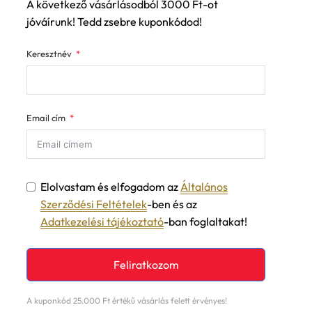
A következő vásárlásodból 3000 Ft-ot
jóváírunk! Tedd zsebre kuponkódod!
Keresztnév
Email cím
Elolvastam és elfogadom az
Általános
Szerződési Feltételek
-ben és az
Adatkezelési tájékoztató
-ban foglaltakat!
Feliratkozom
A kuponkód 25.000 Ft értékű vásárlás felett érvényes!