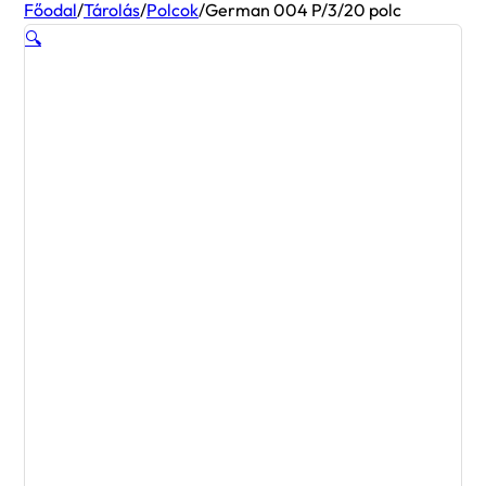
Főodal
/
Tárolás
/
Polcok
/
German 004 P/3/20 polc
🔍