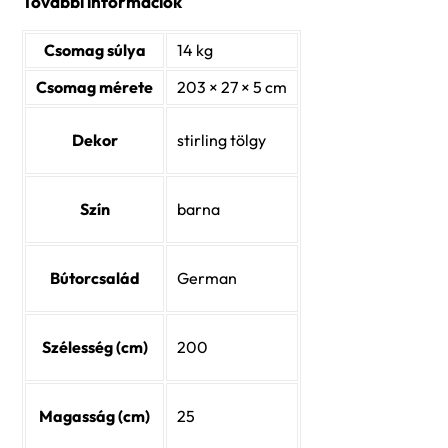
További információk
Csomag súlya
14 kg
Csomag mérete
203 × 27 × 5 cm
Dekor
stirling tölgy
Szín
barna
Bútorcsalád
German
Szélesség (cm)
200
Magasság (cm)
25