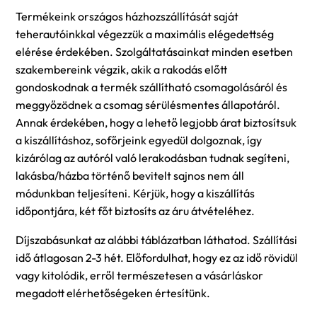
Termékeink országos házhozszállítását saját
teherautóinkkal végezzük a maximális elégedettség
elérése érdekében. Szolgáltatásainkat minden esetben
szakembereink végzik, akik a rakodás előtt
gondoskodnak a termék szállítható csomagolásáról és
meggyőzödnek a csomag sérülésmentes állapotáról.
Annak érdekében, hogy a lehető legjobb árat biztosítsuk
a kiszállításhoz, sofőrjeink egyedül dolgoznak, így
kizárólag az autóról való lerakodásban tudnak segíteni,
lakásba/házba történő bevitelt sajnos nem áll
módunkban teljesíteni. Kérjük, hogy a kiszállítás
időpontjára, két főt biztosíts az áru átvételéhez.
Díjszabásunkat az alábbi táblázatban láthatod. Szállítási
idő átlagosan 2-3 hét. Előfordulhat, hogy ez az idő rövidül
vagy kitolódik, erről természetesen a vásárláskor
megadott elérhetőségeken értesítünk.