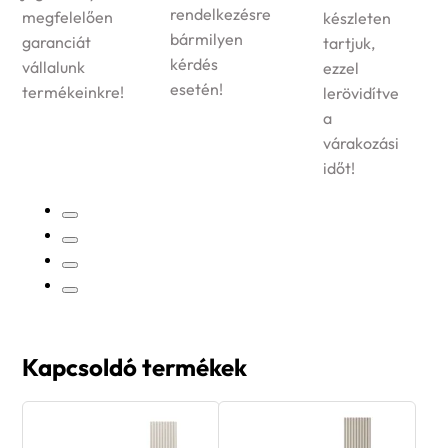
egész
rendelkezésre
készleten
területére
bármilyen
tartjuk,
vállaljuk
kérdés
ezzel
megrendelt
esetén!
lerövidítve
termékek
a
kiszállítását!
várakozási
időt!
Kapcsoldó termékek