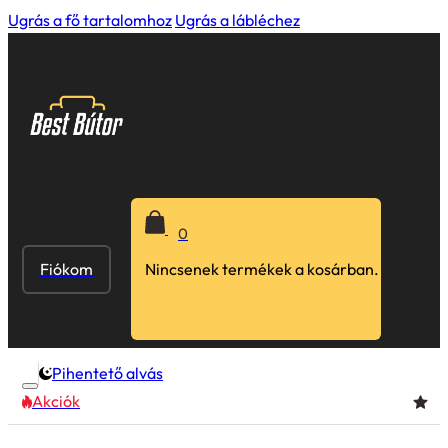
Ugrás a fő tartalomhoz
Ugrás a lábléchez
0
Fiókom
Nincsenek termékek a kosárban.
Pihentető alvás
Akciók