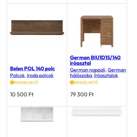
German BIU1D1S/140
íróasztal
Belen POL 140 polc
German nappali
,
German
Polcok
,
Iroda polcok
hálószoba
,
Íróasztalok
RENDELHETŐ
RENDELHETŐ
10 500
Ft
79 300
Ft