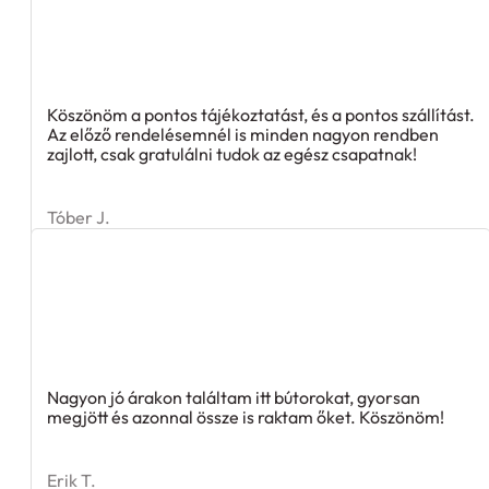
Köszönöm a pontos tájékoztatást, és a pontos szállítást.
Az előző rendelésemnél is minden nagyon rendben
zajlott, csak gratulálni tudok az egész csapatnak!
Tóber J.
Nagyon jó árakon találtam itt bútorokat, gyorsan
megjött és azonnal össze is raktam őket. Köszönöm!
Erik T.