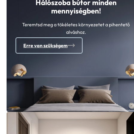
Hálószoba bútor minden
mennyiségben!
Teremtsd meg a tökéletes környezetet a pihentető
alváshoz.
Erre van szükségem