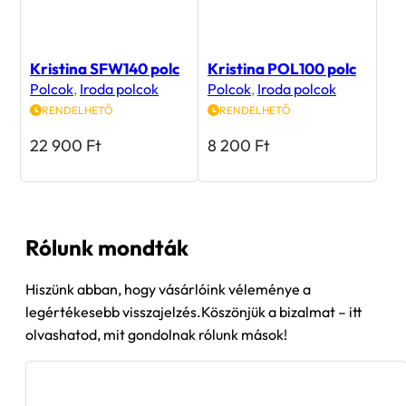
Kristina SFW140 polc
Kristina POL100 polc
Polcok
,
Iroda polcok
Polcok
,
Iroda polcok
RENDELHETŐ
RENDELHETŐ
22 900
Ft
8 200
Ft
Rólunk mondták
Hiszünk abban, hogy vásárlóink véleménye a
legértékesebb visszajelzés.Köszönjük a bizalmat – itt
olvashatod, mit gondolnak rólunk mások!