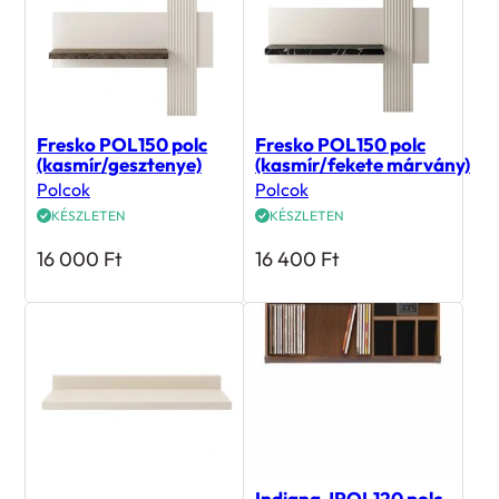
Fresko POL150 polc
Fresko POL150 polc
(kasmír/gesztenye)
(kasmír/fekete márvány)
Polcok
Polcok
KÉSZLETEN
KÉSZLETEN
16 000
Ft
16 400
Ft
Indiana JPOL120 polc