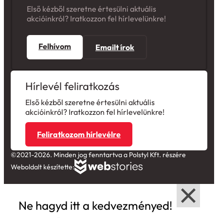
Első kézből szeretne értesülni aktuális
akcióinkról? Iratkozzon fel hírlevelünkre!
Felhívom
Emailt írok
Hírlevél feliratkozás
Első kézből szeretne értesülni aktuális
akcióinkról? Iratkozzon fel hírlevelünkre!
Feliratkozom hírlevélre
©2021-2026. Minden jog fenntartva a Polstyl Kft. részére
Weboldalt készítette:
Ne hagyd itt a kedvezményed!