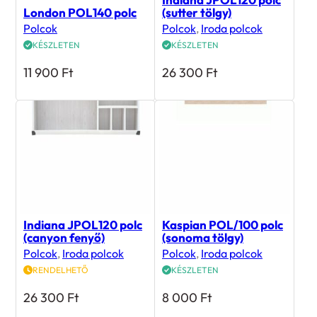
London POL140 polc
(sutter tölgy)
Polcok
Polcok
,
Iroda polcok
KÉSZLETEN
KÉSZLETEN
11 900
Ft
26 300
Ft
Indiana JPOL120 polc
Kaspian POL/100 polc
(canyon fenyő)
(sonoma tölgy)
Polcok
,
Iroda polcok
Polcok
,
Iroda polcok
RENDELHETŐ
KÉSZLETEN
26 300
Ft
8 000
Ft