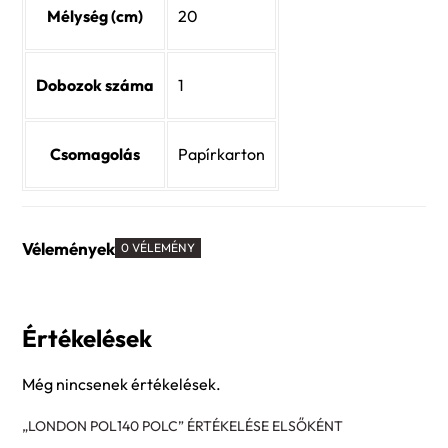
Mélység (cm)
20
Dobozok száma
1
Csomagolás
Papírkarton
Vélemények
0 VÉLEMÉNY
Értékelések
Még nincsenek értékelések.
„LONDON POL140 POLC” ÉRTÉKELÉSE ELSŐKÉNT