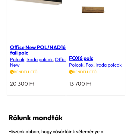
Office New POL/NAD160
fali polc
FOX6 polc
Polcok
,
Iroda polcok
,
Office
New
Polcok
,
Fox
,
Iroda polcok
RENDELHETŐ
RENDELHETŐ
20 300
Ft
13 700
Ft
Rólunk mondták
Hiszünk abban, hogy vásárlóink véleménye a