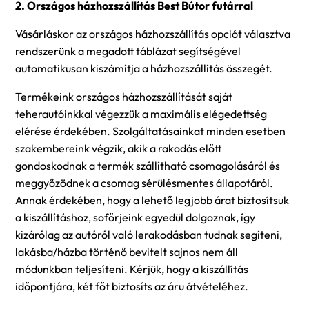
2. Országos házhozszállítás Best Bútor futárral
Vásárláskor az országos házhozszállítás opciót választva
rendszerünk a megadott táblázat segítségével
automatikusan kiszámítja a házhozszállítás összegét.
Termékeink országos házhozszállítását saját
teherautóinkkal végezzük a maximális elégedettség
elérése érdekében. Szolgáltatásainkat minden esetben
szakembereink végzik, akik a rakodás előtt
gondoskodnak a termék szállítható csomagolásáról és
meggyőzödnek a csomag sérülésmentes állapotáról.
Annak érdekében, hogy a lehető legjobb árat biztosítsuk
a kiszállításhoz, sofőrjeink egyedül dolgoznak, így
kizárólag az autóról való lerakodásban tudnak segíteni,
lakásba/házba történő bevitelt sajnos nem áll
módunkban teljesíteni. Kérjük, hogy a kiszállítás
időpontjára, két főt biztosíts az áru átvételéhez.