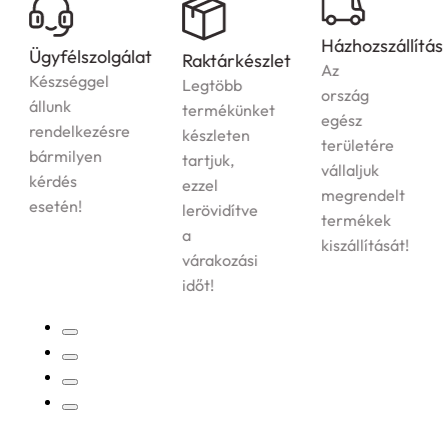
Házhozszállítás
Ügyfélszolgálat
Raktárkészlet
Az
Készséggel
Legtöbb
ország
állunk
termékünket
egész
rendelkezésre
készleten
területére
bármilyen
tartjuk,
vállaljuk
kérdés
ezzel
megrendelt
esetén!
lerövidítve
termékek
a
kiszállítását!
várakozási
időt!