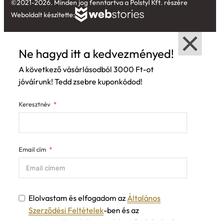
©2021-2026. Minden jog fenntartva a Polstyl Kft. részére
Weboldalt készítette:
Ne hagyd itt a kedvezményed!
A következő vásárlásodból 3000 Ft-ot
jóváírunk! Tedd zsebre kuponkódod!
Keresztnév
Email cím
Elolvastam és elfogadom az
Általános
Szerződési Feltételek
-ben és az