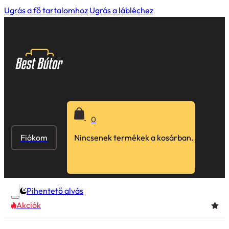
Ugrás a fő tartalomhoz
Ugrás a lábléchez
0
Fiókom
Nincsenek termékek a kosárban.
Pihentető alvás
Akciók