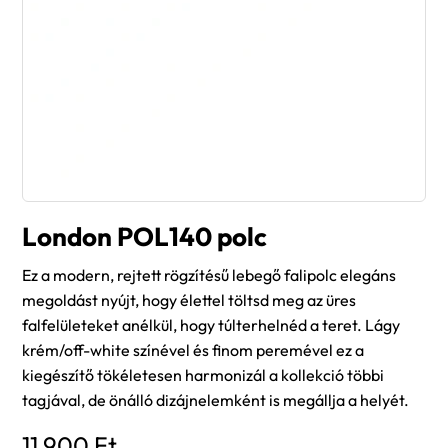
London POL140 polc
Ez a modern, rejtett rögzítésű lebegő falipolc elegáns
megoldást nyújt, hogy élettel töltsd meg az üres
falfelületeket anélkül, hogy túlterhelnéd a teret. Lágy
krém/off-white színével és finom peremével ez a
kiegészítő tökéletesen harmonizál a kollekció többi
tagjával, de önálló dizájnelemként is megállja a helyét.
11 900
Ft