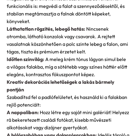
funkcionális is: megvédi a falat a szennyeződésektől, és
stabilan megtámasztja a falnak döntött képeket,
könyveket.
Láthatatlan rögzítés, lebegő hatás:
Nincsenek
otromba, látható konzolok vagy csavarok. A rejtett
vasalatnak köszönhetően a polc szinte lebeg a falon, ami
tágas, tiszta és prémium érzetet kelt.
Időtlen színvilág:
A meleg krém tónus lágyan simul bele
a világos falakba, míg a sötétebb vagy színes háttér előtt
elegáns, kontrasztos fókuszpontot képez.
Kreatív dekorációs lehetőségek a lakás bármely
pontján
Szabadítsd fel a padlófelületet, és használd ki a falakban
rejlő potenciált:
A nappaliban:
Hozz létre egy saját mini galériát! Helyezz
rá bekeretezett családi fotókat, kisebb művészeti
alkotásokat vagy dizájner gyertyákat.
A hálószobában vagy dolgozósarokban:
Ideális tároló a