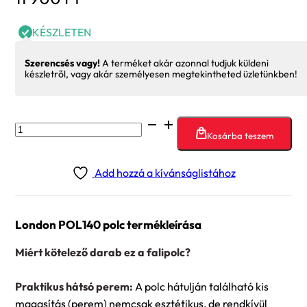
KÉSZLETEN
Szerencsés vagy!
A terméket akár azonnal tudjuk küldeni
készletről, vagy akár személyesen megtekintheted üzletünkben!
London
Kosárba teszem
POL140
polc
Add hozzá a kívánságlistához
mennyiség
London POL140 polc termékleírása
Miért kötelező darab ez a falipolc?
Praktikus hátsó perem:
A polc hátulján található kis
magasítás (perem) nemcsak esztétikus, de rendkívül