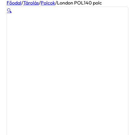
Főodal
/
Tárolás
/
Polcok
/
London POL140 polc
🔍