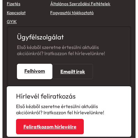
Fizetés
Általános Szerződési Feltételek
Kapcsolat
Fogyasztói tájékoztató
GYIK
Ügyfélszolgálat
Első kézből szeretne értesülni aktuális
akcióinkról? Iratkozzon fel hírlevelünkre!
Felhívom
Emailt írok
Hírlevél feliratkozás
Első kézből szeretne értesülni aktuális
akcióinkról? Iratkozzon fel hírlevelünkre!
Feliratkozom hírlevélre