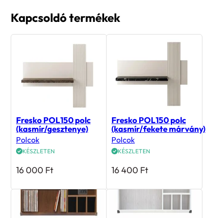
Kapcsoldó termékek
Fresko POL150 polc
Fresko POL150 polc
(kasmír/gesztenye)
(kasmír/fekete márvány)
Polcok
Polcok
KÉSZLETEN
KÉSZLETEN
16 000
Ft
16 400
Ft