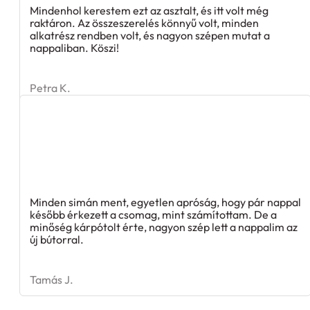
Mindenhol kerestem ezt az asztalt, és itt volt még
raktáron. Az összeszerelés könnyű volt, minden
alkatrész rendben volt, és nagyon szépen mutat a
nappaliban. Köszi!
Petra K.
Minden simán ment, egyetlen apróság, hogy pár nappal
később érkezett a csomag, mint számítottam. De a
minőség kárpótolt érte, nagyon szép lett a nappalim az
új bútorral.
Tamás J.