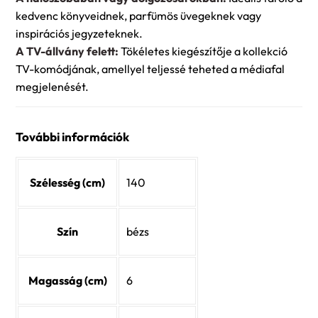
kedvenc könyveidnek, parfümös üvegeknek vagy
inspirációs jegyzeteknek.
A TV-állvány felett:
Tökéletes kiegészítője a kollekció
TV-komódjának, amellyel teljessé teheted a médiafal
megjelenését.
További információk
Szélesség (cm)
140
Szín
bézs
Magasság (cm)
6