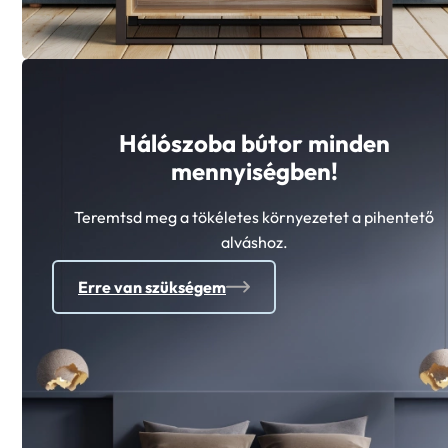
Hálószoba bútor minden
mennyiségben!
Teremtsd meg a tökéletes környezetet a pihentető
alváshoz.
Erre van szükségem