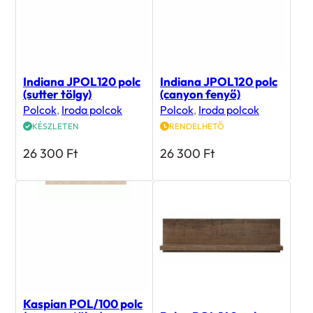
Indiana JPOL120 polc
Indiana JPOL120 polc
(sutter tölgy)
(canyon fenyő)
Polcok
,
Iroda polcok
Polcok
,
Iroda polcok
KÉSZLETEN
RENDELHETŐ
26 300
Ft
26 300
Ft
Kaspian POL/100 polc