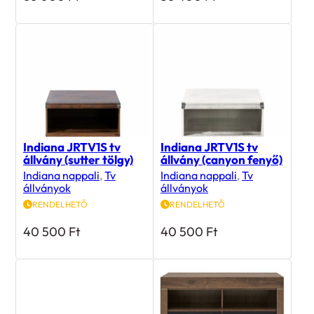
66 000
Ft
56 400
Ft
Indiana JRTV1S tv
Indiana JRTV1S tv
állvány (sutter tölgy)
állvány (canyon fenyő)
Indiana nappali
,
Tv
Indiana nappali
,
Tv
állványok
állványok
RENDELHETŐ
RENDELHETŐ
40 500
Ft
40 500
Ft