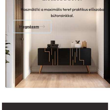
Előszoba bútor
Használd ki a maximális teret praktikus előszoba
bútorainkkal.
Megnézem