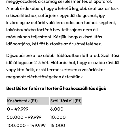
meggyőzödnek a csomag sérülésmentes állapotáról.
Annak érdekében, hogy a lehető legjobb árat biztosítsuk
a kiszállításhoz, sofőrjeink egyedül dolgoznak, így
kizárólag az autóról való lerakodásban tudnak segíteni,
lakásba/házba történő bevitelt sajnos nem áll
módunkban teljesíteni. Kérjük, hogy a kiszállítás
időpontjára, két főt biztosíts az áru átvételéhez.
Díjszabásunkat az alábbi táblázatban láthatod. Szállítási
idő átlagosan 2-3 hét. Előfordulhat, hogy ez az idő rövidül
vagy kitolódik, erről természetesen a vásárláskor
megadott elérhetőségeken értesítünk.
Best Bútor futárral történő házhozszállítás díjai:
Kosárérték (Ft)
Szállítási díj (Ft)
0 – 49.999
6.000
50.000 – 99.999
10.000
100.000 – 149.999
15.000