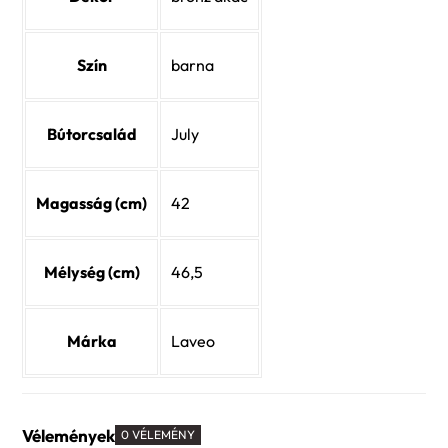
Szín
barna
Bútorcsalád
July
Magasság (cm)
42
Mélység (cm)
46,5
Márka
Laveo
Vélemények
0 VÉLEMÉNY