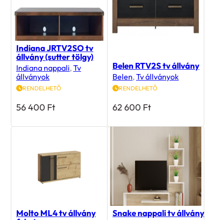
Indiana JRTV2SO tv
állvány (sutter tölgy)
Belen RTV2S tv állvány
Indiana nappali
,
Tv
állványok
Belen
,
Tv állványok
RENDELHETŐ
RENDELHETŐ
56 400
Ft
62 600
Ft