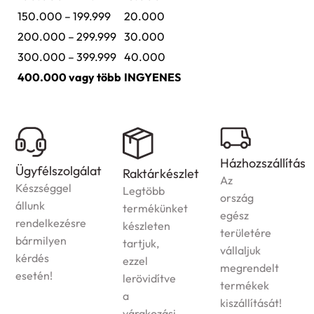
150.000 – 199.999
20.000
200.000 – 299.999
30.000
300.000 – 399.999
40.000
400.000 vagy több
INGYENES
Házhozszállítás
Garancia
Raktárkészlet
Az
A
Legtöbb
ország
jogszabályoknak
termékünket
egész
megfelelően
készleten
területére
garanciát
tartjuk,
vállaljuk
vállalunk
ezzel
megrendelt
termékeinkre!
lerövidítve
termékek
a
kiszállítását!
várakozási