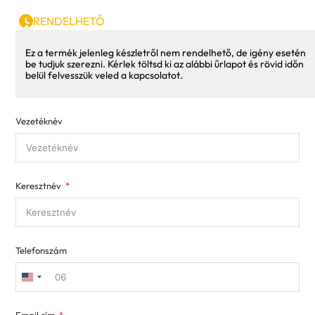
RENDELHETŐ
Ez a termék jelenleg készletről nem rendelhető, de igény esetén
be tudjuk szerezni. Kérlek töltsd ki az alábbi űrlapot és rövid időn
belül felvesszük veled a kapcsolatot.
Vezetéknév
Keresztnév
Telefonszám
United
States