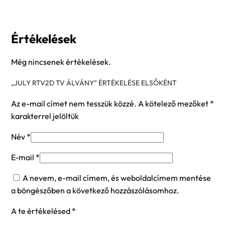
Értékelések
Még nincsenek értékelések.
„JULY RTV2D TV ÁLVÁNY” ÉRTÉKELÉSE ELSŐKÉNT
Az e-mail címet nem tesszük közzé.
A kötelező mezőket
*
karakterrel jelöltük
Név
*
E-mail
*
A nevem, e-mail címem, és weboldalcímem mentése
a böngészőben a következő hozzászólásomhoz.
A te értékelésed
*