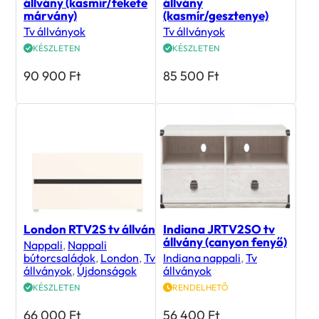
Fresko RTV2D2S tv
Fresko RTV2D2S tv
állvány (kasmír/fekete
állvány
márvány)
(kasmír/gesztenye)
Tv állványok
Tv állványok
KÉSZLETEN
KÉSZLETEN
90 900
Ft
85 500
Ft
London RTV2S tv állvány
Indiana JRTV2SO tv
állvány (canyon fenyő)
Nappali
,
Nappali
bútorcsaládok
,
London
,
Tv
Indiana nappali
,
Tv
állványok
,
Újdonságok
állványok
KÉSZLETEN
RENDELHETŐ