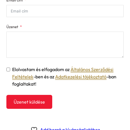
Email cím
+1
Üzenet
Elolvastam és elfogadom az
Általános Szerződési
Feltételek
-ben és az
Adatkezelési tájékoztató
-ban
foglaltakat!
Üzenet küldése
Add hozzá a kívánságlistához