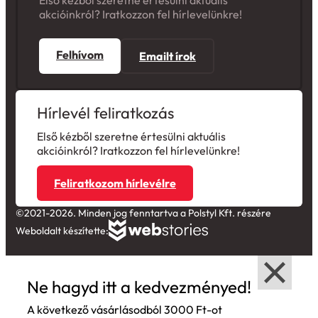
Első kézből szeretne értesülni aktuális
akcióinkról? Iratkozzon fel hírlevelünkre!
Felhívom
Emailt írok
Hírlevél feliratkozás
Első kézből szeretne értesülni aktuális
akcióinkról? Iratkozzon fel hírlevelünkre!
Feliratkozom hírlevélre
©2021-2026. Minden jog fenntartva a Polstyl Kft. részére
Weboldalt készítette:
Ne hagyd itt a kedvezményed!