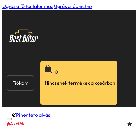
Ugrás a fő tartalomhoz
Ugrás a lábléchez
0
Fiókom
Nincsenek termékek a kosárban.
Pihentető alvás
Akciók