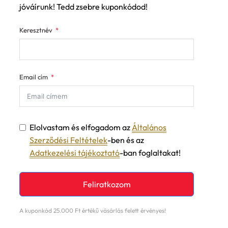
A következő vásárlásodból 3000 Ft-ot
jóváírunk! Tedd zsebre kuponkódod!
Keresztnév
Email cím
Elolvastam és elfogadom az
Általános
Szerződési Feltételek
-ben és az
Adatkezelési tájékoztató
-ban foglaltakat!
Feliratkozom
A kuponkód 25.000 Ft értékű vásárlás felett érvényes!