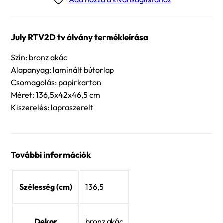
July RTV2D tv álvány termékleírása
Szín: bronz akác
Alapanyag: laminált bútorlap
Csomagolás: papírkarton
Méret: 136,5x42x46,5 cm
Kiszerelés: lapraszerelt
További információk
Szélesség (cm)
136,5
Dekor
bronz akác