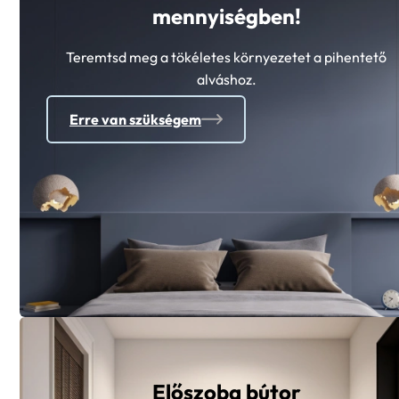
Hálószoba bútor minden
mennyiségben!
Teremtsd meg a tökéletes környezetet a pihentető
alváshoz.
Erre van szükségem