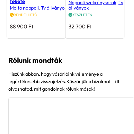
Molto ML4 tv állvány
Snake nappali tv állvány
fekete
Nappali szekrénysorok
,
Tv
Molto nappali
,
Tv állványok
állványok
RENDELHETŐ
KÉSZLETEN
88 900
Ft
32 700
Ft
Rólunk mondták
Hiszünk abban, hogy vásárlóink véleménye a
legértékesebb visszajelzés.Köszönjük a bizalmat – itt
olvashatod, mit gondolnak rólunk mások!