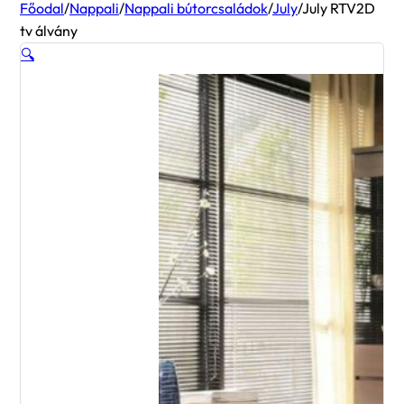
Főodal
/
Nappali
/
Nappali bútorcsaládok
/
July
/
July RTV2D
tv álvány
🔍