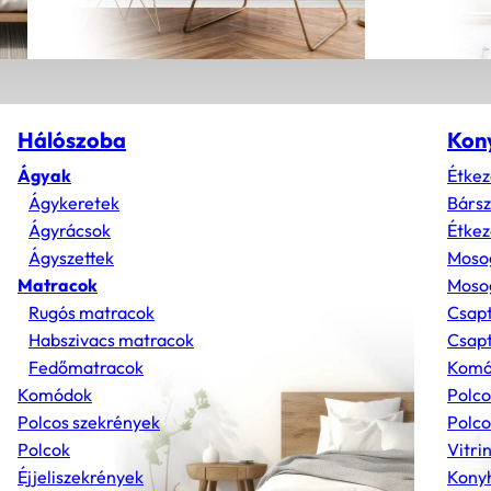
Hálószoba
Kon
Ágyak
Étkez
Ágykeretek
Bárs
Ágyrácsok
Étkez
Ágyszettek
Moso
Matracok
Mosog
Rugós matracok
Csap
Habszivacs matracok
Csapt
Fedőmatracok
Komó
Komódok
Polco
Polcos szekrények
Polco
Polcok
Vitri
Éjjeliszekrények
Konyh