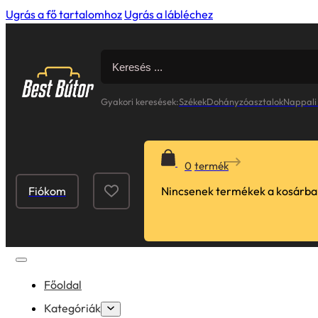
Ugrás a fő tartalomhoz
Ugrás a lábléchez
Search
for:
Gyakori keresések:
Székek
Dohányzóasztalok
Nappali
0
Fiókom
Nincsenek termékek a kosárba
Főoldal
Kategóriák