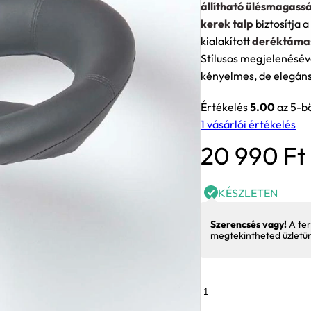
állítható ülésmagass
kerek talp
biztosítja 
kialakított
deréktáma
Stílusos megjelenésév
kényelmes, de elegáns 
Értékelés
5.00
az 5-b
1
vásárlói értékelés
20 990
Ft
KÉSZLETEN
Szerencsés vagy!
A ter
megtekintheted üzletü
Malaga
bárszék