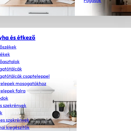
Fogasok
yha és étkező
őszékek
zékek
őasztalok
gatótálcák
atótálcák csapteleppel
telepek mosogatókhoz
elepek falra
dok
s szekrények
k
nes szekrények
ai kiegészítők