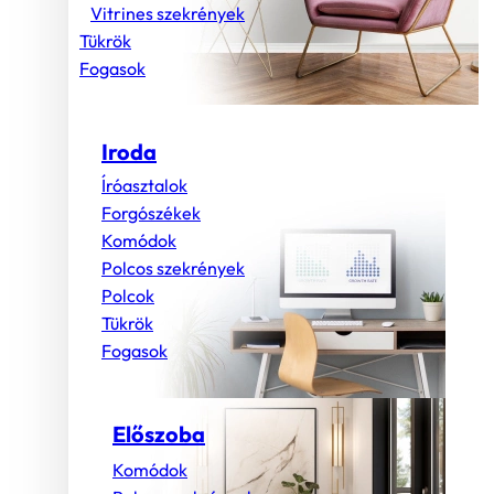
Vitrines szekrények
Tükrök
Fogasok
Iroda
Íróasztalok
Forgószékek
Komódok
Polcos szekrények
Polcok
Tükrök
Fogasok
Előszoba
Komódok