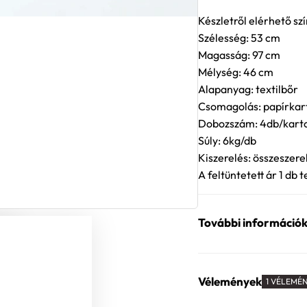
Készletről elérhető szí
Szélesség: 53 cm
Magasság: 97 cm
Mélység: 46 cm
Alapanyag: textilbőr
Csomagolás: papírkar
Dobozszám: 4db/kart
Súly: 6kg/db
Kiszerelés: összeszere
A feltüntetett ár 1 db
További információ
Vélemények
1 VÉLEMÉ