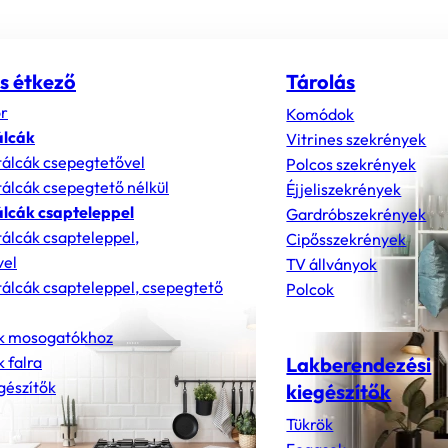
s étkező
Tárolás
r
Komódok
álcák
Vitrines szekrények
álcák csepegtetővel
Polcos szekrények
álcák csepegtető nélkül
Éjjeliszekrények
lcák csapteleppel
Gardróbszekrények
álcák csapteleppel,
Cipősszekrények
vel
TV állványok
álcák csapteleppel, csepegtető
Polcok
k mosogatókhoz
 falra
Lakberendezési
gészítők
kiegészítők
Tükrök