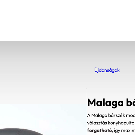
Újdonságok
Malaga bá
A Malaga bárszék moder
választás konyhapulto
forgatható
, így maxi