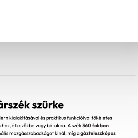
rszék szürke
n kialakításával és praktikus funkcióival tökéletes
khoz, étkezőkbe vagy bárokba. A szék
360 fokban
mális mozgásszabadságot kínál, míg a
gázteleszkópos