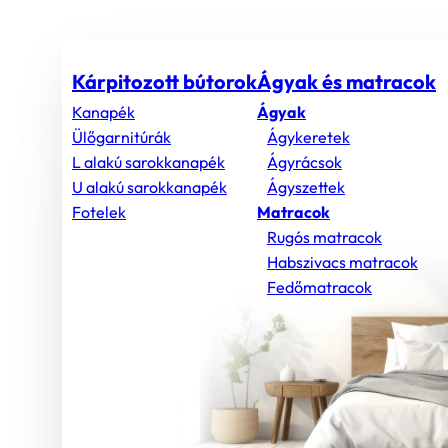
Kárpitozott bútorok
Ágyak és matracok
Kanapék
Ágyak
Ülőgarnitúrák
Ágykeretek
L alakú sarokkanapék
Ágyrácsok
U alakú sarokkanapék
Ágyszettek
Fotelek
Matracok
Rugós matracok
Habszivacs matracok
Fedőmatracok