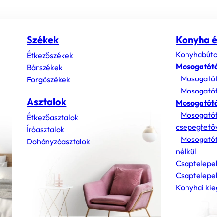
Székek
Konyha é
Konyhabúto
Étkezőszékek
Mosogatót
Bárszékek
Mosogatót
Forgószékek
Mosogatót
Asztalok
Mosogatótá
Mosogatót
Étkezőasztalok
csepegtető
Íróasztalok
Mosogatót
Dohányzóasztalok
nélkül
Csaptelepe
Csaptelepek
Konyhai kie