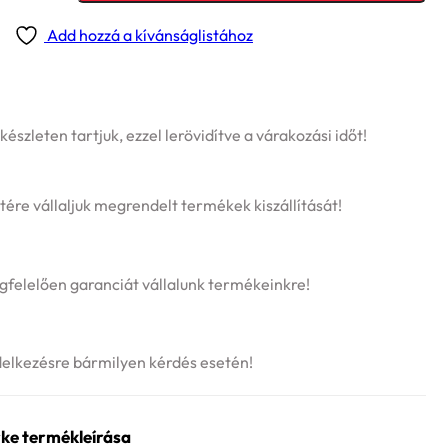
Add hozzá a kívánságlistához
szleten tartjuk, ezzel lerövidítve a várakozási időt!
tére vállaljuk megrendelt termékek kiszállítását!
felelően garanciát vállalunk termékeinkre!
delkezésre bármilyen kérdés esetén!
ke termékleírása