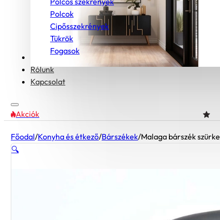
Polcos szekrények
Polcok
Cipősszekrények
Tükrök
Fogasok
Bútorcsaládok
Rólunk
Kapcsolat
Akciók
Főodal
/
Konyha és étkező
/
Bárszékek
/
Malaga bárszék szürke
🔍