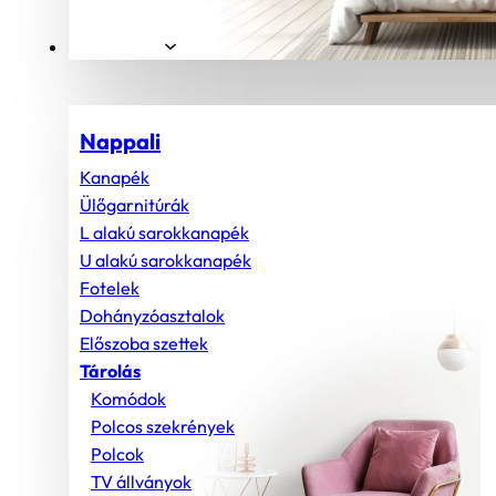
Helyiségek
Nappali
Kanapék
Ülőgarnitúrák
L alakú sarokkanapék
U alakú sarokkanapék
Fotelek
Dohányzóasztalok
Előszoba szettek
Tárolás
Komódok
Polcos szekrények
Polcok
TV állványok