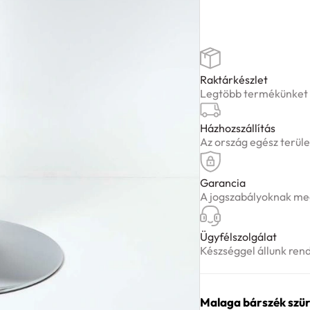
szürke
mennyiség
Raktárkészlet
Legtöbb termékünket ké
Házhozszállítás
Az ország egész terüle
Garancia
A jogszabályoknak meg
Ügyfélszolgálat
Készséggel állunk ren
Malaga bárszék szür