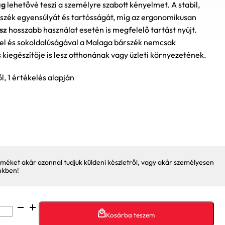
ág
lehetővé teszi a személyre szabott kényelmet. A stabil,
a szék egyensúlyát és tartósságát, míg az ergonomikusan
sz
hosszabb használat esetén is megfelelő tartást nyújt.
el és sokoldalúságával a Malaga bárszék nemcsak
kiegészítője is lesz otthonának vagy üzleti környezetének.
ől,
1
értékelés alapján
méket akár azonnal tudjuk küldeni készletről, vagy akár személyesen
nkben!
Kosárba teszem