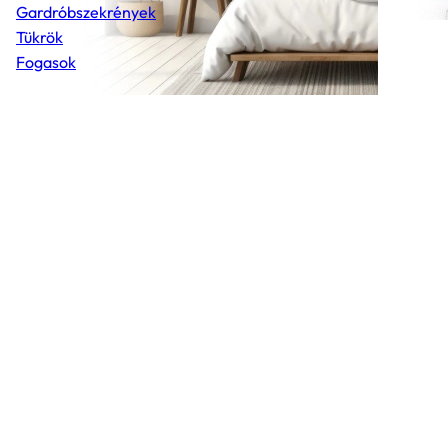
Gardróbszekrények
Tükrök
Fogasok