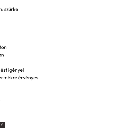
n: szürke
ton
on
lést igényel
 termékre érvényes.
k
NY