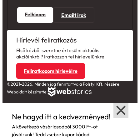
Felhívom
Emailt írok
Hírlevél feliratkozás
Első kézből szeretne értesülni aktuális
akcióinkról? Iratkozzon fel hírlevelünkre!
Feliratkozom hírlevélre
©2021-2026. Minden jog fenntartva a Polstyl Kft. részére
Weboldalt készítette:
Ne hagyd itt a kedvezményed!
A következő vásárlásodból 3000 Ft-ot
jóváírunk! Tedd zsebre kuponkódod!