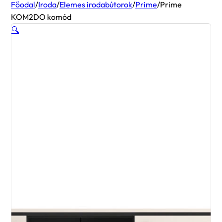
Főodal
/
Iroda
/
Elemes irodabútorok
/
Prime
/
Prime
KOM2DO komód
🔍