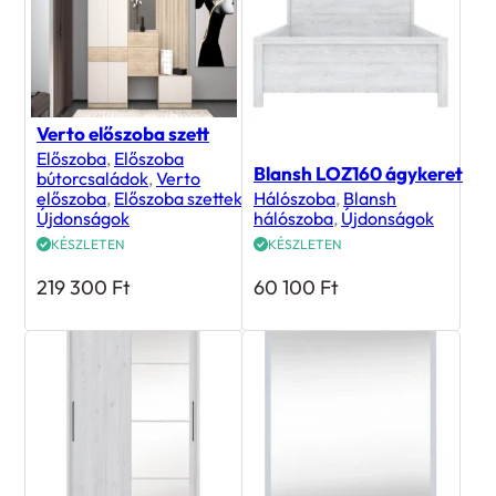
Verto előszoba szett
Előszoba
,
Előszoba
Blansh LOZ160 ágykeret
bútorcsaládok
,
Verto
előszoba
,
Előszoba szettek
,
Hálószoba
,
Blansh
Újdonságok
hálószoba
,
Újdonságok
KÉSZLETEN
KÉSZLETEN
219 300
Ft
60 100
Ft