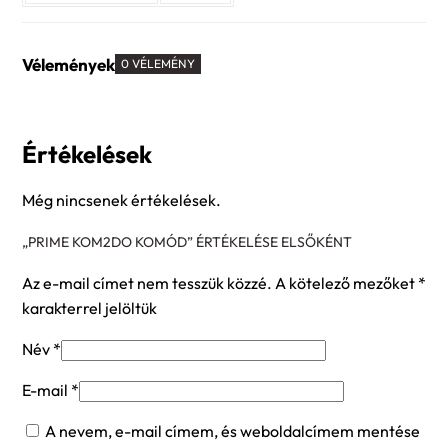
Vélemények
0 VÉLEMÉNY
Értékelések
Még nincsenek értékelések.
„PRIME KOM2DO KOMÓD” ÉRTÉKELÉSE ELSŐKÉNT
Az e-mail címet nem tesszük közzé.
A kötelező mezőket
*
karakterrel jelöltük
Név
*
E-mail
*
A nevem, e-mail címem, és weboldalcímem mentése