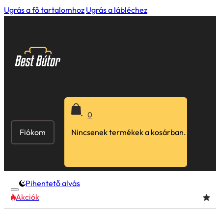
Ugrás a fő tartalomhoz
Ugrás a lábléchez
0
Fiókom
Nincsenek termékek a kosárban.
Pihentető alvás
Akciók