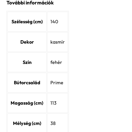
További információk
Szélesség (cm)
140
Dekor
kasmír
Szín
fehér
Bútorcsalád
Prime
Magasság (cm)
113
Mélység (cm)
38