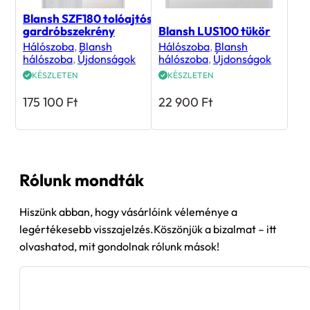
Blansh SZF180 tolóajtós
gardróbszekrény
Blansh LUS100 tükör
Hálószoba
,
Blansh
Hálószoba
,
Blansh
hálószoba
,
Újdonságok
hálószoba
,
Újdonságok
KÉSZLETEN
KÉSZLETEN
175 100
Ft
22 900
Ft
Rólunk mondták
Hiszünk abban, hogy vásárlóink véleménye a
legértékesebb visszajelzés.Köszönjük a bizalmat – itt
olvashatod, mit gondolnak rólunk mások!