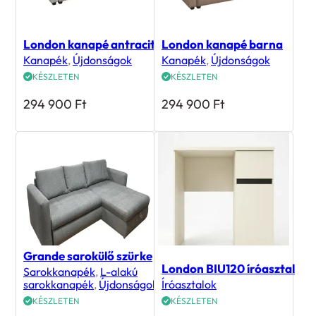
London kanapé antracit
London kanapé barna
Kanapék
,
Újdonságok
Kanapék
,
Újdonságok
KÉSZLETEN
KÉSZLETEN
294 900
Ft
294 900
Ft
Grande sarokülő szürke
London BIU120 íróasztal
Sarokkanapék
,
L-alakú
sarokkanapék
,
Újdonságok
Íróasztalok
KÉSZLETEN
KÉSZLETEN