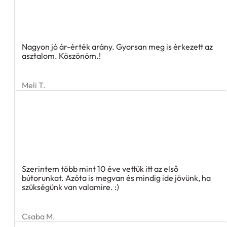
Nagyon jó ár-érték arány. Gyorsan meg is érkezett az
asztalom. Köszönöm.!
Meli T.
Szerintem több mint 10 éve vettük itt az első
bútorunkat. Azóta is megvan és mindig ide jövünk, ha
szükségünk van valamire. :)
Csaba M.