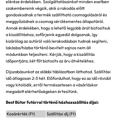
elérése érdekében. Szolgáltatásainkat minden esetben
szakembereink végzik, akik a rakodás előtt
gondoskodnak a termék szállítható csomagolásáról és
meggyőzödnek a csomag sérülésmentes állapotáról.
Annak érdekében, hogy a lehető legjobb árat biztosítsuk
a kiszállításhoz, sofőrjeink egyedül dolgoznak, így
kizárólag az autóról való lerakodásban tudnak segíteni,
lakásba/házba történő bevitelt sajnos nem áll
módunkban teljesíteni. Kérjük, hogy a kiszállítás
időpontjára, két főt biztosíts az áru átvételéhez.
Díjszabásunkat az alábbi táblázatban láthatod. Szállítási
idő átlagosan 2-3 hét. Előfordulhat, hogy ez az idő rövidül
vagy kitolódik, erről természetesen a vásárláskor
megadott elérhetőségeken értesítünk.
Best Bútor futárral történő házhozszállítás díjai:
Kosárérték (Ft)
Szállítási díj (Ft)