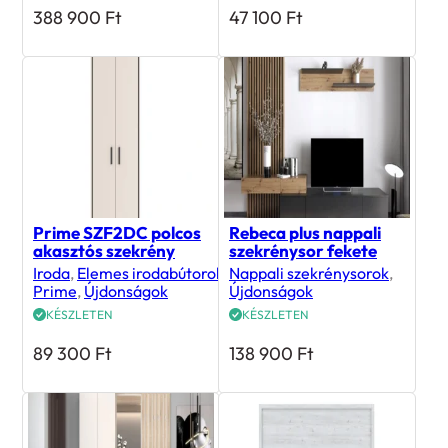
388 900
Ft
47 100
Ft
Prime SZF2DC polcos
Rebeca plus nappali
akasztós szekrény
szekrénysor fekete
Iroda
,
Elemes irodabútorok
,
Nappali szekrénysorok
,
Prime
,
Újdonságok
Újdonságok
KÉSZLETEN
KÉSZLETEN
89 300
Ft
138 900
Ft