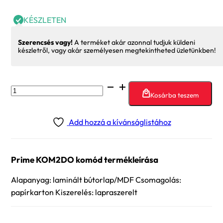
KÉSZLETEN
Szerencsés vagy!
A terméket akár azonnal tudjuk küldeni
készletről, vagy akár személyesen megtekintheted üzletünkben!
Prime
Kosárba teszem
KOM2DO
komód
Add hozzá a kívánságlistához
mennyiség
Prime KOM2DO komód termékleírása
Alapanyag: laminált bútorlap/MDF Csomagolás:
papírkarton Kiszerelés: lapraszerelt