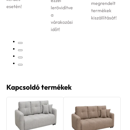
vállalunk
ezzel
megrendelt
termékeinkre!
lerövidítve
termékek
a
kiszállítását!
várakozási
időt!
Kapcsoldó termékek