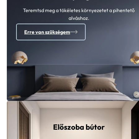
Teremtsd meg a tökéletes környezetet a pihentető
alváshoz.
Erre van szükségem
Előszoba bútor