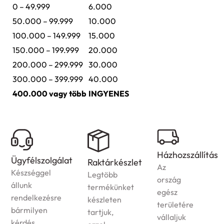
0 – 49.999
6.000
50.000 – 99.999
10.000
100.000 – 149.999
15.000
150.000 – 199.999
20.000
200.000 – 299.999
30.000
300.000 – 399.999
40.000
400.000 vagy több
INGYENES
Házhozszállítás
lat
Garancia
Raktárkészlet
Az
A
Legtöbb
ország
jogszabályokn
termékünket
egész
megfelelően
készleten
területére
garanciát
tartjuk,
vállaljuk