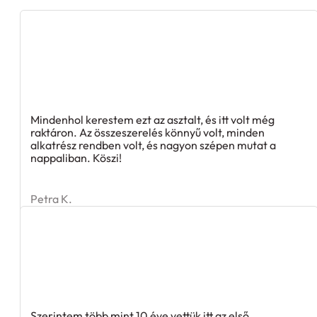
Mindenhol kerestem ezt az asztalt, és itt volt még
raktáron. Az összeszerelés könnyű volt, minden
alkatrész rendben volt, és nagyon szépen mutat a
nappaliban. Köszi!
Petra K.
Szerintem több mint 10 éve vettük itt az első