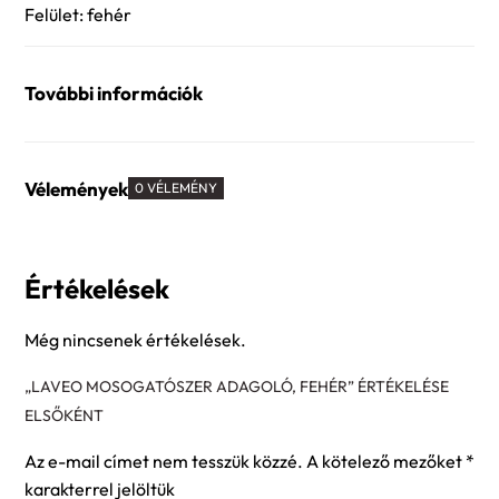
Felület: fehér
További információk
Vélemények
0 VÉLEMÉNY
Értékelések
Még nincsenek értékelések.
„LAVEO MOSOGATÓSZER ADAGOLÓ, FEHÉR” ÉRTÉKELÉSE
ELSŐKÉNT
Az e-mail címet nem tesszük közzé.
A kötelező mezőket
*
karakterrel jelöltük