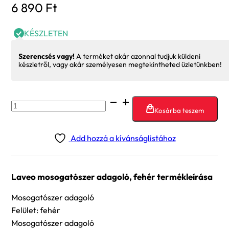
6 890
Ft
KÉSZLETEN
Szerencsés vagy!
A terméket akár azonnal tudjuk küldeni
készletről, vagy akár személyesen megtekintheted üzletünkben!
Laveo
Kosárba teszem
mosogatószer
adagoló,
Add hozzá a kívánságlistához
fehér
mennyiség
Laveo mosogatószer adagoló, fehér termékleírása
Mosogatószer adagoló
Felület: fehér
Mosogatószer adagoló