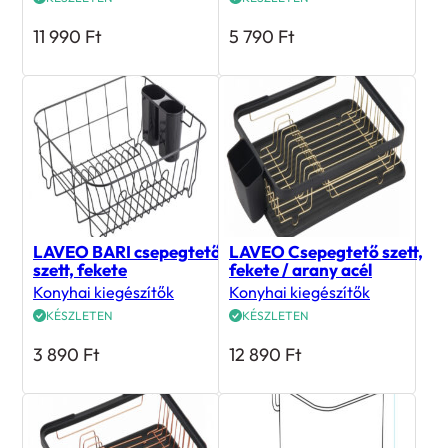
11 990
Ft
5 790
Ft
LAVEO BARI csepegtető
LAVEO Csepegtető szett,
szett, fekete
fekete / arany acél
Konyhai kiegészítők
Konyhai kiegészítők
KÉSZLETEN
KÉSZLETEN
3 890
Ft
12 890
Ft