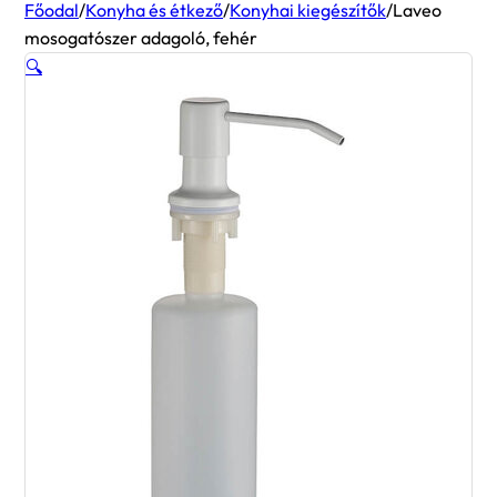
Főodal
/
Konyha és étkező
/
Konyhai kiegészítők
/
Laveo
mosogatószer adagoló, fehér
🔍