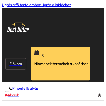
Ugrás a fő tartalomhoz
Ugrás a lábléchez
0
Fiókom
Nincsenek termékek a kosárban.
Pihentető alvás
Akciók