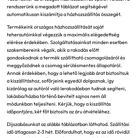
rendszerünk a megadott táblázat segítségével
automatikusan kiszámítja a házhozszállítás összegét.
Termékeink országos házhozszállítását saját
teherautóinkkal végezzük a maximális elégedettség
elérése érdekében. Szolgáltatásainkat minden esetben
szakembereink végzik, akik a rakodás előtt
gondoskodnak a termék szállítható csomagolásáról és
meggyőzödnek a csomag sérülésmentes állapotáról.
Annak érdekében, hogy a lehető legjobb árat biztosítsuk
a kiszállításhoz, sofőrjeink egyedül dolgoznak, így
kizárólag az autóról való lerakodásban tudnak segíteni,
lakásba/házba történő bevitelt sajnos nem áll
módunkban teljesíteni. Kérjük, hogy a kiszállítás
időpontjára, két főt biztosíts az áru átvételéhez.
Díjszabásunkat az alábbi táblázatban láthatod. Szállítási
idő átlagosan 2-3 hét. Előfordulhat, hogy ez az idő rövidül