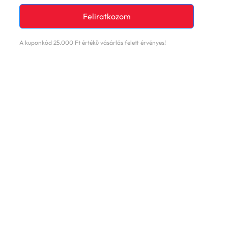
Feliratkozom
A kuponkód 25.000 Ft értékű vásárlás felett érvényes!