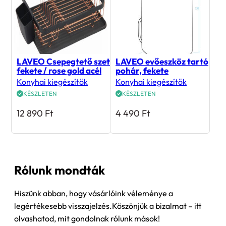
LAVEO Csepegtető szett,
LAVEO evőeszköz tartó
fekete / rose gold acél
pohár, fekete
Konyhai kiegészítők
Konyhai kiegészítők
KÉSZLETEN
KÉSZLETEN
12 890
Ft
4 490
Ft
Rólunk mondták
Hiszünk abban, hogy vásárlóink véleménye a
legértékesebb visszajelzés.Köszönjük a bizalmat – itt
olvashatod, mit gondolnak rólunk mások!