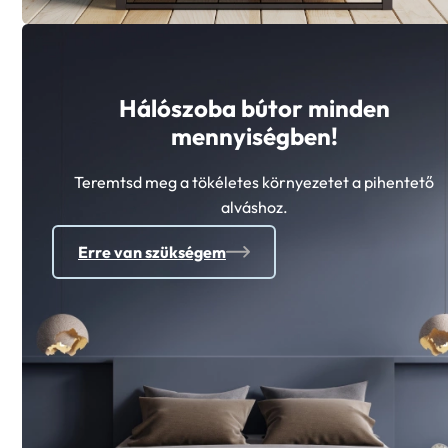
Hálószoba bútor minden
mennyiségben!
Teremtsd meg a tökéletes környezetet a pihentető
alváshoz.
Erre van szükségem