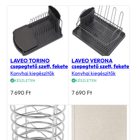
LAVEO TORINO
LAVEO VERONA
csepegtető szett, fekete
csepegtető szett, fekete
Konyhai kiegészítők
Konyhai kiegészítők
KÉSZLETEN
KÉSZLETEN
7 690
Ft
7 690
Ft