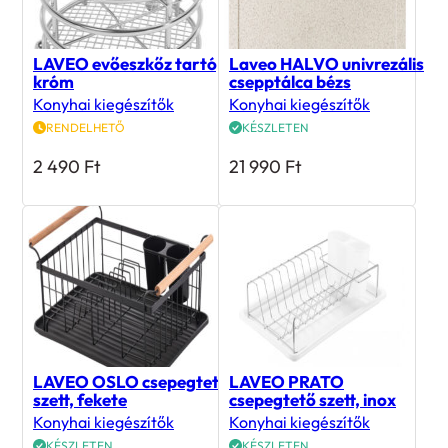
LAVEO evőeszkőz tartó,
Laveo HALVO univrezális
króm
csepptálca bézs
Konyhai kiegészítők
Konyhai kiegészítők
RENDELHETŐ
KÉSZLETEN
2 490
Ft
21 990
Ft
LAVEO OSLO csepegtető
LAVEO PRATO
szett, fekete
csepegtető szett, inox
Konyhai kiegészítők
Konyhai kiegészítők
KÉSZLETEN
KÉSZLETEN