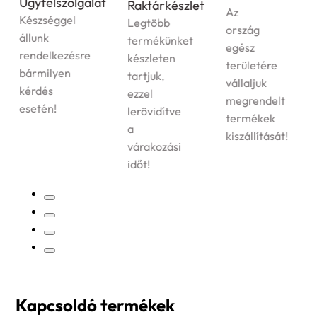
Ügyfélszolgálat
Raktárkészlet
Az
Készséggel
Legtöbb
ország
állunk
termékünket
egész
rendelkezésre
készleten
területére
bármilyen
tartjuk,
vállaljuk
kérdés
ezzel
megrendelt
esetén!
lerövidítve
termékek
a
kiszállítását!
várakozási
időt!
Kapcsoldó termékek