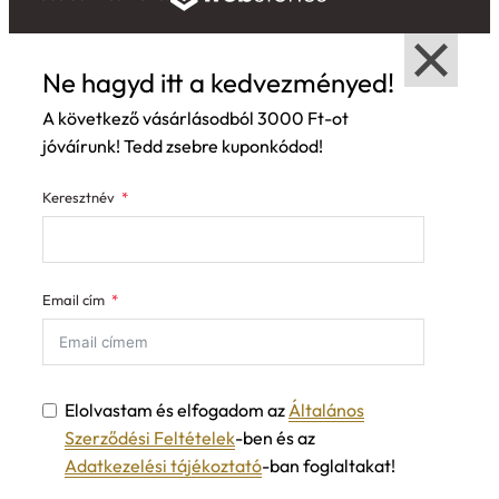
Ne hagyd itt a kedvezményed!
A következő vásárlásodból 3000 Ft-ot
jóváírunk! Tedd zsebre kuponkódod!
Keresztnév
Email cím
Elolvastam és elfogadom az
Általános
Szerződési Feltételek
-ben és az
Adatkezelési tájékoztató
-ban foglaltakat!