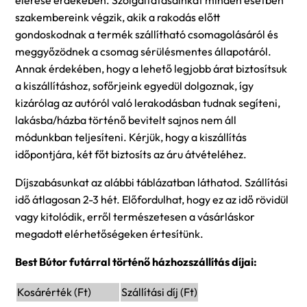
szakembereink végzik, akik a rakodás előtt
gondoskodnak a termék szállítható csomagolásáról és
meggyőzödnek a csomag sérülésmentes állapotáról.
Annak érdekében, hogy a lehető legjobb árat biztosítsuk
a kiszállításhoz, sofőrjeink egyedül dolgoznak, így
kizárólag az autóról való lerakodásban tudnak segíteni,
lakásba/házba történő bevitelt sajnos nem áll
módunkban teljesíteni. Kérjük, hogy a kiszállítás
időpontjára, két főt biztosíts az áru átvételéhez.
Díjszabásunkat az alábbi táblázatban láthatod. Szállítási
idő átlagosan 2-3 hét. Előfordulhat, hogy ez az idő rövidül
vagy kitolódik, erről természetesen a vásárláskor
megadott elérhetőségeken értesítünk.
Best Bútor futárral történő házhozszállítás díjai:
Kosárérték (Ft)
Szállítási díj (Ft)