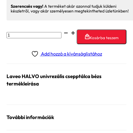
Szerencsés vagy!
A terméket akár azonnal tudjuk küldeni
készletről, vagy akár személyesen megtekintheted üzletünkben!
Laveo
Kosárba teszem
HALVO
univrezális
Add hozzá a kívánságlistához
csepptálca
bézs
mennyiség
Laveo HALVO univrezális csepptálca bézs
termékleírása
További információk