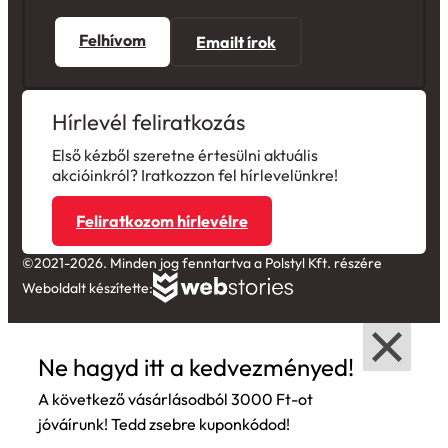
Felhívom
Emailt írok
Hírlevél feliratkozás
Első kézből szeretne értesülni aktuális
akcióinkról? Iratkozzon fel hírlevelünkre!
Feliratkozom hírlevélre
©2021-2026. Minden jog fenntartva a Polstyl Kft. részére
Weboldalt készítette:
Ne hagyd itt a kedvezményed!
A következő vásárlásodból 3000 Ft-ot
jóváírunk! Tedd zsebre kuponkódod!