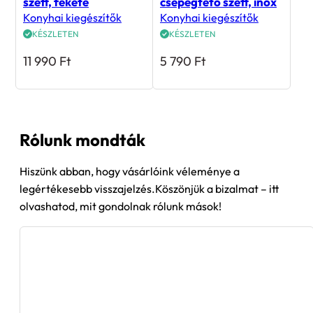
szett, fekete
csepegtető szett, inox
Konyhai kiegészítők
Konyhai kiegészítők
KÉSZLETEN
KÉSZLETEN
11 990
Ft
5 790
Ft
Rólunk mondták
Hiszünk abban, hogy vásárlóink véleménye a
legértékesebb visszajelzés.Köszönjük a bizalmat – itt
olvashatod, mit gondolnak rólunk mások!