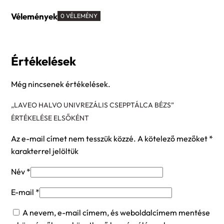
Vélemények
0 VÉLEMÉNY
Értékelések
Még nincsenek értékelések.
„LAVEO HALVO UNIVREZÁLIS CSEPPTÁLCA BÉZS”
ÉRTÉKELÉSE ELSŐKÉNT
Az e-mail címet nem tesszük közzé.
A kötelező mezőket
*
karakterrel jelöltük
Név
*
E-mail
*
A nevem, e-mail címem, és weboldalcímem mentése