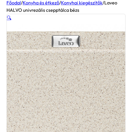
Főodal
/
Konyha és étkező
/
Konyhai kiegészítők
/
Laveo
HALVO univrezális csepptálca bézs
🔍