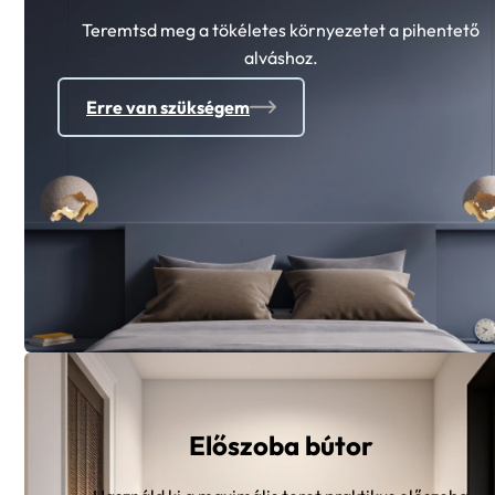
Teremtsd meg a tökéletes környezetet a pihentető
alváshoz.
Erre van szükségem
Előszoba bútor