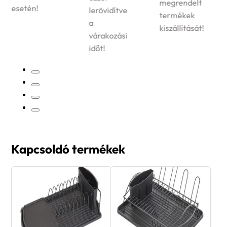
megrendelt
esetén!
lerövidítve
termékek
a
kiszállítását!
várakozási
időt!
Kapcsoldó termékek