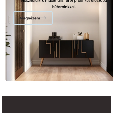
Használd ki a maximális teret praktikus előszoba
bútorainkkal.
Megnézem