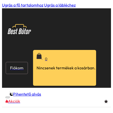
Ugrás a fő tartalomhoz
Ugrás a lábléchez
0
Fiókom
Nincsenek termékek a kosárban.
Pihentető alvás
Akciók