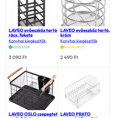
LAVEO evőeszköz tartó
LAVEO evőeszkőz tartó,
rács, fekete
króm
Konyhai kiegészítők
Konyhai kiegészítők
KÉSZLETEN
RENDELHETŐ
3 090
Ft
2 490
Ft
LAVEO OSLO csepegtető
LAVEO PRATO