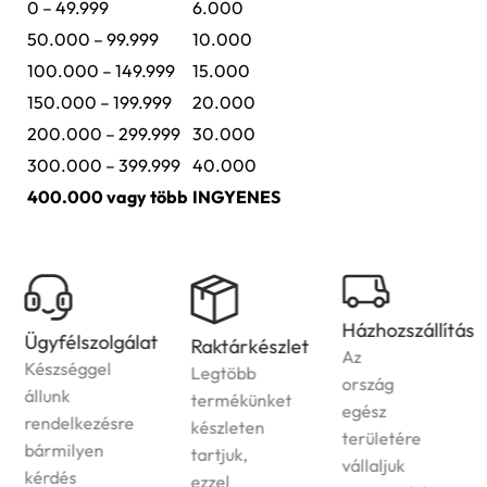
0 – 49.999
6.000
50.000 – 99.999
10.000
100.000 – 149.999
15.000
150.000 – 199.999
20.000
200.000 – 299.999
30.000
300.000 – 399.999
40.000
400.000 vagy több
INGYENES
Házhozszállítás
Ügyfélszolgálat
Raktárkészlet
Az
Készséggel
Legtöbb
ország
állunk
termékünket
egész
rendelkezésre
készleten
területére
bármilyen
tartjuk,
vállaljuk
kérdés
ezzel