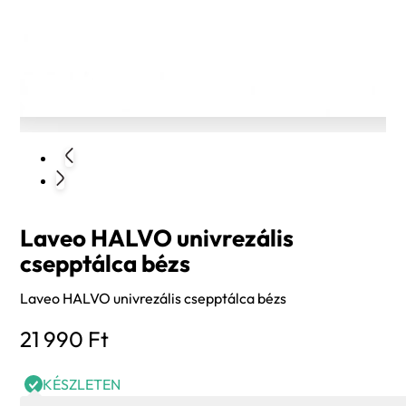
Laveo HALVO univrezális
csepptálca bézs
Laveo HALVO univrezális csepptálca bézs
21 990
Ft
KÉSZLETEN