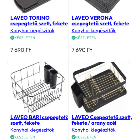
LAVEO TORINO
LAVEO VERONA
csepegtető szett, fekete
csepegtető szett, fekete
Konyhai kiegészítők
Konyhai kiegészítők
KÉSZLETEN
KÉSZLETEN
7 690
Ft
7 690
Ft
LAVEO BARI csepegtető
LAVEO Csepegtető szett,
szett, fekete
fekete / arany acél
Konyhai kiegészítők
Konyhai kiegészítők
KÉSZLETEN
KÉSZLETEN