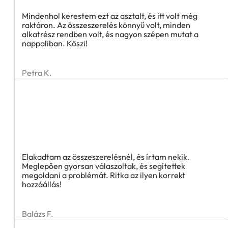
Mindenhol kerestem ezt az asztalt, és itt volt még
raktáron. Az összeszerelés könnyű volt, minden
alkatrész rendben volt, és nagyon szépen mutat a
nappaliban. Köszi!
Petra K.
Elakadtam az összeszerelésnél, és írtam nekik.
Meglepően gyorsan válaszoltak, és segítettek
megoldani a problémát. Ritka az ilyen korrekt
hozzáállás!
Balázs F.