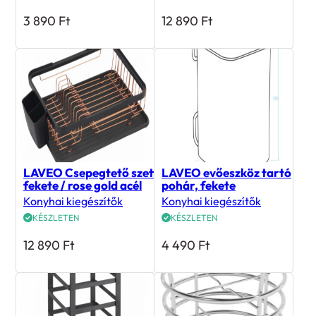
3 890
Ft
12 890
Ft
LAVEO Csepegtető szett,
LAVEO evőeszköz tartó
fekete / rose gold acél
pohár, fekete
Konyhai kiegészítők
Konyhai kiegészítők
KÉSZLETEN
KÉSZLETEN
12 890
Ft
4 490
Ft