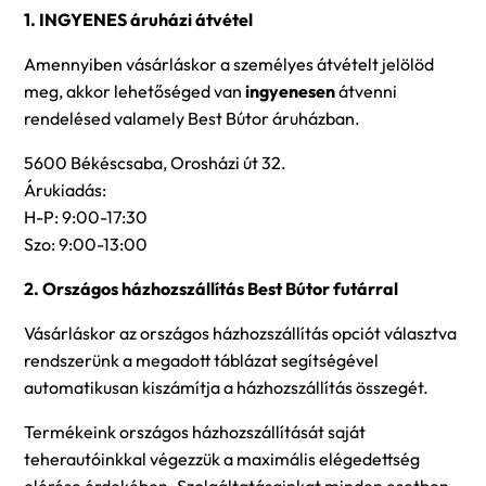
1. INGYENES áruházi átvétel
Amennyiben vásárláskor a személyes átvételt jelölöd
meg, akkor lehetőséged van
ingyenesen
átvenni
rendelésed valamely Best Bútor áruházban.
5600 Békéscsaba, Orosházi út 32.
Árukiadás:
H-P: 9:00-17:30
Szo: 9:00-13:00
2. Országos házhozszállítás Best Bútor futárral
Vásárláskor az országos házhozszállítás opciót választva
rendszerünk a megadott táblázat segítségével
automatikusan kiszámítja a házhozszállítás összegét.
Termékeink országos házhozszállítását saját
teherautóinkkal végezzük a maximális elégedettség
elérése érdekében. Szolgáltatásainkat minden esetben