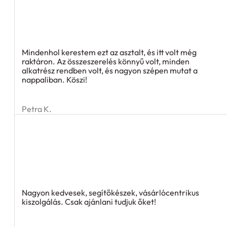
Mindenhol kerestem ezt az asztalt, és itt volt még
raktáron. Az összeszerelés könnyű volt, minden
alkatrész rendben volt, és nagyon szépen mutat a
nappaliban. Köszi!
Petra K.
Nagyon kedvesek, segítőkészek, vásárlócentrikus
kiszolgálás. Csak ajánlani tudjuk őket!
Ildikó K.