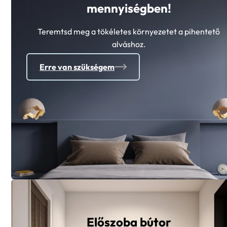
Teremtsd meg a tökéletes környezetet a pihentető
alváshoz.
Erre van szükségem
Előszoba bútor