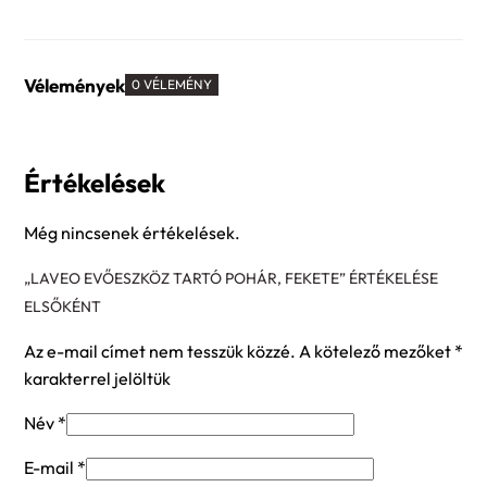
Vélemények
0 VÉLEMÉNY
Értékelések
Még nincsenek értékelések.
„LAVEO EVŐESZKÖZ TARTÓ POHÁR, FEKETE” ÉRTÉKELÉSE
ELSŐKÉNT
Az e-mail címet nem tesszük közzé.
A kötelező mezőket
*
karakterrel jelöltük
Név
*
E-mail
*