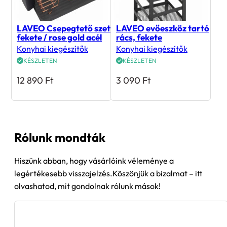
LAVEO Csepegtető szett,
LAVEO evőeszköz tartó
fekete / rose gold acél
rács, fekete
Konyhai kiegészítők
Konyhai kiegészítők
KÉSZLETEN
KÉSZLETEN
12 890
Ft
3 090
Ft
Rólunk mondták
Hiszünk abban, hogy vásárlóink véleménye a
legértékesebb visszajelzés.Köszönjük a bizalmat – itt
olvashatod, mit gondolnak rólunk mások!