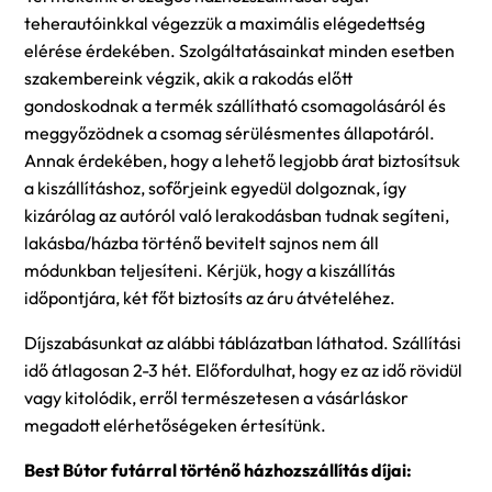
teherautóinkkal végezzük a maximális elégedettség
elérése érdekében. Szolgáltatásainkat minden esetben
szakembereink végzik, akik a rakodás előtt
gondoskodnak a termék szállítható csomagolásáról és
meggyőzödnek a csomag sérülésmentes állapotáról.
Annak érdekében, hogy a lehető legjobb árat biztosítsuk
a kiszállításhoz, sofőrjeink egyedül dolgoznak, így
kizárólag az autóról való lerakodásban tudnak segíteni,
lakásba/házba történő bevitelt sajnos nem áll
módunkban teljesíteni. Kérjük, hogy a kiszállítás
időpontjára, két főt biztosíts az áru átvételéhez.
Díjszabásunkat az alábbi táblázatban láthatod. Szállítási
idő átlagosan 2-3 hét. Előfordulhat, hogy ez az idő rövidül
vagy kitolódik, erről természetesen a vásárláskor
megadott elérhetőségeken értesítünk.
Best Bútor futárral történő házhozszállítás díjai: