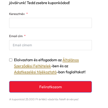
Keresztnév
Email cím
Elolvastam és elfogadom az
Általános
Szerződési Feltételek
-ben és az
Adatkezelési tájékoztató
-ban foglaltakat!
Feliratkozom
A kuponkód 25.000 Ft értékű vásárlás felett érvényes!