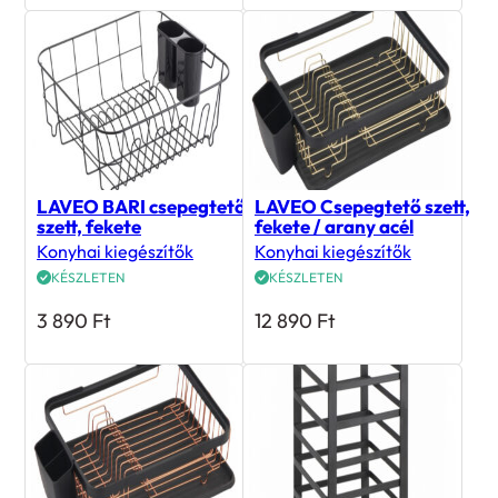
LAVEO BARI csepegtető
LAVEO Csepegtető szett,
szett, fekete
fekete / arany acél
Konyhai kiegészítők
Konyhai kiegészítők
KÉSZLETEN
KÉSZLETEN
3 890
Ft
12 890
Ft