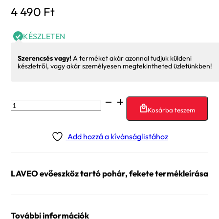
4 490
Ft
KÉSZLETEN
Szerencsés vagy!
A terméket akár azonnal tudjuk küldeni
készletről, vagy akár személyesen megtekintheted üzletünkben!
LAVEO
Kosárba teszem
evőeszköz
tartó
Add hozzá a kívánságlistához
pohár,
fekete
mennyiség
LAVEO evőeszköz tartó pohár, fekete termékleírása
További információk