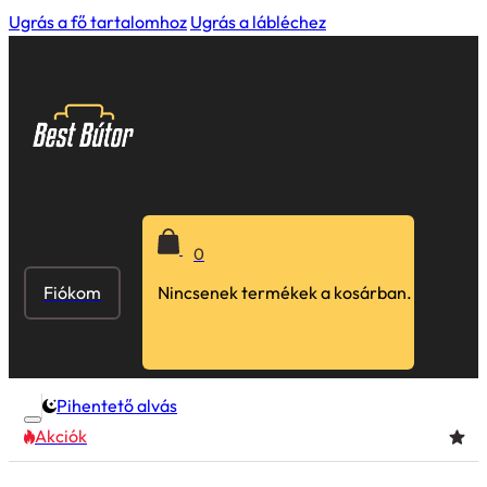
Ugrás a fő tartalomhoz
Ugrás a lábléchez
0
Fiókom
Nincsenek termékek a kosárban.
Pihentető alvás
Akciók