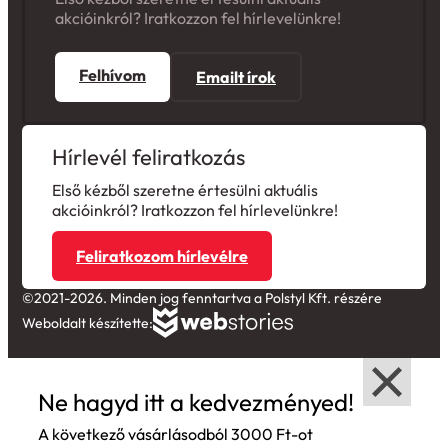
Felhívom
Emailt írok
Hírlevél feliratkozás
Első kézből szeretne értesülni aktuális
akcióinkról? Iratkozzon fel hírlevelünkre!
Feliratkozom hírlevélre
©2021-2026. Minden jog fenntartva a Polstyl Kft. részére
Weboldalt készítette:
Ne hagyd itt a kedvezményed!
A következő vásárlásodból 3000 Ft-ot
jóváírunk! Tedd zsebre kuponkódod!