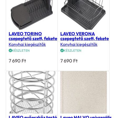
LAVEO TORINO
LAVEO VERONA
csepegtető szett, fekete
csepegtető szett, fekete
Konyhai kiegészítők
Konyhai kiegészítők
KÉSZLETEN
KÉSZLETEN
7 690
Ft
7 690
Ft
LAVEO evőeszkőz tartó,
Laveo HALVO univrezális
króm
csepptálca bézs