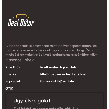
A bútoriparban szerzett több mint 20 éves tapasztalatunk és
több ezer elégedett vásárlónk a garancia arra, hogy Ön is
minőségi termékekre és kiváló szolgáltatásra számíthat tőlünk.
Hasznos linkek
Kiszállítás
Adatkezelési tájékoztató
Fizetés
Általános Szerződési Feltételek
Kapcsolat
Fogyasztói tájékoztató
GYIK
Ügyfélszolgálat
Első kézből szeretne értesülni aktuális
akcióinkról? Iratkozzon fel hírlevelünkre!