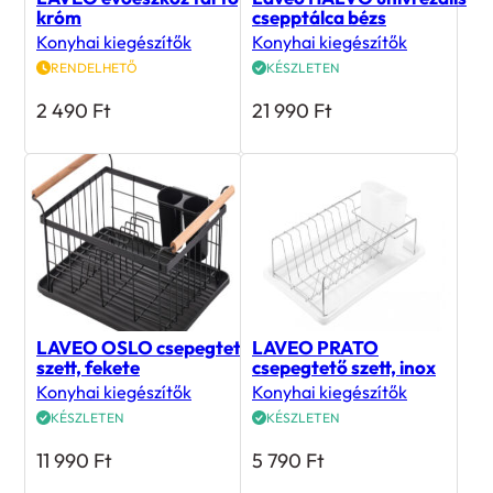
Konyhai kiegészítők
Konyhai kiegészítők
RENDELHETŐ
KÉSZLETEN
2 490
Ft
21 990
Ft
LAVEO OSLO csepegtető
LAVEO PRATO
szett, fekete
csepegtető szett, inox
Konyhai kiegészítők
Konyhai kiegészítők
KÉSZLETEN
KÉSZLETEN
11 990
Ft
5 790
Ft