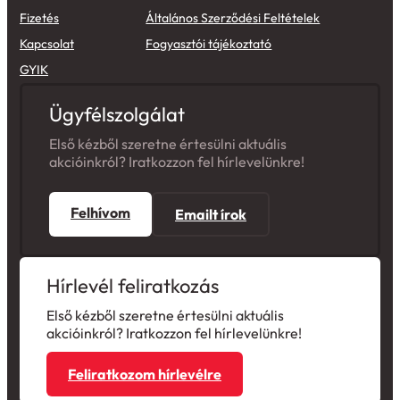
Fizetés
Általános Szerződési Feltételek
Kapcsolat
Fogyasztói tájékoztató
GYIK
Ügyfélszolgálat
Első kézből szeretne értesülni aktuális
akcióinkról? Iratkozzon fel hírlevelünkre!
Felhívom
Emailt írok
Hírlevél feliratkozás
Első kézből szeretne értesülni aktuális
akcióinkról? Iratkozzon fel hírlevelünkre!
Feliratkozom hírlevélre