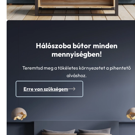
Hálószoba bútor minden
mennyiségben!
Teremtsd meg a tökéletes környezetet a pihentető
alváshoz.
Erre van szükségem