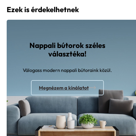
Ezek is érdekelhetnek
Nappali bútorok széles
választéka!
Válogass modern nappali bútoraink közül.
Megnézem a kínálatot