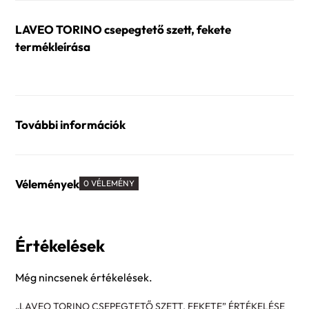
mennyiség
LAVEO TORINO csepegtető szett, fekete
termékleírása
További információk
Vélemények
0 VÉLEMÉNY
Értékelések
Még nincsenek értékelések.
„LAVEO TORINO CSEPEGTETŐ SZETT, FEKETE” ÉRTÉKELÉSE