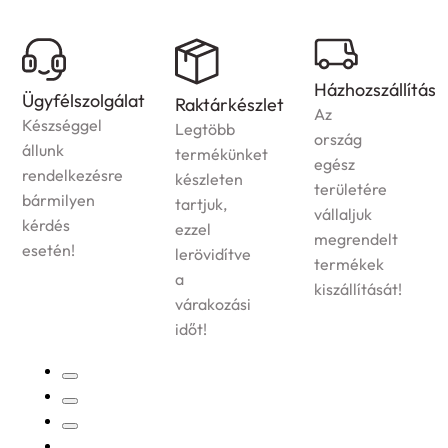
Házhozszállítás
Ügyfélszolgálat
Raktárkészlet
Az
Készséggel
Legtöbb
ország
állunk
termékünket
egész
rendelkezésre
készleten
területére
bármilyen
tartjuk,
vállaljuk
kérdés
ezzel
megrendelt
esetén!
lerövidítve
termékek
a
kiszállítását!
várakozási
időt!