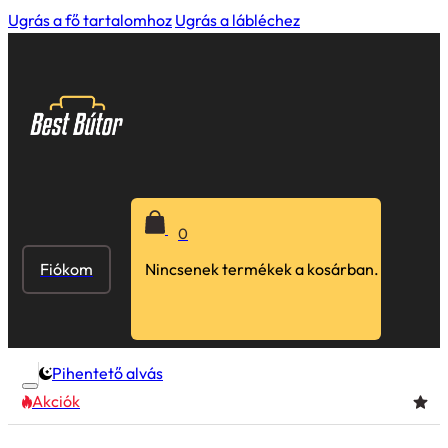
Ugrás a fő tartalomhoz
Ugrás a lábléchez
0
Fiókom
Nincsenek termékek a kosárban.
Pihentető alvás
Akciók