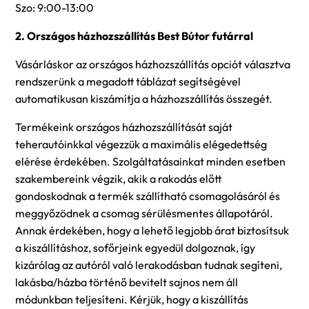
Szo: 9:00-13:00
2. Országos házhozszállítás Best Bútor futárral
Vásárláskor az országos házhozszállítás opciót választva
rendszerünk a megadott táblázat segítségével
automatikusan kiszámítja a házhozszállítás összegét.
Termékeink országos házhozszállítását saját
teherautóinkkal végezzük a maximális elégedettség
elérése érdekében. Szolgáltatásainkat minden esetben
szakembereink végzik, akik a rakodás előtt
gondoskodnak a termék szállítható csomagolásáról és
meggyőzödnek a csomag sérülésmentes állapotáról.
Annak érdekében, hogy a lehető legjobb árat biztosítsuk
a kiszállításhoz, sofőrjeink egyedül dolgoznak, így
kizárólag az autóról való lerakodásban tudnak segíteni,
lakásba/házba történő bevitelt sajnos nem áll
módunkban teljesíteni. Kérjük, hogy a kiszállítás