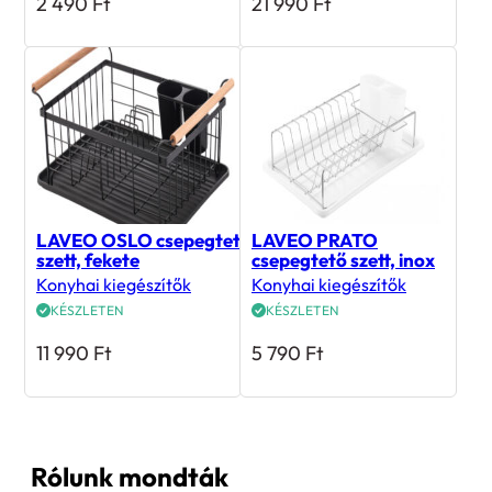
2 490
Ft
21 990
Ft
LAVEO OSLO csepegtető
LAVEO PRATO
szett, fekete
csepegtető szett, inox
Konyhai kiegészítők
Konyhai kiegészítők
KÉSZLETEN
KÉSZLETEN
11 990
Ft
5 790
Ft
Rólunk mondták