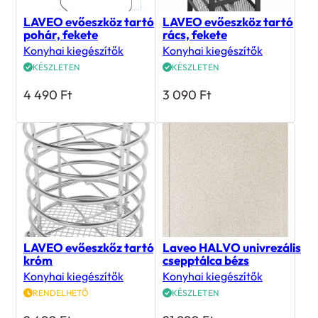
LAVEO evőeszköz tartó
LAVEO evőeszköz tartó
pohár, fekete
rács, fekete
Konyhai kiegészítők
Konyhai kiegészítők
KÉSZLETEN
KÉSZLETEN
4 490
Ft
3 090
Ft
LAVEO evőeszkőz tartó,
Laveo HALVO univrezális
króm
csepptálca bézs
Konyhai kiegészítők
Konyhai kiegészítők
RENDELHETŐ
KÉSZLETEN