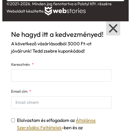
©2021-2026. Minden jog fenntartva a Polstyl Kft. részére
Weboldalt készítette:
Ne hagyd itt a kedvezményed!
A következő vásárlásodból 3000 Ft-ot
jóváírunk! Tedd zsebre kuponkódod!
Keresztnév
Email cím
Elolvastam és elfogadom az
Általános
Szerződési Feltételek
-ben és az