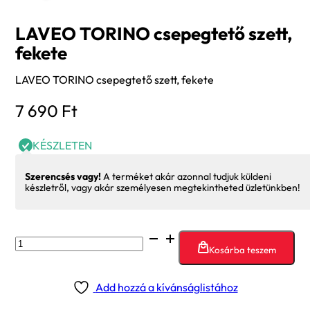
LAVEO TORINO csepegtető szett,
fekete
LAVEO TORINO csepegtető szett, fekete
7 690
Ft
KÉSZLETEN
Szerencsés vagy!
A terméket akár azonnal tudjuk küldeni
készletről, vagy akár személyesen megtekintheted üzletünkben!
LAVEO
Kosárba teszem
TORINO
csepegtető
Add hozzá a kívánságlistához
szett,
fekete