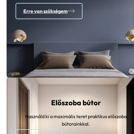
Erre van szükségem
Előszoba bútor
Használd ki a maximális teret praktikus előszoba
bútorainkkal.