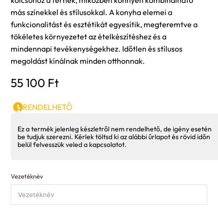
kölcsönöz a térnek, miközben könnyen kombinálható
más színekkel és stílusokkal. A konyha elemei a
funkcionalitást és esztétikát egyesítik, megteremtve a
tökéletes környezetet az ételkészítéshez és a
mindennapi tevékenységekhez. Időtlen és stílusos
megoldást kínálnak minden otthonnak.
55 100
Ft
RENDELHETŐ
Ez a termék jelenleg készletről nem rendelhető, de igény esetén
be tudjuk szerezni. Kérlek töltsd ki az alábbi űrlapot és rövid időn
belül felvesszük veled a kapcsolatot.
Vezetéknév