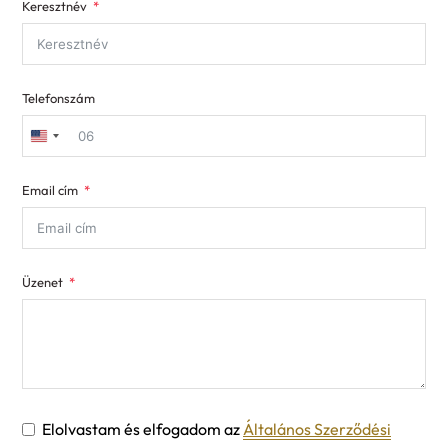
Keresztnév
Telefonszám
United
States
Email cím
+1
Üzenet
Elolvastam és elfogadom az
Általános Szerződési