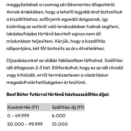
meggyőzödnek a csomag sérülésmentes állapotáról.
Annak érdekében, hogy a lehető legjobb árat biztosítsuk
a kiszállításhoz, sofőrjeink egyedül dolgoznak, így
kizárólag az autóról való lerakodásban tudnak segíteni,
lakásba/házba történő bevitelt sajnos nem áll
módunkban teljesíteni. Kérjük, hogy a kiszállítás
időpontjára, két főt biztosíts az áru átvételéhez.
Díjszabásunkat az alábbi táblázatban láthatod. Szállítási
idő átlagosan 2-3 hét. Előfordulhat, hogy ez az idő rövidül
vagy kitolódik, erről természetesen a vásárláskor
megadott elérhetőségeken értesítünk.
Best Bútor futárral történő házhozszállítás díjai:
Kosárérték (Ft)
Szállítási díj (Ft)
0 – 49.999
6.000
50.000 – 99.999
10.000