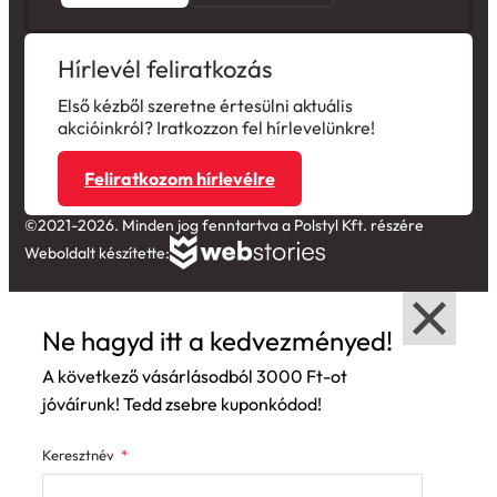
Hírlevél feliratkozás
Első kézből szeretne értesülni aktuális
akcióinkról? Iratkozzon fel hírlevelünkre!
Feliratkozom hírlevélre
©2021-2026. Minden jog fenntartva a Polstyl Kft. részére
Weboldalt készítette:
Ne hagyd itt a kedvezményed!
A következő vásárlásodból 3000 Ft-ot
jóváírunk! Tedd zsebre kuponkódod!
Keresztnév