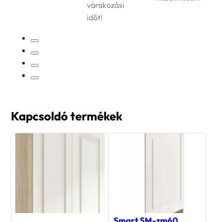
várakozási
időt!
Kapcsoldó termékek
Smart SM-zm60