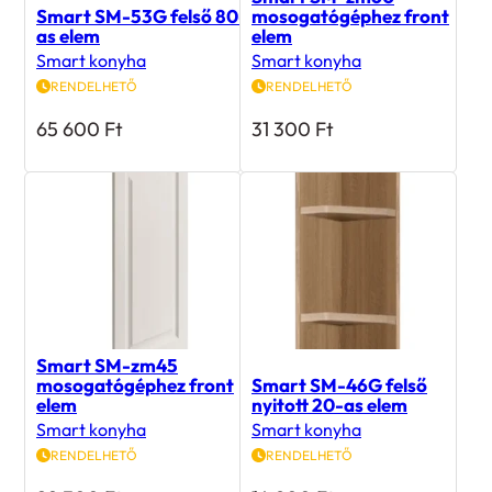
Smart SM-53G felső 80-
mosogatógéphez front
as elem
elem
Smart konyha
Smart konyha
RENDELHETŐ
RENDELHETŐ
65 600
Ft
31 300
Ft
Smart SM-zm45
mosogatógéphez front
Smart SM-46G felső
elem
nyitott 20-as elem
Smart konyha
Smart konyha
RENDELHETŐ
RENDELHETŐ