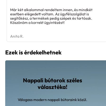
Már két alkalommal rendeltem innen, és mindkét
esetben elégedett voltam. Az ügyfélszolgálat is
segítőkész, a termékek pedig szépek és tartósak.
Köszönöm a korrekt ügyintézést!
Anita R.
Ezek is érdekelhetnek
Nappali bútorok széles
választéka!
Válogass modern nappali bútoraink közül.