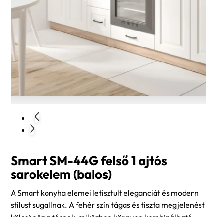
Smart SM-44G felső 1 ajtós
sarokelem (balos)
A Smart konyha elemei letisztult eleganciát és modern
stílust sugallnak. A fehér szín tágas és tiszta megjelenést