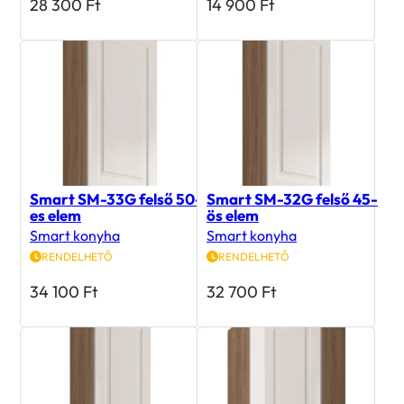
28 300
Ft
14 900
Ft
Smart SM-33G felső 50-
Smart SM-32G felső 45-
es elem
ös elem
Smart konyha
Smart konyha
RENDELHETŐ
RENDELHETŐ
34 100
Ft
32 700
Ft