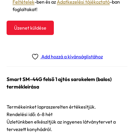
Feltételek
-ben és az
Adatkezelési tájékoztató
-ban
foglaltakat!
Üzenet küldése
Add hozzá a kívánságlistához
Smart SM-44G felső 1 ajtós sarokelem (balos)
termékleírása
Termékeinket lapraszerelten értékesítjük.
Rendelési idő: 6-8 hét
Üzletünkben elkészítjük az ingyenes látványtervet a
tervezett konyhádról.