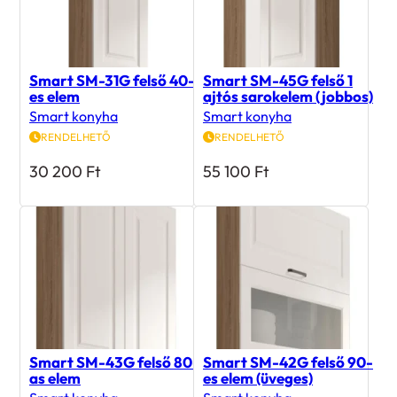
Smart SM-31G felső 40-
Smart SM-45G felső 1
es elem
ajtós sarokelem (jobbos)
Smart konyha
Smart konyha
RENDELHETŐ
RENDELHETŐ
30 200
Ft
55 100
Ft
Smart SM-43G felső 80-
Smart SM-42G felső 90-
as elem
es elem (üveges)