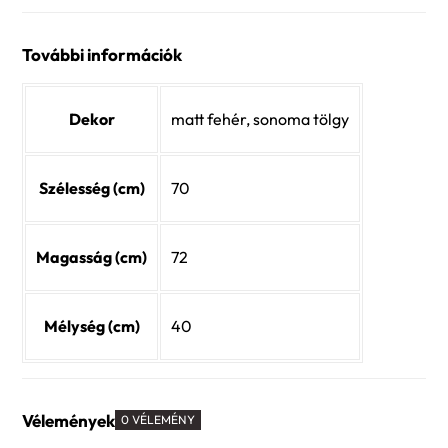
További információk
Dekor
matt fehér, sonoma tölgy
Szélesség (cm)
70
Magasság (cm)
72
Mélység (cm)
40
Vélemények
0 VÉLEMÉNY