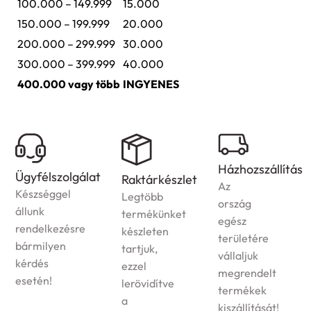
100.000 – 149.999
15.000
150.000 – 199.999
20.000
200.000 – 299.999
30.000
300.000 – 399.999
40.000
400.000 vagy több
INGYENES
Házhozszállítás
Ügyfélszolgálat
Raktárkészlet
Az
Készséggel
Legtöbb
ország
állunk
termékünket
egész
rendelkezésre
készleten
területére
bármilyen
tartjuk,
vállaljuk
kérdés
ezzel
megrendelt
esetén!
lerövidítve
termékek
a
kiszállítását!