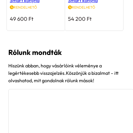
Smart konyha
Smart konyha
RENDELHETŐ
RENDELHETŐ
49 600
Ft
54 200
Ft
Rólunk mondták
Hiszünk abban, hogy vásárlóink véleménye a
legértékesebb visszajelzés.Köszönjük a bizalmat – itt
olvashatod, mit gondolnak rólunk mások!