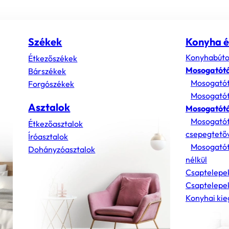
Székek
Konyha é
Konyhabúto
Étkezőszékek
Mosogatót
Bárszékek
Mosogatót
Forgószékek
Mosogatót
Asztalok
Mosogatótá
Mosogatót
Étkezőasztalok
csepegtető
Íróasztalok
Mosogatót
Dohányzóasztalok
nélkül
Csaptelepe
Csaptelepek
Konyhai kie