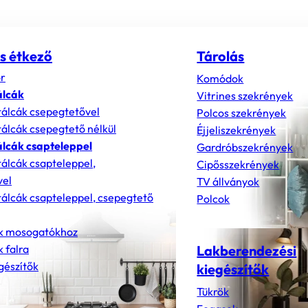
s étkező
Tárolás
r
Komódok
álcák
Vitrines szekrények
álcák csepegtetővel
Polcos szekrények
álcák csepegtető nélkül
Éjjeliszekrények
lcák csapteleppel
Gardróbszekrények
álcák csapteleppel,
Cipősszekrények
vel
TV állványok
álcák csapteleppel, csepegtető
Polcok
k mosogatókhoz
 falra
Lakberendezési
gészítők
kiegészítők
Tükrök