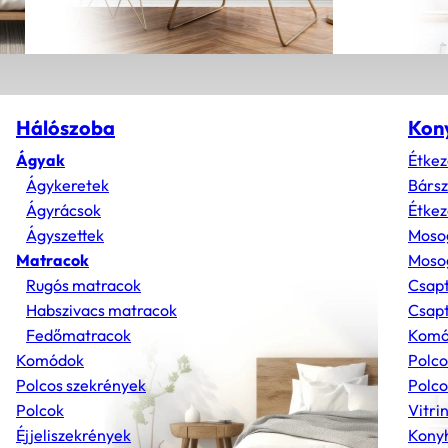
Hálószoba
Kon
Ágyak
Étkez
Ágykeretek
Bárs
Ágyrácsok
Étkez
Ágyszettek
Moso
Matracok
Mosog
Rugós matracok
Csap
Habszivacs matracok
Csapt
Fedőmatracok
Komó
Komódok
Polco
Polcos szekrények
Polco
Polcok
Vitri
Éjjeliszekrények
Konyh