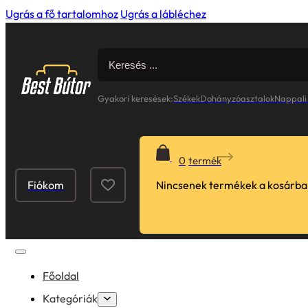
Ugrás a fő tartalomhoz
Ugrás a lábléchez
Search
for:
Gyakori keresések:
Székek
Dohányzóasztalok
Nappali
0
Fiókom
Nincsenek termékek a kosárba
Főoldal
Kategóriák