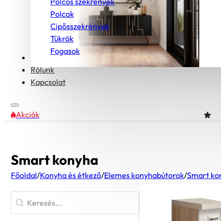
Polcos szekrények
Polcok
Cipősszekrények
Tükrök
Fogasok
Bútorcsaládok
Rólunk
Kapcsolat
Akciók
Smart konyha
Főoldal
/
Konyha és étkező
/
Elemes konyhabútorok
/
Smart ko
Termék kereső