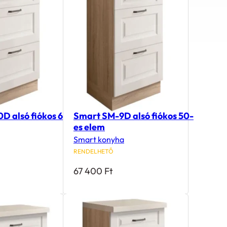
D alsó fiókos 60-
Smart SM-9D alsó fiókos 50-
es elem
Smart konyha
RENDELHETŐ
67 400
Ft