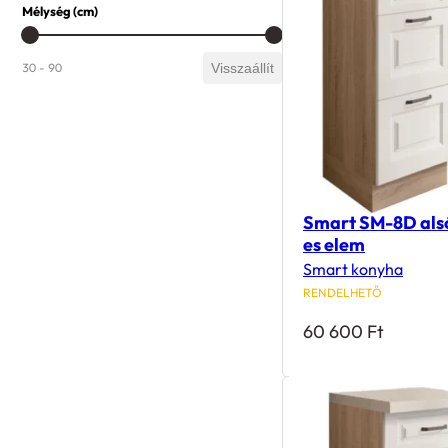
Mélység (cm)
Mélység (cm)
30 - 90
Visszaállít
Smart SM-8D alsó
es elem
Smart konyha
RENDELHETŐ
60 600
Ft