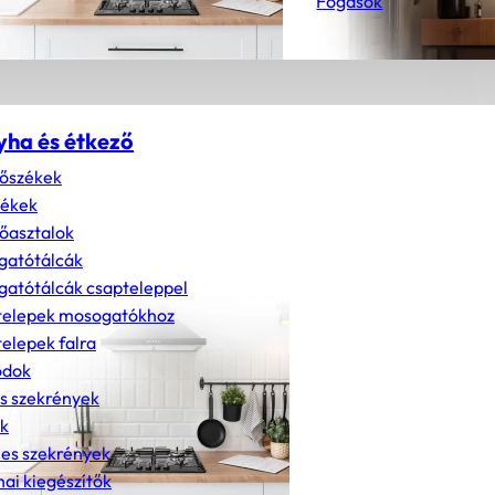
Fogasok
yha és étkező
őszékek
zékek
őasztalok
gatótálcák
atótálcák csapteleppel
telepek mosogatókhoz
elepek falra
dok
s szekrények
k
nes szekrények
ai kiegészítők