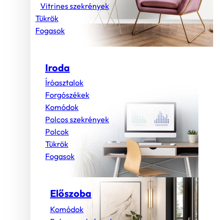
Vitrines szekrények
Tükrök
Fogasok
Iroda
Íróasztalok
Forgószékek
Komódok
Polcos szekrények
Polcok
Tükrök
Fogasok
Előszoba
Komódok