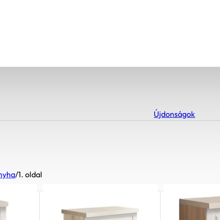
Újdonságok
nyha
/
1. oldal