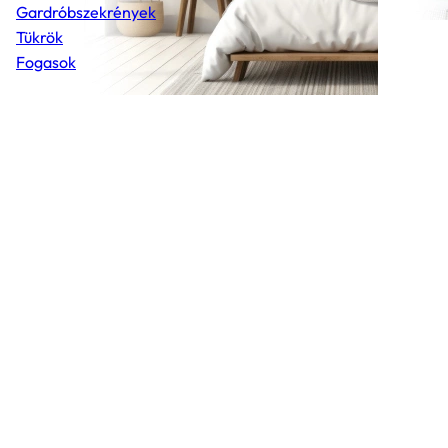
Gardróbszekrények
Tükrök
Fogasok