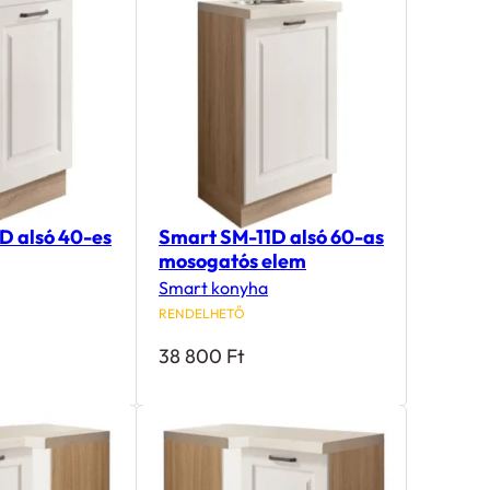
D alsó 40-es
Smart SM-11D alsó 60-as
mosogatós elem
Smart konyha
RENDELHETŐ
38 800
Ft