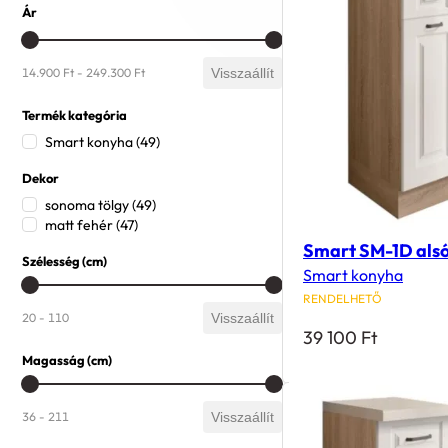
Ár
Ár
14.900 Ft - 249.300 Ft
Visszaállít
Termék kategória
Termék kategória
Smart konyha
(49)
Dekor
Dekor
sonoma tölgy
(49)
matt fehér
(47)
Smart SM-1D alsó
Szélesség (cm)
Smart konyha
Szélesség (cm)
RENDELHETŐ
20 - 110
Visszaállít
39 100
Ft
Magasság (cm)
Magasság (cm)
36 - 211
Visszaállít