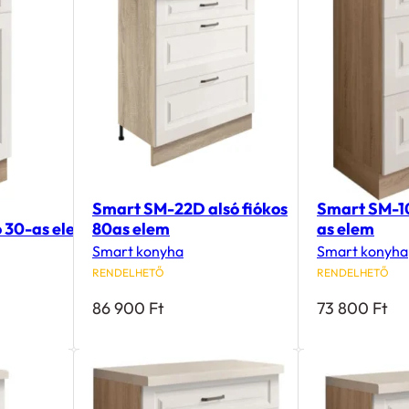
Smart SM-22D alsó fiókos
Smart SM-10
 30-as elem
80as elem
as elem
Smart konyha
Smart konyha
RENDELHETŐ
RENDELHETŐ
86 900
Ft
73 800
Ft