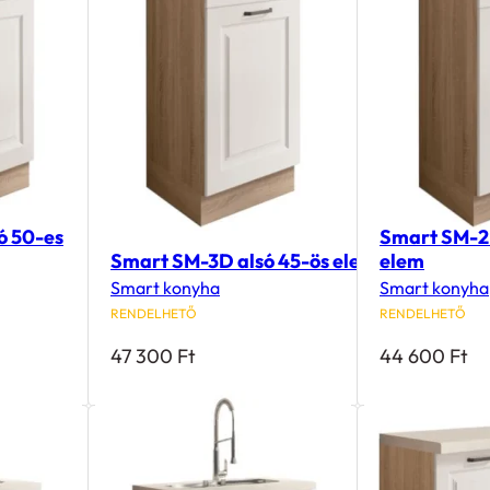
ó 50-es
Smart SM-2
Smart SM-3D alsó 45-ös elem
elem
Smart konyha
Smart konyha
RENDELHETŐ
RENDELHETŐ
47 300
Ft
44 600
Ft