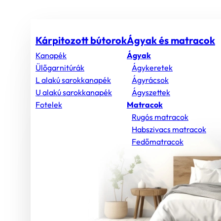
Kárpitozott bútorok
Ágyak és matracok
Kanapék
Ágyak
Ülőgarnitúrák
Ágykeretek
L alakú sarokkanapék
Ágyrácsok
U alakú sarokkanapék
Ágyszettek
Fotelek
Matracok
Rugós matracok
Habszivacs matracok
Fedőmatracok