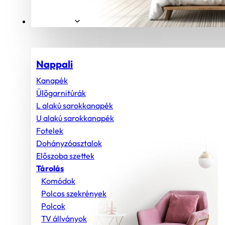
Helyiségek
Nappali
Kanapék
Ülőgarnitúrák
L alakú sarokkanapék
U alakú sarokkanapék
Fotelek
Dohányzóasztalok
Előszoba szettek
Tárolás
Komódok
Polcos szekrények
Polcok
TV állványok