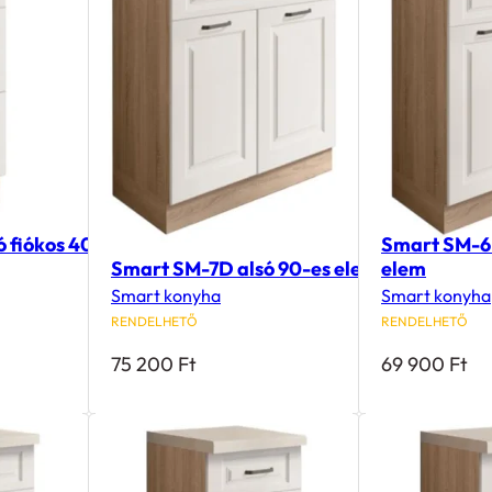
 fiókos 40-
Smart SM-6
Smart SM-7D alsó 90-es elem
elem
Smart konyha
Smart konyha
RENDELHETŐ
RENDELHETŐ
75 200
Ft
69 900
Ft