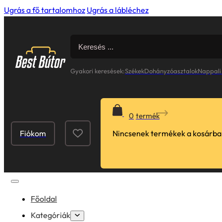
Ugrás a fő tartalomhoz
Ugrás a lábléchez
Search
for:
Gyakori keresések:
Székek
Dohányzóasztalok
Nappali
0
Fiókom
Nincsenek termékek a kosárba
Főoldal
Kategóriák