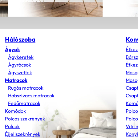
Hálószoba
Kon
Ágyak
Étkez
Ágykeretek
Bárs
Ágyrácsok
Étkez
Ágyszettek
Moso
Matracok
Mosog
Rugós matracok
Csap
Habszivacs matracok
Csapt
Fedőmatracok
Komó
Komódok
Polco
Polcos szekrények
Polco
Polcok
Vitri
Éjjeliszekrények
Konyh