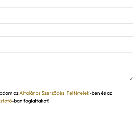
ogadom az
Általános Szerződési Feltételek
-ben és az
oztató
-ban foglaltakat!