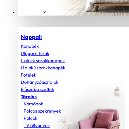
Helyiségek
Nappali
Kanapék
Ülőgarnitúrák
L alakú sarokkanapék
U alakú sarokkanapék
Fotelek
Dohányzóasztalok
Előszoba szettek
Tárolás
Komódok
Polcos szekrények
Polcok
TV állványok