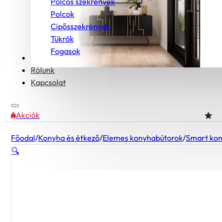
Polcos szekrények
Polcok
Cipősszekrények
Tükrök
Fogasok
Bútorcsaládok
Rólunk
Kapcsolat
Akciók
Főodal
/
Konyha és étkező
/
Elemes konyhabútorok
/
Smart ko
🔍