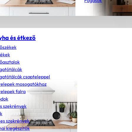
Fogasok
yha és étkező
őszékek
zékek
őasztalok
gatótálcák
atótálcák csapteleppel
telepek mosogatókhoz
elepek falra
dok
s szekrények
k
nes szekrények
ai kiegészítők