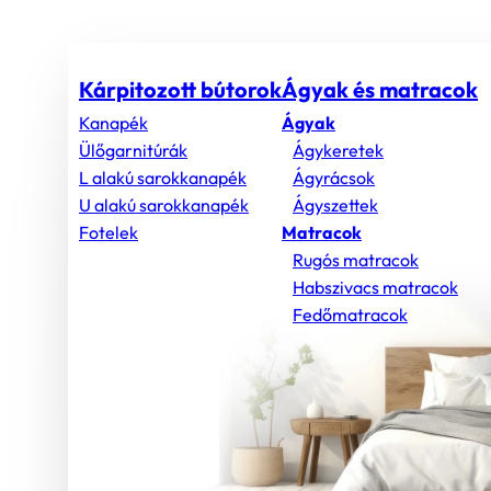
Kárpitozott bútorok
Ágyak és matracok
Kanapék
Ágyak
Ülőgarnitúrák
Ágykeretek
L alakú sarokkanapék
Ágyrácsok
U alakú sarokkanapék
Ágyszettek
Fotelek
Matracok
Rugós matracok
Habszivacs matracok
Fedőmatracok