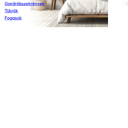
Gardróbszekrények
Tükrök
Fogasok