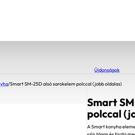
Újdonságok
nyha
/
Smart SM-25D alsó sarokelem polccal (jobb oldalas)
Smart SM
polccal (j
A Smart konyha elemei 
szín tágas és tiszta 