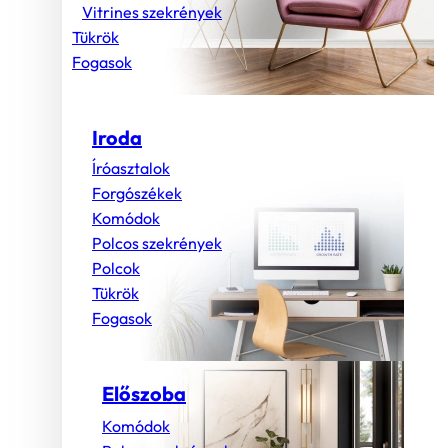
Vitrines szekrények
Tükrök
Fogasok
Iroda
Íróasztalok
Forgószékek
Komódok
Polcos szekrények
Polcok
Tükrök
Fogasok
Előszoba
Komódok