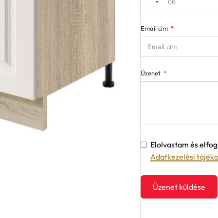
Email cím
Üzenet
Elolvastam és elf
Adatkezelési tájék
Üzenet küldése