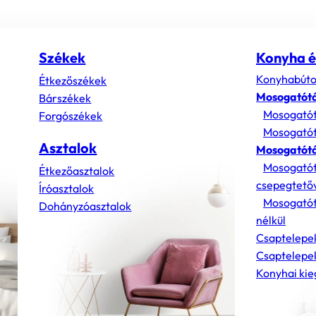
Székek
Konyha é
Konyhabúto
Étkezőszékek
Mosogatót
Bárszékek
Mosogatót
Forgószékek
Mosogatót
Asztalok
Mosogatótá
Mosogatót
Étkezőasztalok
csepegtető
Íróasztalok
Mosogatót
Dohányzóasztalok
nélkül
Csaptelepe
Csaptelepek
Konyhai kie