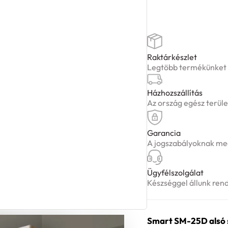
Raktárkészlet
Legtöbb termékünket ké
Házhozszállítás
Az ország egész terüle
Garancia
A jogszabályoknak meg
Ügyfélszolgálat
Készséggel állunk ren
Smart SM-25D alsó s