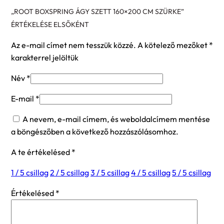
„ROOT BOXSPRING ÁGY SZETT 160×200 CM SZÜRKE”
ÉRTÉKELÉSE ELSŐKÉNT
Az e-mail címet nem tesszük közzé.
A kötelező mezőket
*
karakterrel jelöltük
Név
*
E-mail
*
A nevem, e-mail címem, és weboldalcímem mentése
a böngészőben a következő hozzászólásomhoz.
A te értékelésed
*
1 / 5 csillag
2 / 5 csillag
3 / 5 csillag
4 / 5 csillag
5 / 5 csillag
Értékelésed
*