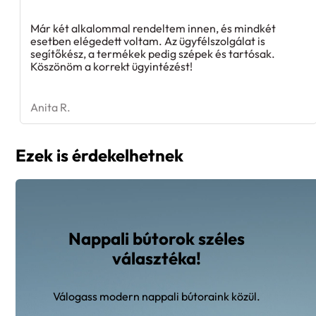
Már két alkalommal rendeltem innen, és mindkét
esetben elégedett voltam. Az ügyfélszolgálat is
segítőkész, a termékek pedig szépek és tartósak.
Köszönöm a korrekt ügyintézést!
Anita R.
Ezek is érdekelhetnek
Nappali bútorok széles
választéka!
Válogass modern nappali bútoraink közül.