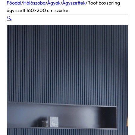
Főodal
/
Hálószoba
/
Ágyak
/
Ágyszettek
/
Root boxspring
ágy szett 160×200 cm szürke
🔍