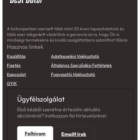
A bútoriparban szerzett több mint 20 éves tapasztalatunk és
több ezer elégedett vásárlónk a garancia arra, hogy Ön is
minőségi termékekre és kiváló szolgáltatásra számíthat tőlünk.
Hasznos linkek
Kiszállítás
Adatkezelési tájékoztató
Fizetés
Általános Szerződési Feltételek
Kapcsolat
Fogyasztói tájékoztató
GYIK
Ügyfélszolgálat
Első kézből szeretne értesülni aktuális
akcióinkról? Iratkozzon fel hírlevelünkre!
Felhívom
Emailt írok