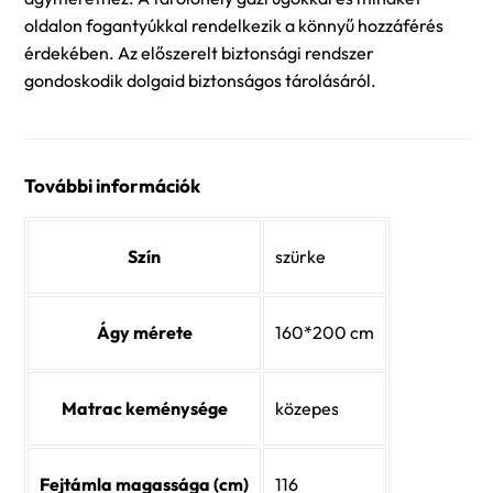
oldalon fogantyúkkal rendelkezik a könnyű hozzáférés
érdekében. Az előszerelt biztonsági rendszer
gondoskodik dolgaid biztonságos tárolásáról.
További információk
Szín
szürke
Ágy mérete
160*200 cm
Matrac keménysége
közepes
Fejtámla magassága (cm)
116