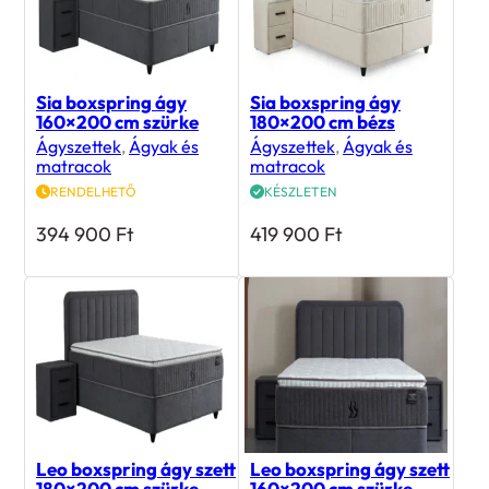
Sia boxspring ágy
Sia boxspring ágy
160×200 cm szürke
180×200 cm bézs
Ágyszettek
,
Ágyak és
Ágyszettek
,
Ágyak és
matracok
matracok
RENDELHETŐ
KÉSZLETEN
394 900
Ft
419 900
Ft
Leo boxspring ágy szett
Leo boxspring ágy szett
180×200 cm szürke
160×200 cm szürke