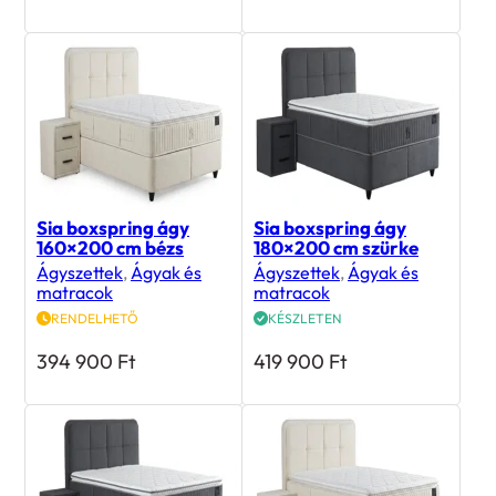
Sia boxspring ágy
Sia boxspring ágy
160×200 cm bézs
180×200 cm szürke
Ágyszettek
,
Ágyak és
Ágyszettek
,
Ágyak és
matracok
matracok
RENDELHETŐ
KÉSZLETEN
394 900
Ft
419 900
Ft