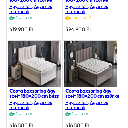
Ágyszettek
,
Ágyak és
Ágyszettek
,
Ágyak és
matracok
matracok
KÉSZLETEN
RENDELHETŐ
419 900
Ft
394 900
Ft
Costa boxspring ágy
Costa boxspring ágy
szett 180×200 cm bézs
szett 180×200 cm szürke
Ágyszettek
,
Ágyak és
Ágyszettek
,
Ágyak és
matracok
matracok
KÉSZLETEN
KÉSZLETEN
416 500
Ft
416 500
Ft