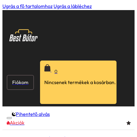
Ugrás a fő tartalomhoz
Ugrás a lábléchez
0
Fiókom
Nincsenek termékek a kosárban.
Pihentető alvás
Akciók