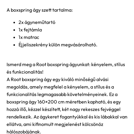
A boxspring ágy szett tartalma:
2x ágyneműtartó
1x fejtámla
1x matrac
Éjjeliszekrény külön megvásárolható.
Ismerd meg a Root boxspring ágyunkat: kényelem, stílus
és funkcionalitás!
A Root boxspring ágy egy kiváló minőségű alvási
megoldás, amely megfelel a kényelem, a stílus és a
funkcionalitás legmagasabb követelményeinek. Ez a
boxspring ágy 160×200 cm méretben kapható, és egy
hozzá illő, kézzel készített, két nagy rekeszes fejvéggel
rendelkezik. Az ágykeret fogantyúkkal és kis lábakkal van
ellátva, ami kifinomult megjelenést kölcsönöz
hálószobájának.