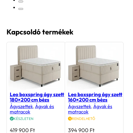
Kapcsoldó termékek
Leo boxspring ágy szett
Leo boxspring ágy szett
180×200 cm bézs
160×200 cm bézs
Ágyszettek
,
Ágyak és
Ágyszettek
,
Ágyak és
matracok
matracok
KÉSZLETEN
RENDELHETŐ
419 900
Ft
394 900
Ft