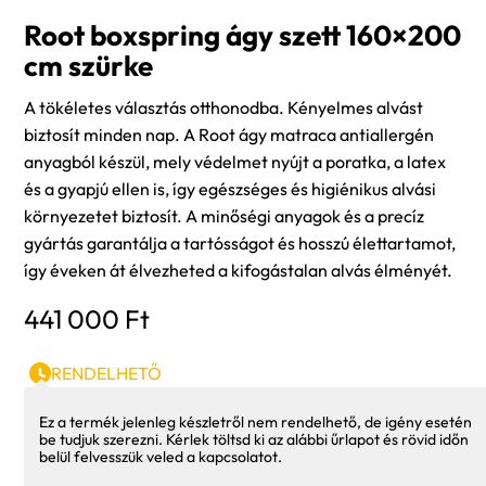
Root boxspring ágy szett 160×200
cm szürke
A tökéletes választás otthonodba. Kényelmes alvást
biztosít minden nap. A Root ágy matraca antiallergén
anyagból készül, mely védelmet nyújt a poratka, a latex
és a gyapjú ellen is, így egészséges és higiénikus alvási
környezetet biztosít. A minőségi anyagok és a precíz
gyártás garantálja a tartósságot és hosszú élettartamot,
így éveken át élvezheted a kifogástalan alvás élményét.
441 000
Ft
RENDELHETŐ
Ez a termék jelenleg készletről nem rendelhető, de igény esetén
be tudjuk szerezni. Kérlek töltsd ki az alábbi űrlapot és rövid időn
belül felvesszük veled a kapcsolatot.