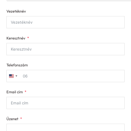
Vezetéknév
Keresztnév
Telefonszám
United
States
Email cím
+1
Üzenet