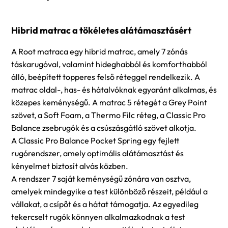
Hibrid matrac a tökéletes alátámasztásért
A Root matraca egy hibrid matrac, amely 7 zónás
táskarugóval, valamint hideghabból és komforthabból
álló, beépített topperes felső réteggel rendelkezik. A
matrac oldal-, has- és hátalvóknak egyaránt alkalmas, és
közepes keménységű. A matrac 5 rétegét a Grey Point
szövet, a Soft Foam, a Thermo Filc réteg, a Classic Pro
Balance zsebrugók és a csúszásgátló szövet alkotja.
A Classic Pro Balance Pocket Spring egy fejlett
rugórendszer, amely optimális alátámasztást és
kényelmet biztosít alvás közben.
A rendszer 7 saját keménységű zónára van osztva,
amelyek mindegyike a test különböző részeit, például a
vállakat, a csípőt és a hátat támogatja. Az egyedileg
tekercselt rugók könnyen alkalmazkodnak a test