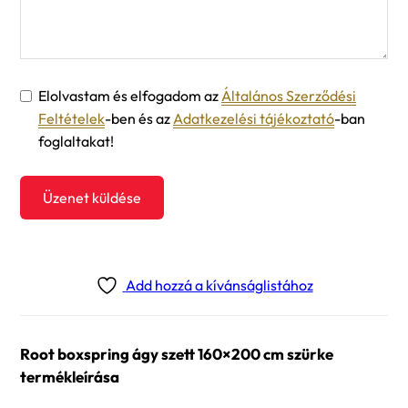
Elolvastam és elfogadom az
Általános Szerződési
Feltételek
-ben és az
Adatkezelési tájékoztató
-ban
foglaltakat!
Üzenet küldése
Add hozzá a kívánságlistához
Root boxspring ágy szett 160×200 cm szürke
termékleírása