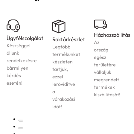
Házhozszállítás
Garancia
Raktárkészlet
Az
A
Legtöbb
ország
jogszabályoknak
termékünket
egész
megfelelően
készleten
területére
garanciát
tartjuk,
vállaljuk
vállalunk
ezzel
megrendelt
termékeinkre!
lerövidítve
termékek
a
kiszállítását!
várakozási
időt!