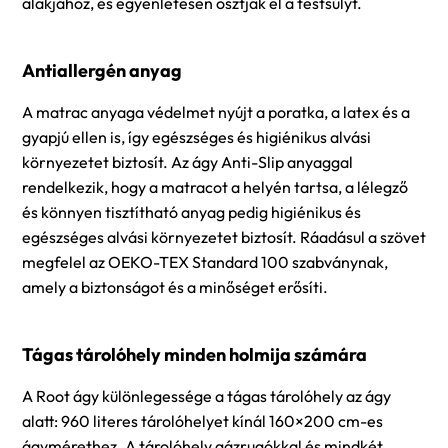
alakjához, és egyenletesen osztják el a testsúlyt.
Antiallergén anyag
A matrac anyaga védelmet nyújt a poratka, a latex és a
gyapjú ellen is, így egészséges és higiénikus alvási
környezetet biztosít. Az ágy Anti-Slip anyaggal
rendelkezik, hogy a matracot a helyén tartsa, a lélegző
és könnyen tisztítható anyag pedig higiénikus és
egészséges alvási környezetet biztosít. Ráadásul a szövet
megfelel az OEKO-TEX Standard 100 szabványnak,
amely a biztonságot és a minőséget erősíti.
Tágas tárolóhely minden holmija számára
A Root ágy különlegessége a tágas tárolóhely az ágy
alatt: 960 literes tárolóhelyet kínál 160×200 cm-es
ágymérethez. A tárolóhely gázrugókkal és mindkét