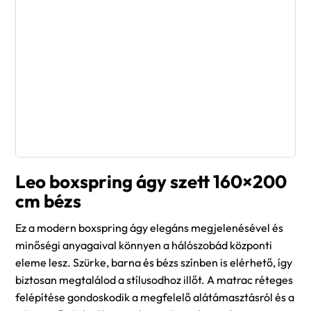
Leo boxspring ágy szett 160×200
cm bézs
Ez a modern boxspring ágy elegáns megjelenésével és
minőségi anyagaival könnyen a hálószobád központi
eleme lesz. Szürke, barna és bézs színben is elérhető, így
biztosan megtalálod a stílusodhoz illőt. A matrac réteges
felépítése gondoskodik a megfelelő alátámasztásról és a