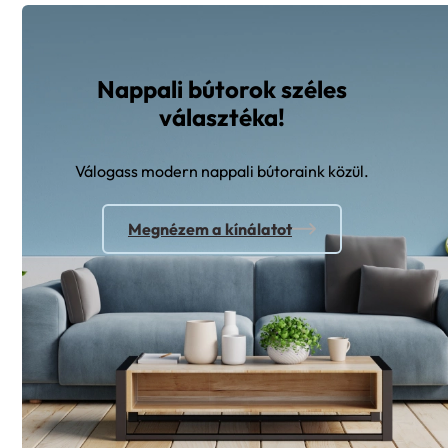
Nappali bútorok széles
választéka!
Válogass modern nappali bútoraink közül.
Megnézem a kínálatot