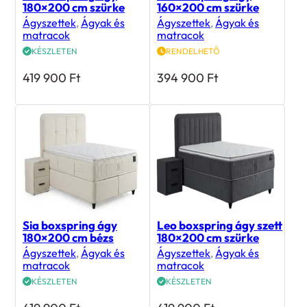
180×200 cm szürke
160×200 cm szürke
Ágyszettek
,
Ágyak és
Ágyszettek
,
Ágyak és
matracok
matracok
KÉSZLETEN
RENDELHETŐ
419 900
Ft
394 900
Ft
Sia boxspring ágy
Leo boxspring ágy szett
180×200 cm bézs
180×200 cm szürke
Ágyszettek
,
Ágyak és
Ágyszettek
,
Ágyak és
matracok
matracok
KÉSZLETEN
KÉSZLETEN