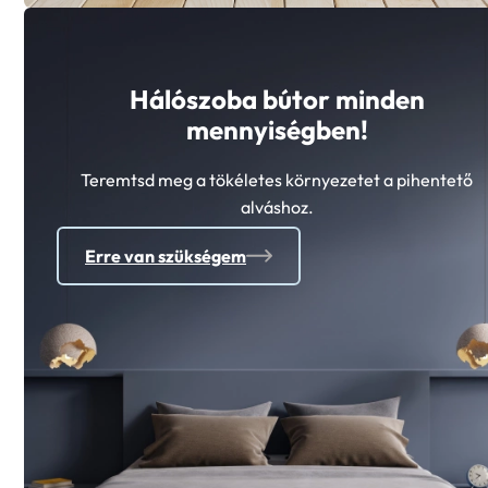
Hálószoba bútor minden
mennyiségben!
Teremtsd meg a tökéletes környezetet a pihentető
alváshoz.
Erre van szükségem