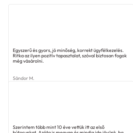
Egyszerű és gyors, jó minőség, korrekt ügyfélkezelés.
Ritka az ilyen pozitív tapasztalat, szóval biztosan fogok
még vásárolni.
Sándor M.
Szerintem több mint 10 éve vettük itt az első
bútorunkat. Azóta is megvan és mindig ide jövünk, ha