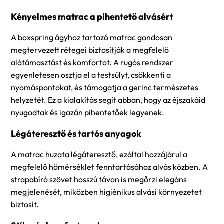
Kényelmes matrac a pihentető alvásért
A boxspring ágyhoz tartozó matrac gondosan
megtervezett rétegei biztosítják a megfelelő
alátámasztást és komfortot. A rugós rendszer
egyenletesen osztja el a testsúlyt, csökkenti a
nyomáspontokat, és támogatja a gerinc természetes
helyzetét. Ez a kialakítás segít abban, hogy az éjszakáid
nyugodtak és igazán pihentetőek legyenek.
Légáteresztő és tartós anyagok
A matrac huzata légáteresztő, ezáltal hozzájárul a
megfelelő hőmérséklet fenntartásához alvás közben. A
strapabíró szövet hosszú távon is megőrzi elegáns
megjelenését, miközben higiénikus alvási környezetet
biztosít.