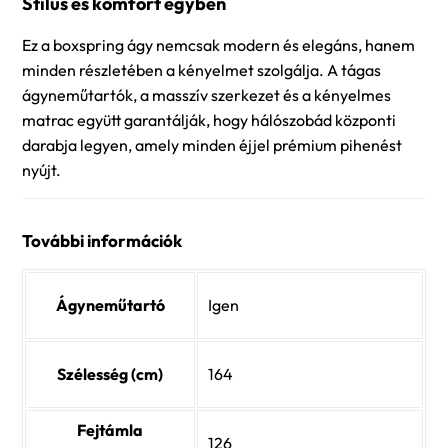
Stílus és komfort egyben
Ez a boxspring ágy nemcsak modern és elegáns, hanem
minden részletében a kényelmet szolgálja. A tágas
ágyneműtartók, a masszív szerkezet és a kényelmes
matrac együtt garantálják, hogy hálószobád központi
darabja legyen, amely minden éjjel prémium pihenést
nyújt.
További információk
Ágyneműtartó
Igen
Szélesség (cm)
164
Fejtámla
126