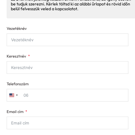
be tudjuk szerezni. Kérlek töltsd ki az alábbi űrlapot és rövid időn
belül felvesszük veled a kapcsolatot.
Vezetéknév
Keresztnév
Telefonszám
United
States
Email cím
+1