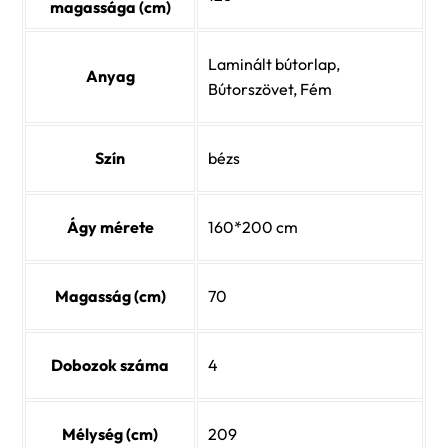
magassága (cm)
Laminált bútorlap,
Anyag
Bútorszövet, Fém
Szín
bézs
Ágy mérete
160*200 cm
Magasság (cm)
70
Dobozok száma
4
Mélység (cm)
209