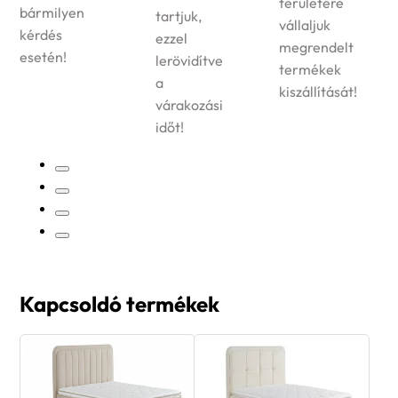
területére
bármilyen
tartjuk,
vállaljuk
kérdés
ezzel
megrendelt
esetén!
lerövidítve
termékek
a
kiszállítását!
várakozási
időt!
Kapcsoldó termékek