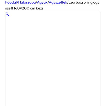
Főodal
/
Hálószoba
/
Ágyak
/
Ágyszettek
/
Leo boxspring ágy
szett 160×200 cm bézs
🔍