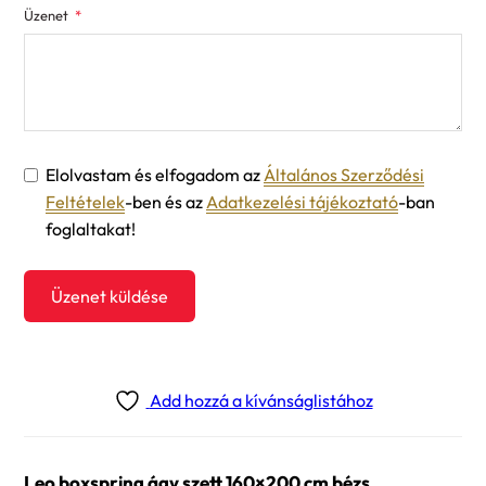
Üzenet
Elolvastam és elfogadom az
Általános Szerződési
Feltételek
-ben és az
Adatkezelési tájékoztató
-ban
foglaltakat!
Üzenet küldése
Add hozzá a kívánságlistához
Leo boxspring ágy szett 160×200 cm bézs