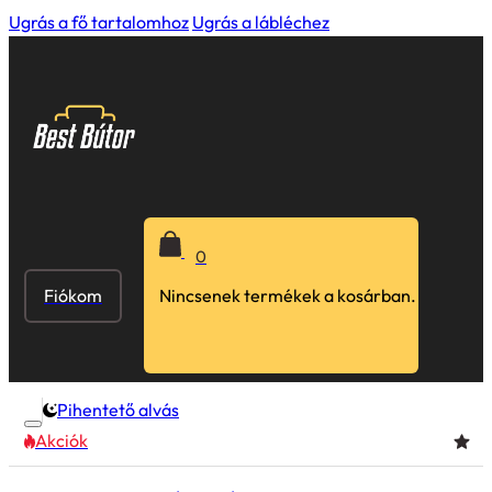
Ugrás a fő tartalomhoz
Ugrás a lábléchez
0
Fiókom
Nincsenek termékek a kosárban.
Pihentető alvás
Akciók