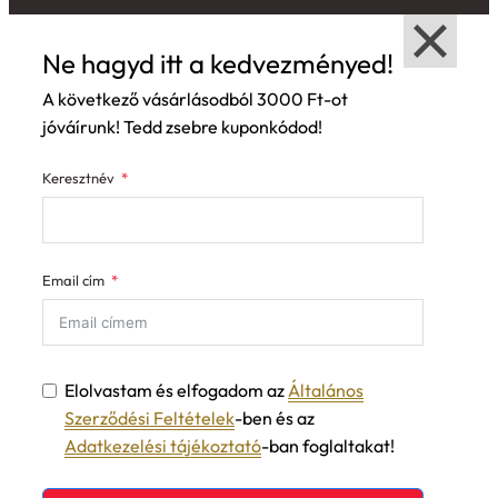
Ne hagyd itt a kedvezményed!
A következő vásárlásodból 3000 Ft-ot
jóváírunk! Tedd zsebre kuponkódod!
Keresztnév
Email cím
Elolvastam és elfogadom az
Általános
Szerződési Feltételek
-ben és az
Adatkezelési tájékoztató
-ban foglaltakat!