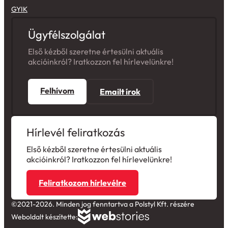
GYIK
Ügyfélszolgálat
Első kézből szeretne értesülni aktuális
akcióinkról? Iratkozzon fel hírlevelünkre!
Felhívom
Emailt írok
Hírlevél feliratkozás
Első kézből szeretne értesülni aktuális
akcióinkról? Iratkozzon fel hírlevelünkre!
Feliratkozom hírlevélre
©2021-2026. Minden jog fenntartva a Polstyl Kft. részére
Weboldalt készítette: