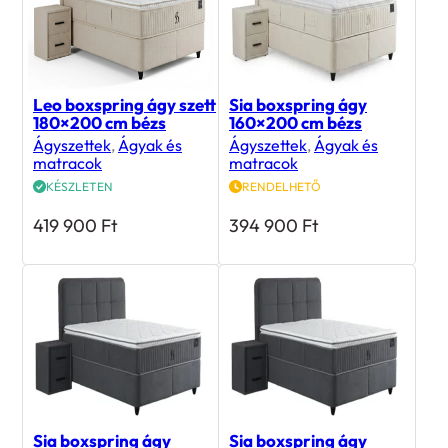
Leo boxspring ágy szett
Sia boxspring ágy
180×200 cm bézs
160×200 cm bézs
Ágyszettek
,
Ágyak és
Ágyszettek
,
Ágyak és
matracok
matracok
KÉSZLETEN
RENDELHETŐ
419 900
Ft
394 900
Ft
Sia boxspring ágy
Sia boxspring ágy