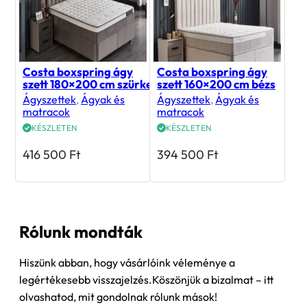
Costa boxspring ágy
Costa boxspring ágy
szett 180×200 cm szürke
szett 160×200 cm bézs
Ágyszettek
,
Ágyak és
Ágyszettek
,
Ágyak és
matracok
matracok
KÉSZLETEN
KÉSZLETEN
416 500
Ft
394 500
Ft
Rólunk mondták
Hiszünk abban, hogy vásárlóink véleménye a
legértékesebb visszajelzés.Köszönjük a bizalmat – itt
olvashatod, mit gondolnak rólunk mások!