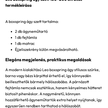
termékleírása
A boxspring ágy szett tartalma:
2 db ágyneműtartó
1 db fejtámla
1 db matrac
Éjjeliszekrény külön megvásárolható.
Elegáns megjelenés, praktikus megoldások
A modern kialakítású Leo boxspring ágy stílusos szürke,
barna vagy bézs kárpittal érhető el, így könnyedén
beilleszthetők bármely hálószobába. A párnázott
fejtámla nemcsak esztétikus, hanem kényelmes hátteret
biztosít pihenéskor. A nagyméretű, könnyen
hozzáférhető ágyneműtartók extra helyet nyújtanak, így
egyszerűen rendben tarthatod a hálószobát.