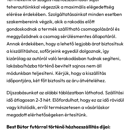
teherautóinkkal végezzük a maximális elégedettség
elérése érdekében. Szolgáltatásainkat minden esetben
szakembereink végzik, akik a rakodás előtt
gondoskodnak a termék szállítható csomagolásáról és
meggyőzödnek a csomag sérülésmentes állapotáról.
Annak érdekében, hogy a lehető legjobb árat biztosítsuk
a kiszállításhoz, sofőrjeink egyedül dolgoznak, így
kizárólag az autóról való lerakodásban tudnak segíteni,
lakásba/házba történő bevitelt sajnos nem áll
módunkban teljesíteni. Kérjük, hogy a kiszállítás
időpontjára, két főt biztosíts az áru átvételéhez.
Díjszabásunkat az alábbi táblázatban láthatod. Szállítási
idő átlagosan 2-3 hét. Előfordulhat, hogy ez az idő rövidül
vagy kitolódik, erről természetesen a vásárláskor
megadott elérhetőségeken értesítünk.
Best Bútor futárral történő házhozszállítás díjai: