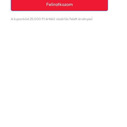
Feliratkozom
A kuponkód 25.000 Ft értékű vásárlás felett érvényes!