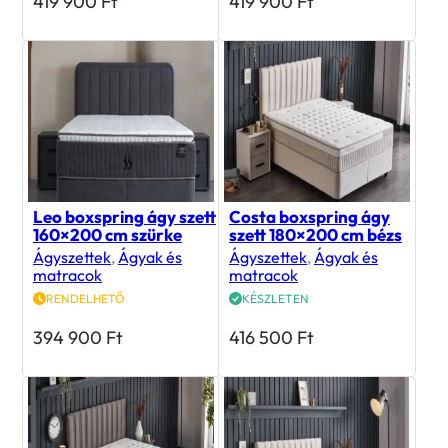
419 900
Ft
419 900
Ft
Leo boxspring ágy szett
Costa boxspring ágy
160×200 cm szürke
szett 180×200 cm bézs
Ágyszettek
,
Ágyak és
Ágyszettek
,
Ágyak és
matracok
matracok
RENDELHETŐ
KÉSZLETEN
394 900
Ft
416 500
Ft