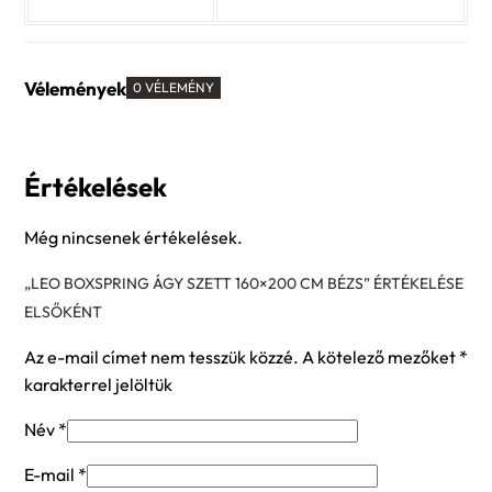
Vélemények
0 VÉLEMÉNY
Értékelések
Még nincsenek értékelések.
„LEO BOXSPRING ÁGY SZETT 160×200 CM BÉZS” ÉRTÉKELÉSE
ELSŐKÉNT
Az e-mail címet nem tesszük közzé.
A kötelező mezőket
*
karakterrel jelöltük
Név
*
E-mail
*