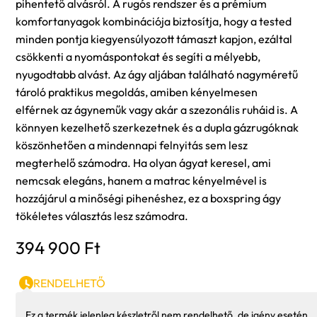
pihentető alvásról. A rugós rendszer és a prémium
komfortanyagok kombinációja biztosítja, hogy a tested
minden pontja kiegyensúlyozott támaszt kapjon, ezáltal
csökkenti a nyomáspontokat és segíti a mélyebb,
nyugodtabb alvást. Az ágy aljában található nagyméretű
tároló praktikus megoldás, amiben kényelmesen
elférnek az ágyneműk vagy akár a szezonális ruháid is. A
könnyen kezelhető szerkezetnek és a dupla gázrugóknak
köszönhetően a mindennapi felnyitás sem lesz
megterhelő számodra. Ha olyan ágyat keresel, ami
nemcsak elegáns, hanem a matrac kényelmével is
hozzájárul a minőségi pihenéshez, ez a boxspring ágy
tökéletes választás lesz számodra.
394 900
Ft
RENDELHETŐ
Ez a termék jelenleg készletről nem rendelhető, de igény esetén