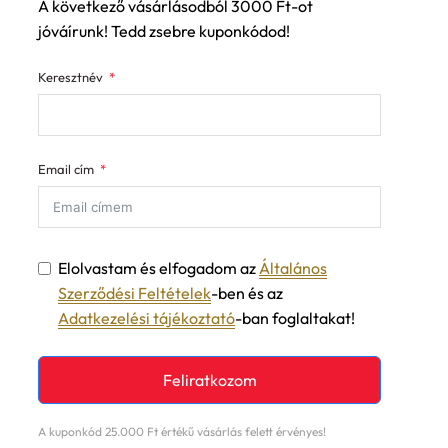
A következő vásárlásodból 3000 Ft-ot
jóváírunk! Tedd zsebre kuponkódod!
Keresztnév
Email cím
Elolvastam és elfogadom az
Általános
Szerződési Feltételek
-ben és az
Adatkezelési tájékoztató
-ban foglaltakat!
Feliratkozom
A kuponkód 25.000 Ft értékű vásárlás felett érvényes!