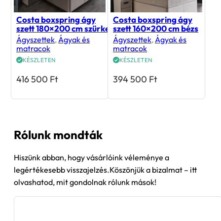
Costa boxspring ágy
Costa boxspring ágy
szett 180×200 cm szürke
szett 160×200 cm bézs
Ágyszettek
,
Ágyak és
Ágyszettek
,
Ágyak és
matracok
matracok
KÉSZLETEN
KÉSZLETEN
416 500
Ft
394 500
Ft
Rólunk mondták
Hiszünk abban, hogy vásárlóink véleménye a
legértékesebb visszajelzés.Köszönjük a bizalmat – itt
olvashatod, mit gondolnak rólunk mások!