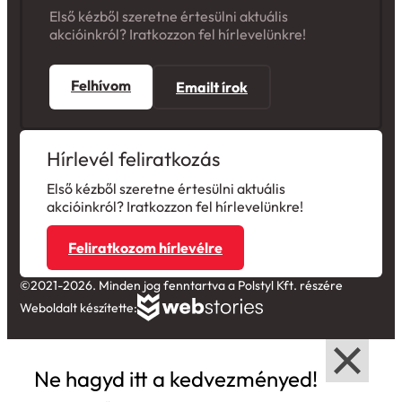
Első kézből szeretne értesülni aktuális
akcióinkról? Iratkozzon fel hírlevelünkre!
Felhívom
Emailt írok
Hírlevél feliratkozás
Első kézből szeretne értesülni aktuális
akcióinkról? Iratkozzon fel hírlevelünkre!
Feliratkozom hírlevélre
©2021-2026. Minden jog fenntartva a Polstyl Kft. részére
Weboldalt készítette:
Ne hagyd itt a kedvezményed!