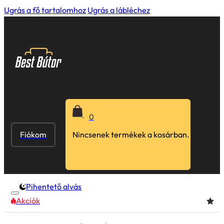
Ugrás a fő tartalomhoz
Ugrás a lábléchez
0
Fiókom
Nincsenek termékek a kosárban.
Pihentető alvás
Akciók