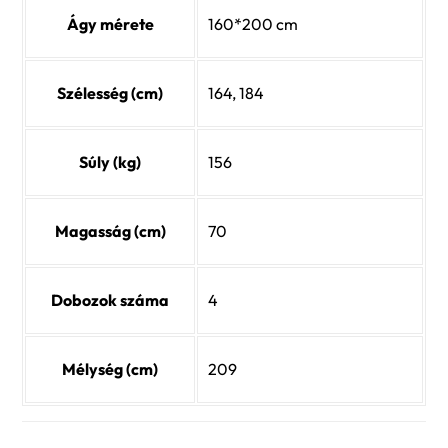
Ágy mérete
160*200 cm
Szélesség (cm)
164, 184
Súly (kg)
156
Magasság (cm)
70
Dobozok száma
4
Mélység (cm)
209