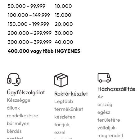
50.000 – 99.999
10.000
100.000 – 149.999
15.000
150.000 – 199.999
20.000
200.000 – 299.999
30.000
300.000 – 399.999
40.000
400.000 vagy több
INGYENES
Házhozszállítás
t
Garancia
Raktárkészlet
Az
A
Legtöbb
ország
jogszabályoknak
termékünket
egész
megfelelően
készleten
területére
garanciát
tartjuk,
vállaljuk
vállalunk
ezzel
megrendelt