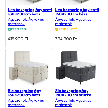
Leo boxspring ágy szett
Leo boxspring ágy szett
180×200 cm bézs
160×200 cm bézs
Ágyszettek
,
Ágyak és
Ágyszettek
,
Ágyak és
matracok
matracok
KÉSZLETEN
RENDELHETŐ
419 900
Ft
394 900
Ft
Sia boxspring ágy
Sia boxspring ágy
160×200 cm bézs
180×200 cm szürke
Ágyszettek
,
Ágyak és
Ágyszettek
,
Ágyak és
matracok
matracok