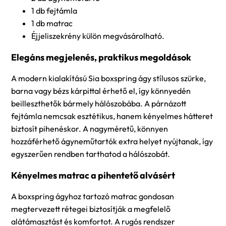
1 db fejtámla
1 db matrac
Éjjeliszekrény külön megvásárolható.
Elegáns megjelenés, praktikus megoldások
A modern kialakítású Sia boxspring ágy stílusos szürke,
barna vagy bézs kárpittal érhető el, így könnyedén
beilleszthetők bármely hálószobába. A párnázott
fejtámla nemcsak esztétikus, hanem kényelmes hátteret
biztosít pihenéskor. A nagyméretű, könnyen
hozzáférhető ágyneműtartók extra helyet nyújtanak, így
egyszerűen rendben tarthatod a hálószobát.
Kényelmes matrac a pihentető alvásért
A boxspring ágyhoz tartozó matrac gondosan
megtervezett rétegei biztosítják a megfelelő
alátámasztást és komfortot. A rugós rendszer