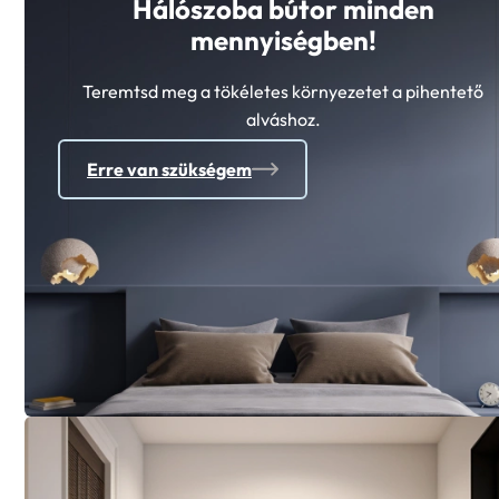
Hálószoba bútor minden
mennyiségben!
Teremtsd meg a tökéletes környezetet a pihentető
alváshoz.
Erre van szükségem