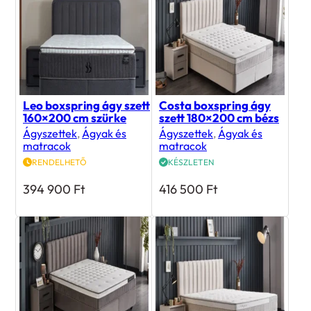
Leo boxspring ágy szett
Costa boxspring ágy
160×200 cm szürke
szett 180×200 cm bézs
Ágyszettek
,
Ágyak és
Ágyszettek
,
Ágyak és
matracok
matracok
RENDELHETŐ
KÉSZLETEN
394 900
Ft
416 500
Ft