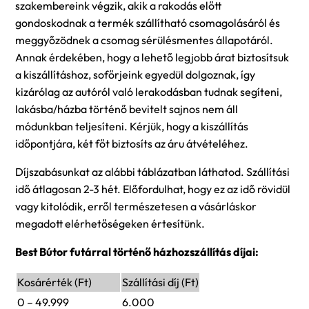
szakembereink végzik, akik a rakodás előtt
gondoskodnak a termék szállítható csomagolásáról és
meggyőzödnek a csomag sérülésmentes állapotáról.
Annak érdekében, hogy a lehető legjobb árat biztosítsuk
a kiszállításhoz, sofőrjeink egyedül dolgoznak, így
kizárólag az autóról való lerakodásban tudnak segíteni,
lakásba/házba történő bevitelt sajnos nem áll
módunkban teljesíteni. Kérjük, hogy a kiszállítás
időpontjára, két főt biztosíts az áru átvételéhez.
Díjszabásunkat az alábbi táblázatban láthatod. Szállítási
idő átlagosan 2-3 hét. Előfordulhat, hogy ez az idő rövidül
vagy kitolódik, erről természetesen a vásárláskor
megadott elérhetőségeken értesítünk.
Best Bútor futárral történő házhozszállítás díjai:
Kosárérték (Ft)
Szállítási díj (Ft)
0 – 49.999
6.000