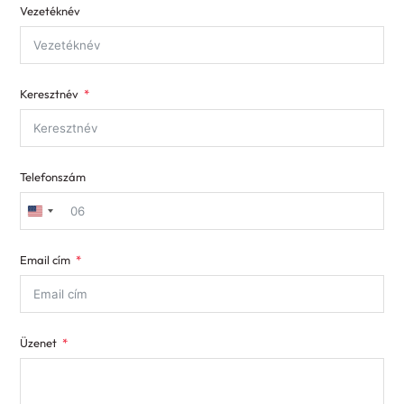
Vezetéknév
Keresztnév
Telefonszám
United
States
Email cím
+1
Üzenet