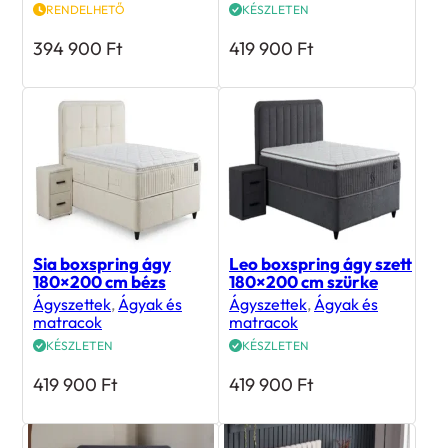
RENDELHETŐ
KÉSZLETEN
394 900
Ft
419 900
Ft
Sia boxspring ágy
Leo boxspring ágy szett
180×200 cm bézs
180×200 cm szürke
Ágyszettek
,
Ágyak és
Ágyszettek
,
Ágyak és
matracok
matracok
KÉSZLETEN
KÉSZLETEN
419 900
Ft
419 900
Ft