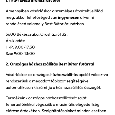
1. INGYENES áruházi átvétel
Amennyiben vásárláskor a személyes átvételt jelölöd
meg, akkor lehetőséged van
ingyenesen
átvenni
rendelésed valamely Best Bútor áruházban.
5600 Békéscsaba, Orosházi út 32.
Árukiadás:
H-P: 9:00-17:30
Szo: 9:00-13:00
2. Országos házhozszállítás Best Bútor futárral
Vásárláskor az országos házhozszállítás opciót választva
rendszerünk a megadott táblázat segítségével
automatikusan kiszámítja a házhozszállítás összegét.
Termékeink országos házhozszállítását saját
teherautóinkkal végezzük a maximális elégedettség
elérése érdekében. Szolgáltatásainkat minden esetben