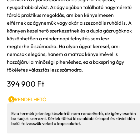
nyugodtabb alvást. Az ágy aljában található nagyméretű
tároló praktikus megoldás, amiben kényelmesen
elférnek az ágyneműk vagy akár a szezonális ruháid is. A
könnyen kezelhető szerkezetnek és a dupla gázrugóknak
köszönhetően a mindennapi felnyitás sem lesz
megterhelő számodra. Ha olyan ágyat keresel, ami
nemcsak elegáns, hanem a matrac kényelmével is
hozzájárul a minőségi pihenéshez, ez a boxspring ágy
tökéletes választás lesz számodra.
394 900
Ft
RENDELHETŐ
Ez a termék jelenleg készletről nem rendelhető, de igény esetén
be tudjuk szerezni. Kérlek töltsd ki az alábbi űrlapot és rövid időn
belül felvesszük veled a kapcsolatot.