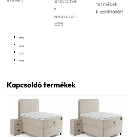
termékeinkre!
lerövidítve
termékek
a
kiszállítását!
várakozási
időt!
Kapcsoldó termékek