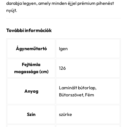
darabja legyen, amely minden éjjel prémium pihenést
nyújt.
További információk
Ágyneműtartó
Igen
Fejtámla
126
magassága (cm)
Laminált bútorlap,
Anyag
Bútorszövet, Fém
Szín
szürke