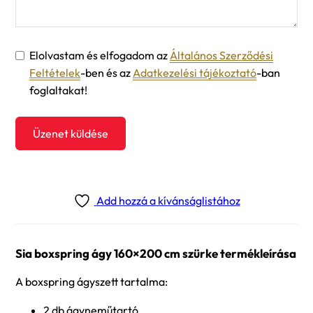
Elolvastam és elfogadom az
Általános Szerződési
Feltételek
-ben és az
Adatkezelési tájékoztató
-ban
foglaltakat!
Üzenet küldése
Add hozzá a kívánságlistához
Sia boxspring ágy 160×200 cm szürke termékleírása
A boxspring ágyszett tartalma:
2 db ágyneműtartó