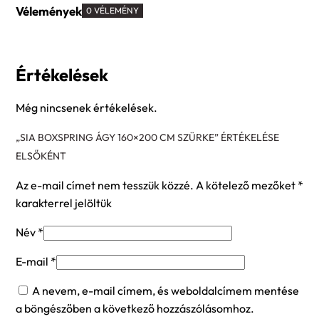
Vélemények
0 VÉLEMÉNY
Értékelések
Még nincsenek értékelések.
„SIA BOXSPRING ÁGY 160×200 CM SZÜRKE” ÉRTÉKELÉSE
ELSŐKÉNT
Az e-mail címet nem tesszük közzé.
A kötelező mezőket
*
karakterrel jelöltük
Név
*
E-mail
*
A nevem, e-mail címem, és weboldalcímem mentése
a böngészőben a következő hozzászólásomhoz.