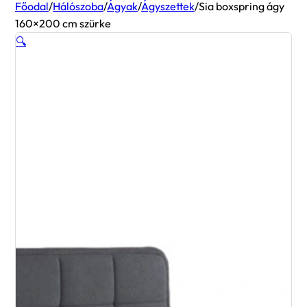
Főodal
/
Hálószoba
/
Ágyak
/
Ágyszettek
/
Sia boxspring ágy
160×200 cm szürke
🔍