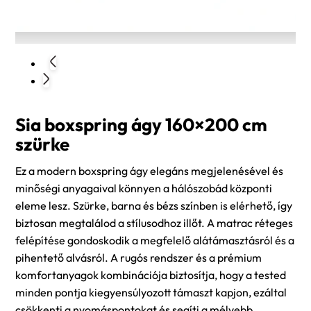
Sia boxspring ágy 160×200 cm
szürke
Ez a modern boxspring ágy elegáns megjelenésével és
minőségi anyagaival könnyen a hálószobád központi
eleme lesz. Szürke, barna és bézs színben is elérhető, így
biztosan megtalálod a stílusodhoz illőt. A matrac réteges
felépítése gondoskodik a megfelelő alátámasztásról és a
pihentető alvásról. A rugós rendszer és a prémium
komfortanyagok kombinációja biztosítja, hogy a tested
minden pontja kiegyensúlyozott támaszt kapjon, ezáltal
csökkenti a nyomáspontokat és segíti a mélyebb,