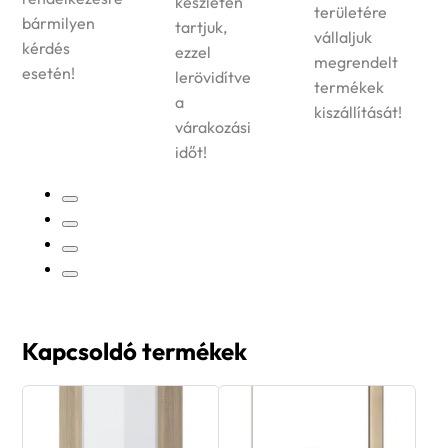
készleten
területére
bármilyen
tartjuk,
vállaljuk
kérdés
ezzel
megrendelt
esetén!
lerövidítve
termékek
a
kiszállítását!
várakozási
időt!
Kapcsoldó termékek