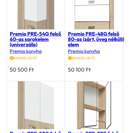
Premio PRE-54G felső
Premio PRE-48G felső
60-as sarokelem
80-as (zárt, üveg nélküli)
(univerzális)
elem
Premio konyha
Premio konyha
RENDELHETŐ
RENDELHETŐ
50 500
Ft
50 100
Ft