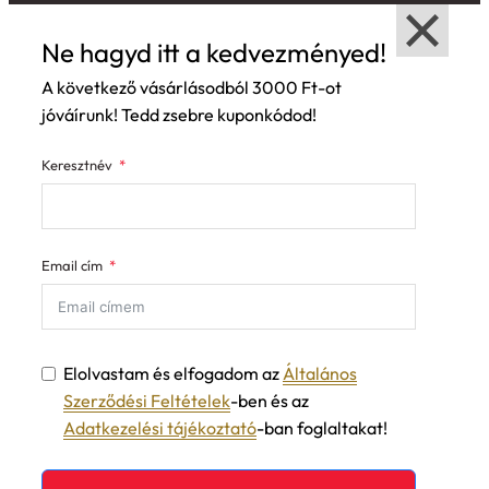
Ne hagyd itt a kedvezményed!
A következő vásárlásodból 3000 Ft-ot
jóváírunk! Tedd zsebre kuponkódod!
Keresztnév
Email cím
Elolvastam és elfogadom az
Általános
Szerződési Feltételek
-ben és az
Adatkezelési tájékoztató
-ban foglaltakat!