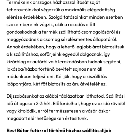
Termékeink országos házhozszállítását saját
teherautóinkkal végezzük a maximális elégedettség
elérése érdekében. Szolgáltatásainkat minden esetben
szakembereink végzik, akik a rakodás előtt
gondoskodnak a termék szállítható csomagolásáról és
meggyőzödnek a csomag sérülésmentes állapotáról.
Annak érdekében, hogy a lehető legjobb árat biztosítsuk
a kiszállításhoz, sofőrjeink egyedül dolgoznak, így
kizárólag az autóról való lerakodásban tudnak segíteni,
lakásba/házba történő bevitelt sajnos nem áll
módunkban teljesíteni. Kérjük, hogy a kiszállítás
időpontjára, két főt biztosíts az áru átvételéhez.
Díjszabásunkat az alábbi táblázatban láthatod. Szállítási
idő átlagosan 2-3 hét. Előfordulhat, hogy ez az idő rövidül
vagy kitolódik, erről természetesen a vásárláskor
megadott elérhetőségeken értesítünk.
Best Bútor futárral történő házhozszállítás díjai: