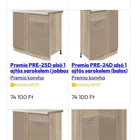
Premio PRE-25D alsó 1
Premio PRE-24D alsó 1
ajtós sarokelem (jobbos)
ajtós sarokelem (balos)
Premio konyha
Premio konyha
RENDELHETŐ
RENDELHETŐ
74 100
Ft
74 100
Ft