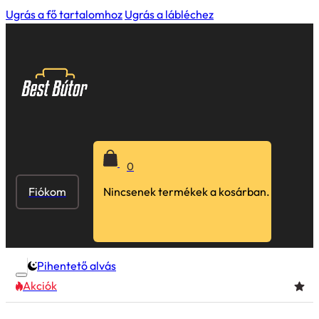
Ugrás a fő tartalomhoz
Ugrás a lábléchez
0
Fiókom
Nincsenek termékek a kosárban.
Pihentető alvás
Akciók