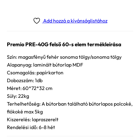
Add hozzá a kívánságlistához
Premio PRE-40G felső 60-s elem termékleírása
Szín: magasfényű fehér sonoma tölgy/sonoma tölgy
Alapanyag: laminált bútorlap MDF
Csomagolás: papírkarton
Dobozszám: 1db
Méret: 60*72*32 cm
Súly: 22kg
Terhelhetőség: A bútorban található bútorlapos polcoké,
fiókoké max 5kg
Kiszerelés: lapraszerelt
Rendelési idő: 6-8 hét