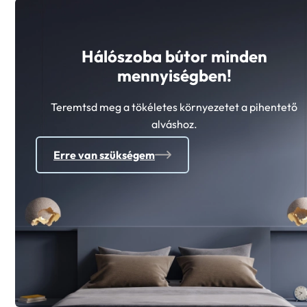
Hálószoba bútor minden
mennyiségben!
Teremtsd meg a tökéletes környezetet a pihentető
alváshoz.
Erre van szükségem