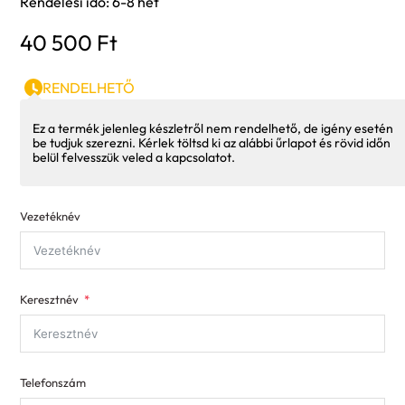
Rendelési idő: 6-8 hét
40 500
Ft
RENDELHETŐ
Ez a termék jelenleg készletről nem rendelhető, de igény esetén
be tudjuk szerezni. Kérlek töltsd ki az alábbi űrlapot és rövid időn
belül felvesszük veled a kapcsolatot.
Vezetéknév
Keresztnév
Telefonszám