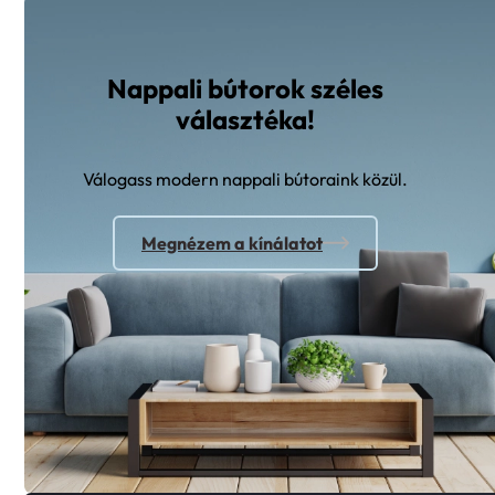
Nappali bútorok széles
választéka!
Válogass modern nappali bútoraink közül.
Megnézem a kínálatot