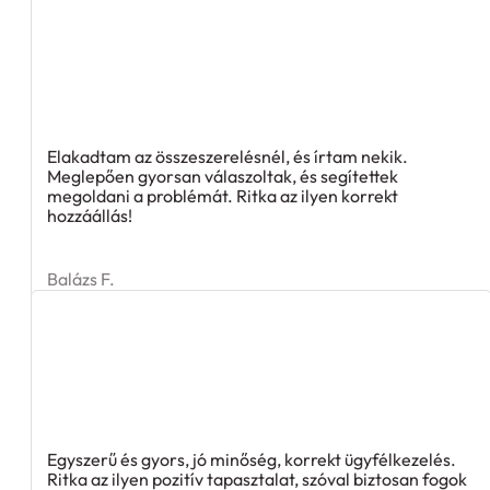
Elakadtam az összeszerelésnél, és írtam nekik.
Meglepően gyorsan válaszoltak, és segítettek
megoldani a problémát. Ritka az ilyen korrekt
hozzáállás!
Balázs F.
Egyszerű és gyors, jó minőség, korrekt ügyfélkezelés.
Ritka az ilyen pozitív tapasztalat, szóval biztosan fogok