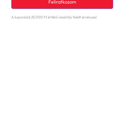
Feliratkozom
A kuponkód 25.000 Ft értékű vásárlás felett érvényes!