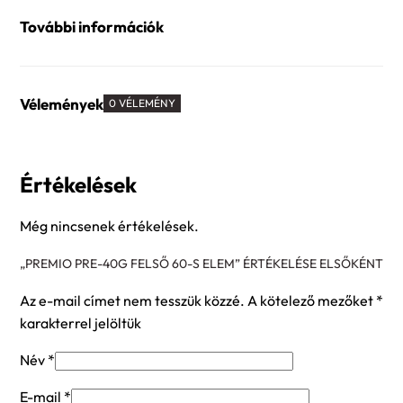
További információk
Vélemények
0 VÉLEMÉNY
Értékelések
Még nincsenek értékelések.
„PREMIO PRE-40G FELSŐ 60-S ELEM” ÉRTÉKELÉSE ELSŐKÉNT
Az e-mail címet nem tesszük közzé.
A kötelező mezőket
*
karakterrel jelöltük
Név
*
E-mail
*