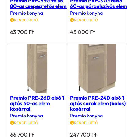
Premio PRE-53G felső
Premio PRE-37G felső
80-as csepegtetős elem
60-as páraelszívós elem
Premio konyha
Premio konyha
RENDELHETŐ
RENDELHETŐ
63 700
Ft
43 000
Ft
Premio PRE-26D alsó 1
Premio PRE-24D alsó 1
ajtós 30-as elem
ajtós sarok elem (balos)
kosárral
kosárral
Premio konyha
Premio konyha
RENDELHETŐ
RENDELHETŐ
66 700
Ft
247 700
Ft