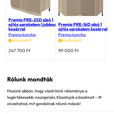
Premio PRE-25D alsó 1
ajtós sarokelem (jobbos)
Premio PRE-16D alsó 1
kosárral
ajtós sarokelem kosárral
Premio konyha
Premio konyha
RENDELHETŐ
RENDELHETŐ
247 700
Ft
99 000
Ft
Rólunk mondták
Hiszünk abban, hogy vásárlóink véleménye a
legértékesebb visszajelzés.Köszönjük a bizalmat – itt
olvashatod, mit gondolnak rólunk mások!