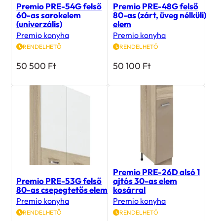
60-as sarokelem
80-as (zárt, üveg nélküli)
(univerzális)
elem
Premio konyha
Premio konyha
RENDELHETŐ
RENDELHETŐ
50 500
Ft
50 100
Ft
Premio PRE-26D alsó 1
Premio PRE-53G felső
ajtós 30-as elem
80-as csepegtetős elem
kosárral
Premio konyha
Premio konyha
RENDELHETŐ
RENDELHETŐ
63 700
Ft
66 700
Ft