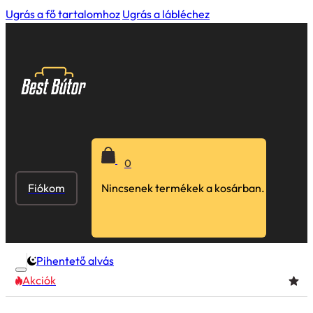
Ugrás a fő tartalomhoz
Ugrás a lábléchez
0
Fiókom
Nincsenek termékek a kosárban.
Pihentető alvás
Akciók