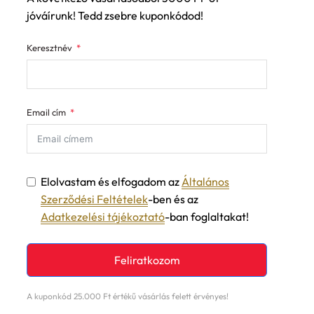
Keresztnév
Email cím
Elolvastam és elfogadom az
Általános
Szerződési Feltételek
-ben és az
Adatkezelési tájékoztató
-ban foglaltakat!
Feliratkozom
A kuponkód 25.000 Ft értékű vásárlás felett érvényes!