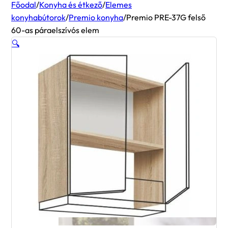
Főodal
/
Konyha és étkező
/
Elemes
konyhabútorok
/
Premio konyha
/
Premio PRE-37G felső
60-as páraelszívós elem
🔍