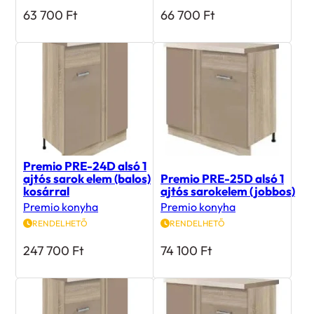
Premio PRE-24D alsó 1
ajtós sarok elem (balos)
Premio PRE-25D alsó 1
kosárral
ajtós sarokelem (jobbos)
Premio konyha
Premio konyha
RENDELHETŐ
RENDELHETŐ
247 700
Ft
74 100
Ft