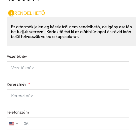
RENDELHETŐ
Ez a termék jelenleg készletről nem rendelhető, de igény esetén
be tudjuk szerezni. Kérlek töltsd ki az alábbi űrlapot és rövid időn
belül felvesszük veled a kapcsolatot.
Vezetéknév
Keresztnév
Telefonszám
United
States