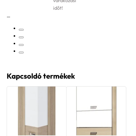
várakozási
időt!
Kapcsoldó termékek
Premio PRE-54G felső
Premio PRE-48G felső