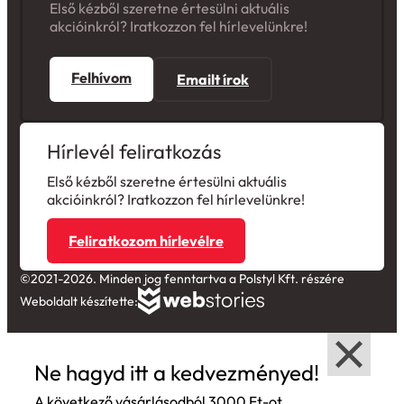
akcióinkról? Iratkozzon fel hírlevelünkre!
Felhívom
Emailt írok
Hírlevél feliratkozás
Első kézből szeretne értesülni aktuális
akcióinkról? Iratkozzon fel hírlevelünkre!
Feliratkozom hírlevélre
©2021-2026. Minden jog fenntartva a Polstyl Kft. részére
Weboldalt készítette:
Ne hagyd itt a kedvezményed!
A következő vásárlásodból 3000 Ft-ot
jóváírunk! Tedd zsebre kuponkódod!