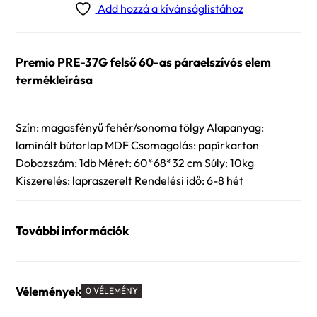
Add hozzá a kívánságlistához
Premio PRE-37G felső 60-as páraelszívós elem
termékleírása
Szín: magasfényű fehér/sonoma tölgy Alapanyag:
laminált bútorlap MDF Csomagolás: papírkarton
Dobozszám: 1db Méret: 60*68*32 cm Súly: 10kg
Kiszerelés: lapraszerelt Rendelési idő: 6-8 hét
További információk
Vélemények
0 VÉLEMÉNY