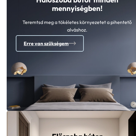
mennyiségben!
Teremtsd meg a tökéletes környezetet a pihentető
alváshoz.
Erre van szükségem
Előszoba bútor