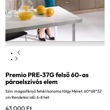
Premio PRE-37G felső 60-as
páraelszívós elem
Szín: magasfényű fehér/sonoma tölgy Méret: 60*68*32
cm Rendelési idő: 6-8 hét
43 000
Ft