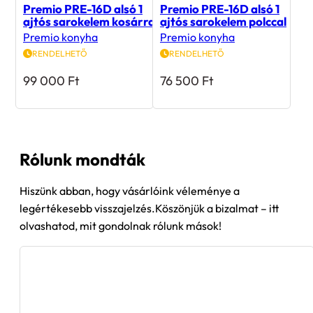
ajtós sarokelem kosárral
ajtós sarokelem polccal
Premio konyha
Premio konyha
RENDELHETŐ
RENDELHETŐ
99 000
Ft
76 500
Ft
Rólunk mondták
Hiszünk abban, hogy vásárlóink véleménye a
legértékesebb visszajelzés.Köszönjük a bizalmat – itt
olvashatod, mit gondolnak rólunk mások!