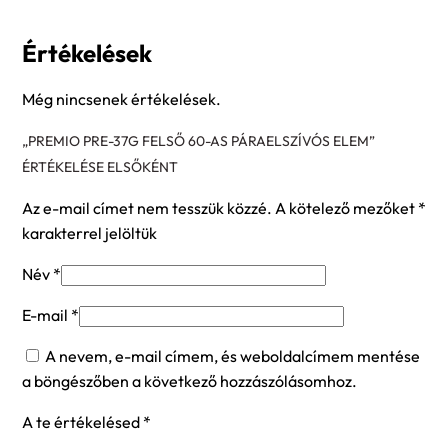
Értékelések
Még nincsenek értékelések.
„PREMIO PRE-37G FELSŐ 60-AS PÁRAELSZÍVÓS ELEM”
ÉRTÉKELÉSE ELSŐKÉNT
Az e-mail címet nem tesszük közzé.
A kötelező mezőket
*
karakterrel jelöltük
Név
*
E-mail
*
A nevem, e-mail címem, és weboldalcímem mentése
a böngészőben a következő hozzászólásomhoz.
A te értékelésed
*