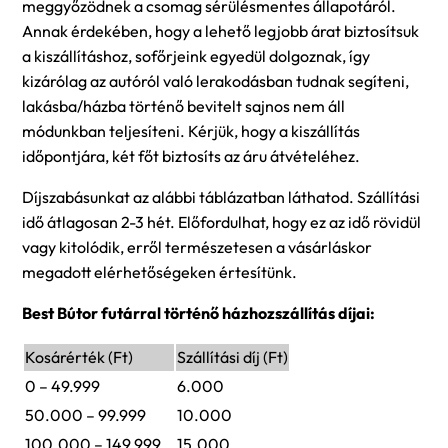
meggyőzödnek a csomag sérülésmentes állapotáról.
Annak érdekében, hogy a lehető legjobb árat biztosítsuk
a kiszállításhoz, sofőrjeink egyedül dolgoznak, így
kizárólag az autóról való lerakodásban tudnak segíteni,
lakásba/házba történő bevitelt sajnos nem áll
módunkban teljesíteni. Kérjük, hogy a kiszállítás
időpontjára, két főt biztosíts az áru átvételéhez.
Díjszabásunkat az alábbi táblázatban láthatod. Szállítási
idő átlagosan 2-3 hét. Előfordulhat, hogy ez az idő rövidül
vagy kitolódik, erről természetesen a vásárláskor
megadott elérhetőségeken értesítünk.
Best Bútor futárral történő házhozszállítás díjai:
Kosárérték (Ft)
Szállítási díj (Ft)
0 – 49.999
6.000
50.000 – 99.999
10.000
100.000 – 149.999
15.000