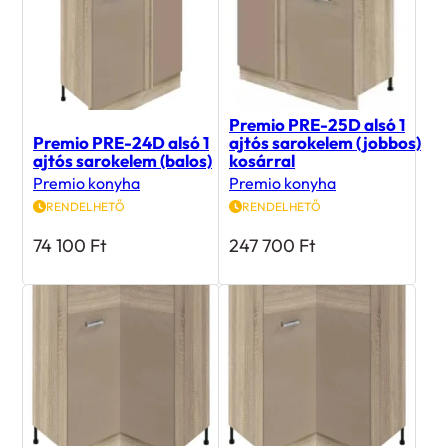
Premio PRE-25D alsó 1
Premio PRE-24D alsó 1
ajtós sarokelem (jobbos)
ajtós sarokelem (balos)
kosárral
Premio konyha
Premio konyha
RENDELHETŐ
RENDELHETŐ
74 100
Ft
247 700
Ft
Premio PRE-16D alsó 1
Premio PRE-16D alsó 1