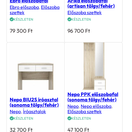
Ebro előszobafal
Arika előszobafal
(artisan tölgy/fehér)
Ebro előszoba
,
Előszoba
szettek
Előszoba szettek
KÉSZLETEN
KÉSZLETEN
79 300
Ft
96 700
Ft
Nepo PPK előszobafal
Nepo BIU2S íróasztal
(sonoma tölgy/fehér)
(sonoma tölgy/fehér)
Nepo
,
Nepo előszoba
,
Nepo
,
Íróasztalok
Előszoba szettek
KÉSZLETEN
KÉSZLETEN
32 700
Ft
47 100
Ft