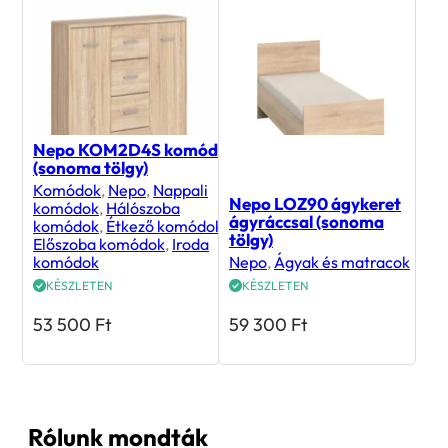
Nepo KOM2D4S komód
(sonoma tölgy)
Komódok
,
Nepo
,
Nappali
Nepo LOZ90 ágykeret
komódok
,
Hálószoba
ágyráccsal (sonoma
komódok
,
Étkező komódok
,
tölgy)
Előszoba komódok
,
Iroda
komódok
Nepo
,
Ágyak és matracok
KÉSZLETEN
KÉSZLETEN
53 500
Ft
59 300
Ft
Rólunk mondták