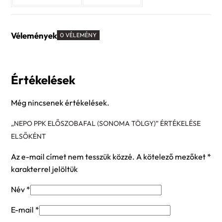
Vélemények
0 VÉLEMÉNY
Értékelések
Még nincsenek értékelések.
„NEPO PPK ELŐSZOBAFAL (SONOMA TÖLGY)” ÉRTÉKELÉSE
ELSŐKÉNT
Az e-mail címet nem tesszük közzé.
A kötelező mezőket
*
karakterrel jelöltük
Név
*
E-mail
*