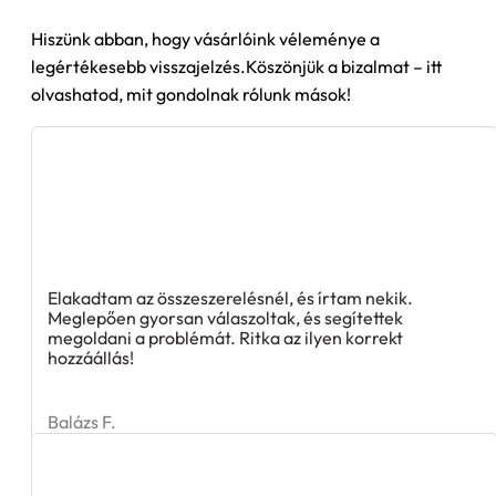
Hiszünk abban, hogy vásárlóink véleménye a
legértékesebb visszajelzés.Köszönjük a bizalmat – itt
olvashatod, mit gondolnak rólunk mások!
Elakadtam az összeszerelésnél, és írtam nekik.
Meglepően gyorsan válaszoltak, és segítettek
megoldani a problémát. Ritka az ilyen korrekt
hozzáállás!
Balázs F.