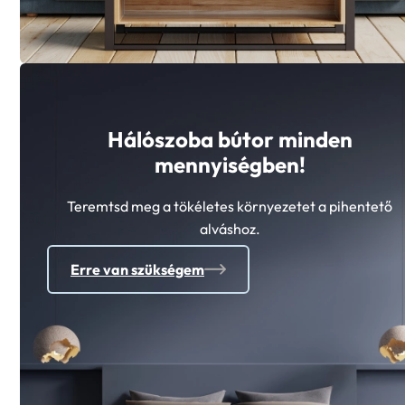
Hálószoba bútor minden
mennyiségben!
Teremtsd meg a tökéletes környezetet a pihentető
alváshoz.
Erre van szükségem