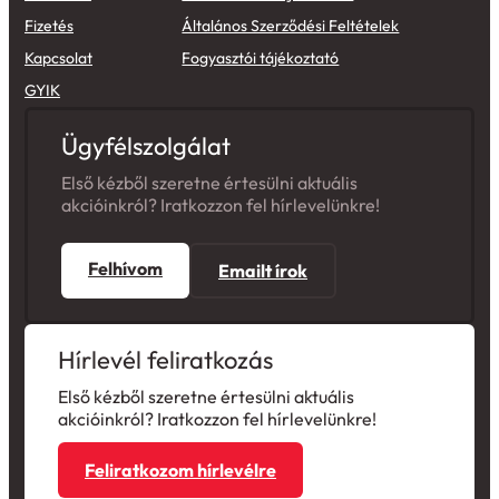
Fizetés
Általános Szerződési Feltételek
Kapcsolat
Fogyasztói tájékoztató
GYIK
Ügyfélszolgálat
Első kézből szeretne értesülni aktuális
akcióinkról? Iratkozzon fel hírlevelünkre!
Felhívom
Emailt írok
Hírlevél feliratkozás
Első kézből szeretne értesülni aktuális
akcióinkról? Iratkozzon fel hírlevelünkre!
Feliratkozom hírlevélre