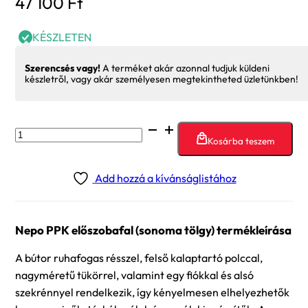
47 100
Ft
KÉSZLETEN
Szerencsés vagy!
A terméket akár azonnal tudjuk küldeni
készletről, vagy akár személyesen megtekintheted üzletünkben!
Nepo
Kosárba teszem
PPK
előszobafal
Add hozzá a kívánságlistához
(sonoma
tölgy)
mennyiség
Nepo PPK előszobafal (sonoma tölgy) termékleírása
A bútor ruhafogas résszel, felső kalaptartó polccal,
nagyméretű tükörrel, valamint egy fiókkal és alsó
szekrénnyel rendelkezik, így kényelmesen elhelyezhetők