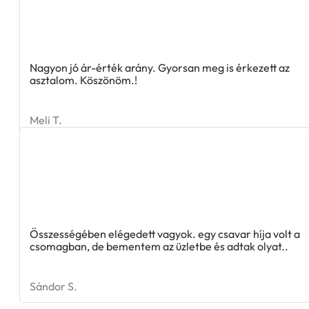
Nagyon jó ár-érték arány. Gyorsan meg is érkezett az
asztalom. Köszönöm.!
Meli T.
Összességében elégedett vagyok. egy csavar híja volt a
csomagban, de bementem az üzletbe és adtak olyat..
Sándor S.