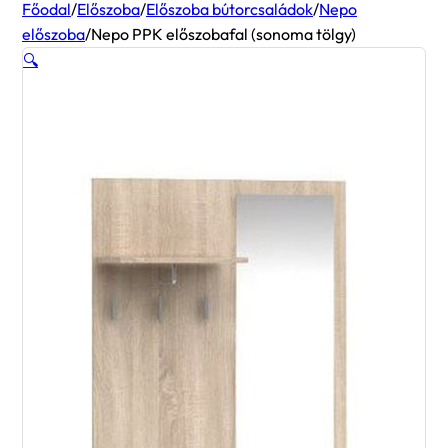
Főodal
/
Előszoba
/
Előszoba bútorcsaládok
/
Nepo
előszoba
/
Nepo PPK előszobafal (sonoma tölgy)
🔍