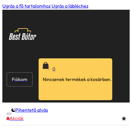
Ugrás a fő tartalomhoz
Ugrás a lábléchez
0
Fiókom
Nincsenek termékek a kosárban.
Pihentető alvás
Akciók