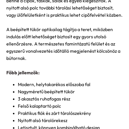
benne a cipők, táskák, sálak és egyéb kiegészítők. A
nyitott alsó polc további tárolási lehetőséget biztosít,
vagy ülőfelületként is praktikus lehet cipőfelvétel közben.
A beépített tükör optikailag tágítja a teret, miközben
indulás előtt lehetőséget biztosít egy gyors utolsó
ellenőrzésre. A természetes famintázatú felület és az
egyszerű vonalvezetés időtálló megjelenést kölcsönöz a
bútornak.
Főbb jellemzők:
Modern, helytakarékos előszoba fal
Nagyméretű beépített tükör
3 akasztós ruhafogas rész
Felső kalaptartó polc
Praktikus fiók és zárt tárolószekrény
Nyitott alsó tárolórekesz
Letisztult, könnyen kombinálható design