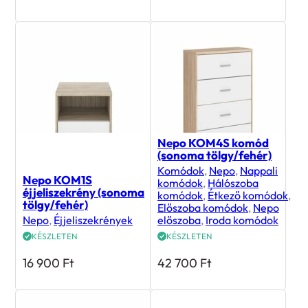
Nepo KOM4S komód
(sonoma tölgy/fehér)
Komódok
,
Nepo
,
Nappali
Nepo KOM1S
komódok
,
Hálószoba
éjjeliszekrény (sonoma
komódok
,
Étkező komódok
,
tölgy/fehér)
Előszoba komódok
,
Nepo
Nepo
,
Éjjeliszekrények
előszoba
,
Iroda komódok
KÉSZLETEN
KÉSZLETEN
16 900
Ft
42 700
Ft