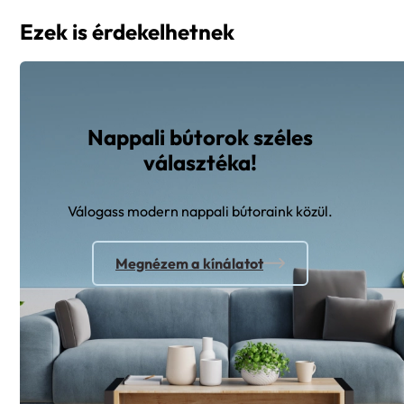
Ezek is érdekelhetnek
Nappali bútorok széles
választéka!
Válogass modern nappali bútoraink közül.
Megnézem a kínálatot