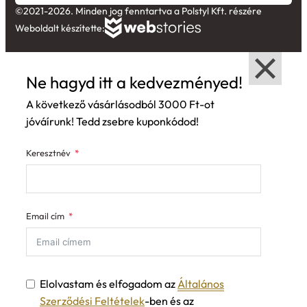
©2021-2026. Minden jog fenntartva a Polstyl Kft. részére
Weboldalt készítette:
Ne hagyd itt a kedvezményed!
A következő vásárlásodból 3000 Ft-ot
jóváírunk! Tedd zsebre kuponkódod!
Keresztnév
Email cím
Elolvastam és elfogadom az
Általános
Szerződési Feltételek
-ben és az