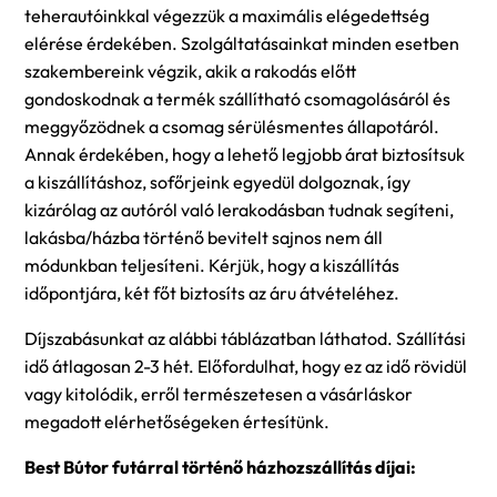
teherautóinkkal végezzük a maximális elégedettség
elérése érdekében. Szolgáltatásainkat minden esetben
szakembereink végzik, akik a rakodás előtt
gondoskodnak a termék szállítható csomagolásáról és
meggyőzödnek a csomag sérülésmentes állapotáról.
Annak érdekében, hogy a lehető legjobb árat biztosítsuk
a kiszállításhoz, sofőrjeink egyedül dolgoznak, így
kizárólag az autóról való lerakodásban tudnak segíteni,
lakásba/házba történő bevitelt sajnos nem áll
módunkban teljesíteni. Kérjük, hogy a kiszállítás
időpontjára, két főt biztosíts az áru átvételéhez.
Díjszabásunkat az alábbi táblázatban láthatod. Szállítási
idő átlagosan 2-3 hét. Előfordulhat, hogy ez az idő rövidül
vagy kitolódik, erről természetesen a vásárláskor
megadott elérhetőségeken értesítünk.
Best Bútor futárral történő házhozszállítás díjai: