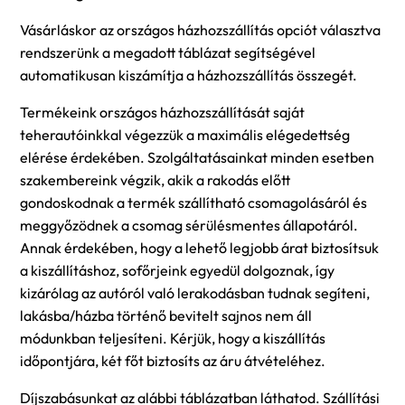
Vásárláskor az országos házhozszállítás opciót választva
rendszerünk a megadott táblázat segítségével
automatikusan kiszámítja a házhozszállítás összegét.
Termékeink országos házhozszállítását saját
teherautóinkkal végezzük a maximális elégedettség
elérése érdekében. Szolgáltatásainkat minden esetben
szakembereink végzik, akik a rakodás előtt
gondoskodnak a termék szállítható csomagolásáról és
meggyőzödnek a csomag sérülésmentes állapotáról.
Annak érdekében, hogy a lehető legjobb árat biztosítsuk
a kiszállításhoz, sofőrjeink egyedül dolgoznak, így
kizárólag az autóról való lerakodásban tudnak segíteni,
lakásba/házba történő bevitelt sajnos nem áll
módunkban teljesíteni. Kérjük, hogy a kiszállítás
időpontjára, két főt biztosíts az áru átvételéhez.
Díjszabásunkat az alábbi táblázatban láthatod. Szállítási