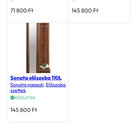
71 800
Ft
145 800
Ft
Sonata előszoba 110L
Sonata nappali
,
Előszoba
szettek
KÉSZLETEN
145 800
Ft