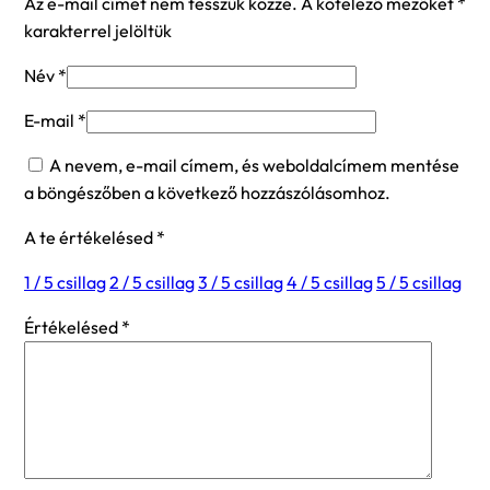
Az e-mail címet nem tesszük közzé.
A kötelező mezőket
*
karakterrel jelöltük
Név
*
E-mail
*
A nevem, e-mail címem, és weboldalcímem mentése
a böngészőben a következő hozzászólásomhoz.
A te értékelésed
*
1 / 5 csillag
2 / 5 csillag
3 / 5 csillag
4 / 5 csillag
5 / 5 csillag
Értékelésed
*