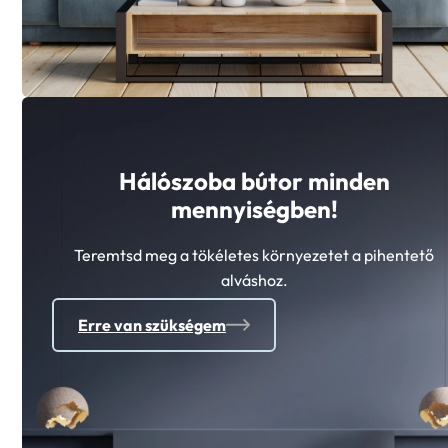
Hálószoba bútor minden
mennyiségben!
Teremtsd meg a tökéletes környezetet a pihentető
alváshoz.
Erre van szükségem