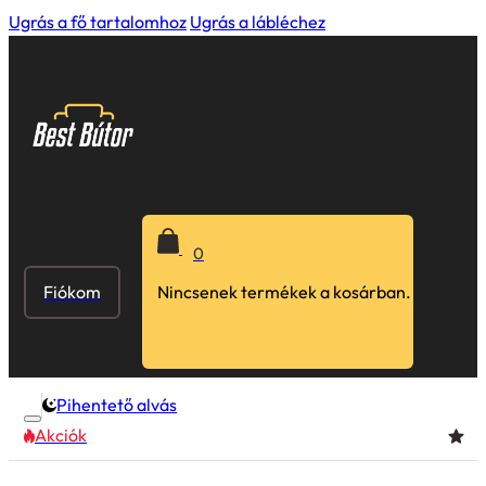
Ugrás a fő tartalomhoz
Ugrás a lábléchez
0
Fiókom
Nincsenek termékek a kosárban.
Pihentető alvás
Akciók