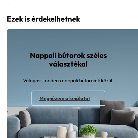
Ezek is érdekelhetnek
Nappali bútorok széles
választéka!
Válogass modern nappali bútoraink közül.
Megnézem a kínálatot