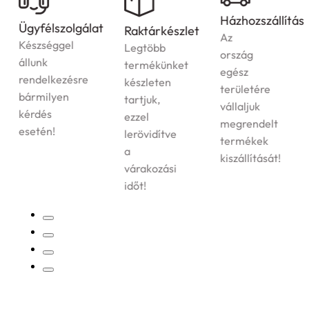
Házhozszállítás
Ügyfélszolgálat
Raktárkészlet
Az
Készséggel
Legtöbb
ország
állunk
termékünket
egész
rendelkezésre
készleten
területére
bármilyen
tartjuk,
vállaljuk
kérdés
ezzel
megrendelt
esetén!
lerövidítve
termékek
a
kiszállítását!
várakozási
időt!