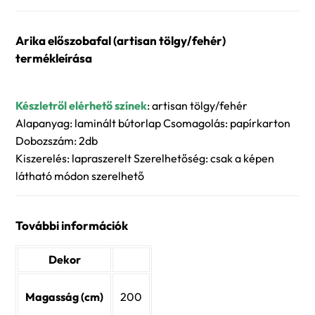
mennyiség
Arika előszobafal (artisan tölgy/fehér)
termékleírása
Készletről elérhető színek
: artisan tölgy/fehér
Alapanyag: laminált bútorlap Csomagolás: papírkarton
Dobozszám: 2db
Kiszerelés: lapraszerelt Szerelhetőség: csak a képen
látható módon szerelhető
További információk
Dekor
Magasság (cm)
200