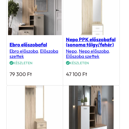
Nepo PPK előszobafal
Ebro előszobafal
(sonoma tölgy/fehér)
Ebro előszoba
,
Előszoba
Nepo
,
Nepo előszoba
,
szettek
Előszoba szettek
KÉSZLETEN
KÉSZLETEN
79 300
Ft
47 100
Ft