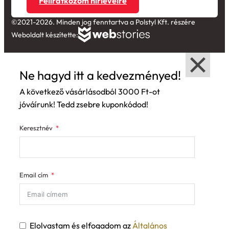
Feliratkozom hírlevélre
©2021-2026. Minden jog fenntartva a Polstyl Kft. részére
Weboldalt készítette:
Ne hagyd itt a kedvezményed!
A következő vásárlásodból 3000 Ft-ot
jóváírunk! Tedd zsebre kuponkódod!
Keresztnév
Email cím
Elolvastam és elfogadom az
Általános