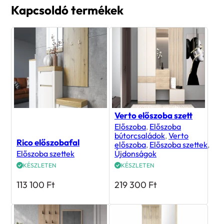
Kapcsoldó termékek
Verto előszoba szett
Előszoba
,
Előszoba
bútorcsaládok
,
Verto
Rico előszobafal
előszoba
,
Előszoba szettek
,
Előszoba szettek
Újdonságok
KÉSZLETEN
KÉSZLETEN
113 100
Ft
219 300
Ft