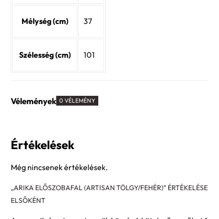
Mélység (cm)
37
Szélesség (cm)
101
Vélemények
0 VÉLEMÉNY
Értékelések
Még nincsenek értékelések.
„ARIKA ELŐSZOBAFAL (ARTISAN TÖLGY/FEHÉR)” ÉRTÉKELÉSE
ELSŐKÉNT