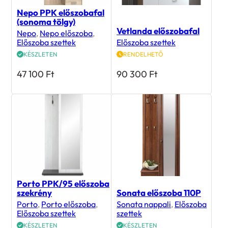
Nepo PPK előszobafal
(sonoma tölgy)
Vetlanda előszobafal
Nepo
,
Nepo előszoba
,
Előszoba szettek
Előszoba szettek
KÉSZLETEN
RENDELHETŐ
47 100
Ft
90 300
Ft
Porto PPK/95 előszoba
szekrény
Sonata előszoba 110P
Porto
,
Porto előszoba
,
Sonata nappali
,
Előszoba
Előszoba szettek
szettek
KÉSZLETEN
KÉSZLETEN