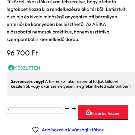
Tükörrel, akasztókkal van felszerelve, hogy a lehető
legtöbbet hozza ki a rendelkezésre álló térből. Letisztult
dizájnja és kiváló minőségű anyagai miatt bármilyen
enteriőrbe könnyedén beilleszthető. Az ARIKA
előszobafal nemcsak praktikus, hanem esztétikai
szempontból is kiemelkedő darab.
96 700
Ft
KÉSZLETEN
Szerencsés vagy!
A terméket akár azonnal tudjuk küldeni
készletről, vagy akár személyesen megtekintheted üzletünkben!
Arika
Kosárba teszem
előszobafal
(artisan
Add hozzá a kívánságlistához
tölgy/fehér)