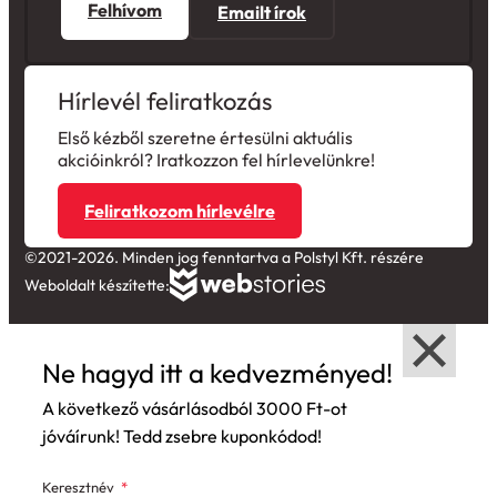
Felhívom
Emailt írok
Hírlevél feliratkozás
Első kézből szeretne értesülni aktuális
akcióinkról? Iratkozzon fel hírlevelünkre!
Feliratkozom hírlevélre
©2021-2026. Minden jog fenntartva a Polstyl Kft. részére
Weboldalt készítette:
Ne hagyd itt a kedvezményed!
A következő vásárlásodból 3000 Ft-ot
jóváírunk! Tedd zsebre kuponkódod!
Keresztnév