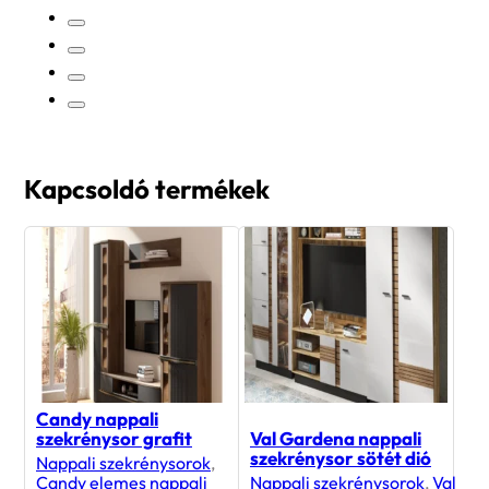
Kapcsoldó termékek
Candy nappali
szekrénysor grafit
Val Gardena nappali
szekrénysor sötét dió
Nappali szekrénysorok
,
Candy elemes nappali
Nappali szekrénysorok
,
Val