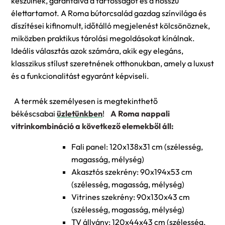
készülnek, garantálva a tartósságot és a hosszú
élettartamot. A Roma bútorcsalád gazdag színvilága és
díszítései kifinomult, időtálló megjelenést kölcsönöznek,
miközben praktikus tárolási megoldásokat kínálnak.
Ideális választás azok számára, akik egy elegáns,
klasszikus stílust szeretnének otthonukban, amely a luxust
és a funkcionalitást egyaránt képviseli.
A termék személyesen is megtekinthető
békéscsabai
üzletünkben
!
A Roma nappali
vitrinkombináció a következő elemekből áll:
Fali panel: 120
x138x31
cm (szélesség,
magasság, mélység)
Akasztós szekrény: 90x194x53 cm
(szélesség, magasság, mélység)
Vitrines szekrény: 90x130x43 cm
(szélesség, magasság, mélység)
TV állvány: 120x44x43
cm (szélesség,