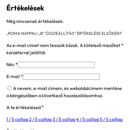
Értékelések
Még nincsenek értékelések.
„ROMA NAPPALI „B” ÖSSZEÁLLÍTÁS” ÉRTÉKELÉSE ELSŐKÉNT
Az e-mail címet nem tesszük közzé.
A kötelező mezőket
*
karakterrel jelöltük
Név
*
E-mail
*
A nevem, e-mail címem, és weboldalcímem mentése
a böngészőben a következő hozzászólásomhoz.
A te értékelésed
*
1 / 5 csillag
2 / 5 csillag
3 / 5 csillag
4 / 5 csillag
5 / 5 csillag