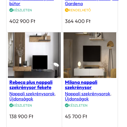
bútor
Gardena
KÉSZLETEN
RENDELHETŐ
402 900
Ft
364 400
Ft
Rebeca plus nappali
Milana nappali
szekrénysor fekete
szekrénysor
Nappali szekrénysorok
,
Nappali szekrénysorok
,
Újdonságok
Újdonságok
KÉSZLETEN
KÉSZLETEN
138 900
Ft
45 700
Ft