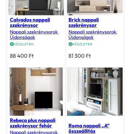
Calvados nappali
Brick nappali
szekrénysor
szekrénysor
Nappali szekrénysorok
,
Nappali szekrénysorok
,
Újdonságok
Újdonságok
KÉSZLETEN
KÉSZLETEN
88 400
Ft
81 300
Ft
Rebeca plus nappali
szekrénysor fehér
Roma nappali „A”
összeállítás
Nappali szekrénysorok
,