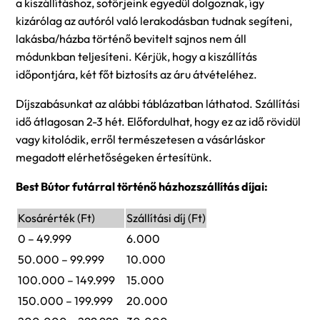
a kiszállításhoz, sofőrjeink egyedül dolgoznak, így
kizárólag az autóról való lerakodásban tudnak segíteni,
lakásba/házba történő bevitelt sajnos nem áll
módunkban teljesíteni. Kérjük, hogy a kiszállítás
időpontjára, két főt biztosíts az áru átvételéhez.
Díjszabásunkat az alábbi táblázatban láthatod. Szállítási
idő átlagosan 2-3 hét. Előfordulhat, hogy ez az idő rövidül
vagy kitolódik, erről természetesen a vásárláskor
megadott elérhetőségeken értesítünk.
Best Bútor futárral történő házhozszállítás díjai:
Kosárérték (Ft)
Szállítási díj (Ft)
0 – 49.999
6.000
50.000 – 99.999
10.000
100.000 – 149.999
15.000
150.000 – 199.999
20.000