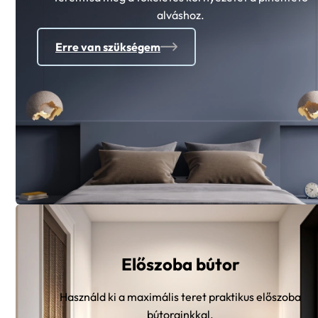
alváshoz.
Erre van szükségem
Előszoba bútor
Használd ki a maximális teret praktikus előszoba
bútorainkkal.