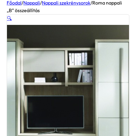
Főodal
/
Nappali
/
Nappali szekrénysorok
/
Roma nappali
„B” összeállítás
🔍