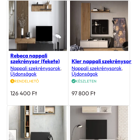
Rebeca nappali
szekrénysor (fekete)
Kler nappali szekrénysor
Nappali szekrénysorok
,
Nappali szekrénysorok
,
Újdonságok
Újdonságok
RENDELHETŐ
KÉSZLETEN
126 400
Ft
97 800
Ft