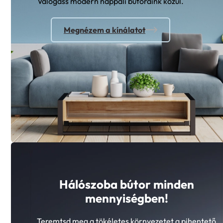
Válogass modern nappali bútoraink közül.
Megnézem a kínálatot
Hálószoba bútor minden
mennyiségben!
Teremtsd meg a tökéletes környezetet a pihentető