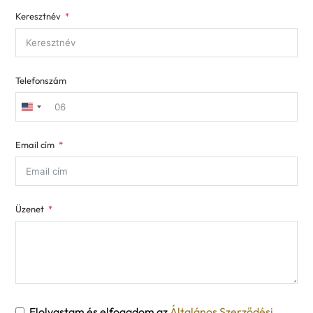
Keresztnév
Telefonszám
United
States
Email cím
+1
Üzenet
Elolvastam és elfogadom az
Általános Szerződési