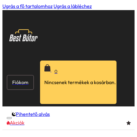
Ugrás a fő tartalomhoz
Ugrás a lábléchez
0
Fiókom
Nincsenek termékek a kosárban.
Pihentető alvás
Akciók