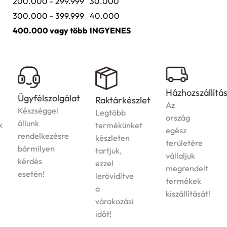
200.000 – 299.999
30.000
300.000 – 399.999
40.000
400.000 vagy több
INGYENES
Házhozszállítás
Ügyfélszolgálat
Raktárkészlet
Az
Készséggel
Legtöbb
ország
állunk
termékünket
egész
rendelkezésre
készleten
területére
bármilyen
tartjuk,
vállaljuk
kérdés
ezzel
megrendelt
esetén!
lerövidítve
termékek
a
kiszállítását!
várakozási
időt!