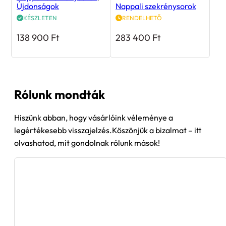
Újdonságok
Nappali szekrénysorok
KÉSZLETEN
RENDELHETŐ
138 900
Ft
283 400
Ft
Rólunk mondták
Hiszünk abban, hogy vásárlóink véleménye a
legértékesebb visszajelzés.Köszönjük a bizalmat – itt
olvashatod, mit gondolnak rólunk mások!