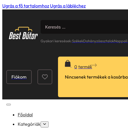
Ugrás a fő tartalomhoz
Ugrás a lábléchez
Search
for:
Gyakori keresések:
Székek
Dohányzóasztalok
Nappali
0
Fiókom
Nincsenek termékek a kosárba
Főoldal
Kategóriák