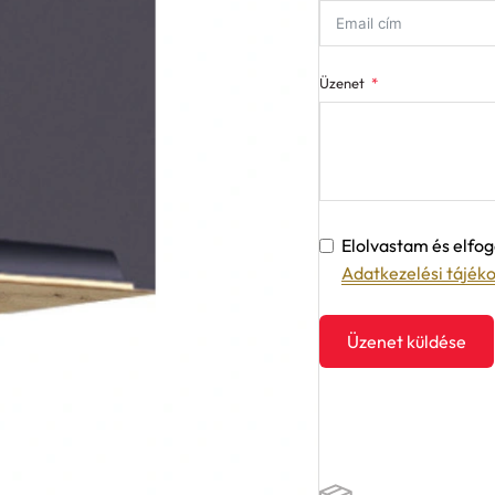
Üzenet
Elolvastam és elf
Adatkezelési tájék
Üzenet küldése