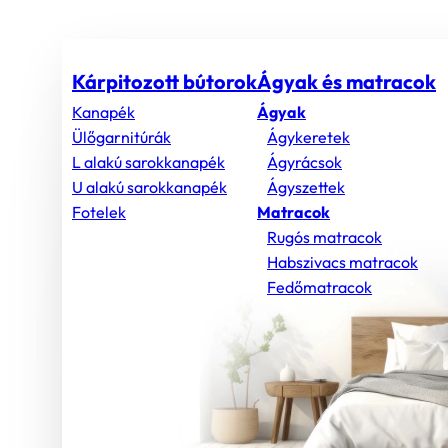
Kárpitozott bútorok
Ágyak és matracok
Kanapék
Ágyak
Ülőgarnitúrák
Ágykeretek
L alakú sarokkanapék
Ágyrácsok
U alakú sarokkanapék
Ágyszettek
Fotelek
Matracok
Rugós matracok
Habszivacs matracok
Fedőmatracok