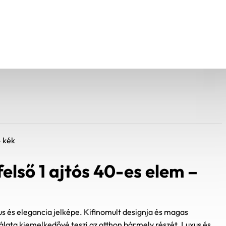
– kék
első 1 ajtós 40-es elem –
s és elegancia jelképe. Kifinomult designja és magas
ata kiemelkedővé teszi az otthon bármely részét. Luxus és