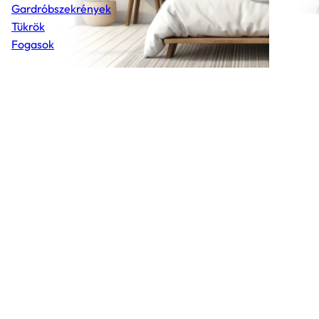
Gardróbszekrények
Tükrök
Fogasok