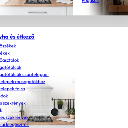
Fogasok
yha és étkező
őszékek
zékek
őasztalok
gatótálcák
atótálcák csapteleppel
telepek mosogatókhoz
elepek falra
dok
s szekrények
k
nes szekrények
ai kiegészítők