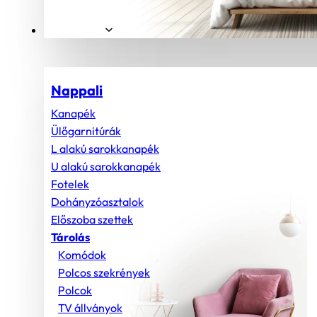
Helyiségek
Nappali
Kanapék
Ülőgarnitúrák
L alakú sarokkanapék
U alakú sarokkanapék
Fotelek
Dohányzóasztalok
Előszoba szettek
Tárolás
Komódok
Polcos szekrények
Polcok
TV állványok