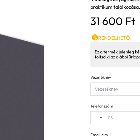
praktikum találkozása,
31 600
Ft
RENDELHETŐ
Ez a termék jelenleg ké
töltsd ki az alábbi űrla
Vezetéknév
Telefonszám
Email cím