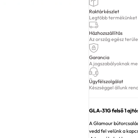
Raktárkészlet
Legtöbb termékünket ké
Házhozszállítás
Az ország egész terüle
Garancia
A jogszabályoknak meg
Ügyfélszolgálat
Készséggel állunk ren
GLA-31G felső 1 ajtó
A Glamour bútorcsalád 
vedd fel velünk a kapc