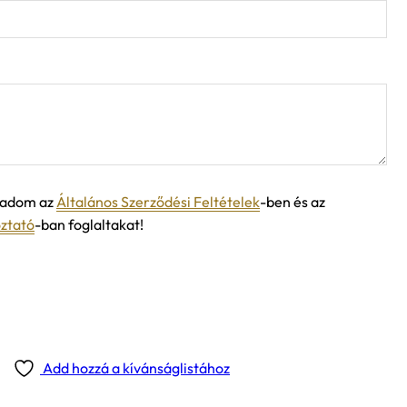
ogadom az
Általános Szerződési Feltételek
-ben és az
oztató
-ban foglaltakat!
Add hozzá a kívánságlistához