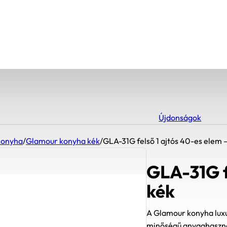
Újdonságok
konyha
/
Glamour konyha kék
/
GLA-31G felső 1 ajtós 40-es elem 
GLA-31G f
kék
A Glamour konyha luxu
minőségű anyaghasznál