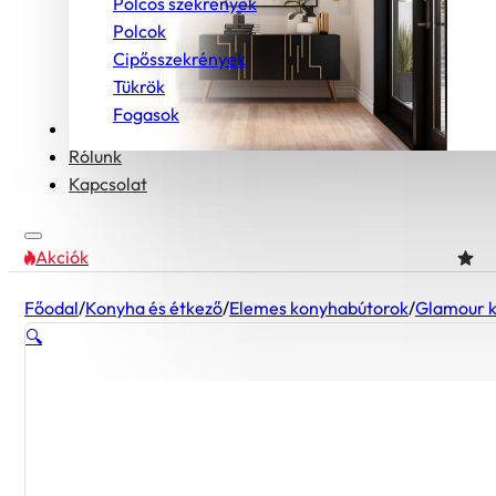
Polcos szekrények
Polcok
Cipősszekrények
Tükrök
Fogasok
Bútorcsaládok
Rólunk
Kapcsolat
Akciók
Főodal
/
Konyha és étkező
/
Elemes konyhabútorok
/
Glamour 
🔍