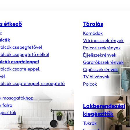
s étkező
Tárolás
r
Komódok
álcák
Vitrines szekrények
álcák csepegtetővel
Polcos szekrények
álcák csepegtető nélkül
Éjjeliszekrények
lcák csapteleppel
Gardróbszekrények
álcák csapteleppel,
Cipősszekrények
vel
TV állványok
álcák csapteleppel, csepegtető
Polcok
k mosogatókhoz
 falra
Lakberendezési
gészítők
kiegészítők
Tükrök