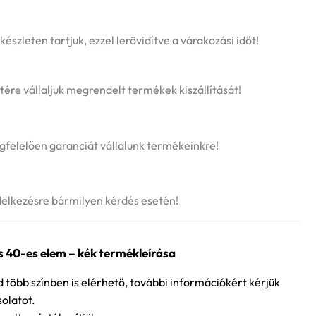
szleten tartjuk, ezzel lerövidítve a várakozási időt!
tére vállaljuk megrendelt termékek kiszállítását!
felelően garanciát vállalunk termékeinkre!
delkezésre bármilyen kérdés esetén!
s 40-es elem – kék termékleírása
több színben is elérhető, további információkért kérjük
solatot.