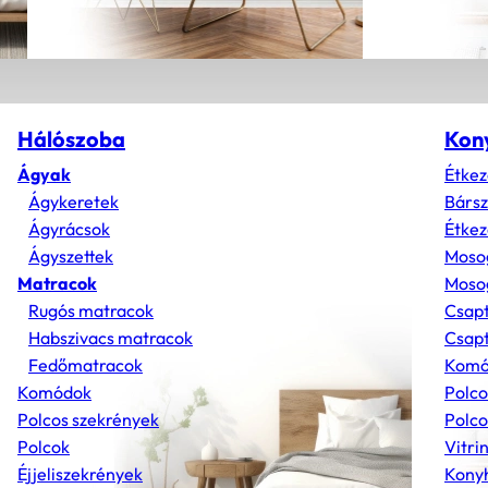
Hálószoba
Kon
Ágyak
Étkez
Ágykeretek
Bárs
Ágyrácsok
Étkez
Ágyszettek
Moso
Matracok
Mosog
Rugós matracok
Csap
Habszivacs matracok
Csapt
Fedőmatracok
Komó
Komódok
Polco
Polcos szekrények
Polco
Polcok
Vitri
Éjjeliszekrények
Konyh