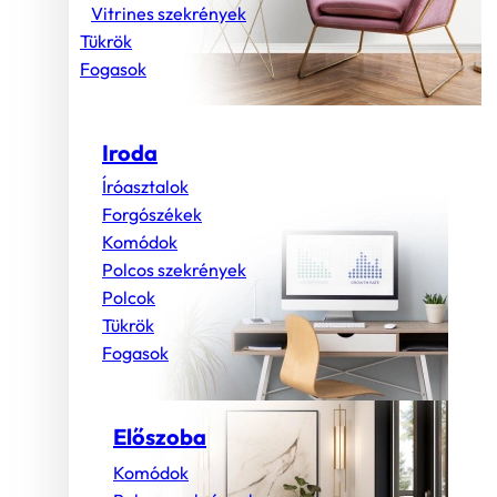
Vitrines szekrények
Tükrök
Fogasok
Iroda
Íróasztalok
Forgószékek
Komódok
Polcos szekrények
Polcok
Tükrök
Fogasok
Előszoba
Komódok