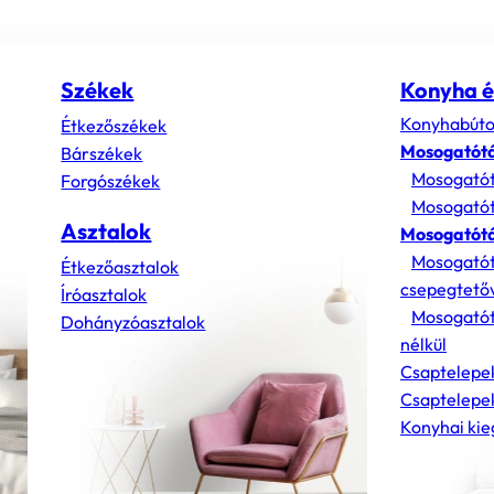
Székek
Konyha é
Konyhabúto
Étkezőszékek
Mosogatót
Bárszékek
Mosogatót
Forgószékek
Mosogatót
Asztalok
Mosogatótá
Mosogatót
Étkezőasztalok
csepegtető
Íróasztalok
Mosogatót
Dohányzóasztalok
nélkül
Csaptelepe
Csaptelepek
Konyhai kie