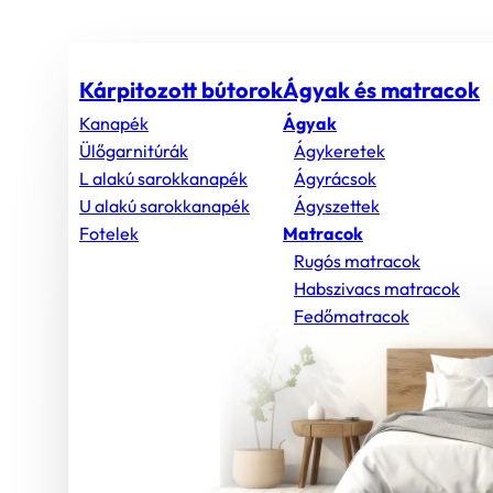
Kárpitozott bútorok
Ágyak és matracok
Kanapék
Ágyak
Ülőgarnitúrák
Ágykeretek
L alakú sarokkanapék
Ágyrácsok
U alakú sarokkanapék
Ágyszettek
Fotelek
Matracok
Rugós matracok
Habszivacs matracok
Fedőmatracok