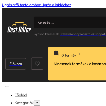
Ugrás a fő tartalomhoz
Ugrás a lábléchez
Search
for:
Gyakori keresések:
Székek
Dohányzóasztalok
Nappali
0
Fiókom
Nincsenek termékek a kosárba
Főoldal
Kategóriák