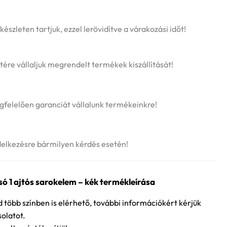
szleten tartjuk, ezzel lerövidítve a várakozási időt!
tére vállaljuk megrendelt termékek kiszállítását!
felelően garanciát vállalunk termékeinkre!
delkezésre bármilyen kérdés esetén!
ó 1 ajtós sarokelem – kék termékleírása
több színben is elérhető, további információkért kérjük
solatot.