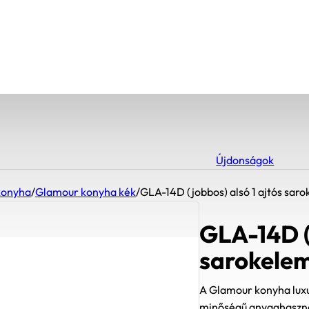
Újdonságok
konyha
/
Glamour konyha kék
/
GLA-14D (jobbos) alsó 1 ajtós saro
GLA-14D (
sarokelem
A Glamour konyha luxu
minőségű anyaghasznál