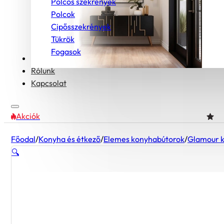
Polcos szekrények
Polcok
Cipősszekrények
Tükrök
Fogasok
Bútorcsaládok
Rólunk
Kapcsolat
Akciók
Főodal
/
Konyha és étkező
/
Elemes konyhabútorok
/
Glamour 
🔍