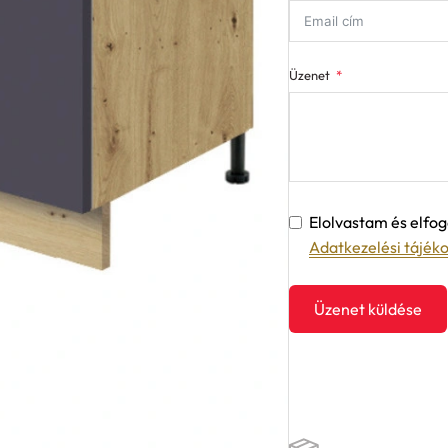
Üzenet
Elolvastam és elf
Adatkezelési tájék
Üzenet küldése