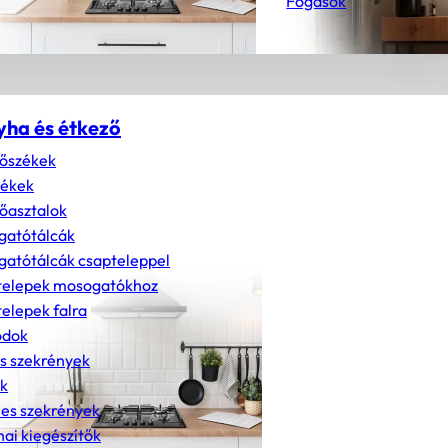
Fogasok
yha és étkező
őszékek
zékek
őasztalok
gatótálcák
atótálcák csapteleppel
telepek mosogatókhoz
elepek falra
dok
s szekrények
k
nes szekrények
ai kiegészítők