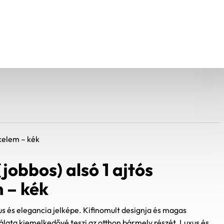
kelem – kék
jobbos) alsó 1 ajtós
 – kék
s és elegancia jelképe. Kifinomult designja és magas
ata kiemelkedővé teszi az otthon bármely részét. Luxus és