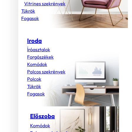
Vitrines szekrények
Tükrök
Fogasok
Iroda
Íróasztalok
Forgószékek
Komódok
Polcos szekrények
Polcok
Tükrök
Fogasok
Előszoba
Komódok