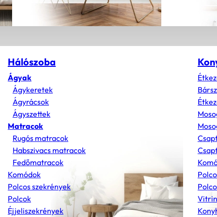
Hálószoba
Kon
Ágyak
Étkez
Ágykeretek
Bárs
Ágyrácsok
Étkez
Ágyszettek
Moso
Matracok
Mosog
Rugós matracok
Csap
Habszivacs matracok
Csapt
Fedőmatracok
Komó
Komódok
Polco
Polcos szekrények
Polco
Polcok
Vitri
Éjjeliszekrények
Konyh