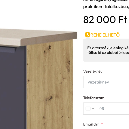
praktikum találkozása,
82 000
Ft
RENDELHETŐ
Ez a termék jelenleg ké
töltsd ki az alábbi űrla
Vezetéknév
Telefonszám
Email cím