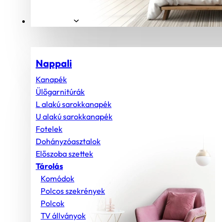
Helyiségek
Nappali
Kanapék
Ülőgarnitúrák
L alakú sarokkanapék
U alakú sarokkanapék
Fotelek
Dohányzóasztalok
Előszoba szettek
Tárolás
Komódok
Polcos szekrények
Polcok
TV állványok