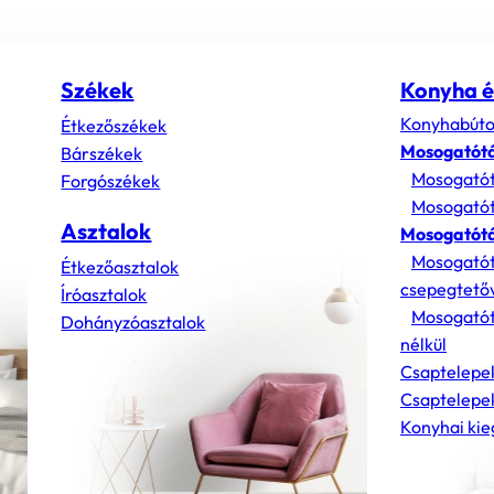
Székek
Konyha é
Konyhabúto
Étkezőszékek
Mosogatót
Bárszékek
Mosogatót
Forgószékek
Mosogatót
Asztalok
Mosogatótá
Mosogatót
Étkezőasztalok
csepegtető
Íróasztalok
Mosogatót
Dohányzóasztalok
nélkül
Csaptelepe
Csaptelepek
Konyhai kie