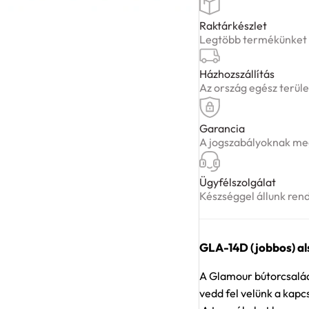
Raktárkészlet
Legtöbb termékünket ké
Házhozszállítás
Az ország egész terüle
Garancia
A jogszabályoknak meg
Ügyfélszolgálat
Készséggel állunk ren
GLA-14D (jobbos) als
A Glamour bútorcsalád 
vedd fel velünk a kapc