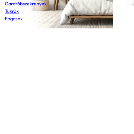
Gardróbszekrények
Tükrök
Fogasok