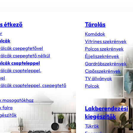
s étkező
Tárolás
r
Komódok
álcák
Vitrines szekrények
álcák csepegtetővel
Polcos szekrények
álcák csepegtető nélkül
Éjjeliszekrények
lcák csapteleppel
Gardróbszekrények
álcák csapteleppel,
Cipősszekrények
vel
TV állványok
álcák csapteleppel, csepegtető
Polcok
k mosogatókhoz
 falra
Lakberendezési
gészítők
kiegészítők
Tükrök