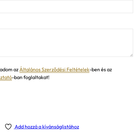
ogadom az
Általános Szerződési Feltételek
-ben és az
oztató
-ban foglaltakat!
Add hozzá a kívánságlistához