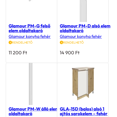
Glamour PM-G felső
Glamour PM-D alsó elem
elem oldaltakaró
oldaltakaró
Glamour konyha fehér
Glamour konyha fehér
RENDELHETŐ
RENDELHETŐ
11 200
Ft
14 900
Ft
Glamour PM-W álló elem
GLA-15D (balos) alsó 1
oldaltakaró
ajtós sarokelem – fehér