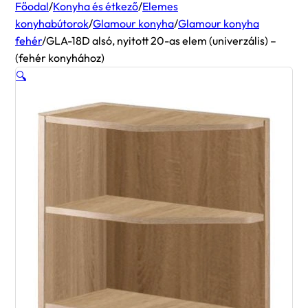
Főodal
/
Konyha és étkező
/
Elemes
konyhabútorok
/
Glamour konyha
/
Glamour konyha
fehér
/
GLA-18D alsó, nyitott 20-as elem (univerzális) –
(fehér konyhához)
🔍