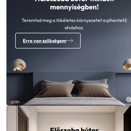
mennyiségben!
Teremtsd meg a tökéletes környezetet a pihentető
alváshoz.
Erre van szükségem
Előszoba bútor