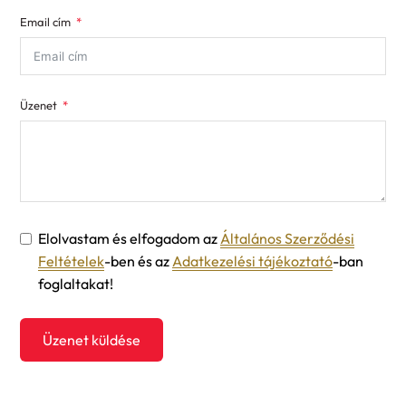
States
Email cím
+1
Üzenet
Elolvastam és elfogadom az
Általános Szerződési
Feltételek
-ben és az
Adatkezelési tájékoztató
-ban
foglaltakat!
Üzenet küldése