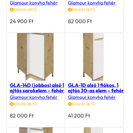
Glamour konyha fehér
Glamour konyha fehér
RENDELHETŐ
RENDELHETŐ
24 900
Ft
82 000
Ft
GLA-14D (jobbos) alsó 1
GLA-1D alsó 1 fiókos, 1
ajtós sarokelem – fehér
ajtós 30-as elem – fehér
Glamour konyha fehér
Glamour konyha fehér
RENDELHETŐ
RENDELHETŐ
82 000
Ft
41 200
Ft