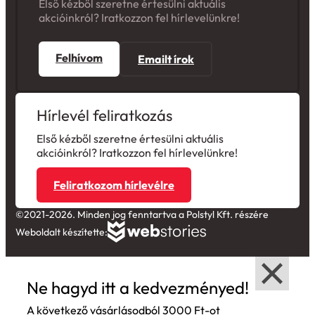
Első kézből szeretne értesülni aktuális
akcióinkról? Iratkozzon fel hírlevelünkre!
Felhívom
Emailt írok
Hírlevél feliratkozás
Első kézből szeretne értesülni aktuális
akcióinkról? Iratkozzon fel hírlevelünkre!
Feliratkozom hírlevélre
©2021-2026. Minden jog fenntartva a Polstyl Kft. részére
Weboldalt készítette:
Ne hagyd itt a kedvezményed!
A következő vásárlásodból 3000 Ft-ot