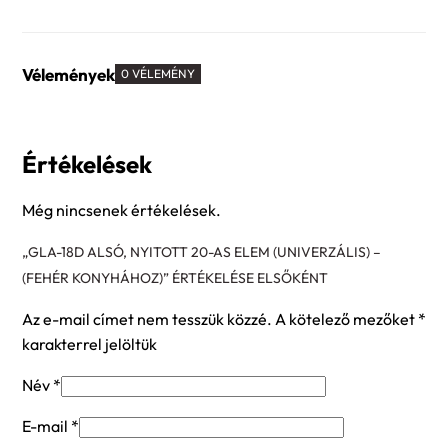
Vélemények
0 VÉLEMÉNY
Értékelések
Még nincsenek értékelések.
„GLA-18D ALSÓ, NYITOTT 20-AS ELEM (UNIVERZÁLIS) –
(FEHÉR KONYHÁHOZ)” ÉRTÉKELÉSE ELSŐKÉNT
Az e-mail címet nem tesszük közzé.
A kötelező mezőket
*
karakterrel jelöltük
Név
*
E-mail
*