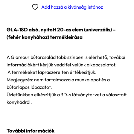
Add hozzá a kívánságlistához
GLA-18D alsó, nyitott 20-as elem (univerzális) –
(fehér konyhához) termékleírása
A Glamour bútorcsalád több színben is elérhető, további
információkért kérjük vedd fel velünk a kapcsolatot.
A termékeket lapraszerelten értékesítjük.
Megjegyzés: nem tartalmazza a munkalapot és a
bútorlapos lábazatot.
Üzletünkben elkészítjük a 3D-s látványtervet a választott
konyhádról.
További információk