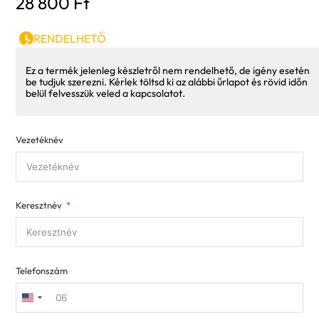
28 800
Ft
RENDELHETŐ
Ez a termék jelenleg készletről nem rendelhető, de igény esetén
be tudjuk szerezni. Kérlek töltsd ki az alábbi űrlapot és rövid időn
belül felvesszük veled a kapcsolatot.
Vezetéknév
Keresztnév
Telefonszám
United