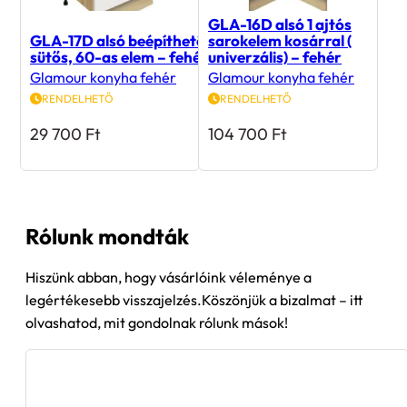
GLA-16D alsó 1 ajtós
GLA-17D alsó beépíthető
sarokelem kosárral (
sütős, 60-as elem – fehér
univerzális) – fehér
Glamour konyha fehér
Glamour konyha fehér
RENDELHETŐ
RENDELHETŐ
29 700
Ft
104 700
Ft
Rólunk mondták
Hiszünk abban, hogy vásárlóink véleménye a
legértékesebb visszajelzés.Köszönjük a bizalmat – itt
olvashatod, mit gondolnak rólunk mások!