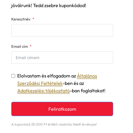
jóváírunk! Tedd zsebre kuponkódod!
Keresztnév
Email cím
Elolvastam és elfogadom az
Általános
Szerződési Feltételek
-ben és az
Adatkezelési tájékoztató
-ban foglaltakat!
Feliratkozom
A kuponkód 25.000 Ft értékű vásárlás felett érvényes!