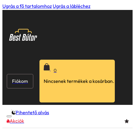
Ugrás a fő tartalomhoz
Ugrás a lábléchez
0
Fiókom
Nincsenek termékek a kosárban.
Pihentető alvás
Akciók