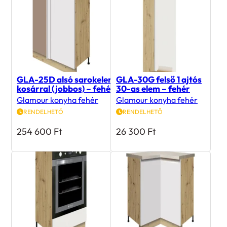
GLA-25D alsó sarokelem
GLA-30G felső 1 ajtós
kosárral (jobbos) – fehér
30-as elem – fehér
Glamour konyha fehér
Glamour konyha fehér
RENDELHETŐ
RENDELHETŐ
254 600
Ft
26 300
Ft