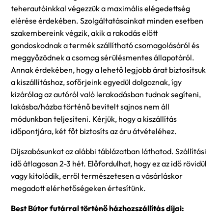
teherautóinkkal végezzük a maximális elégedettség
elérése érdekében. Szolgáltatásainkat minden esetben
szakembereink végzik, akik a rakodás előtt
gondoskodnak a termék szállítható csomagolásáról és
meggyőzödnek a csomag sérülésmentes állapotáról.
Annak érdekében, hogy a lehető legjobb árat biztosítsuk
a kiszállításhoz, sofőrjeink egyedül dolgoznak, így
kizárólag az autóról való lerakodásban tudnak segíteni,
lakásba/házba történő bevitelt sajnos nem áll
módunkban teljesíteni. Kérjük, hogy a kiszállítás
időpontjára, két főt biztosíts az áru átvételéhez.
Díjszabásunkat az alábbi táblázatban láthatod. Szállítási
idő átlagosan 2-3 hét. Előfordulhat, hogy ez az idő rövidül
vagy kitolódik, erről természetesen a vásárláskor
megadott elérhetőségeken értesítünk.
Best Bútor futárral történő házhozszállítás díjai: