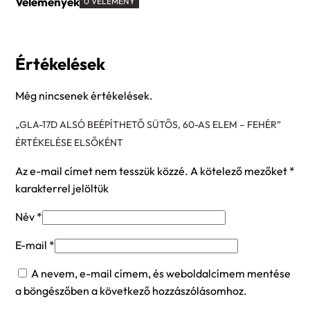
Vélemények
0 VÉLEMÉNY
Értékelések
Még nincsenek értékelések.
„GLA-17D ALSÓ BEÉPÍTHETŐ SÜTŐS, 60-AS ELEM – FEHÉR”
ÉRTÉKELÉSE ELSŐKÉNT
Az e-mail címet nem tesszük közzé.
A kötelező mezőket
*
karakterrel jelöltük
Név
*
E-mail
*
A nevem, e-mail címem, és weboldalcímem mentése
a böngészőben a következő hozzászólásomhoz.