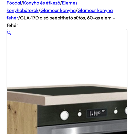
Főodal
/
Konyha és étkező
/
Elemes
konyhabútorok
/
Glamour konyha
/
Glamour konyha
fehér
/
GLA-17D alsó beépíthető sütős, 60-as elem –
fehér
🔍