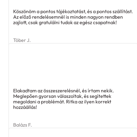
Köszönöm a pontos tájékoztatást, és a pontos szállítást.
Az előző rendelésemnél is minden nagyon rendben
zajlott, csak gratulálni tudok az egész csapatnak!
Tóber J.
Elakadtam az összeszerelésnél, és írtam nekik.
Meglepően gyorsan válaszoltak, és segítettek
megoldani a problémát. Ritka az ilyen korrekt
hozzáállás!
Balázs F.