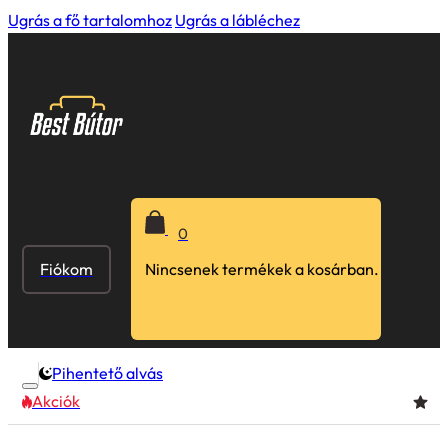
Ugrás a fő tartalomhoz
Ugrás a lábléchez
0
Fiókom
Nincsenek termékek a kosárban.
Pihentető alvás
Akciók