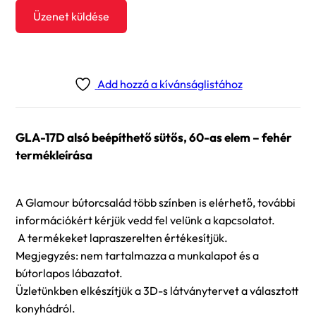
Üzenet küldése
Add hozzá a kívánságlistához
GLA-17D alsó beépíthető sütős, 60-as elem – fehér
termékleírása
A Glamour bútorcsalád több színben is elérhető, további
információkért kérjük vedd fel velünk a kapcsolatot.
A termékeket lapraszerelten értékesítjük.
Megjegyzés: nem tartalmazza a munkalapot és a
bútorlapos lábazatot.
Üzletünkben elkészítjük a 3D-s látványtervet a választott
konyhádról.