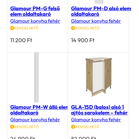
Glamour PM-G felső
Glamour PM-D alsó elem
elem oldaltakaró
oldaltakaró
Glamour konyha fehér
Glamour konyha fehér
RENDELHETŐ
RENDELHETŐ
11 200
Ft
14 900
Ft
Glamour PM-W álló elem
GLA-15D (balos) alsó 1
oldaltakaró
ajtós sarokelem – fehér
Glamour konyha fehér
Glamour konyha fehér
RENDELHETŐ
RENDELHETŐ
24 900
Ft
82 000
Ft