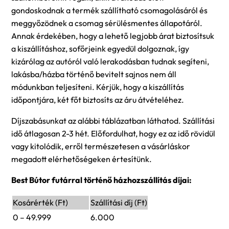
gondoskodnak a termék szállítható csomagolásáról és
meggyőzödnek a csomag sérülésmentes állapotáról.
Annak érdekében, hogy a lehető legjobb árat biztosítsuk
a kiszállításhoz, sofőrjeink egyedül dolgoznak, így
kizárólag az autóról való lerakodásban tudnak segíteni,
lakásba/házba történő bevitelt sajnos nem áll
módunkban teljesíteni. Kérjük, hogy a kiszállítás
időpontjára, két főt biztosíts az áru átvételéhez.
Díjszabásunkat az alábbi táblázatban láthatod. Szállítási
idő átlagosan 2-3 hét. Előfordulhat, hogy ez az idő rövidül
vagy kitolódik, erről természetesen a vásárláskor
megadott elérhetőségeken értesítünk.
Best Bútor futárral történő házhozszállítás díjai:
Kosárérték (Ft)
Szállítási díj (Ft)
0 – 49.999
6.000