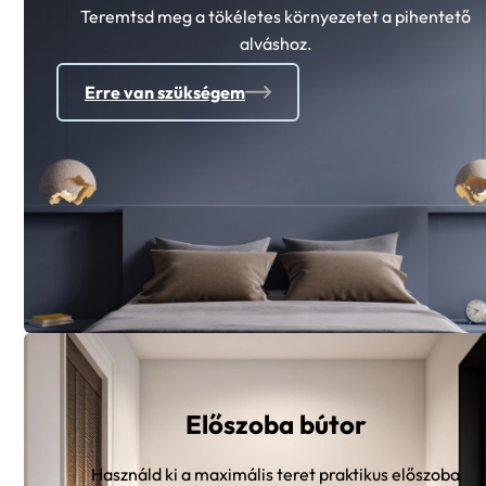
Teremtsd meg a tökéletes környezetet a pihentető
alváshoz.
Erre van szükségem
Előszoba bútor
Használd ki a maximális teret praktikus előszoba