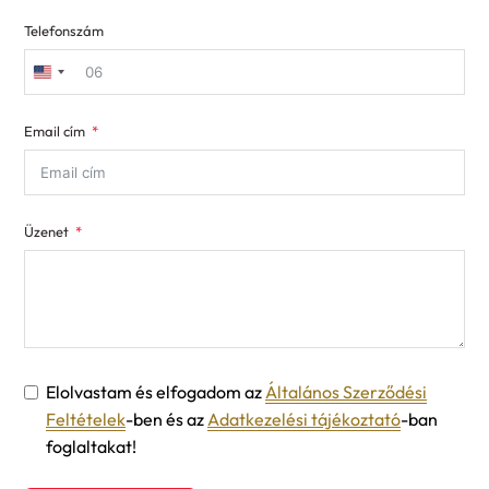
Telefonszám
United
States
Email cím
+1
Üzenet
Elolvastam és elfogadom az
Általános Szerződési
Feltételek
-ben és az
Adatkezelési tájékoztató
-ban
foglaltakat!