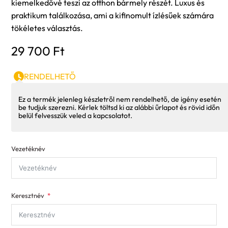
kiemelkedővé teszi az otthon bármely részét. Luxus és
praktikum találkozása, ami a kifinomult ízlésűek számára
tökéletes választás.
29 700
Ft
RENDELHETŐ
Ez a termék jelenleg készletről nem rendelhető, de igény esetén
be tudjuk szerezni. Kérlek töltsd ki az alábbi űrlapot és rövid időn
belül felvesszük veled a kapcsolatot.
Vezetéknév
Keresztnév