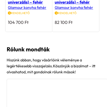
univerzális) – fehér
univerzális) – fehér
Glamour konyha fehér
Glamour konyha fehér
RENDELHETŐ
RENDELHETŐ
104 700
Ft
82 100
Ft
Rólunk mondták
Hiszünk abban, hogy vásárlóink véleménye a
legértékesebb visszajelzés.Köszönjük a bizalmat – itt
olvashatod, mit gondolnak rólunk mások!