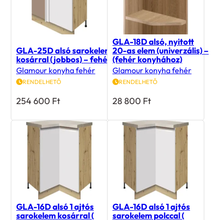
GLA-18D alsó, nyitott
GLA-25D alsó sarokelem
20-as elem (univerzális) –
kosárral (jobbos) – fehér
(fehér konyhához)
Glamour konyha fehér
Glamour konyha fehér
RENDELHETŐ
RENDELHETŐ
254 600
Ft
28 800
Ft
GLA-16D alsó 1 ajtós
GLA-16D alsó 1 ajtós
sarokelem kosárral (
sarokelem polccal (