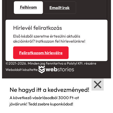
Felhívom
Emailt írok
Hírlevél feliratkozás
Első kézből szeretne értesülni aktuális
akcióinkról? Iratkozzon fel hírlevelünkre!
Feliratkozom hírlevélre
©2021-2026. Minden jog fenntartva a Polstyl Kft. részére
Weboldalt készítette:
Ne hagyd itt a kedvezményed!
A következő vásárlásodból 3000 Ft-ot
jóváírunk! Tedd zsebre kuponkódod!