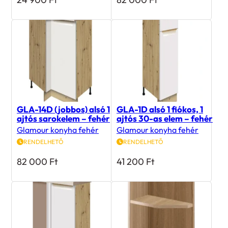
GLA-14D (jobbos) alsó 1
GLA-1D alsó 1 fiókos, 1
ajtós sarokelem – fehér
ajtós 30-as elem – fehér
Glamour konyha fehér
Glamour konyha fehér
RENDELHETŐ
RENDELHETŐ
82 000
Ft
41 200
Ft