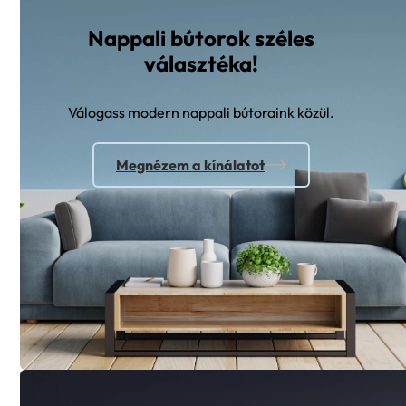
Nappali bútorok széles
választéka!
Válogass modern nappali bútoraink közül.
Megnézem a kínálatot