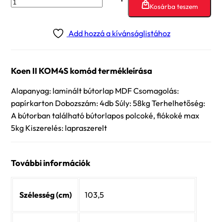
Kosárba teszem
II
KOM4S
Add hozzá a kívánságlistához
komód
mennyiség
Koen II KOM4S komód termékleírása
Alapanyag: laminált bútorlap MDF Csomagolás:
papírkarton Dobozszám: 4db Súly: 58kg Terhelhetőség:
A bútorban található bútorlapos polcoké, fiókoké max
5kg Kiszerelés: lapraszerelt
További információk
Szélesség (cm)
103,5