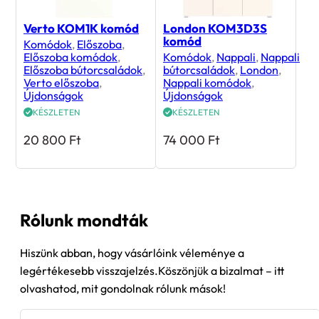
Verto KOM1K komód
London KOM3D3S
komód
Komódok
,
Előszoba
,
Előszoba komódok
,
Komódok
,
Nappali
,
Nappali
Előszoba bútorcsaládok
,
bútorcsaládok
,
London
,
Verto előszoba
,
Nappali komódok
,
Újdonságok
Újdonságok
KÉSZLETEN
KÉSZLETEN
20 800
Ft
74 000
Ft
Rólunk mondták
Hiszünk abban, hogy vásárlóink véleménye a
legértékesebb visszajelzés.Köszönjük a bizalmat – itt
olvashatod, mit gondolnak rólunk mások!