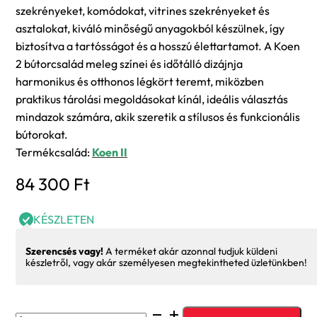
szekrényeket, komódokat, vitrines szekrényeket és
asztalokat, kiváló minőségű anyagokból készülnek, így
biztosítva a tartósságot és a hosszú élettartamot. A Koen
2 bútorcsalád meleg színei és időtálló dizájnja
harmonikus és otthonos légkört teremt, miközben
praktikus tárolási megoldásokat kínál, ideális választás
mindazok számára, akik szeretik a stílusos és funkcionális
bútorokat.
Termékcsalád:
Koen II
84 300
Ft
KÉSZLETEN
Szerencsés vagy!
A terméket akár azonnal tudjuk küldeni
készletről, vagy akár személyesen megtekintheted üzletünkben!
Koen