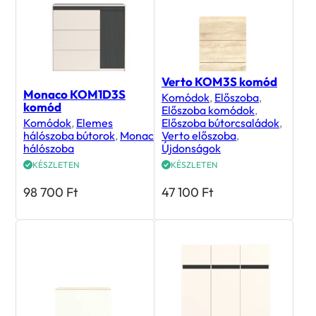
Verto KOM3S komód
Monaco KOM1D3S
Komódok
,
Előszoba
,
komód
Előszoba komódok
,
Komódok
,
Elemes
Előszoba bútorcsaládok
,
hálószoba bútorok
,
Monaco
Verto előszoba
,
hálószoba
Újdonságok
KÉSZLETEN
KÉSZLETEN
98 700
Ft
47 100
Ft