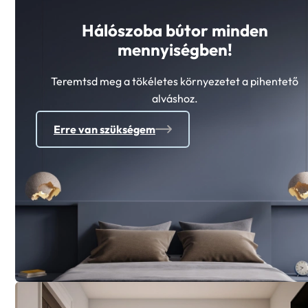
Hálószoba bútor minden
mennyiségben!
Teremtsd meg a tökéletes környezetet a pihentető
alváshoz.
Erre van szükségem