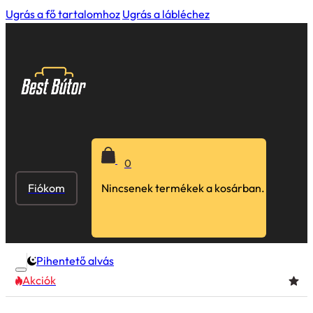
Ugrás a fő tartalomhoz
Ugrás a lábléchez
0
Fiókom
Nincsenek termékek a kosárban.
Pihentető alvás
Akciók