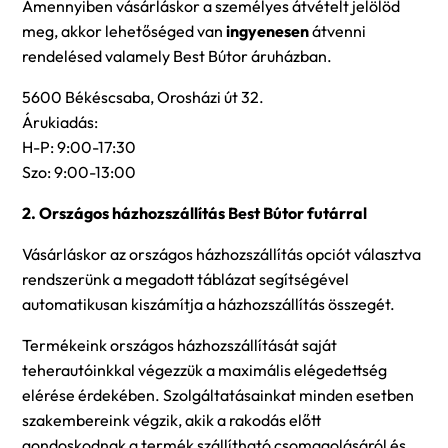
Amennyiben vásárláskor a személyes átvételt jelölöd
meg, akkor lehetőséged van
ingyenesen
átvenni
rendelésed valamely Best Bútor áruházban.
5600 Békéscsaba, Orosházi út 32.
Árukiadás:
H-P: 9:00-17:30
Szo: 9:00-13:00
2. Országos házhozszállítás Best Bútor futárral
Vásárláskor az országos házhozszállítás opciót választva
rendszerünk a megadott táblázat segítségével
automatikusan kiszámítja a házhozszállítás összegét.
Termékeink országos házhozszállítását saját
teherautóinkkal végezzük a maximális elégedettség
elérése érdekében. Szolgáltatásainkat minden esetben
szakembereink végzik, akik a rakodás előtt
gondoskodnak a termék szállítható csomagolásáról és