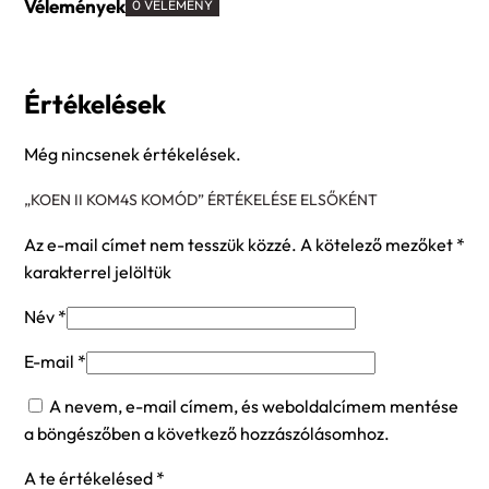
Vélemények
0 VÉLEMÉNY
Értékelések
Még nincsenek értékelések.
„KOEN II KOM4S KOMÓD” ÉRTÉKELÉSE ELSŐKÉNT
Az e-mail címet nem tesszük közzé.
A kötelező mezőket
*
karakterrel jelöltük
Név
*
E-mail
*
A nevem, e-mail címem, és weboldalcímem mentése
a böngészőben a következő hozzászólásomhoz.
A te értékelésed
*