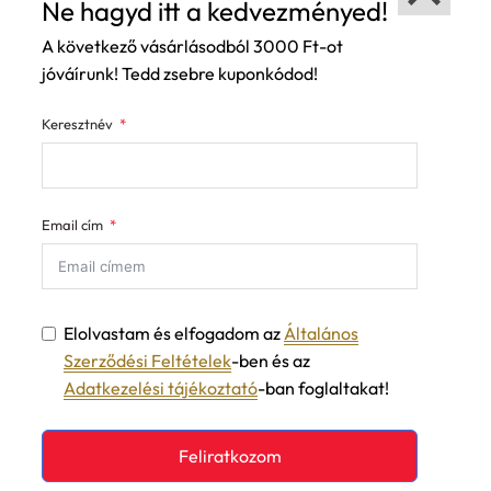
Ne hagyd itt a kedvezményed!
A következő vásárlásodból 3000 Ft-ot
jóváírunk! Tedd zsebre kuponkódod!
Keresztnév
Email cím
Elolvastam és elfogadom az
Általános
Szerződési Feltételek
-ben és az
Adatkezelési tájékoztató
-ban foglaltakat!
Feliratkozom