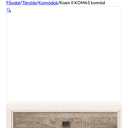
Főodal
/
Tárolás
/
Komódok
/
Koen II KOM4S komód
🔍