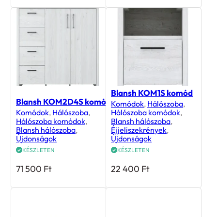
Blansh KOM1S komód
Blansh KOM2D4S komód
Komódok
,
Hálószoba
,
Komódok
,
Hálószoba
,
Hálószoba komódok
,
Hálószoba komódok
,
Blansh hálószoba
,
Blansh hálószoba
,
Éjjeliszekrények
,
Újdonságok
Újdonságok
KÉSZLETEN
KÉSZLETEN
71 500
Ft
22 400
Ft