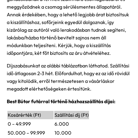
meggyőzödnek a csomag sérülésmentes állapotáról.
Annak érdekében, hogy a lehető legjobb árat biztosítsuk
a kiszállításhoz, sofőrjeink egyedül dolgoznak, így
kizárólag az autóról való lerakodásban tudnak segíteni,
lakásba/házba történő bevitelt sajnos nem áll
módunkban teljesíteni. Kérjük, hogy a kiszállítás
időpontjára, két főt biztosíts az áru átvételéhez.
Díjszabásunkat az alábbi táblázatban láthatod. Szállítási
idő átlagosan 2-3 hét. Előfordulhat, hogy ez az idő rövidül
vagy kitolódik, erről természetesen a vásárláskor
megadott elérhetőségeken értesítünk.
Best Bútor futárral történő házhozszállítás díjai:
Kosárérték (Ft)
Szállítási díj (Ft)
0 – 49.999
6.000
50.000 – 99.999
10.000