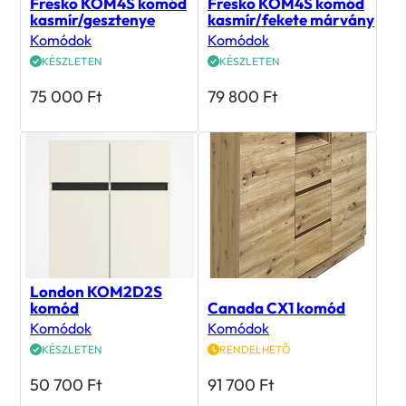
Fresko KOM4S komód
Fresko KOM4S komód
kasmír/gesztenye
kasmír/fekete márvány
Komódok
Komódok
KÉSZLETEN
KÉSZLETEN
75 000
Ft
79 800
Ft
London KOM2D2S
komód
Canada CX1 komód
Komódok
Komódok
KÉSZLETEN
RENDELHETŐ
50 700
Ft
91 700
Ft