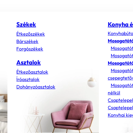
Székek
Konyha é
Konyhabúto
Étkezőszékek
Mosogatót
Bárszékek
Mosogatót
Forgószékek
Mosogatót
Asztalok
Mosogatótá
Mosogatót
Étkezőasztalok
csepegtető
Íróasztalok
Mosogatót
Dohányzóasztalok
nélkül
Csaptelepe
Csaptelepek
Konyhai kie