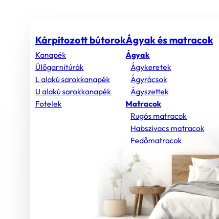
Kárpitozott bútorok
Ágyak és matracok
Kanapék
Ágyak
Ülőgarnitúrák
Ágykeretek
L alakú sarokkanapék
Ágyrácsok
U alakú sarokkanapék
Ágyszettek
Fotelek
Matracok
Rugós matracok
Habszivacs matracok
Fedőmatracok