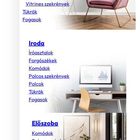
Vitrines szekrények
Tükrök
Fogasok
Iroda
Íróasztalok
Forgószékek
Komódok
Polcos szekrények
Polcok
Tükrök
Fogasok
Előszoba
Komódok