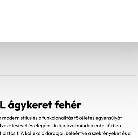
1L ágykeret fehér
a modern stílus és a funkcionalitás tökéletes egyensúlyát
nalvezetésével és elegáns dizájnjával minden enteriőrben
 biztosít. A kollekció darabjai, beleértve a szekrényeket és a