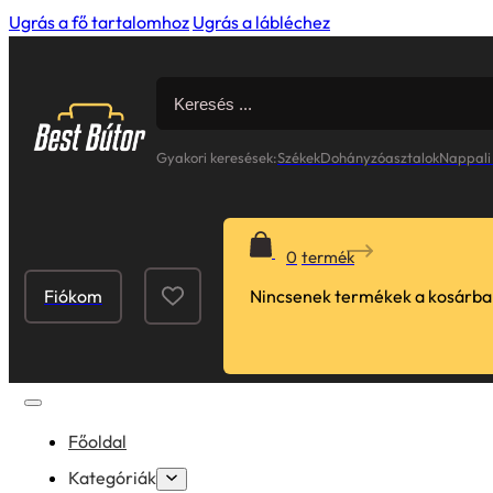
Ugrás a fő tartalomhoz
Ugrás a lábléchez
Search
for:
Gyakori keresések:
Székek
Dohányzóasztalok
Nappali
0
Fiókom
Nincsenek termékek a kosárba
Főoldal
Kategóriák