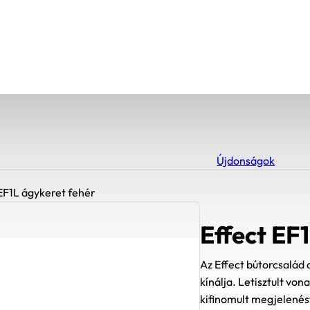
Újdonságok
EF1L ágykeret fehér
Effect EF
Az Effect bútorcsalád 
kínálja. Letisztult vo
kifinomult megjelenést