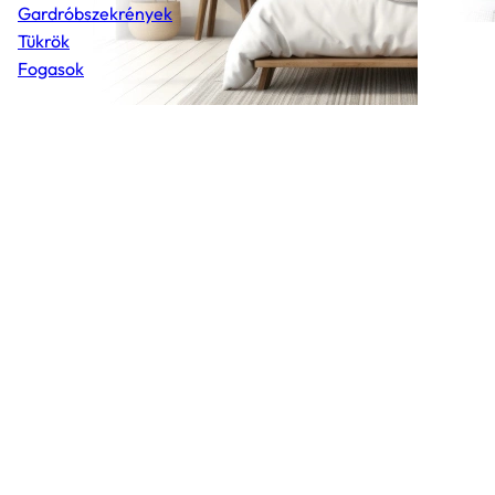
Gardróbszekrények
Tükrök
Fogasok