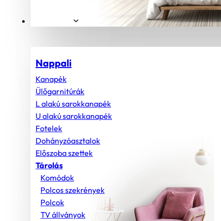
Helyiségek
Nappali
Kanapék
Ülőgarnitúrák
L alakú sarokkanapék
U alakú sarokkanapék
Fotelek
Dohányzóasztalok
Előszoba szettek
Tárolás
Komódok
Polcos szekrények
Polcok
TV állványok