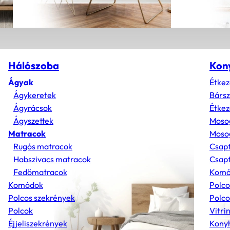
Hálószoba
Kon
Ágyak
Étkez
Ágykeretek
Bárs
Ágyrácsok
Étkez
Ágyszettek
Moso
Matracok
Mosog
Rugós matracok
Csap
Habszivacs matracok
Csapt
Fedőmatracok
Komó
Komódok
Polco
Polcos szekrények
Polco
Polcok
Vitri
Éjjeliszekrények
Konyh