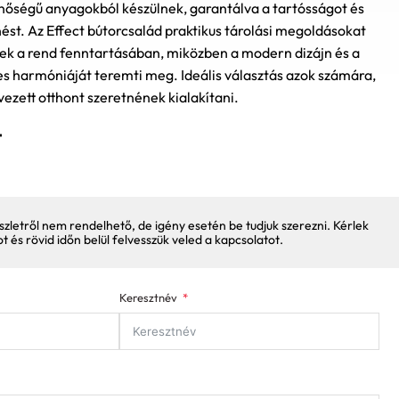
őségű anyagokból készülnek, garantálva a tartósságot és
ést. Az Effect bútorcsalád praktikus tárolási megoldásokat
nek a rend fenntartásában, miközben a modern dizájn és a
es harmóniáját teremti meg. Ideális választás azok számára,
ervezett otthont szeretnének kialakítani.
t
szletről nem rendelhető, de igény esetén be tudjuk szerezni. Kérlek
pot és rövid időn belül felvesszük veled a kapcsolatot.
Keresztnév