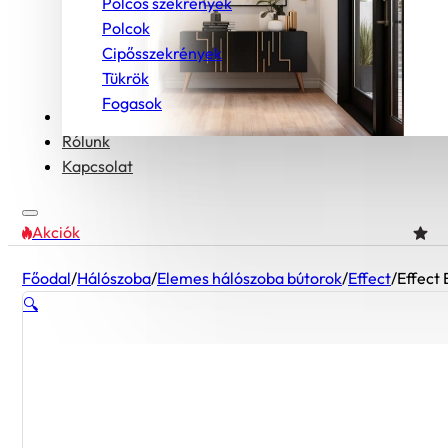
Polcos szekrények
Polcok
Cipősszekrények
Tükrök
Fogasok
Bútorcsaládok
Rólunk
Kapcsolat
Akciók
Főodal
/
Hálószoba
/
Elemes hálószoba bútorok
/
Effect
/
Effect 
🔍