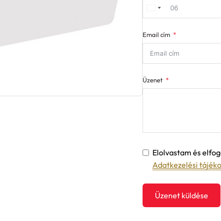
Email cím
Üzenet
Elolvastam és elf
Adatkezelési tájék
Üzenet küldése