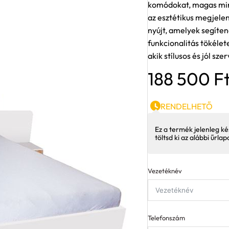
komódokat, magas min
az esztétikus megjelen
nyújt, amelyek segíte
funkcionalitás tökélet
akik stílusos és jól sz
188 500
F
RENDELHETŐ
Ez a termék jelenleg ké
töltsd ki az alábbi űrla
Vezetéknév
Telefonszám