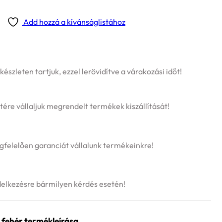
Add hozzá a kívánságlistához
szleten tartjuk, ezzel lerövidítve a várakozási időt!
tére vállaljuk megrendelt termékek kiszállítását!
felelően garanciát vállalunk termékeinkre!
delkezésre bármilyen kérdés esetén!
 fehér termékleírása