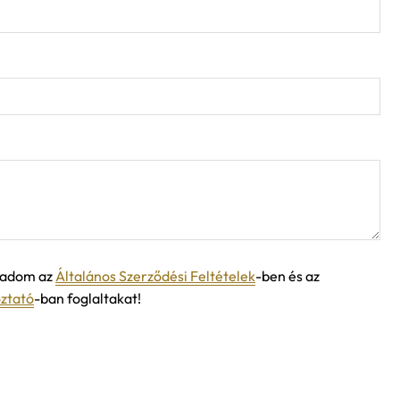
ogadom az
Általános Szerződési Feltételek
-ben és az
oztató
-ban foglaltakat!