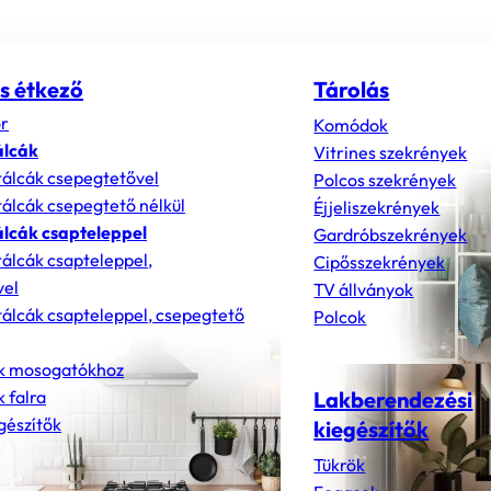
s étkező
Tárolás
r
Komódok
álcák
Vitrines szekrények
álcák csepegtetővel
Polcos szekrények
álcák csepegtető nélkül
Éjjeliszekrények
lcák csapteleppel
Gardróbszekrények
álcák csapteleppel,
Cipősszekrények
vel
TV állványok
álcák csapteleppel, csepegtető
Polcok
k mosogatókhoz
 falra
Lakberendezési
gészítők
kiegészítők
Tükrök