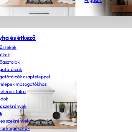
Fogasok
yha és étkező
őszékek
zékek
őasztalok
gatótálcák
atótálcák csapteleppel
telepek mosogatókhoz
elepek falra
dok
s szekrények
k
nes szekrények
ai kiegészítők