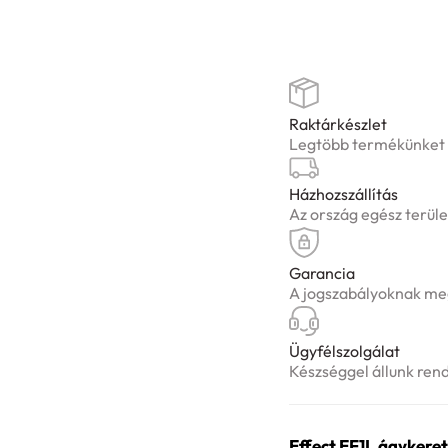
Raktárkészlet
Legtöbb termékünket ké
Házhozszállítás
Az ország egész terüle
Garancia
A jogszabályoknak meg
Ügyfélszolgálat
Készséggel állunk ren
Effect EF1L ágykeret